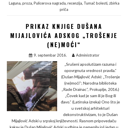
,
,
,
,
,
Laguna
proza
Pulicerova nagrada
recenzija
Tumač bolesti
zbirka
e
t
k
y
r
priča
b
t
e
L
e
PRIKAZ KNJIGE DUŠANA
o
e
d
i
o
r
I
n
MIJAJLOVIĆA ADSKOG „TROŠENJE
k
n
k
(NE)MOĆI“
9. septembar 2016.
Administrator
„Srušeni apsolutizam razuma i
opovrgnuta vrednost pravila.“
(Dušan Mijajlović Adski: „Trošenje
(ne)moći“; Narodna biblioteka
„Rade Drainac“, Prokuplje, 2016.)
„Čovek kad je sam ili je Bog ili
đavo.“ (Latinska izreka) Ono što je
u svetskoj arhitekturi
dekonstruktivizam, to je Dušan
Mijajlović Adski u srpskoj književnosti. Rasnom pripovedaču
kakav je Dušan Mijajlović Adski sudbina je namenila još jedan u