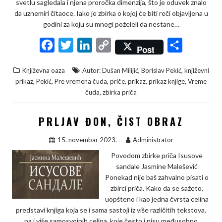
svetlu sagledala i njena proročka dimenzija, što je oduvek znalo
da uznemiri čitaoce. Iako je zbirka o kojoj će biti reči objavljena u
godini za koju su mnogi poželeli da nestane…
F
T
L
C
S
Post
a
w
i
o
h
,
,
Književna oaza
Autor: Dušan Milijić
Borislav Pekić
književni
c
i
n
p
a
,
,
,
,
,
,
prikaz
Pekić
Pre vremena čuda
priče
prikaz
prikaz knjige
Vreme
e
t
k
y
r
,
čuda
zbirka priča
b
t
e
L
e
PRLJAV ĐON, ČIST OBRAZ
o
e
d
i
o
r
I
n
15. novembar 2023.
Administrator
k
n
k
Povodom zbirke priča Isusove
sandale Jasmine Malešević
Ponekad nije baš zahvalno pisati o
zbirci priča. Kako da se sažeto,
uopšteno i kao jedna čvrsta celina
predstavi knjiga koja se i sama sastoji iz više različitih tekstova,
pa i više samosvojnih celina, koje često i nisu međusobno