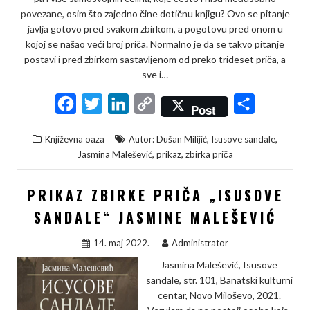
povezane, osim što zajedno čine dotičnu knjigu? Ovo se pitanje
javlja gotovo pred svakom zbirkom, a pogotovu pred onom u
kojoj se našao veći broj priča. Normalno je da se takvo pitanje
postavi i pred zbirkom sastavljenom od preko trideset priča, a
sve i…
F
T
L
C
S
Post
a
w
i
o
h
,
,
Književna oaza
Autor: Dušan Milijić
Isusove sandale
c
i
n
p
a
,
,
Jasmina Malešević
prikaz
zbirka priča
e
t
k
y
r
b
t
e
L
e
PRIKAZ ZBIRKE PRIČA „ISUSOVE
o
e
d
i
SANDALE“ JASMINE MALEŠEVIĆ
o
r
I
n
14. maj 2022.
Administrator
k
n
k
Jasmina Malešević, Isusove
sandale, str. 101, Banatski kulturni
centar, Novo Miloševo, 2021.