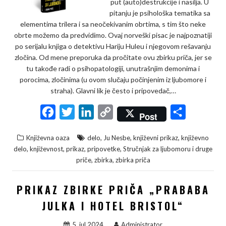
put (auto)destrukcije i nasilja. U
pitanju je psihološka tematika sa
elementima trilera i sa neočekivanim obrtima, s tim što neke
obrte možemo da predvidimo. Ovaj norveški pisac je najpoznatiji
po serijalu knjiga o detektivu Hariju Huleu i njegovom rešavanju
zločina. Od mene preporuka da pročitate ovu zbirku priča, jer se
tu takođe radi o psihopatologiji, unutrašnjim demonima i
porocima, zločinima (u ovom slučaju počinjenim iz ljubomore i
straha). Glavni lik je često i pripovedač,…
F
T
L
C
S
Post
a
w
i
o
h
,
,
,
Književna oaza
delo
Ju Nesbe
književni prikaz
književno
c
i
n
p
a
,
,
,
,
delo
književnost
prikaz
pripovetke
Stručnjak za ljubomoru i druge
e
t
k
y
r
,
,
priče
zbirka
zbirka priča
b
t
e
L
e
PRIKAZ ZBIRKE PRIČA „PRABABA
o
e
d
i
o
r
I
n
JULKA I HOTEL BRISTOL“
k
n
k
5. jul 2024.
Administrator