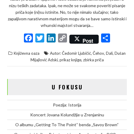
nizu teških zadataka. Ipak, ne može se svakome poveriti pisanje
priča koje (ni)su istinite. No, to nije nimalo slučajno; tako
zapaljivom narativnom materijom mogu da se bave samo istinski i
vrhunski majstori stvaranja…
F
T
L
C
S
Post
a
w
i
o
h
,
,
,
Književna oaza
Autor: Čedomir Ljubičić
Čehov
Dali
Dušan
c
i
n
p
a
,
,
Mijajlović Adski
prikaz knjige
zbirka priča
e
t
k
y
r
b
t
e
L
e
o
e
d
i
U FOKUSU
o
r
I
n
k
n
k
Poezija: Istorija
Koncert Jovana Kolundžije u Zrenjaninu
O albumu „Getting To The Point“ benda „Savoy Brown“