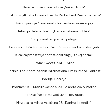
Boozter objavio novi album „Naked Truth“
O albumu „40 Blue Fingers Freshly Packed and Ready To Serve“
Uskoro počinje 1. nacionalni humanitarni sajam knjiga
Intervju: Jelena Tasić – „Deca su iskrena publika“
35. godina Beogradskog izloga
Goli car i odeća tihe većine: Svet će morati nekome da ugodi
Kidalica predstavlja spot za debi singl „U ovoj pesmi“
Proza: Sweet Child O’ Mine
Počinje The Andrei Stenin International Press Photo Contest
Poezija: Pecanje
Program SKC Kragujevac od 6. do 12. aprila 2026. godine
Poezija: (Ne bih mogao) živjeti bez grada
Nagrada za Milana Vasića na 25. „Danima komedije“