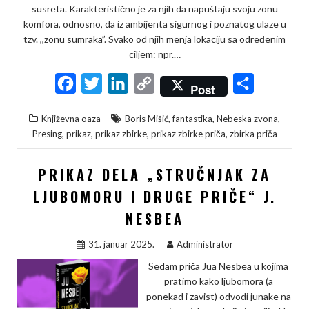
susreta. Karakteristično je za njih da napuštaju svoju zonu
komfora, odnosno, da iz ambijenta sigurnog i poznatog ulaze u
tzv. ,,zonu sumraka”. Svako od njih menja lokaciju sa određenim
ciljem: npr.…
F
T
L
C
S
Post
a
w
i
o
h
,
,
,
Književna oaza
Boris Mišić
fantastika
Nebeska zvona
c
i
n
p
a
,
,
,
,
Presing
prikaz
prikaz zbirke
prikaz zbirke priča
zbirka priča
e
t
k
y
r
b
t
e
L
e
PRIKAZ DELA „STRUČNJAK ZA
o
e
d
i
LJUBOMORU I DRUGE PRIČE“ J.
o
r
I
n
NESBEA
k
n
k
31. januar 2025.
Administrator
Sedam priča Jua Nesbea u kojima
pratimo kako ljubomora (a
ponekad i zavist) odvodi junake na