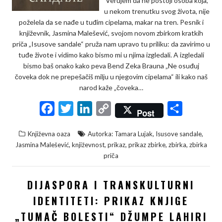
Verujem da ne postoji osoba koja,
u nekom trenutku svog života, nije
poželela da se nađe u tuđim cipelama, makar na tren. Pesnik i
književnik, Jasmina Malešević, svojom novom zbirkom kratkih
priča „Isusove sandale“ pruža nam upravo tu priliku: da zavirimo u
tuđe živote i vidimo kako bismo mi u njima izgledali. A izgledali
bismo baš onako kako peva Bend Zeka Brauna „Ne osuđuj
čoveka dok ne prepešačiš milju u njegovim cipelama“ ili kako naš
narod kaže „čoveka…
F
T
L
C
S
Post
a
w
i
o
h
,
,
Književna oaza
Autorka: Tamara Lujak
Isusove sandale
c
i
n
p
a
,
,
,
,
,
Jasmina Malešević
književnost
prikaz
prikaz zbirke
zbirka
zbirka
e
t
k
y
r
priča
b
t
e
L
e
DIJASPORA I TRANSKULTURNI
o
e
d
i
o
r
I
n
IDENTITETI: PRIKAZ KNJIGE
k
n
k
„TUMAČ BOLESTI“ DŽUMPE LAHIRI