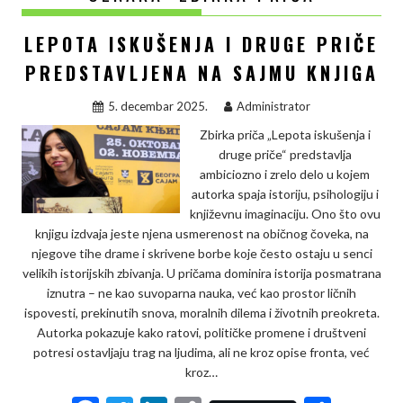
LEPOTA ISKUŠENJA I DRUGE PRIČE
PREDSTAVLJENA NA SAJMU KNJIGA
5. decembar 2025.
Administrator
Zbirka priča „Lepota iskušenja i
druge priče“ predstavlja
ambiciozno i zrelo delo u kojem
autorka spaja istoriju, psihologiju i
književnu imaginaciju. Ono što ovu
knjigu izdvaja jeste njena usmerenost na običnog čoveka, na
njegove tihe drame i skrivene borbe koje često ostaju u senci
velikih istorijskih zbivanja. U pričama dominira istorija posmatrana
iznutra – ne kao suvoparna nauka, već kao prostor ličnih
ispovesti, prekinutih snova, moralnih dilema i životnih preokreta.
Autorka pokazuje kako ratovi, političke promene i društveni
potresi ostavljaju trag na ljudima, ali ne kroz opise fronta, već
kroz…