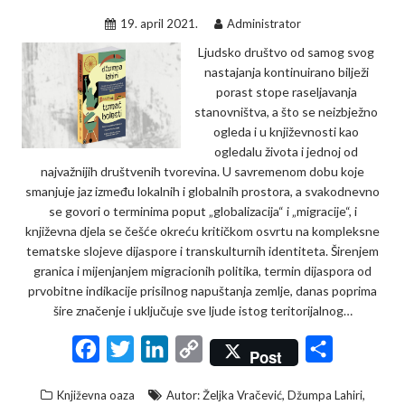
19. april 2021.
Administrator
Ljudsko društvo od samog svog
nastajanja kontinuirano bilježi
porast stope raseljavanja
stanovništva, a što se neizbježno
ogleda i u književnosti kao
ogledalu života i jednoj od
najvažnijih društvenih tvorevina. U savremenom dobu koje
smanjuje jaz između lokalnih i globalnih prostora, a svakodnevno
se govori o terminima poput „globalizacija“ i „migracije“, i
književna djela se češće okreću kritičkom osvrtu na kompleksne
tematske slojeve dijaspore i transkulturnih identiteta. Širenjem
granica i mijenjanjem migracionih politika, termin dijaspora od
prvobitne indikacije prisilnog napuštanja zemlje, danas poprima
šire značenje i uključuje sve ljude istog teritorijalnog…
F
T
L
C
S
Post
a
w
i
o
h
,
,
Književna oaza
Autor: Željka Vračević
Džumpa Lahiri
c
i
n
p
a