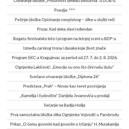
Ozvaranje izložbe „Prisutnost između odsustva“ u DOB-u
Poezija: ***
Počinje izložba Opisivanje neopisivog – slike u službi reči
Proza: Kad deka slavi rođendan
Bogato festivalsko leto i program na letnjoj sceni u BDP-u
Između carskog trona i dasaka koje život znače
Program SKC-a Kragujevac za period od 27. 7. do 2. 8. 2026.
Ognjenka Lakićević: „Emocije su ono što čini našu dušu“
Svečano otvaranje izložbe „Diploma 26“
Predstava „Prah“ – Novac kao teret postojanja
„Kamelija i čudovište“ Danijela Jovanovića u prodaji
Sećanje na Badija Holija
Prva samostalna izložba slika Ognjenke Vojvodić u Parobrodu
Prikaz „O čemu govorim kad govorim o trčanju“ H. Murakamija