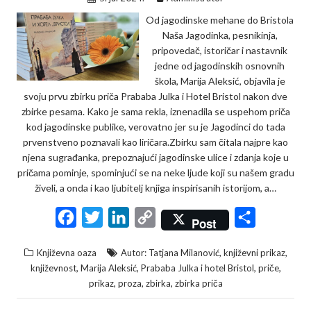
Od jagodinske mehane do Bristola
Naša Jagodinka, pesnikinja,
pripovedač, istoričar i nastavnik
jedne od jagodinskih osnovnih
škola, Marija Aleksić, objavila je
svoju prvu zbirku priča Prababa Julka i Hotel Bristol nakon dve
zbirke pesama. Kako je sama rekla, iznenadila se uspehom priča
kod jagodinske publike, verovatno jer su je Jagodinci do tada
prvenstveno poznavali kao liričara.Zbirku sam čitala najpre kao
njena sugrađanka, prepoznajući jagodinske ulice i zdanja koje u
pričama pominje, spominjući se na neke ljude koji su našem gradu
živeli, a onda i kao ljubitelj knjiga inspirisanih istorijom, a…
F
T
L
C
S
Post
a
w
i
o
h
,
,
Književna oaza
Autor: Tatjana Milanović
književni prikaz
c
i
n
p
a
,
,
,
,
književnost
Marija Aleksić
Prababa Julka i hotel Bristol
priče
e
t
k
y
r
,
,
,
prikaz
proza
zbirka
zbirka priča
b
t
e
L
e