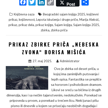
F
T
L
C
S
Post
a
w
i
o
h
,
Književna oaza
Beogradski sajam knjiga 2025
književni
c
i
n
p
a
,
,
,
,
prikaz
književnost
Lepota iskušenja i druge priče
Marija Aleksić
e
t
k
y
r
,
,
,
,
,
prikaz
prikaz dela
prikaz knjige
Sajam knjiga
Sajam knjiga 2025
,
zbirka
zbirka priča
b
t
e
L
e
o
e
d
i
PRIKAZ ZBIRKE PRIČA „NEBESKA
o
r
I
n
ZVONA“ BORISA MIŠIĆA
k
n
k
27. maj 2025.
Administrator
Ovo je zbirka od deset priča, u
kojoj ima zanimljivih putovanja i
lepih opisa. Fantastika se prepliće
sa hororom i psihološkom dramom.
Likovi se sreću sa bićima iz drugih
dimenzija, kao i sa nečim tajanstvenim, nedokučivim. Ponekad se
pripoveda u prvom, a ponekad u trećem licu. Neki junaci pišu
pismo ili dnevnik u kojem se prisećaju neobičnih događaja i