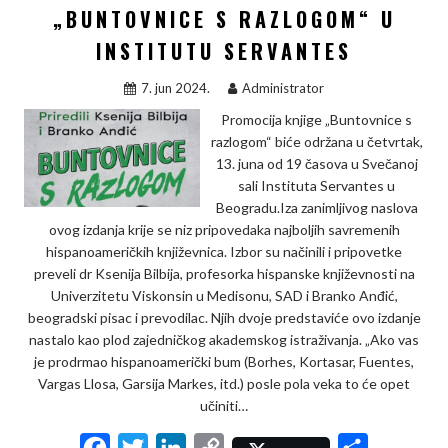
„BUNTOVNICE S RAZLOGOM“ U
o
e
d
i
o
r
I
n
INSTITUTU SERVANTES
k
n
k
7. jun 2024.
Administrator
Promocija knjige „Buntovnice s
razlogom“ biće održana u četvrtak,
13. juna od 19 časova u Svečanoj
sali Instituta Servantes u
Beogradu.Iza zanimljivog naslova
ovog izdanja krije se niz pripovedaka najboljih savremenih
hispanoameričkih književnica. Izbor su načinili i pripovetke
preveli dr Ksenija Bilbija, profesorka hispanske književnosti na
Univerzitetu Viskonsin u Medisonu, SAD i Branko Anđić,
beogradski pisac i prevodilac. Njih dvoje predstaviće ovo izdanje
nastalo kao plod zajedničkog akademskog istraživanja. „Ako vas
je prodrmao hispanoamerički bum (Borhes, Kortasar, Fuentes,
Vargas Llosa, Garsija Markes, itd.) posle pola veka to će opet
učiniti…
F
T
L
C
S