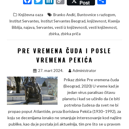
Post
a
w
i
o
h
,
,
Književna oaza
Branko Anđić
Buntovnice s razlogom
c
i
n
p
a
,
,
,
Institut Servantes
Institut Servantes Beograd
književnost
Ksenija
e
t
k
y
r
,
,
,
,
,
Biblija
najava
Servantes
vesti iz književnosti
vesti književnost
,
zbirka
zbirka priča
b
t
e
L
e
o
e
d
i
PRE VREMENA ČUDA I POSLE
o
r
I
n
VREMENA PEKIĆA
k
n
k
27. mart 2024.
Administrator
Prikaz zbirke Pre vremena čuda
(Beograd, 2020) U vreme kad je
jedan virus paralisao čitavu
planetu i kad se učinilo da će biti
potrebna čudesa da svet ne bi
propao poput Atlantide, proza Borislava Pekića (1930–1992), za
koju se decenijama ionako ne smanjuje interesovanje kod najšire
publike, kao da je postala još aktuelnija, tim pre što se u pravom