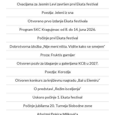
Ovacijama za Jasmin Levi završen prvi Ekata festival
Poezija: Jeleni iz sna
Otvoreno prvo izdanje Ekata festivala
Program SKC Kragujevac od 8. do 14. juna 2026.
Počinje prvi Ekata festival
Dobrotvorna izložba „Nije meni ništa. Vidite kako se smejem“
Proza: Fruktis garnijer
Otvoren poziv za izlaganje u galerijama KCB u 2027.
Poezija: Korozija
Otvoren konkurs za književnu nagradu „Bal u Elemiru“
O predstavi „Režim isceljenja“
Uskoro počinje 1. Ekata festival
Počinje jubilarna 20. Turneja Slobodne zone
Aforizmi Đokice Miljkovića