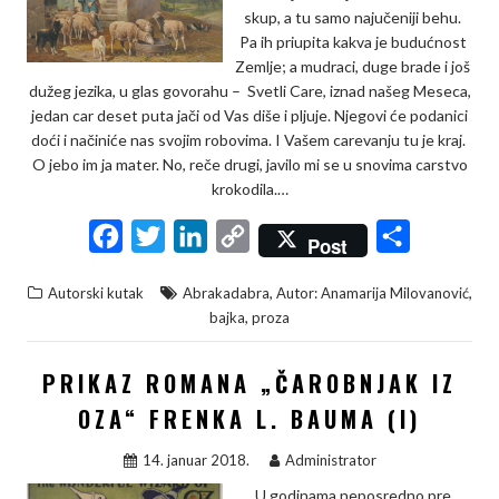
skup, a tu samo najučeniji behu.
Pa ih priupita kakva je budućnost
Zemlje; a mudraci, duge brade i još
dužeg jezika, u glas govorahu – Svetli Care, iznad našeg Meseca,
jedan car deset puta jači od Vas diše i pljuje. Njegovi će podanici
doći i načiniće nas svojim robovima. I Vašem carevanju tu je kraj.
O jebo im ja mater. No, reče drugi, javilo mi se u snovima carstvo
krokodila.…
F
T
L
C
S
Post
a
w
i
o
h
,
,
Autorski kutak
Abrakadabra
Autor: Anamarija Milovanović
c
i
n
p
a
,
bajka
proza
e
t
k
y
r
b
t
e
L
e
PRIKAZ ROMANA „ČAROBNJAK IZ
o
e
d
i
OZA“ FRENKA L. BAUMA (I)
o
r
I
n
14. januar 2018.
Administrator
k
n
k
U godinama neposredno pre