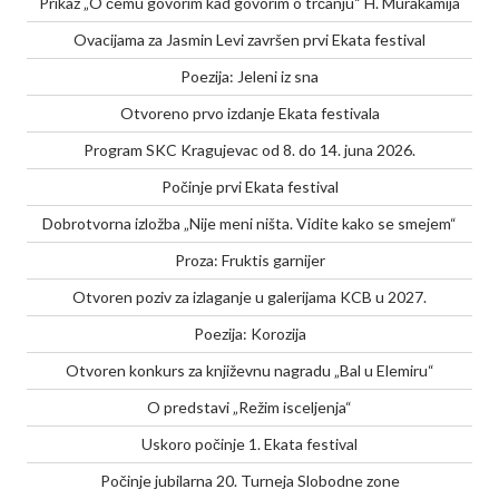
Prikaz „O čemu govorim kad govorim o trčanju“ H. Murakamija
Ovacijama za Jasmin Levi završen prvi Ekata festival
Poezija: Jeleni iz sna
Otvoreno prvo izdanje Ekata festivala
Program SKC Kragujevac od 8. do 14. juna 2026.
Počinje prvi Ekata festival
Dobrotvorna izložba „Nije meni ništa. Vidite kako se smejem“
Proza: Fruktis garnijer
Otvoren poziv za izlaganje u galerijama KCB u 2027.
Poezija: Korozija
Otvoren konkurs za književnu nagradu „Bal u Elemiru“
O predstavi „Režim isceljenja“
Uskoro počinje 1. Ekata festival
Počinje jubilarna 20. Turneja Slobodne zone