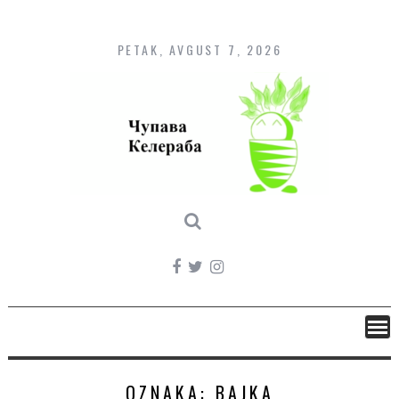
Skip
to
content
PETAK, AVGUST 7, 2026
OZNAKA:
BAJKA