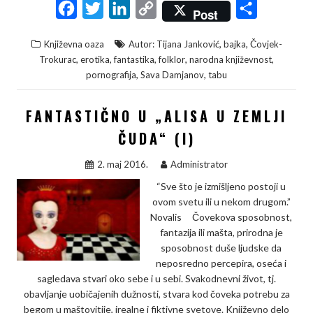
F
T
L
C
S
Post
a
w
i
o
h
,
,
Književna oaza
Autor: Tijana Janković
bajka
Čovjek-
c
i
n
p
a
,
,
,
,
,
Trokurac
erotika
fantastika
folklor
narodna književnost
e
t
k
y
r
,
,
pornografija
Sava Damjanov
tabu
b
t
e
L
e
FANTASTIČNO U „ALISA U ZEMLJI
o
e
d
i
o
r
I
n
ČUDA“ (I)
k
n
k
2. maj 2016.
Administrator
“Sve što je izmišljeno postoji u
ovom svetu ili u nekom drugom.”
Novalis Čovekova sposobnost,
fantazija ili mašta, prirodna je
sposobnost duše ljudske da
neposredno percepira, oseća i
sagledava stvari oko sebe i u sebi. Svakodnevni život, tj.
obavljanje uobičajenih dužnosti, stvara kod čoveka potrebu za
begom u maštovitije, irealne i fiktivne svetove. Književno delo