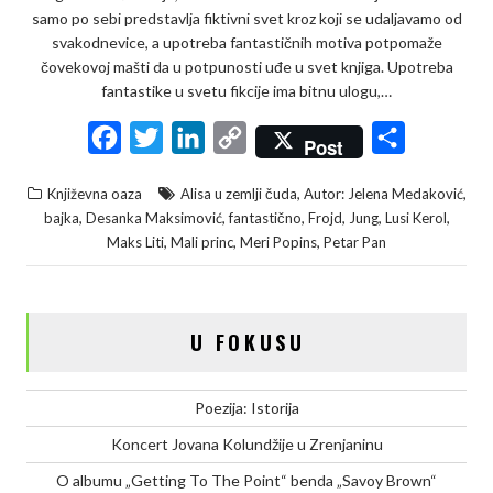
samo po sebi predstavlja fiktivni svet kroz koji se udaljavamo od
svakodnevice, a upotreba fantastičnih motiva potpomaže
čovekovoj mašti da u potpunosti uđe u svet knjiga. Upotreba
fantastike u svetu fikcije ima bitnu ulogu,…
F
T
L
C
S
Post
a
w
i
o
h
,
,
Književna oaza
Alisa u zemlji čuda
Autor: Jelena Medaković
c
i
n
p
a
,
,
,
,
,
,
bajka
Desanka Maksimović
fantastično
Frojd
Jung
Lusi Kerol
e
t
k
y
r
,
,
,
Maks Liti
Mali princ
Meri Popins
Petar Pan
b
t
e
L
e
o
e
d
i
o
r
I
n
U FOKUSU
k
n
k
Poezija: Istorija
Koncert Jovana Kolundžije u Zrenjaninu
O albumu „Getting To The Point“ benda „Savoy Brown“