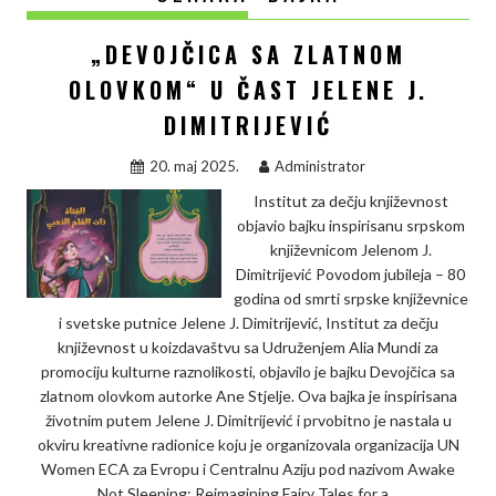
„DEVOJČICA SA ZLATNOM
OLOVKOM“ U ČAST JELENE J.
DIMITRIJEVIĆ
20. maj 2025.
Administrator
Institut za dečju književnost
objavio bajku inspirisanu srpskom
književnicom Jelenom J.
Dimitrijević Povodom jubileja – 80
godina od smrti srpske književnice
i svetske putnice Jelene J. Dimitrijević, Institut za dečju
književnost u koizdavaštvu sa Udruženjem Alia Mundi za
promociju kulturne raznolikosti, objavilo je bajku Devojčica sa
zlatnom olovkom autorke Ane Stjelje. Ova bajka je inspirisana
životnim putem Jelene J. Dimitrijević i prvobitno je nastala u
okviru kreativne radionice koju je organizovala organizacija UN
Women ECA za Evropu i Centralnu Aziju pod nazivom Awake
Not Sleeping: Reimagining Fairy Tales for a…