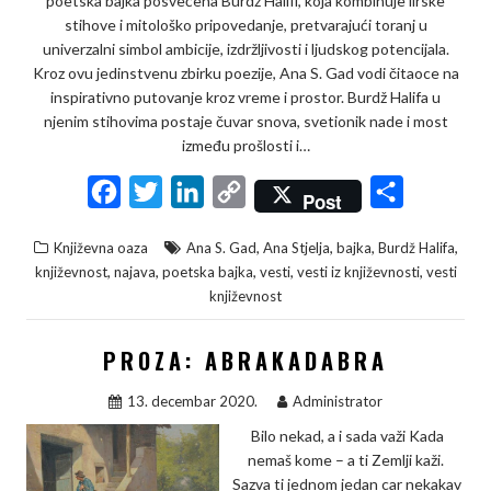
poetska bajka posvećena Burdž Halifi, koja kombinuje lirske
stihove i mitološko pripovedanje, pretvarajući toranj u
univerzalni simbol ambicije, izdržljivosti i ljudskog potencijala.
Kroz ovu jedinstvenu zbirku poezije, Ana S. Gad vodi čitaoce na
inspirativno putovanje kroz vreme i prostor. Burdž Halifa u
njenim stihovima postaje čuvar snova, svetionik nade i most
između prošlosti i…
F
T
L
C
S
Post
a
w
i
o
h
,
,
,
,
Književna oaza
Ana S. Gad
Ana Stjelja
bajka
Burdž Halifa
c
i
n
p
a
,
,
,
,
,
književnost
najava
poetska bajka
vesti
vesti iz književnosti
vesti
e
t
k
y
r
književnost
b
t
e
L
e
PROZA: ABRAKADABRA
o
e
d
i
o
r
I
n
13. decembar 2020.
Administrator
k
n
k
Bilo nekad, a i sada važi Kada
nemaš kome – a ti Zemlji kaži.
Sazva ti jednom jedan car nekakav