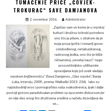
TUMAČENJE PRIČE „ČOVJEK-
o
e
d
i
o
r
I
n
TROKURAC“ SAVE DAMJANOVA
k
n
k
2. novembar 2016.
Administrator
„Zapitao sam se kome je u srpskoj
kulturi i društvu istinski potrebno
ono što ja pišem, s obzirom da je
moja proza (priče i romani) govor
oslobođenog, netabuiziranog,
radosnog jezika, ono što je bliže
ničeanskoj „veseloj nauci“ nego
prosvetiteljsko-utilitarnim
opsesijama koje još uvek vladaju
srpskom književnošću.” (Sava Damjanov, „Glas srpske“, Banja
Luka, intervju, 2009., prema: Malbaški 2013: 236) Iako su
najslobodniji eros i pornografsko naša svakodnevica, ipak i dalje
postoji gotovo paradoksalan problem sa opscenim diskursom jer
on nije deo onog što društvena sredina u načelu dozvoljava da
se…