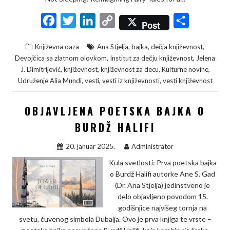
F
T
L
C
S
Post
a
w
i
o
h
,
,
,
Književna oaza
Ana Stjelja
bajka
dečja književnost
c
i
n
p
a
,
,
Devojčica sa zlatnom olovkom
Institut za dečju književnost
Jelena
e
t
k
y
r
,
,
,
,
J. Dimitrijević
književnost
književnost za decu
Kulturne novine
,
,
,
Udruženje Alia Mundi
vesti
vesti iz književnosti
vesti književnost
b
t
e
L
e
o
e
d
i
OBJAVLJENA POETSKA BAJKA O
o
r
I
n
BURDŽ HALIFI
k
n
k
20. januar 2025.
Administrator
Kula svetlosti: Prva poetska bajka
o Burdž Halifi autorke Ane S. Gad
(Dr. Ana Stjelja) jedinstveno je
delo objavljeno povodom 15.
godišnjice najvišeg tornja na
svetu, čuvenog simbola Dubaija. Ovo je prva knjiga te vrste –