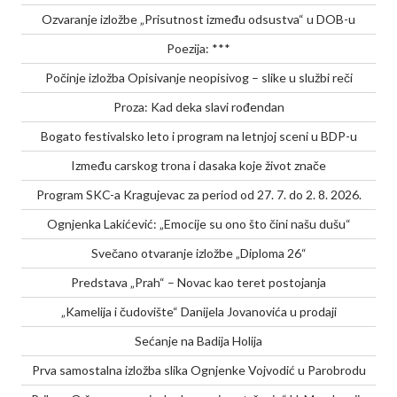
Ozvaranje izložbe „Prisutnost između odsustva“ u DOB-u
Poezija: ***
Počinje izložba Opisivanje neopisivog – slike u službi reči
Proza: Kad deka slavi rođendan
Bogato festivalsko leto i program na letnjoj sceni u BDP-u
Između carskog trona i dasaka koje život znače
Program SKC-a Kragujevac za period od 27. 7. do 2. 8. 2026.
Ognjenka Lakićević: „Emocije su ono što čini našu dušu“
Svečano otvaranje izložbe „Diploma 26“
Predstava „Prah“ – Novac kao teret postojanja
„Kamelija i čudovište“ Danijela Jovanovića u prodaji
Sećanje na Badija Holija
Prva samostalna izložba slika Ognjenke Vojvodić u Parobrodu