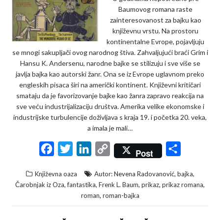
Baumovog romana raste
zainteresovanost za bajku kao
književnu vrstu. Na prostoru
kontinentalne Evrope, pojavljuju
se mnogi sakupljači ovog narodnog štiva. Zahvaljujući braći Grim i
Hansu K. Andersenu, narodne bajke se stilizuju i sve više se
javlja bajka kao autorski žanr. Ona se iz Evrope uglavnom preko
engleskih pisaca širi na američki kontinent. Književni kritičari
smataju da je favorizovanje bajke kao žanra zapravo reakcija na
sve veću industrijalizaciju društva. Amerika velike ekonomske i
industrijske turbulencije doživljava s kraja 19. i početka 20. veka,
a imala je mali…
F
T
L
C
S
Post
a
w
i
o
h
,
,
Književna oaza
Autor: Nevena Radovanović
bajka
c
i
n
p
a
,
,
,
,
,
Čarobnjak iz Oza
fantastika
Frenk L. Baum
prikaz
prikaz romana
e
t
k
y
r
,
roman
roman-bajka
b
t
e
L
e