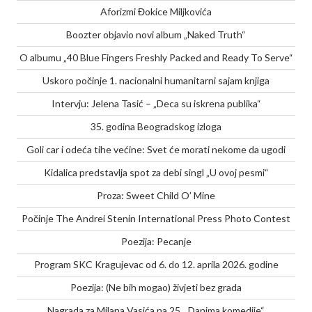
Aforizmi Đokice Miljkovića
Boozter objavio novi album „Naked Truth“
O albumu „40 Blue Fingers Freshly Packed and Ready To Serve“
Uskoro počinje 1. nacionalni humanitarni sajam knjiga
Intervju: Jelena Tasić – „Deca su iskrena publika“
35. godina Beogradskog izloga
Goli car i odeća tihe većine: Svet će morati nekome da ugodi
Kidalica predstavlja spot za debi singl „U ovoj pesmi“
Proza: Sweet Child O’ Mine
Počinje The Andrei Stenin International Press Photo Contest
Poezija: Pecanje
Program SKC Kragujevac od 6. do 12. aprila 2026. godine
Poezija: (Ne bih mogao) živjeti bez grada
Nagrada za Milana Vasića na 25. „Danima komedije“