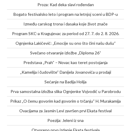
Proza: Kad deka slavi rođendan
Bogato festivalsko leto i program na letnjoj sceni u BDP-u
Između carskog trona i dasaka koje život znače
Program SKC-a Kragujevac za period od 27. 7. do 2. 8. 2026.
Ognjenka Lakićević: „Emocije su ono što čini našu dušu“
Svečano otvaranje izložbe „Diploma 26“
Predstava „Prah“ – Novac kao teret postojanja
„Kamelija i čudovište“ Danijela Jovanovića u prodaji
Sećanje na Badija Holija
Prva samostalna izložba slika Ognjenke Vojvodić u Parobrodu
Prikaz „O čemu govorim kad govorim o trčanju“ H. Murakamija
Ovacijama za Jasmin Levi završen prvi Ekata festival
Poezija: Jeleni iz sna
Otvoreno prvo izdanje Ekata festivala