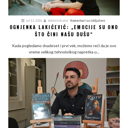
na
jul 12, 2026
Administrator
Komentari su isključeni
OGNJENKA LAKIĆEVIĆ: „EMOCIJE SU ONO
Ognjenka
ŠTO ČINI NAŠU DUŠU“
Lakićević:
„Emocije
Kada pogledamo dvadeset i prvi vek, možemo reći da je ovo
su
vreme velikog tehnološkog napretka u...
ono
što
čini
našu
dušu“