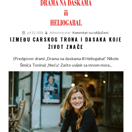
na
jul 22, 2026
Administrator
Komentari su isključeni
IZMEĐU CARSKOG TRONA I DASAKA KOJE
Između
ŽIVOT ZNAČE
carskog
trona
(Predgovor drami „Drama na daskama ili Heliogabal“ Nikole
i
Šimića Tonina) „Neću! Zašto uvijek sa mnom mora...
dasaka
koje
život
znače