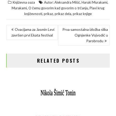
,
,
Književna oaza
Autor: Aleksandra Mišić
Haruki Murakami
c
i
n
p
a
,
,
Murakami
O čemu govorim kad govorim o trčanju
Plavi krug
e
t
k
y
r
,
,
,
književnosti
prikaz
prikaz dela
prikaz knjige
b
t
e
L
e
KRETANJE
o
e
d
i
Ovacijama za Jasmin Levi
Prva samostalna izložba slika
završen prvi Ekata festival
Ognjenke Vojvodić u
ČLANKA
o
r
I
n
Parobrodu
k
n
k
RELATED POSTS