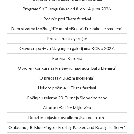
Program SKC Kragujevac od 8. do 14. juna 2026.
Počinje prvi Ekata festival
Dobrotvorna izložba „Nije meni ništa. Vidite kako se smejem“
Proza: Fruktis garnijer
Otvoren poziv za izlaganje u galerijama KCB u 2027.
Poezija: Korozija
Otvoren konkurs za književnu nagradu „Bal u Elemiru“
O predstavi „Režim isceljenja“
Uskoro počinje 1. Ekata festival
Počinje jubilarna 20. Turneja Slobodne zone
Aforizmi Đokice Miljkovića
Boozter objavio novi album „Naked Truth“
O albumu „40 Blue Fingers Freshly Packed and Ready To Serve“