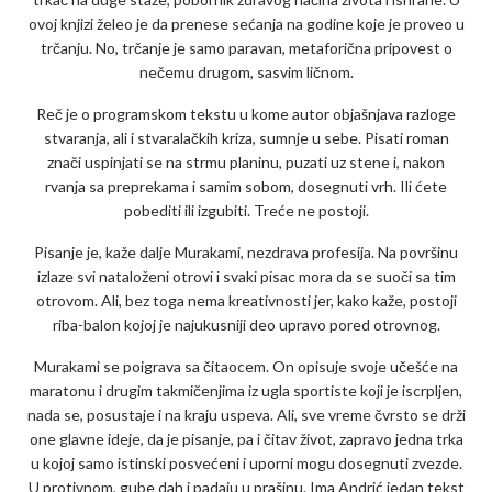
ovoj knjizi želeo je da prenese sećanja na godine koje je proveo u
trčanju. No, trčanje je samo paravan, metaforična pripovest o
nečemu drugom, sasvim ličnom.
Reč je o programskom tekstu u kome autor objašnjava razloge
stvaranja, ali i stvaralačkih kriza, sumnje u sebe. Pisati roman
znači uspinjati se na strmu planinu, puzati uz stene i, nakon
rvanja sa preprekama i samim sobom, dosegnuti vrh. Ili ćete
pobediti ili izgubiti. Treće ne postoji.
Pisanje je, kaže dalje Murakami, nezdrava profesija. Na površinu
izlaze svi nataloženi otrovi i svaki pisac mora da se suoči sa tim
otrovom. Ali, bez toga nema kreativnosti jer, kako kaže, postoji
riba-balon kojoj je najukusniji deo upravo pored otrovnog.
Murakami se poigrava sa čitaocem. On opisuje svoje učešće na
maratonu i drugim takmičenjima iz ugla sportiste koji je iscrpljen,
nada se, posustaje i na kraju uspeva. Ali, sve vreme čvrsto se drži
one glavne ideje, da je pisanje, pa i čitav život, zapravo jedna trka
u kojoj samo istinski posvećeni i uporni mogu dosegnuti zvezde.
U protivnom, gube dah i padaju u prašinu. Ima Andrić jedan tekst