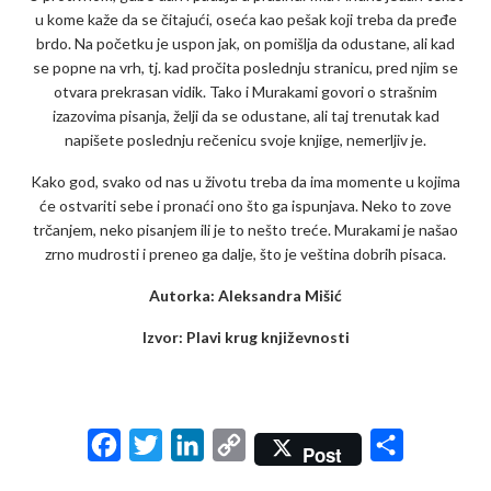
u kome kaže da se čitajući, oseća kao pešak koji treba da pređe
brdo. Na početku je uspon jak, on pomišlja da odustane, ali kad
se popne na vrh, tj. kad pročita poslednju stranicu, pred njim se
otvara prekrasan vidik. Tako i Murakami govori o strašnim
izazovima pisanja, želji da se odustane, ali taj trenutak kad
napišete poslednju rečenicu svoje knjige, nemerljiv je.
Kako god, svako od nas u životu treba da ima momente u kojima
će ostvariti sebe i pronaći ono što ga ispunjava. Neko to zove
trčanjem, neko pisanjem ili je to nešto treće. Murakami je našao
zrno mudrosti i preneo ga dalje, što je veština dobrih pisaca.
Autorka: Aleksandra Mišić
Izvor: Plavi krug književnosti
F
T
L
C
S
Post
a
w
i
o
h