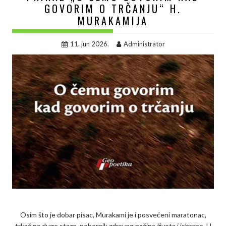
GOVORIM O TRČANJU“ H.
MURAKAMIJA
11. jun 2026.
Administrator
Osim što je dobar pisac, Murakami je i posvećeni maratonac,
trkač na duge staze, pobornik zdravog načina života i ishrane. U