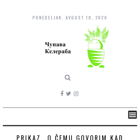
Skip
to
content
PONEDELJAK, AVGUST 10, 2026
PRIKAZ „O ČEMU GOVORIM KAD