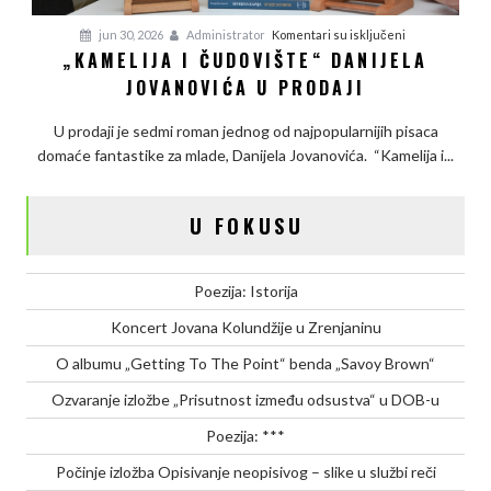
na
jun 30, 2026
Administrator
Komentari su isključeni
„KAMELIJA I ČUDOVIŠTE“ DANIJELA
„Kamelija
JOVANOVIĆA U PRODAJI
i
čudovište“
U prodaji je sedmi roman jednog od najpopularnijih pisaca
Danijela
domaće fantastike za mlade, Danijela Jovanovića. “Kamelija i...
Jovanovića
u
prodaji
U FOKUSU
Poezija: Istorija
Koncert Jovana Kolundžije u Zrenjaninu
O albumu „Getting To The Point“ benda „Savoy Brown“
Ozvaranje izložbe „Prisutnost između odsustva“ u DOB-u
Poezija: ***
Počinje izložba Opisivanje neopisivog – slike u službi reči