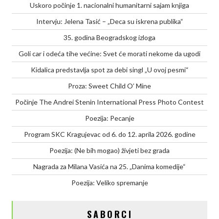
Uskoro počinje 1. nacionalni humanitarni sajam knjiga
Intervju: Jelena Tasić – „Deca su iskrena publika“
35. godina Beogradskog izloga
Goli car i odeća tihe većine: Svet će morati nekome da ugodi
Kidalica predstavlja spot za debi singl „U ovoj pesmi“
Proza: Sweet Child O’ Mine
Počinje The Andrei Stenin International Press Photo Contest
Poezija: Pecanje
Program SKC Kragujevac od 6. do 12. aprila 2026. godine
Poezija: (Ne bih mogao) živjeti bez grada
Nagrada za Milana Vasića na 25. „Danima komedije“
Poezija: Veliko spremanje
SABORCI