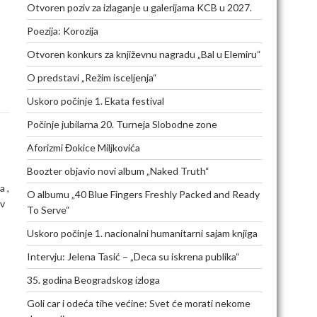
Otvoren poziv za izlaganje u galerijama KCB u 2027.
Poezija: Korozija
Otvoren konkurs za književnu nagradu „Bal u Elemiru“
O predstavi „Režim isceljenja“
Uskoro počinje 1. Ekata festival
Počinje jubilarna 20. Turneja Slobodne zone
Aforizmi Đokice Miljkovića
Boozter objavio novi album „Naked Truth“
 ,
O albumu „40 Blue Fingers Freshly Packed and Ready
iv
To Serve“
Uskoro počinje 1. nacionalni humanitarni sajam knjiga
Intervju: Jelena Tasić – „Deca su iskrena publika“
35. godina Beogradskog izloga
Goli car i odeća tihe većine: Svet će morati nekome