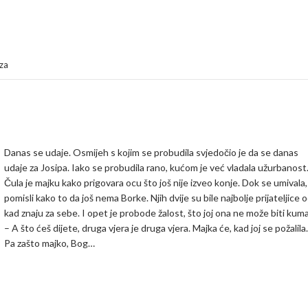
za
Danas se udaje. Osmijeh s kojim se probudila svjedočio je da se danas
udaje za Josipa. Iako se probudila rano, kućom je već vladala užurbanost
Čula je majku kako prigovara ocu što još nije izveo konje. Dok se umivala,
pomisli kako to da još nema Borke. Njih dvije su bile najbolje prijateljice 
kad znaju za sebe. I opet je probode žalost, što joj ona ne može biti kuma
– A što ćeš dijete, druga vjera je druga vjera. Majka će, kad joj se požalila.
Pa zašto majko, Bog…