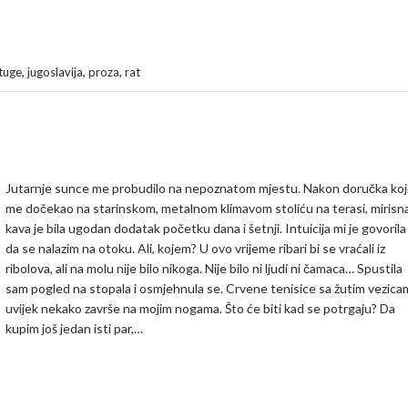
,
,
,
tuge
jugoslavija
proza
rat
Jutarnje sunce me probudilo na nepoznatom mjestu. Nakon doručka koj
me dočekao na starinskom, metalnom klimavom stoliću na terasi, mirisn
kava je bila ugodan dodatak početku dana i šetnji. Intuicija mi je govorila
da se nalazim na otoku. Ali, kojem? U ovo vrijeme ribari bi se vraćali iz
ribolova, ali na molu nije bilo nikoga. Nije bilo ni ljudi ni čamaca… Spustila
sam pogled na stopala i osmjehnula se. Crvene tenisice sa žutim vezica
uvijek nekako završe na mojim nogama. Što će biti kad se potrgaju? Da
kupim još jedan isti par,…