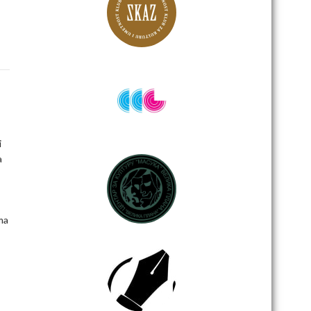
i
a
ma