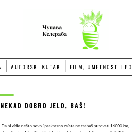
A
AUTORSKI KUTAK
FILM, UMETNOST I P
 NEKAD DOBRO JELO, BAŠ!
Da bi vidio nešto novo i prekrasno zaista ne trebaš putovati 16000 km,