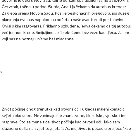
dovoljno je otići u Novi Sad, koji je od Zagreba udaljen samo 376,40 km.
Četvrtak, točno u podne. Đurđa, Ana i ja čekamo da autobus krene iz
Zagreba prema Novom Sadu. Poslije beskonačnih pregovora, još dužeg
planiranja evo nas napokon na početku naše avanture ili pustolovine.
Ovisi s kim razgovaraš. Prikladno uzbuđene, jedva čekamo da taj autobu
već jednom krene. Smijuljimo se i blebećemo bez veze kao djeca. Za one
koji nas ne poznaju, nismo baš mlađahne.…
is
Život počinje onog trenutka kad otvoriš oči i ugledaš maleni komadić
svijeta oko sebe. Ne zanimaju me znanstvene, filozofske, vjerske i ine
rasprave. Što se mene tiče, život počinje kad otvoriš oči. Iako sam
službeno došla na svijet tog ljeta ’57e, moj život je počeo u proljeće ’75e