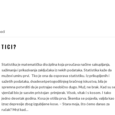
noći
STICI?
Statistika je matematička disciplina koja proučava načine sakupljanja,
sažimanja i prikazivanja zaključaka iz nekih podataka. Statistika kaže da
muževi umiru prvi. Tko je ona da osporava statistiku. Iz prikupljenih i
sažetih podataka, dvadesetpetogodišnjeg bračnog iskustva, bila je
spremna potvrditi da je potrajao neobično dugo. Muž, ne brak. Kad su s
vjenčali bio je sasvim pristojan primjerak. Visok, vitak i s kosom. I tako
jedno desetak godina. Kosa je otišla prva. Škemba se pojavila, valjda kao
izraz depresije zbog izgubljene kose. – Stara moja, što ćemo danas za
ručak? Mrzi kad…