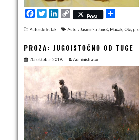
F
T
L
C
S
Post
a
w
i
o
h
,
,
,
Autorski kutak
Autor: Jasminka Janeš
Mačak
Obi
pro
c
i
n
p
a
e
t
k
y
r
PROZA: JUGOISTOČNO OD TUGE
b
t
e
L
e
20. oktobar 2019.
Administrator
o
e
d
i
o
r
I
n
k
n
k