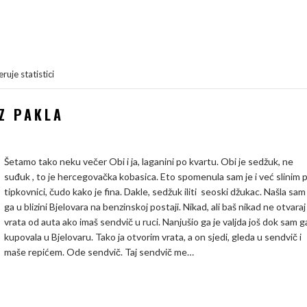
ruje statistici
IZ PAKLA
Šetamo tako neku večer Obi i ja, laganini po kvartu. Obi je sedžuk, ne
suđuk , to je hercegovačka kobasica. Eto spomenula sam je i već slinim 
tipkovnici, čudo kako je fina. Dakle, sedžuk iliti seoski džukac. Našla sam
ga u blizini Bjelovara na benzinskoj postaji. Nikad, ali baš nikad ne otvaraj
vrata od auta ako imaš sendvič u ruci. Nanjušio ga je valjda još dok sam g
kupovala u Bjelovaru. Tako ja otvorim vrata, a on sjedi, gleda u sendvič i
maše repićem. Ode sendvič. Taj sendvič me…