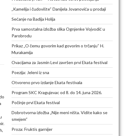
„Kamelija i čudovište“ Danijela Jovanovića u prodaji
Sećanje na Badija Holija
Prva samostalna izložba slika Ognjenke Vojvodić u
Parobrodu
Prikaz „O čemu govorim kad govorim o trčanju“ H.
Murakamija
Ovacijama za Jasmin Levi završen prvi Ekata festival
Poezija: Jeleni iz sna
Otvoreno prvo izdanje Ekata festivala
Program SKC Kragujevac od 8. do 14. juna 2026.
 do
Počinje prvi Ekata festival
a
Dobrotvorna izložba „Nije meni ništa. Vidite kako se
u
smejem“
ir.
Proza: Fruktis garnijer
h,