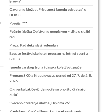
Brown“
Ozvaranje izložbe „Prisutnost između odsustva“ u
DOB-u
s
Poezija: ***
Počinje izložba Opisivanje neopisivog – slike u službi
reči
Proza: Kad deka slavi rođendan
Bogato festivalsko leto i program na letnjoj sceni u
BDP-u
Između carskog trona i dasaka koje život znače
Program SKC-a Kragujevac za period od 27. 7. do 2. 8.
2026.
Ognjenka Lakićević: „Emocije su ono što čini našu
dušu“
Svečano otvaranje izložbe „Diploma 26“
.
Predstava „Prah“ – Novac kao teret postojanja