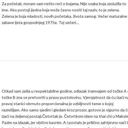
Za početak, moram vam nešto reći o bojama. Nije svaka boja zaslužila to
ime. Ako postoji ijedna koja može časno nositi taj naziv, to je zelena.
Zelena je boja mladosti, novih početaka, života samog. Večer maturalne
zabave ljeta gospodnjeg 1975e. Toj večeri…
Otkad sam zašla u respektabilne godine, odlazak tramvajem od točke A
točke B zna se pretvoriti u pravu pustolovinu. Vjerojatnost da ću izaći n
pravoj stanici obrnuto proporcionalna je ozbiljnosti teme o kojoj
razmišljam. Ako samo sjedim i gledam kroz prozor, gotovo je sigurno da ć
izaći na željenoj postaji.Četvrtak je. Četvrtkom idem na thai chi u Maksim
Pazim na izlazak, jer obično kasnim. A i postalo je prilično zahtjevno naći i