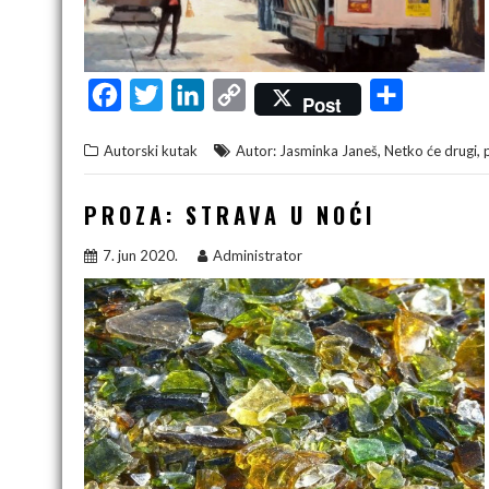
F
T
L
C
S
Post
a
w
i
o
h
,
,
Autorski kutak
Autor: Jasminka Janeš
Netko će drugi
c
i
n
p
a
e
t
k
y
r
PROZA: STRAVA U NOĆI
b
t
e
L
e
7. jun 2020.
Administrator
o
e
d
i
o
r
I
n
k
n
k