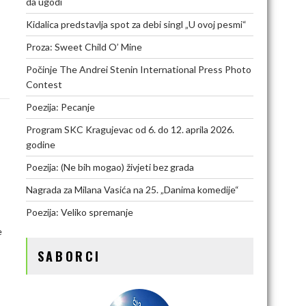
da ugodi
Kidalica predstavlja spot za debi singl „U ovoj pesmi“
Proza: Sweet Child O’ Mine
Počinje The Andrei Stenin International Press Photo
Contest
Poezija: Pecanje
Program SKC Kragujevac od 6. do 12. aprila 2026.
godine
Poezija: (Ne bih mogao) živjeti bez grada
Nagrada za Milana Vasića na 25. „Danima komedije“
Poezija: Veliko spremanje
e
SABORCI