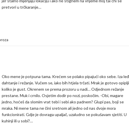
jer stalno mijenjaju lokaciju i ako ne stignem na vrijeme moj tai chi se
pretvori u trčkaranje…
proza
Oko mene je potpuna tama. Krećem se polako pipajući oko sebe. Iza leđa
dahtanje i režanje. Vučem se, iako bih htjela trčati. Mrak je gotovo opiplj
koliko je gust. Okrenem se prema prozoru u nadi… Odjednom režanje
prestane. Muk i crnilo. Osjetim dodir po nozi, poskočim. -Obi, magare
jedno, hoćeš da slomim vrat tebi i sebi ako padnem? Glupi pas, boji se
mraka. Ni mene tama ne čini sretnom ali jedno od nas dvoje mora
funkcionirati. Gdje je dovraga upaljač, uzaludno se pokušavam sjetiti. U
kuhinji ili u sobi?…