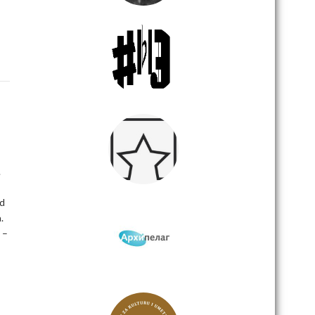
.
od
.
 –