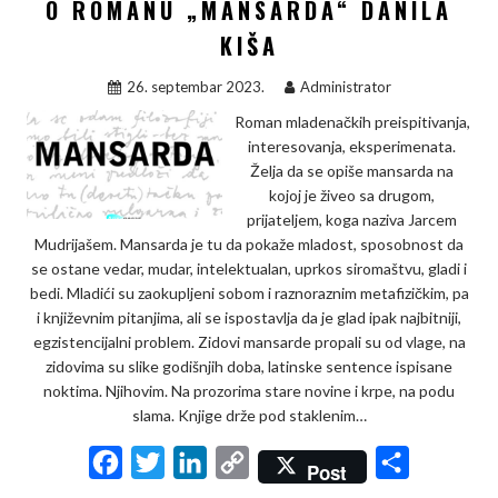
O ROMANU „MANSARDA“ DANILA
o
r
I
n
KIŠA
k
n
k
26. septembar 2023.
Administrator
Roman mladenačkih preispitivanja,
interesovanja, eksperimenata.
Želja da se opiše mansarda na
kojoj je živeo sa drugom,
prijateljem, koga naziva Jarcem
Mudrijašem. Mansarda je tu da pokaže mladost, sposobnost da
se ostane vedar, mudar, intelektualan, uprkos siromaštvu, gladi i
bedi. Mladići su zaokupljeni sobom i raznoraznim metafizičkim, pa
i književnim pitanjima, ali se ispostavlja da je glad ipak najbitniji,
egzistencijalni problem. Zidovi mansarde propali su od vlage, na
zidovima su slike godišnjih doba, latinske sentence ispisane
noktima. Njihovim. Na prozorima stare novine i krpe, na podu
slama. Knjige drže pod staklenim…
F
T
L
C
S
Post
a
w
i
o
h