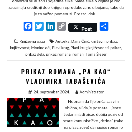
odabrani su autori i pojedine slike. Same slike o kojima je reč
zauzimaju središnji deo knjige, reprodukovane u bojama, tako da
je to važno pomenuti. Prosto, dok…
F
T
L
C
S
Post
a
w
i
o
h
,
,
Književna oaza
Autorka: Dana Ćirić
književni prikaz
c
i
n
p
a
,
,
,
,
,
književnost
Monine oči
Plavi krug
Plavi krug književnosti
prikaz
e
t
k
y
r
,
,
,
prikaz dela
prikaz romana
roman
Toma Šleser
b
t
e
L
e
PRIKAZ ROMANA „PA KAO“
o
e
d
i
o
r
I
n
VLADIMIRA TABAŠEVIĆA
k
n
k
24. septembar 2024.
Administrator
Ne znam da li je priča sasvim
obična, ali da je poznata – jeste.
Jedan mladi pisac dobija poziv od
stare komunističke „drtine“ (tako
ga pisac zove) da napiše roman o