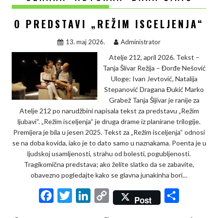
O PREDSTAVI „REŽIM ISCELJENJA“
13. maj 2026.
Administrator
Atelje 212, april 2026. Tekst –
Tanja Šlivar Režija – Đorđe Nešović
Uloge: Ivan Jevtović, Natalija
Stepanović Dragana Đukić Marko
Grabež Tanja Šljivar je ranije za
Atelje 212 po narudžbini napisala tekst za predstavu „Režim
ljubavi“. „Režim isceljenja“ je druga drame iz planirane trilogije.
Premijera je bila u jesen 2025. Tekst za „Režim isceljenja“ odnosi
se na doba kovida, iako je to dato samo u naznakama. Poenta je u
ljudskoj usamljenosti, strahu od bolesti, pogubljenosti.
Tragikomična predstava; ako želite slatko da se zabavite,
obavezno pogledajte kako se glavna junakinha bori…
F
T
L
C
S
Post
a
w
i
o
h