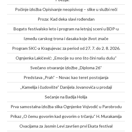
Počinje izložba Opisivanje neopisivog – slike u službi reči
Proza: Kad deka slavi rođendan
Bogato festivalsko leto i program na letnjoj sceni u BDP-u
Između carskog trona i dasaka koje život znače
Program SKC-a Kragujevac za period od 27. 7. do 2. 8. 2026.
Ognjenka Lakićević: „Emocije su ono što čini našu dušu“
Svečano otvaranje izložbe „Diploma 26“
Predstava „Prah“ – Novac kao teret postojanja
„Kamelija i čudovište“ Danijela Jovanovića u prodaji
Sećanje na Badija Holija
Prva samostalna izložba slika Ognjenke Vojvodić u Parobrodu
Prikaz „O čemu govorim kad govorim o trčanju“ H. Murakamija
Ovacijama za Jasmin Levi završen prvi Ekata festival