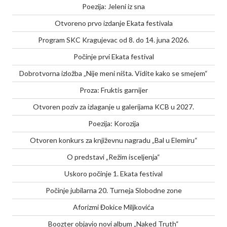
Poezija: Jeleni iz sna
Otvoreno prvo izdanje Ekata festivala
Program SKC Kragujevac od 8. do 14. juna 2026.
Počinje prvi Ekata festival
Dobrotvorna izložba „Nije meni ništa. Vidite kako se smejem“
Proza: Fruktis garnijer
Otvoren poziv za izlaganje u galerijama KCB u 2027.
Poezija: Korozija
Otvoren konkurs za književnu nagradu „Bal u Elemiru“
O predstavi „Režim isceljenja“
Uskoro počinje 1. Ekata festival
Počinje jubilarna 20. Turneja Slobodne zone
Aforizmi Đokice Miljkovića
Boozter objavio novi album „Naked Truth“