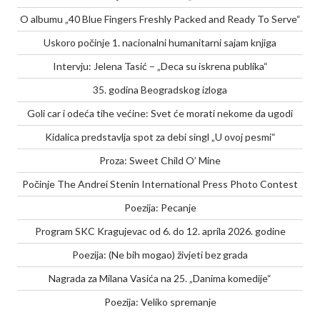
O albumu „40 Blue Fingers Freshly Packed and Ready To Serve“
Uskoro počinje 1. nacionalni humanitarni sajam knjiga
Intervju: Jelena Tasić – „Deca su iskrena publika“
35. godina Beogradskog izloga
Goli car i odeća tihe većine: Svet će morati nekome da ugodi
Kidalica predstavlja spot za debi singl „U ovoj pesmi“
Proza: Sweet Child O’ Mine
Počinje The Andrei Stenin International Press Photo Contest
Poezija: Pecanje
Program SKC Kragujevac od 6. do 12. aprila 2026. godine
Poezija: (Ne bih mogao) živjeti bez grada
Nagrada za Milana Vasića na 25. „Danima komedije“
Poezija: Veliko spremanje