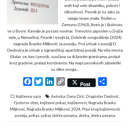
onih koji vole dinamiku, pokret i
slikovitost. Pesnik je tu, iako za
njega nisam znala. Rođen u
Zemunu (1963), živeo je i školovao
se u Bosni. Kasnije je postao novinar. Trenutno zaposlen u Dojče
vele, u Nemačkoj. Pesnik i esejista. Dobitnik ovogodišnje (2024)
nagrade Branko Miljković za poeziju. Prvi utisak o poeziji D.
Dedovića je utisak o izgnaničkoj, apartidnoj poeziji. Na više mesta
čitalac se, kao i pesnik, suočava sa državnim granicama, prolazi
kroz gradove, prelazi kontinente. Na mapi pesnikovih zabeleški
su slike onoga…
F
T
L
C
S
Post
a
w
i
o
h
,
,
Književna oaza
Autorka: Dana Ćirić
Dragoslav Dedović
c
i
n
p
a
,
,
,
Fjodorov džez
književni prikaz
književnost
Nagrada Branko
e
t
k
y
r
,
,
,
Miljković
Nagrada Branko Miljković 2024
Plavi krug književnosti
,
,
,
,
poezija
prikaz
prikaz zbirke pesama
zbirka
zbirka pesama
b
t
e
L
e
o
e
d
i