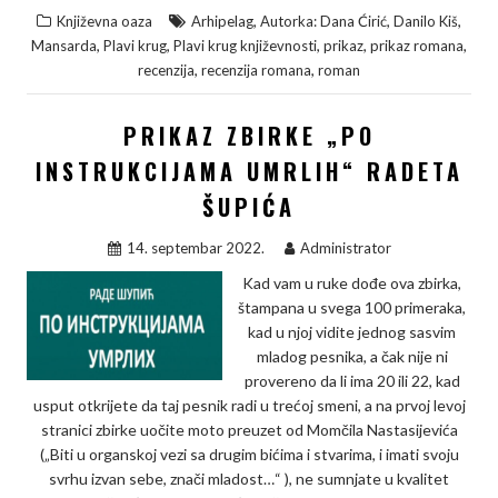
,
,
,
Književna oaza
Arhipelag
Autorka: Dana Ćirić
Danilo Kiš
c
i
n
p
a
,
,
,
,
,
Mansarda
Plavi krug
Plavi krug književnosti
prikaz
prikaz romana
e
t
k
y
r
,
,
recenzija
recenzija romana
roman
b
t
e
L
e
PRIKAZ ZBIRKE „PO
o
e
d
i
o
r
I
n
INSTRUKCIJAMA UMRLIH“ RADETA
k
n
k
ŠUPIĆA
14. septembar 2022.
Administrator
Kad vam u ruke dođe ova zbirka,
štampana u svega 100 primeraka,
kad u njoj vidite jednog sasvim
mladog pesnika, a čak nije ni
provereno da li ima 20 ili 22, kad
usput otkrijete da taj pesnik radi u trećoj smeni, a na prvoj levoj
stranici zbirke uočite moto preuzet od Momčila Nastasijevića
(„Biti u organskoj vezi sa drugim bićima i stvarima, i imati svoju
svrhu izvan sebe, znači mladost…“ ), ne sumnjate u kvalitet