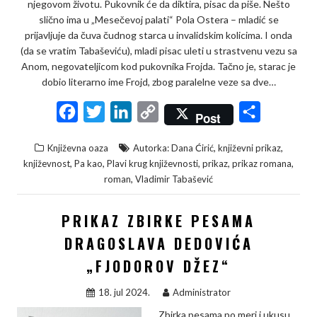
njegovom životu. Pukovnik će da diktira, pisac da piše. Nešto
slično ima u „Mesečevoj palati“ Pola Ostera – mladić se
prijavljuje da čuva čudnog starca u invalidskim kolicima. I onda
(da se vratim Tabaševiću), mladi pisac uleti u strastvenu vezu sa
Anom, negovateljicom kod pukovnika Frojda. Tačno je, starac je
dobio literarno ime Frojd, zbog paralelne veze sa dve…
F
T
L
C
S
Post
a
w
i
o
h
,
,
Književna oaza
Autorka: Dana Ćirić
književni prikaz
c
i
n
p
a
,
,
,
,
,
književnost
Pa kao
Plavi krug književnosti
prikaz
prikaz romana
e
t
k
y
r
,
roman
Vladimir Tabašević
b
t
e
L
e
PRIKAZ ZBIRKE PESAMA
o
e
d
i
o
r
I
n
DRAGOSLAVA DEDOVIĆA
k
n
k
„FJODOROV DŽEZ“
18. jul 2024.
Administrator
Zbirka pesama po meri i ukusu