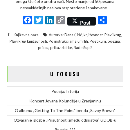
onoga što ćete unutra naći. Nešto manje od 50 pesama
nesvakidašnjih naslova raspoređene i spakovane…
F
T
L
C
S
Post
a
w
i
o
h
,
,
,
Književna oaza
Autorka: Dana Ćirić
književnost
Plavi krug
c
i
n
p
a
,
,
,
,
Plavi krug književnosti
Po instrukcijama umrlih
Poetikum
poezija
e
t
k
y
r
,
,
prikaz
prikaz zbirke
Rade Šupić
b
t
e
L
e
o
e
d
i
o
r
I
n
U FOKUSU
k
n
k
Poezija: Istorija
Koncert Jovana Kolundžije u Zrenjaninu
O albumu „Getting To The Point“ benda „Savoy Brown“
Ozvaranje izložbe „Prisutnost između odsustva“ u DOB-u
Poezija: ***