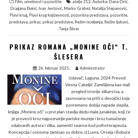
,
,
Film, umetnost i pozorište
atelje 212
Autorka: Dana Ćirić
c
i
n
p
a
,
,
,
,
Dragana Đukić
Ivan Jevtović
Marko Grabež
Natalija Stepanović
e
t
k
y
r
,
,
,
,
Plavi krug
Plavi krug književnosti
pozorišna predstava
pozorište
,
,
,
,
,
predstava
prikaz
prikaz predstave
Režim isceljenja
Režim ljubavi
b
t
e
L
e
Tanja Šlivar
o
e
d
i
o
r
I
n
PRIKAZ ROMANA „MONINE OČI“ T.
k
n
k
ŠLESERA
26. februar 2025.
Administrator
Izdavač: Laguna, 2024 Prevod:
Vesna Cakeljić Zamišljena kao mali
pregled istorije slikarstva, a
zasnovana na priči o devojčici koja
povremeno dobija napade slepila,
knjiga „Monine oči“ u prvi plan stavlja dedu male junakinje, koji će
je provesti kroz najpoznatije pariske muzeje i kroz tumačenje
odabranih autora i slika, zameniti seanse kod psihoterapeuta.
Koncepcija i osnovna zamisao su dobre, iz Luvra, Orseja i Bobura