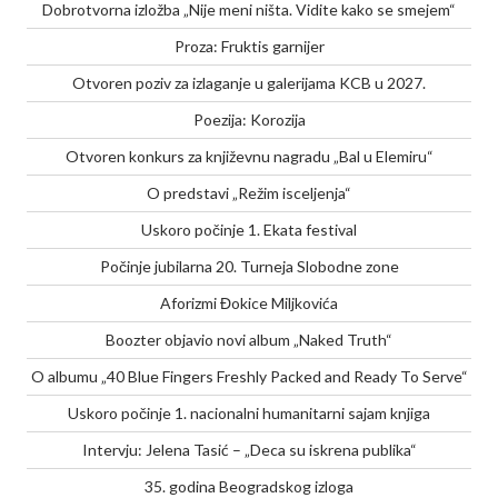
Dobrotvorna izložba „Nije meni ništa. Vidite kako se smejem“
Proza: Fruktis garnijer
Otvoren poziv za izlaganje u galerijama KCB u 2027.
Poezija: Korozija
Otvoren konkurs za književnu nagradu „Bal u Elemiru“
O predstavi „Režim isceljenja“
Uskoro počinje 1. Ekata festival
Počinje jubilarna 20. Turneja Slobodne zone
Aforizmi Đokice Miljkovića
Boozter objavio novi album „Naked Truth“
O albumu „40 Blue Fingers Freshly Packed and Ready To Serve“
Uskoro počinje 1. nacionalni humanitarni sajam knjiga
Intervju: Jelena Tasić – „Deca su iskrena publika“
35. godina Beogradskog izloga