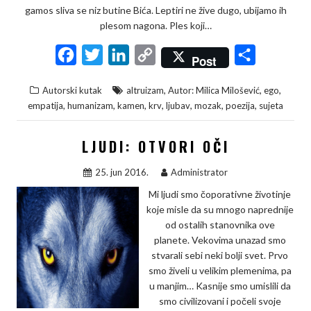
gamos sliva se niz butine Bića. Leptiri ne žive dugo, ubijamo ih
plesom nagona. Ples koji…
F
T
L
C
S
Post
a
w
i
o
h
,
,
,
Autorski kutak
altruizam
Autor: Milica Milošević
ego
c
i
n
p
a
,
,
,
,
,
,
,
empatija
humanizam
kamen
krv
ljubav
mozak
poezija
sujeta
e
t
k
y
r
b
t
e
L
e
LJUDI: OTVORI OČI
o
e
d
i
25. jun 2016.
Administrator
o
r
I
n
Mi ljudi smo čoporativne životinje
k
n
k
koje misle da su mnogo naprednije
od ostalih stanovnika ove
planete. Vekovima unazad smo
stvarali sebi neki bolji svet. Prvo
smo živeli u velikim plemenima, pa
u manjim… Kasnije smo umislili da
smo civilizovani i počeli svoje