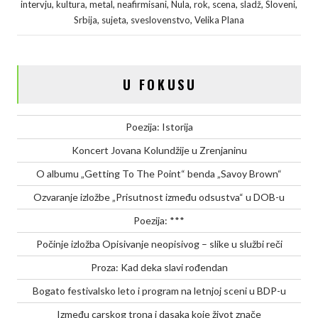
e
t
k
y
r
,
,
,
,
,
,
,
,
,
intervju
kultura
metal
neafirmisani
Nula
rok
scena
sladž
Sloveni
,
,
,
Srbija
sujeta
sveslovenstvo
Velika Plana
b
t
e
L
e
o
e
d
i
o
r
I
n
U FOKUSU
k
n
k
Poezija: Istorija
Koncert Jovana Kolundžije u Zrenjaninu
O albumu „Getting To The Point“ benda „Savoy Brown“
Ozvaranje izložbe „Prisutnost između odsustva“ u DOB-u
Poezija: ***
Počinje izložba Opisivanje neopisivog – slike u službi reči
Proza: Kad deka slavi rođendan
Bogato festivalsko leto i program na letnjoj sceni u BDP-u
Između carskog trona i dasaka koje život znače