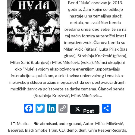
Bend “Nula” osnovan je 2013.
godine. Žanr kojim se odlikuje
nastaje u na temeljima sladž
metala, no svaki član benda
predano unosi deo sebe, te se na
taj način formira autentični izraz i
inovativni zvuk. Članovi benda su:
Milan Vićić (gitara), Luka Piljak (bas
gitara), Strahinja Knežević (gitara),
Milan Sarić (bubnjevi) i Miloš Milošević (vokal). Momci okupljeni
oko “Nule” svojom eksplozivnom energijom uspostavljaju
interakciju sa publikom, a tekstovima univerzalnog tematsko-
motivskog sklopa pružaju mogućnost da se i poštovaoci drugih
muzičkih žanrova poistovete sa datim temama. Članovi benda
(Strahinja Knežević, Miloš Milošević…
F
T
L
C
S
Post
a
w
i
o
h
,
,
,
Muzika
afirmisani
andergraund
Autor: Milica Milošević
c
i
n
p
a
,
,
,
,
,
,
Beograd
Black Smoke Train
CD
demo
dum
Grim Reaper Records