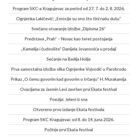
Program SKC-a Kragujevac za period od 27. 7. do 2. 8. 2026.
Ognjenka Lakićević: „Emocije su ono što čini našu dušu“
Svečano otvaranje izložbe „Diploma 26“
Predstava „Prah“ – Novac kao teret postojanja
„Kamelija i čudovište“ Danijela Jovanovića u prodaji
Sećanje na Badija Holija
Prva samostalna izložba slika Ognjenke Vojvodić u Parobrodu
Prikaz „O čemu govorim kad govorim o trčanju“ H. Murakamija
Ovacijama za Jasmin Levi završen prvi Ekata festival
Poezija: Jeleni iz sna
Otvoreno prvo izdanje Ekata festivala
Program SKC Kragujevac od 8. do 14. juna 2026.
Počinje prvi Ekata festival