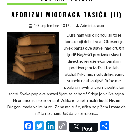
AFORIZMI MIODRAGA TASIĆA (II)
10. septembar 2016.
Administrator
Duša nam visi o koncu, ali to je
konac koji delo krasi! Obešeni je
uvek bar za dve glave inad drugih
ljudi! Najžešći protivnici vlasti
direktno je ruše ekonomskim
podrivanjem iz direktorskih
fotelja! Niko nije nedodirljiv. Samo
su neki neuhvatljivi! Brine me
poplava novih snaga na političkoj
sceni. Svaka poplava ostavi šljam za sobom! Srbija je velika tajna.
Ni granice joj se ne znaju! Velika je sujeta malih ljudi! Nisam
Diogen, mada volim bure! Žena me tuče, ništa ne pišem i znam da
ništa ne znam. Još da se otrujem,…
F
T
L
C
S
Post