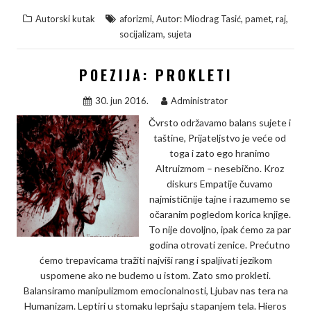
a
w
i
o
h
,
,
,
,
Autorski kutak
aforizmi
Autor: Miodrag Tasić
pamet
raj
c
i
n
p
a
,
socijalizam
sujeta
e
t
k
y
r
b
t
e
L
e
POEZIJA: PROKLETI
o
e
d
i
30. jun 2016.
Administrator
o
r
I
n
Čvrsto održavamo balans sujete i
k
n
k
taštine, Prijateljstvo je veće od
toga i zato ego hranimo
Altruizmom – nesebično. Kroz
diskurs Empatije čuvamo
najmističnije tajne i razumemo se
očaranim pogledom korica knjige.
To nije dovoljno, ipak ćemo za par
godina otrovati zenice. Prećutno
ćemo trepavicama tražiti najviši rang i spaljivati jezikom
uspomene ako ne budemo u istom. Zato smo prokleti.
Balansiramo manipulizmom emocionalnosti, Ljubav nas tera na
Humanizam. Leptiri u stomaku lepršaju stapanjem tela. Hieros