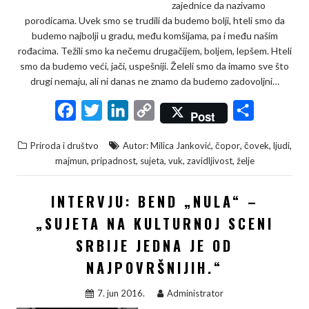
zajednice da nazivamo
porodicama. Uvek smo se trudili da budemo bolji, hteli smo da
budemo najbolji u gradu, među komšijama, pa i među našim
rođacima. Težili smo ka nečemu drugačijem, boljem, lepšem. Hteli
smo da budemo veći, jači, uspešniji. Želeli smo da imamo sve što
drugi nemaju, ali ni danas ne znamo da budemo zadovoljni…
F
T
L
C
S
Post
a
w
i
o
h
,
,
,
,
Priroda i društvo
Autor: Milica Janković
čopor
čovek
ljudi
c
i
n
p
a
,
,
,
,
,
majmun
pripadnost
sujeta
vuk
zavidljivost
želje
e
t
k
y
r
b
t
e
L
e
INTERVJU: BEND „NULA“ –
o
e
d
i
„SUJETA NA KULTURNOJ SCENI
o
r
I
n
SRBIJE JEDNA JE OD
k
n
k
NAJPOVRŠNIJIH.“
7. jun 2016.
Administrator