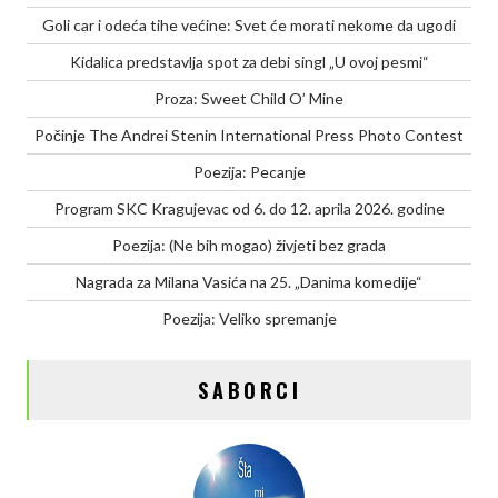
Goli car i odeća tihe većine: Svet će morati nekome da ugodi
Kidalica predstavlja spot za debi singl „U ovoj pesmi“
Proza: Sweet Child O’ Mine
Počinje The Andrei Stenin International Press Photo Contest
Poezija: Pecanje
Program SKC Kragujevac od 6. do 12. aprila 2026. godine
Poezija: (Ne bih mogao) živjeti bez grada
Nagrada za Milana Vasića na 25. „Danima komedije“
Poezija: Veliko spremanje
SABORCI