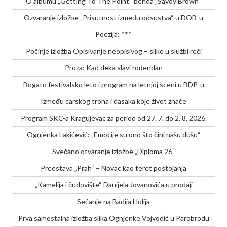
O albumu „Getting To The Point“ benda „Savoy Brown“
Ozvaranje izložbe „Prisutnost između odsustva“ u DOB-u
Poezija: ***
Počinje izložba Opisivanje neopisivog – slike u službi reči
Proza: Kad deka slavi rođendan
Bogato festivalsko leto i program na letnjoj sceni u BDP-u
Između carskog trona i dasaka koje život znače
Program SKC-a Kragujevac za period od 27. 7. do 2. 8. 2026.
Ognjenka Lakićević: „Emocije su ono što čini našu dušu“
Svečano otvaranje izložbe „Diploma 26“
Predstava „Prah“ – Novac kao teret postojanja
„Kamelija i čudovište“ Danijela Jovanovića u prodaji
Sećanje na Badija Holija
Prva samostalna izložba slika Ognjenke Vojvodić u Parobrodu