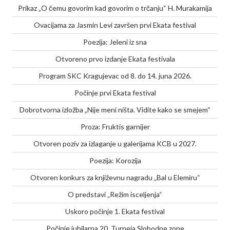
Prikaz „O čemu govorim kad govorim o trčanju“ H. Murakamija
Ovacijama za Jasmin Levi završen prvi Ekata festival
Poezija: Jeleni iz sna
Otvoreno prvo izdanje Ekata festivala
Program SKC Kragujevac od 8. do 14. juna 2026.
Počinje prvi Ekata festival
Dobrotvorna izložba „Nije meni ništa. Vidite kako se smejem“
Proza: Fruktis garnijer
Otvoren poziv za izlaganje u galerijama KCB u 2027.
Poezija: Korozija
Otvoren konkurs za književnu nagradu „Bal u Elemiru“
O predstavi „Režim isceljenja“
Uskoro počinje 1. Ekata festival
Počinje jubilarna 20. Turneja Slobodne zone