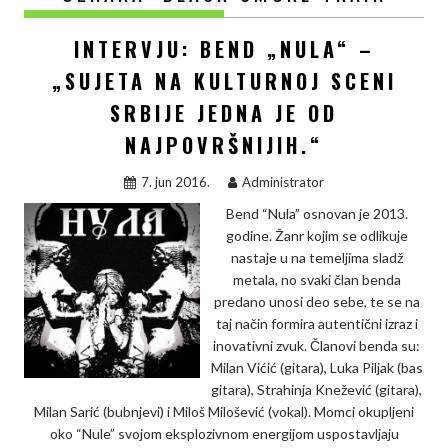
INTERVJU: BEND „NULA“ –
„SUJETA NA KULTURNOJ SCENI
SRBIJE JEDNA JE OD
NAJPOVRŠNIJIH.“
7. jun 2016.
Administrator
Bend “Nula” osnovan je 2013.
godine. Žanr kojim se odlikuje
nastaje u na temeljima sladž
metala, no svaki član benda
predano unosi deo sebe, te se na
taj način formira autentični izraz i
inovativni zvuk. Članovi benda su:
Milan Vićić (gitara), Luka Piljak (bas
gitara), Strahinja Knežević (gitara),
Milan Sarić (bubnjevi) i Miloš Milošević (vokal). Momci okupljeni
oko “Nule” svojom eksplozivnom energijom uspostavljaju