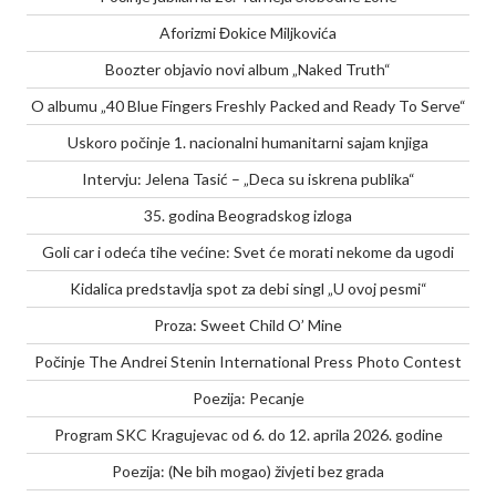
Aforizmi Đokice Miljkovića
Boozter objavio novi album „Naked Truth“
O albumu „40 Blue Fingers Freshly Packed and Ready To Serve“
Uskoro počinje 1. nacionalni humanitarni sajam knjiga
Intervju: Jelena Tasić – „Deca su iskrena publika“
35. godina Beogradskog izloga
Goli car i odeća tihe većine: Svet će morati nekome da ugodi
Kidalica predstavlja spot za debi singl „U ovoj pesmi“
Proza: Sweet Child O’ Mine
Počinje The Andrei Stenin International Press Photo Contest
Poezija: Pecanje
Program SKC Kragujevac od 6. do 12. aprila 2026. godine
Poezija: (Ne bih mogao) živjeti bez grada