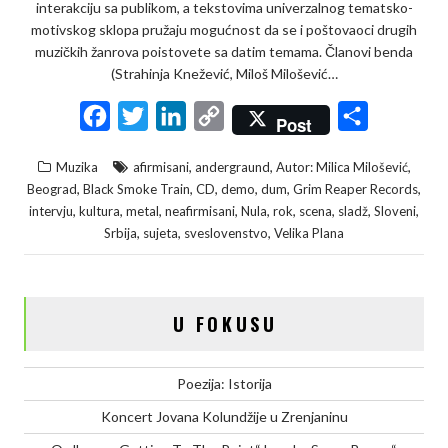
interakciju sa publikom, a tekstovima univerzalnog tematsko-
motivskog sklopa pružaju mogućnost da se i poštovaoci drugih
muzičkih žanrova poistovete sa datim temama. Članovi benda
(Strahinja Knežević, Miloš Milošević…
F
T
L
C
S
Post
a
w
i
o
h
,
,
,
Muzika
afirmisani
andergraund
Autor: Milica Milošević
c
i
n
p
a
,
,
,
,
,
,
Beograd
Black Smoke Train
CD
demo
dum
Grim Reaper Records
e
t
k
y
r
,
,
,
,
,
,
,
,
,
intervju
kultura
metal
neafirmisani
Nula
rok
scena
sladž
Sloveni
,
,
,
Srbija
sujeta
sveslovenstvo
Velika Plana
b
t
e
L
e
o
e
d
i
o
r
I
n
U FOKUSU
k
n
k
Poezija: Istorija
Koncert Jovana Kolundžije u Zrenjaninu