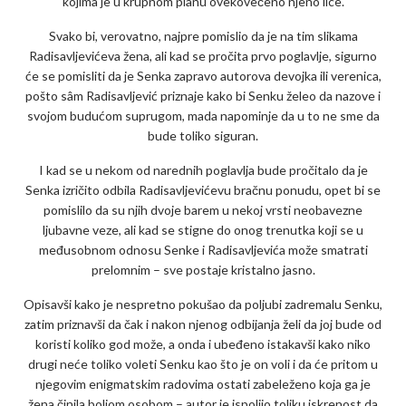
kojima je u krupnom planu ovekovečeno njeno lice.
Svako bi, verovatno, najpre pomislio da je na tim slikama
Radisavljevićeva žena, ali kad se pročita prvo poglavlje, sigurno
će se pomisliti da je Senka zapravo autorova devojka ili verenica,
pošto sâm Radisavljević priznaje kako bi Senku želeo da nazove i
svojom budućom suprugom, mada napominje da u to ne sme da
bude toliko siguran.
I kad se u nekom od narednih poglavlja bude pročitalo da je
Senka izričito odbila Radisavljevićevu bračnu ponudu, opet bi se
pomislilo da su njih dvoje barem u nekoj vrsti neobavezne
ljubavne veze, ali kad se stigne do onog trenutka koji se u
međusobnom odnosu Senke i Radisavljevića može smatrati
prelomnim – sve postaje kristalno jasno.
Opisavši kako je nespretno pokušao da poljubi zadremalu Senku,
zatim priznavši da čak i nakon njenog odbijanja želi da joj bude od
koristi koliko god može, a onda i ubeđeno istakavši kako niko
drugi neće toliko voleti Senku kao što je on voli i da će pritom u
njegovim enigmatskim radovima ostati zabeleženo koja ga je
žena činila boljom osobom – autor je ispoljio toliku iskrenost da