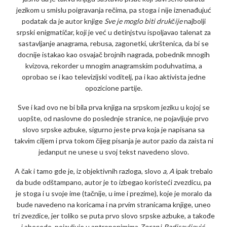
jezikom u smislu poigravanja rečima, pa stoga i nije iznenađujuć
podatak da je autor knjige
Sve je moglo biti drukčije
najbolji
srpski enigmatičar, koji je već u detinjstvu ispoljavao talenat za
sastavljanje anagrama, rebusa, zagonetki, ukrštenica, da bi se
docnije istakao kao osvajač brojnih nagrada, pobednik mnogih
kvizova, rekorder u mnogim anagramskim poduhvatima, a
oprobao se i kao televizijski voditelj, pa i kao aktivista jedne
opozicione partije.
Sve i kad ovo ne bi bila prva knjiga na srpskom jeziku u kojoj se
uopšte, od naslovne do poslednje stranice, ne pojavljuje prvo
slovo srpske azbuke, sigurno jeste prva koja je napisana sa
takvim ciljem i prva tokom čijeg pisanja je autor pazio da zaista ni
jedanput ne unese u svoj tekst navedeno slovo.
A čak i tamo gde je, iz objektivnih razloga, slovo
a, A
ipak trebalo
da bude odštampano, autor je to izbegao koristeći zvezdicu, pa
je stoga i u svoje ime (tačnije, u ime i prezime), koje je moralo da
bude navedeno na koricama i na prvim stranicama knjige, uneo
tri zvezdice, jer toliko se puta prvo slovo srpske azbuke, a takođe
i abecede, pojavljuje u antroponimima
Zoran
i
Radisavljević
.