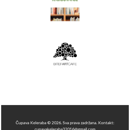
Čupava Keleraba © 2026. Sva prava zadržana. Kontakt:
cupavakeleraba32016@gmail.com