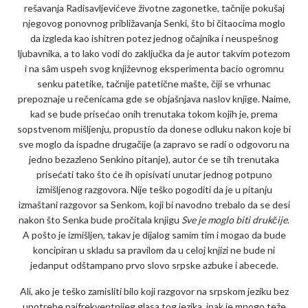
rešavanja Radisavljevićeve životne zagonetke, tačnije pokušaj
njegovog ponovnog približavanja Senki, što bi čitaocima moglo
da izgleda kao ishitren potez jednog očajnika i neuspešnog
ljubavnika, a to lako vodi do zaključka da je autor takvim potezom
i na sâm uspeh svog književnog eksperimenta bacio ogromnu
senku patetike, tačnije patetične mašte, čiji se vrhunac
prepoznaje u rečenicama gde se objašnjava naslov knjige. Naime,
kad se bude prisećao onih trenutaka tokom kojih je, prema
sopstvenom mišljenju, propustio da donese odluku nakon koje bi
sve moglo da ispadne drugačije (a zapravo se radi o odgovoru na
jedno bezazleno Senkino pitanje), autor će se tih trenutaka
prisećati tako što će ih opisivati unutar jednog potpuno
izmišljenog razgovora. Nije teško pogoditi da je u pitanju
izmaštani razgovor sa Senkom, koji bi navodno trebalo da se desi
nakon što Senka bude pročitala knjigu
Sve je moglo biti drukčije
.
A pošto je izmišljen, takav je dijalog samim tim i mogao da bude
koncipiran u skladu sa pravilom da u celoj knjizi ne bude ni
jedanput odštampano prvo slovo srpske azbuke i abecede.
Ali, ako je teško zamisliti bilo koji razgovor na srpskom jeziku bez
upotrebe najfrekventnijeg glasa tog jezika, ipak je mnogo teže