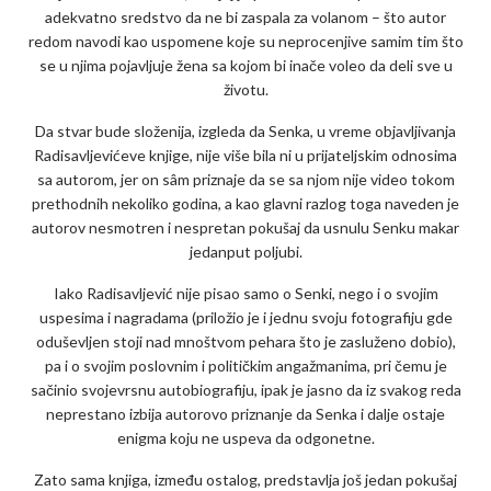
adekvatno sredstvo da ne bi zaspala za volanom – što autor
redom navodi kao uspomene koje su neprocenjive samim tim što
se u njima pojavljuje žena sa kojom bi inače voleo da deli sve u
životu.
Da stvar bude složenija, izgleda da Senka, u vreme objavljivanja
Radisavljevićeve knjige, nije više bila ni u prijateljskim odnosima
sa autorom, jer on sâm priznaje da se sa njom nije video tokom
prethodnih nekoliko godina, a kao glavni razlog toga naveden je
autorov nesmotren i nespretan pokušaj da usnulu Senku makar
jedanput poljubi.
Iako Radisavljević nije pisao samo o Senki, nego i o svojim
uspesima i nagradama (priložio je i jednu svoju fotografiju gde
oduševljen stoji nad mnoštvom pehara što je zasluženo dobio),
pa i o svojim poslovnim i političkim angažmanima, pri čemu je
sačinio svojevrsnu autobiografiju, ipak je jasno da iz svakog reda
neprestano izbija autorovo priznanje da Senka i dalje ostaje
enigma koju ne uspeva da odgonetne.
Zato sama knjiga, između ostalog, predstavlja još jedan pokušaj