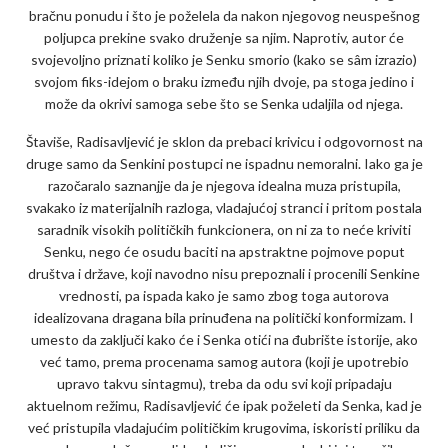
bračnu ponudu i što je poželela da nakon njegovog neuspešnog
poljupca prekine svako druženje sa njim. Naprotiv, autor će
svojevoljno priznati koliko je Senku smorio (kako se sâm izrazio)
svojom fiks-idejom o braku između njih dvoje, pa stoga jedino i
može da okrivi samoga sebe što se Senka udaljila od njega.
Štaviše, Radisavljević je sklon da prebaci krivicu i odgovornost na
druge samo da Senkini postupci ne ispadnu nemoralni. Iako ga je
razočaralo saznanjje da je njegova idealna muza pristupila,
svakako iz materijalnih razloga, vladajućoj stranci i pritom postala
saradnik visokih političkih funkcionera, on ni za to neće kriviti
Senku, nego će osudu baciti na apstraktne pojmove poput
društva i države, koji navodno nisu prepoznali i procenili Senkine
vrednosti, pa ispada kako je samo zbog toga autorova
idealizovana dragana bila prinuđena na politički konformizam. I
umesto da zaključi kako će i Senka otići na đubrište istorije, ako
već tamo, prema procenama samog autora (koji je upotrebio
upravo takvu sintagmu), treba da odu svi koji pripadaju
aktuelnom režimu, Radisavljević će ipak poželeti da Senka, kad je
već pristupila vladajućim političkim krugovima, iskoristi priliku da