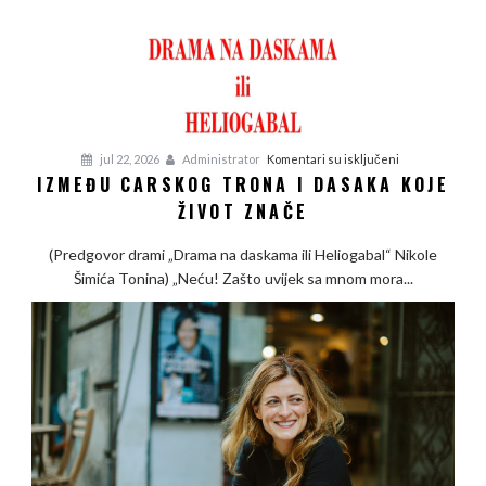
na
jul 22, 2026
Administrator
Komentari su isključeni
IZMEĐU CARSKOG TRONA I DASAKA KOJE
Između
ŽIVOT ZNAČE
carskog
trona
(Predgovor drami „Drama na daskama ili Heliogabal“ Nikole
i
Šimića Tonina) „Neću! Zašto uvijek sa mnom mora...
dasaka
koje
život
znače