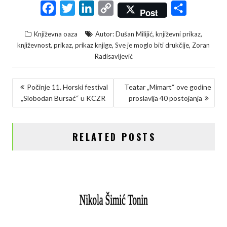
F
T
L
C
S
Post
a
w
i
o
h
,
,
Književna oaza
Autor: Dušan Milijić
književni prikaz
c
i
n
p
a
,
,
,
,
književnost
prikaz
prikaz knjige
Sve je moglo biti drukčije
Zoran
e
t
k
y
r
Radisavljević
b
t
e
L
e
KRETANJE
o
e
d
i
Počinje 11. Horski festival
Teatar „Mimart“ ove godine
„Slobodan Bursać“ u KCZR
proslavlja 40 postojanja
ČLANKA
o
r
I
n
k
n
k
RELATED POSTS