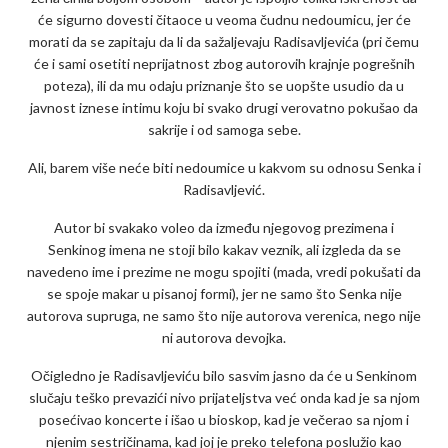
će sigurno dovesti čitaoce u veoma čudnu nedoumicu, jer će
morati da se zapitaju da li da sažaljevaju Radisavljevića (pri čemu
će i sami osetiti neprijatnost zbog autorovih krajnje pogrešnih
poteza), ili da mu odaju priznanje što se uopšte usudio da u
javnost iznese intimu koju bi svako drugi verovatno pokušao da
sakrije i od samoga sebe.
Ali, barem više neće biti nedoumice u kakvom su odnosu Senka i
Radisavljević.
Autor bi svakako voleo da između njegovog prezimena i
Senkinog imena ne stoji bilo kakav veznik, ali izgleda da se
navedeno ime i prezime ne mogu spojiti (mada, vredi pokušati da
se spoje makar u pisanoj formi), jer ne samo što Senka nije
autorova supruga, ne samo što nije autorova verenica, nego nije
ni autorova devojka.
Očigledno je Radisavljeviću bilo sasvim jasno da će u Senkinom
slučaju teško prevazići nivo prijateljstva već onda kad je sa njom
posećivao koncerte i išao u bioskop, kad je večerao sa njom i
njenim sestričinama, kad joj je preko telefona poslužio kao