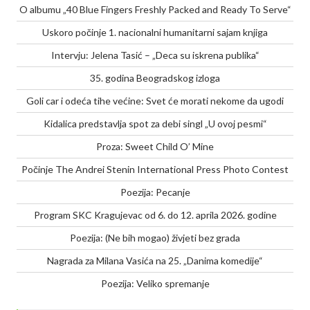
O albumu „40 Blue Fingers Freshly Packed and Ready To Serve“
Uskoro počinje 1. nacionalni humanitarni sajam knjiga
Intervju: Jelena Tasić – „Deca su iskrena publika“
35. godina Beogradskog izloga
Goli car i odeća tihe većine: Svet će morati nekome da ugodi
Kidalica predstavlja spot za debi singl „U ovoj pesmi“
Proza: Sweet Child O’ Mine
Počinje The Andrei Stenin International Press Photo Contest
Poezija: Pecanje
Program SKC Kragujevac od 6. do 12. aprila 2026. godine
Poezija: (Ne bih mogao) živjeti bez grada
Nagrada za Milana Vasića na 25. „Danima komedije“
Poezija: Veliko spremanje