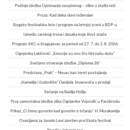
Počinje izložba Opisivanje neopisivog – slike u službi reči
Proza: Kad deka slavi rođendan
Bogato festivalsko leto i program na letnjoj sceni u BDP-u
Između carskog trona i dasaka koje život znače
Program SKC-a Kragujevac za period od 27. 7. do 2. 8. 2026.
Ognjenka Lakićević: „Emocije su ono što čini našu dušu“
Svečano otvaranje izložbe „Diploma 26“
Predstava „Prah“ – Novac kao teret postojanja
„Kamelija i čudovište“ Danijela Jovanovića u prodaji
Sećanje na Badija Holija
Prva samostalna izložba slika Ognjenke Vojvodić u Parobrodu
Prikaz „O čemu govorim kad govorim o trčanju“ H. Murakamija
Ovacijama za Jasmin Levi završen prvi Ekata festival
Poezija: Jeleni iz sna