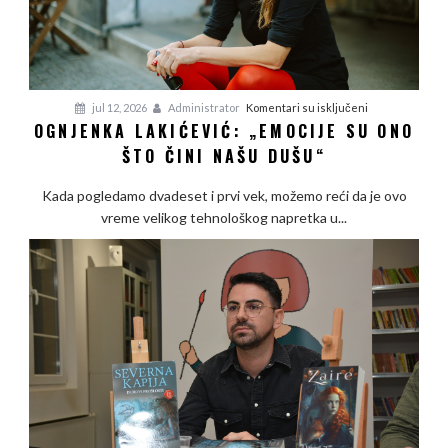
na
jul 12, 2026
Administrator
Komentari su isključeni
OGNJENKA LAKIĆEVIĆ: „EMOCIJE SU ONO
Ognjenka
ŠTO ČINI NAŠU DUŠU“
Lakićević:
„Emocije
Kada pogledamo dvadeset i prvi vek, možemo reći da je ovo
su
vreme velikog tehnološkog napretka u...
ono
što
čini
našu
dušu“