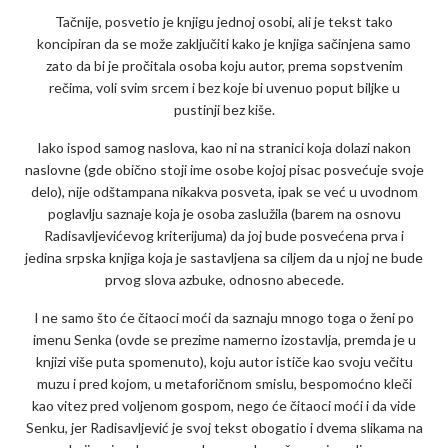
Tačnije, posvetio je knjigu jednoj osobi, ali je tekst tako
koncipiran da se može zaključiti kako je knjiga sačinjena samo
zato da bi je pročitala osoba koju autor, prema sopstvenim
rečima, voli svim srcem i bez koje bi uvenuo poput biljke u
pustinji bez kiše.
Iako ispod samog naslova, kao ni na stranici koja dolazi nakon
naslovne (gde obično stoji ime osobe kojoj pisac posvećuje svoje
delo), nije odštampana nikakva posveta, ipak se već u uvodnom
poglavlju saznaje koja je osoba zaslužila (barem na osnovu
Radisavljevićevog kriterijuma) da joj bude posvećena prva i
jedina srpska knjiga koja je sastavljena sa ciljem da u njoj ne bude
prvog slova azbuke, odnosno abecede.
I ne samo što će čitaoci moći da saznaju mnogo toga o ženi po
imenu Senka (ovde se prezime namerno izostavlja, premda je u
knjizi više puta spomenuto), koju autor ističe kao svoju večitu
muzu i pred kojom, u metaforičnom smislu, bespomoćno kleči
kao vitez pred voljenom gospom, nego će čitaoci moći i da vide
Senku, jer Radisavljević je svoj tekst obogatio i dvema slikama na