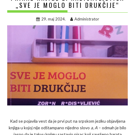
„SVE JE MOGLO BITI DRUKČIJE“
29. maj 2024.
Administrator
Kad se pojavila vest da je prvi put na srpskom jeziku objavljena
knjiga u kojoj nije odštampano nijedno slovo
a, A
– odmah je bilo
jasno da je takvu knjigu sastavio pisac koji savršeno barata