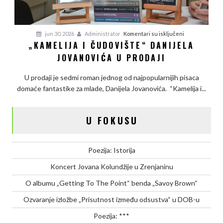
na
jun 30, 2026
Administrator
Komentari su isključeni
„KAMELIJA I ČUDOVIŠTE“ DANIJELA
„Kamelija
JOVANOVIĆA U PRODAJI
i
čudovište“
U prodaji je sedmi roman jednog od najpopularnijih pisaca
Danijela
domaće fantastike za mlade, Danijela Jovanovića. “Kamelija i...
Jovanovića
u
prodaji
U FOKUSU
Poezija: Istorija
Koncert Jovana Kolundžije u Zrenjaninu
O albumu „Getting To The Point“ benda „Savoy Brown“
Ozvaranje izložbe „Prisutnost između odsustva“ u DOB-u
Poezija: ***