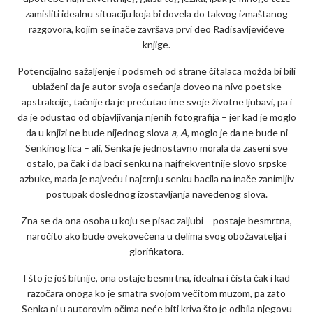
zamisliti idealnu situaciju koja bi dovela do takvog izmaštanog
razgovora, kojim se inače završava prvi deo Radisavljevićeve
knjige.
Potencijalno sažaljenje i podsmeh od strane čitalaca možda bi bili
ublaženi da je autor svoja osećanja doveo na nivo poetske
apstrakcije, tačnije da je prećutao ime svoje životne ljubavi, pa i
da je odustao od objavljivanja njenih fotografija – jer kad je moglo
da u knjizi ne bude nijednog slova
a, A
, moglo je da ne bude ni
Senkinog lica – ali, Senka je jednostavno morala da zaseni sve
ostalo, pa čak i da baci senku na najfrekventnije slovo srpske
azbuke, mada je najveću i najcrnju senku bacila na inače zanimljiv
postupak doslednog izostavljanja navedenog slova.
Zna se da ona osoba u koju se pisac zaljubi – postaje besmrtna,
naročito ako bude ovekovečena u delima svog obožavatelja i
glorifikatora.
I što je još bitnije, ona ostaje besmrtna, idealna i čista čak i kad
razočara onoga ko je smatra svojom večitom muzom, pa zato
Senka ni u autorovim očima neće biti kriva što je odbila njegovu