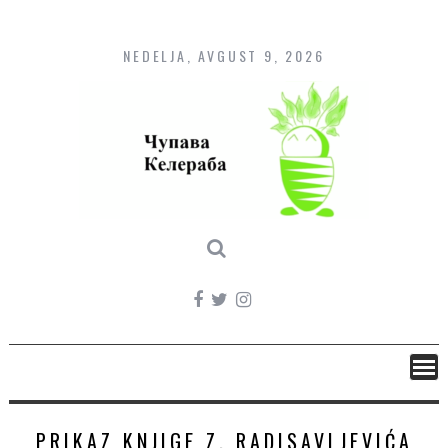
Skip
to
content
NEDELJA, AVGUST 9, 2026
PRIKAZ KNJIGE Z. RADISAVLJEVIĆA