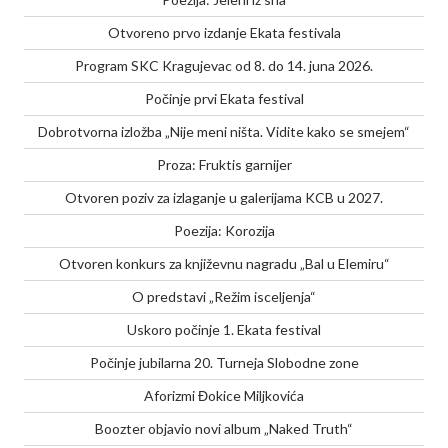
Otvoreno prvo izdanje Ekata festivala
Program SKC Kragujevac od 8. do 14. juna 2026.
Počinje prvi Ekata festival
Dobrotvorna izložba „Nije meni ništa. Vidite kako se smejem“
Proza: Fruktis garnijer
Otvoren poziv za izlaganje u galerijama KCB u 2027.
Poezija: Korozija
Otvoren konkurs za književnu nagradu „Bal u Elemiru“
O predstavi „Režim isceljenja“
Uskoro počinje 1. Ekata festival
Počinje jubilarna 20. Turneja Slobodne zone
Aforizmi Đokice Miljkovića
Boozter objavio novi album „Naked Truth“