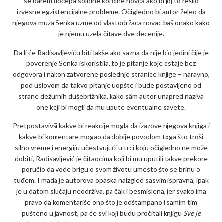
se barem dočepa solidne količine novca ako bi joj to rešilo
izvesne egzistencijalne probleme. Očigledno bi autor želeo da
njegova muza Senka uzme od vlastodržaca novac baš onako kako
je njemu uzela čitave dve decenije.
Da li će Radisavljeviću biti lakše ako sazna da nije bio jedini čije je
poverenje Senka iskoristila, to je pitanje koje ostaje bez
odgovora i nakon zatvorene poslednje stranice knjige – naravno,
pod uslovom da takvo pitanje uopšte i bude postavljeno od
strane dežurnih dušebrižnika, kako sâm autor unapred naziva
one koji bi mogli da mu upute eventualne savete.
Pretpostavivši kakve bi reakcije mogla da izazove njegova knjiga i
kakve bi komentare mogao da dobije povodom toga što troši
silno vreme i energiju učestvujući u trci koju očigledno ne može
dobiti, Radisavljević je čitaocima koji bi mu uputili takve prekore
poručio da vode brigu o svom životu umesto što se brinu o
tuđem. I mada je autorova opaska naizgled sasvim ispravna, ipak
je u datom slučaju neodrživa, pa čak i besmislena, jer svako ima
pravo da komentariše ono što je odštampano i samim tim
pušteno u javnost, pa će svi koji budu pročitali knjigu
Sve je