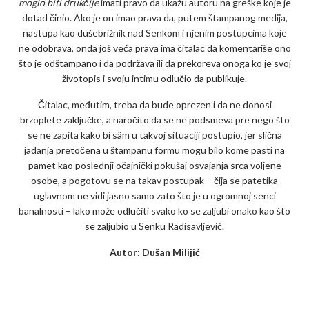
moglo biti drukčije
imati pravo da ukažu autoru na greške koje je
dotad činio. Ako je on imao prava da, putem štampanog medija,
nastupa kao dušebrižnik nad Senkom i njenim postupcima koje
ne odobrava, onda još veća prava ima čitalac da komentariše ono
što je odštampano i da podržava ili da prekoreva onoga ko je svoj
životopis i svoju intimu odlučio da publikuje.
Čitalac, međutim, treba da bude oprezen i da ne donosi
brzoplete zaključke, a naročito da se ne podsmeva pre nego što
se ne zapita kako bi sâm u takvoj situaciji postupio, jer slična
jadanja pretočena u štampanu formu mogu bilo kome pasti na
pamet kao poslednji očajnički pokušaj osvajanja srca voljene
osobe, a pogotovu se na takav postupak – čija se patetika
uglavnom ne vidi jasno samo zato što je u ogromnoj senci
banalnosti – lako može odlučiti svako ko se zaljubi onako kao što
se zaljubio u Senku Radisavljević.
Autor: Dušan Milijić