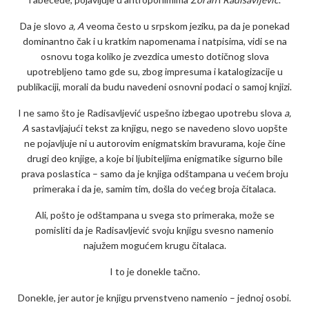
Da je slovo
a, A
veoma često u srpskom jeziku, pa da je ponekad
dominantno čak i u kratkim napomenama i natpisima, vidi se na
osnovu toga koliko je zvezdica umesto dotičnog slova
upotrebljeno tamo gde su, zbog impresuma i katalogizacije u
publikaciji, morali da budu navedeni osnovni podaci o samoj knjizi.
I ne samo što je Radisavljević uspešno izbegao upotrebu slova
a,
A
sastavljajući tekst za knjigu, nego se navedeno slovo uopšte
ne pojavljuje ni u autorovim enigmatskim bravurama, koje čine
drugi deo knjige, a koje bi ljubiteljima enigmatike sigurno bile
prava poslastica – samo da je knjiga odštampana u većem broju
primeraka i da je, samim tim, došla do većeg broja čitalaca.
Ali, pošto je odštampana u svega sto primeraka, može se
pomisliti da je Radisavljević svoju knjigu svesno namenio
najužem mogućem krugu čitalaca.
I to je donekle tačno.
Donekle, jer autor je knjigu prvenstveno namenio – jednoj osobi.