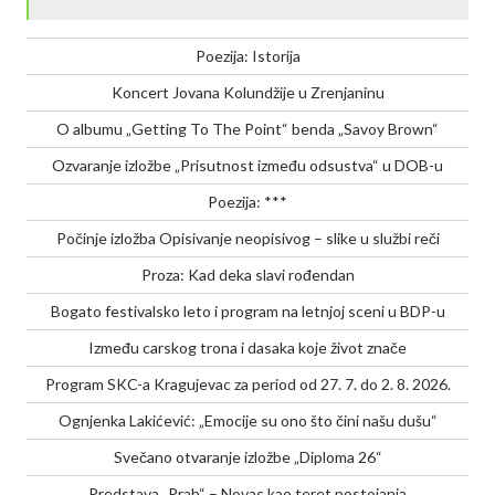
Poezija: Istorija
Koncert Jovana Kolundžije u Zrenjaninu
O albumu „Getting To The Point“ benda „Savoy Brown“
Ozvaranje izložbe „Prisutnost između odsustva“ u DOB-u
Poezija: ***
Počinje izložba Opisivanje neopisivog – slike u službi reči
Proza: Kad deka slavi rođendan
Bogato festivalsko leto i program na letnjoj sceni u BDP-u
Između carskog trona i dasaka koje život znače
Program SKC-a Kragujevac za period od 27. 7. do 2. 8. 2026.
Ognjenka Lakićević: „Emocije su ono što čini našu dušu“
Svečano otvaranje izložbe „Diploma 26“
Predstava „Prah“ – Novac kao teret postojanja