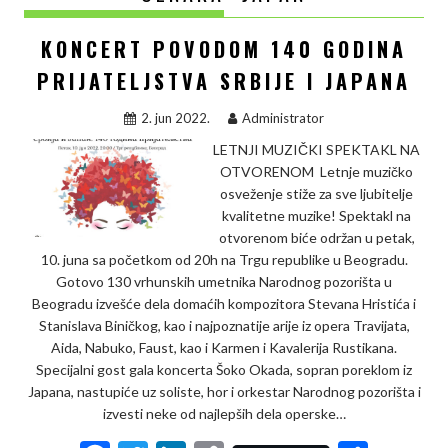
KONCERT POVODOM 140 GODINA
PRIJATELJSTVA SRBIJE I JAPANA
2. jun 2022.
Administrator
LETNJI MUZIČKI SPEKTAKL NA
OTVORENOM Letnje muzičko
osveženje stiže za sve ljubitelje
kvalitetne muzike! Spektakl na
otvorenom biće održan u petak,
10. juna sa početkom od 20h na Trgu republike u Beogradu.
Gotovo 130 vrhunskih umetnika Narodnog pozorišta u
Beogradu izvešće dela domaćih kompozitora Stevana Hristića i
Stanislava Biničkog, kao i najpoznatije arije iz opera Travijata,
Aida, Nabuko, Faust, kao i Karmen i Kavalerija Rustikana.
Specijalni gost gala koncerta Šoko Okada, sopran poreklom iz
Japana, nastupiće uz soliste, hor i orkestar Narodnog pozorišta i
izvesti neke od najlepših dela operske…