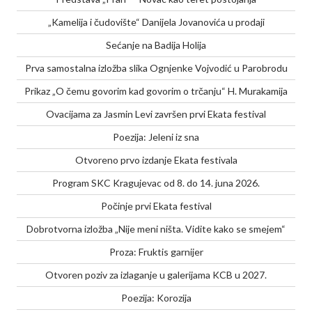
„Kamelija i čudovište“ Danijela Jovanovića u prodaji
Sećanje na Badija Holija
Prva samostalna izložba slika Ognjenke Vojvodić u Parobrodu
Prikaz „O čemu govorim kad govorim o trčanju“ H. Murakamija
Ovacijama za Jasmin Levi završen prvi Ekata festival
Poezija: Jeleni iz sna
Otvoreno prvo izdanje Ekata festivala
Program SKC Kragujevac od 8. do 14. juna 2026.
Počinje prvi Ekata festival
Dobrotvorna izložba „Nije meni ništa. Vidite kako se smejem“
Proza: Fruktis garnijer
Otvoren poziv za izlaganje u galerijama KCB u 2027.
Poezija: Korozija