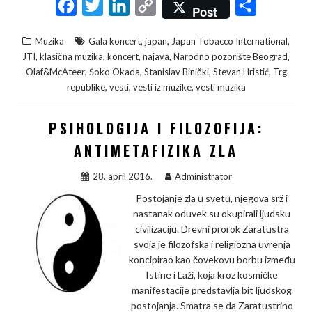
F
T
L
C
S
Post
a
w
i
o
h
,
,
,
Muzika
Gala koncert
japan
Japan Tobacco International
c
i
n
p
a
,
,
,
,
,
JTI
klasična muzika
koncert
najava
Narodno pozorište Beograd
e
t
k
y
r
,
,
,
,
Olaf&McAteer
Šoko Okada
Stanislav Binički
Stevan Hristić
Trg
,
,
,
republike
vesti
vesti iz muzike
vesti muzika
b
t
e
L
e
o
e
d
i
PSIHOLOGIJA I FILOZOFIJA:
o
r
I
n
ANTIMETAFIZIKA ZLA
k
n
k
28. april 2016.
Administrator
Postojanje zla u svetu, njegova srž i
nastanak oduvek su okupirali ljudsku
civilizaciju. Drevni prorok Zaratustra
svoja je filozofska i religiozna uvrenja
koncipirao kao čovekovu borbu između
Istine i Laži, koja kroz kosmičke
manifestacije predstavlja bit ljudskog
postojanja. Smatra se da Zaratustrino