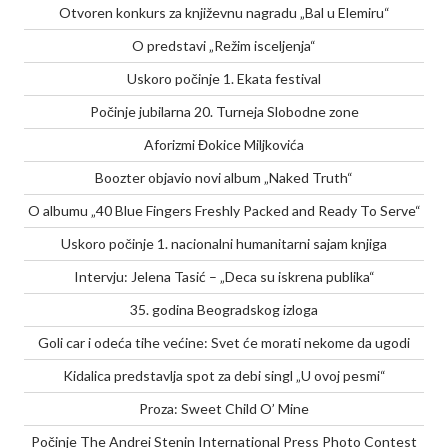
Otvoren konkurs za književnu nagradu „Bal u Elemiru“
O predstavi „Režim isceljenja“
Uskoro počinje 1. Ekata festival
Počinje jubilarna 20. Turneja Slobodne zone
Aforizmi Đokice Miljkovića
Boozter objavio novi album „Naked Truth“
O albumu „40 Blue Fingers Freshly Packed and Ready To Serve“
Uskoro počinje 1. nacionalni humanitarni sajam knjiga
Intervju: Jelena Tasić – „Deca su iskrena publika“
35. godina Beogradskog izloga
Goli car i odeća tihe većine: Svet će morati nekome da ugodi
Kidalica predstavlja spot za debi singl „U ovoj pesmi“
Proza: Sweet Child O’ Mine
Počinje The Andrei Stenin International Press Photo Contest