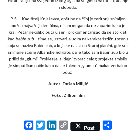
ekranizaciju, pa svejedno iz kog ugla da se gleda na rat, stradanje
i slobodu.
P. S. – Kao žitelj Knjaževca, opštine na čijoj je teritoriji snimljen
možda najvažniji deo filma, nisam mogao da ne zapazim kako je
kralj Petar nekoliko puta u seriji prokomentarisao da se sto klati
kao
babin zub
– time se, ustvari, aludira na karakterističnu stenu
koja se naziva Babin zub, a koja se nalazi na Staroj planini, gde su i
snimane scene Albanske golgote, pa je tako sâm Babin zub bio u
prilici da „glumi“ Prokletije, a idejni tvorac celog projekta smislio
je simpatičan način kako da se takvom „glumcu“ makar verbalno
oduži.
Autor: Dušan Milijić
Foto: Zillion film
F
T
L
C
S
Post
a
w
i
o
h