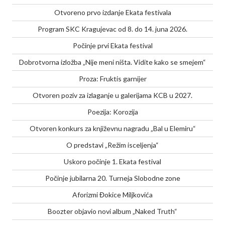
Otvoreno prvo izdanje Ekata festivala
Program SKC Kragujevac od 8. do 14. juna 2026.
Počinje prvi Ekata festival
Dobrotvorna izložba „Nije meni ništa. Vidite kako se smejem“
Proza: Fruktis garnijer
Otvoren poziv za izlaganje u galerijama KCB u 2027.
Poezija: Korozija
Otvoren konkurs za književnu nagradu „Bal u Elemiru“
O predstavi „Režim isceljenja“
Uskoro počinje 1. Ekata festival
Počinje jubilarna 20. Turneja Slobodne zone
Aforizmi Đokice Miljkovića
Boozter objavio novi album „Naked Truth“