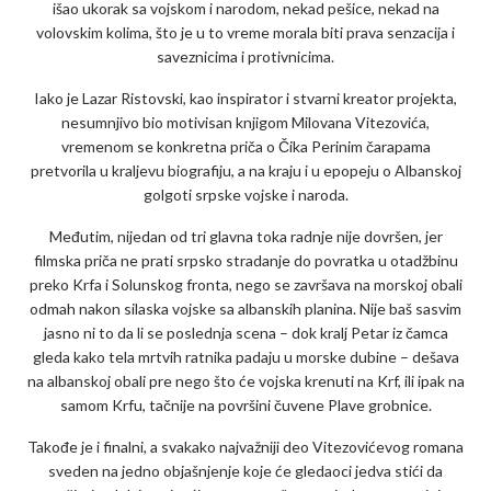
išao ukorak sa vojskom i narodom, nekad pešice, nekad na
volovskim kolima, što je u to vreme morala biti prava senzacija i
saveznicima i protivnicima.
Iako je Lazar Ristovski, kao inspirator i stvarni kreator projekta,
nesumnjivo bio motivisan knjigom Milovana Vitezovića,
vremenom se konkretna priča o Čika Perinim čarapama
pretvorila u kraljevu biografiju, a na kraju i u epopeju o Albanskoj
golgoti srpske vojske i naroda.
Međutim, nijedan od tri glavna toka radnje nije dovršen, jer
filmska priča ne prati srpsko stradanje do povratka u otadžbinu
preko Krfa i Solunskog fronta, nego se završava na morskoj obali
odmah nakon silaska vojske sa albanskih planina. Nije baš sasvim
jasno ni to da li se poslednja scena – dok kralj Petar iz čamca
gleda kako tela mrtvih ratnika padaju u morske dubine – dešava
na albanskoj obali pre nego što će vojska krenuti na Krf, ili ipak na
samom Krfu, tačnije na površini čuvene Plave grobnice.
Takođe je i finalni, a svakako najvažniji deo Vitezovićevog romana
sveden na jedno objašnjenje koje će gledaoci jedva stići da