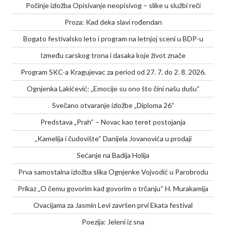
Počinje izložba Opisivanje neopisivog – slike u službi reči
Proza: Kad deka slavi rođendan
Bogato festivalsko leto i program na letnjoj sceni u BDP-u
Između carskog trona i dasaka koje život znače
Program SKC-a Kragujevac za period od 27. 7. do 2. 8. 2026.
Ognjenka Lakićević: „Emocije su ono što čini našu dušu“
Svečano otvaranje izložbe „Diploma 26“
Predstava „Prah“ – Novac kao teret postojanja
„Kamelija i čudovište“ Danijela Jovanovića u prodaji
Sećanje na Badija Holija
Prva samostalna izložba slika Ognjenke Vojvodić u Parobrodu
Prikaz „O čemu govorim kad govorim o trčanju“ H. Murakamija
Ovacijama za Jasmin Levi završen prvi Ekata festival
Poezija: Jeleni iz sna