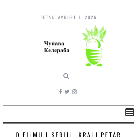
Skip
to
content
PETAK, AVGUST 7, 2026
O FILMU I SERIJI „KRALJ PETAR