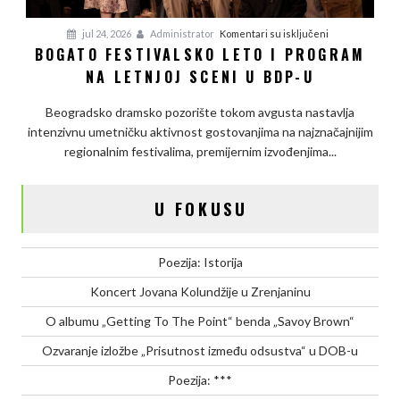
na
jul 24, 2026
Administrator
Komentari su isključeni
BOGATO FESTIVALSKO LETO I PROGRAM
Bogato
NA LETNJOJ SCENI U BDP-U
festivalsko
leto
Beogradsko dramsko pozorište tokom avgusta nastavlja
i
intenzivnu umetničku aktivnost gostovanjima na najznačajnijim
program
regionalnim festivalima, premijernim izvođenjima...
na
letnjoj
sceni
U FOKUSU
u
BDP-
u
Poezija: Istorija
Koncert Jovana Kolundžije u Zrenjaninu
O albumu „Getting To The Point“ benda „Savoy Brown“
Ozvaranje izložbe „Prisutnost između odsustva“ u DOB-u
Poezija: ***