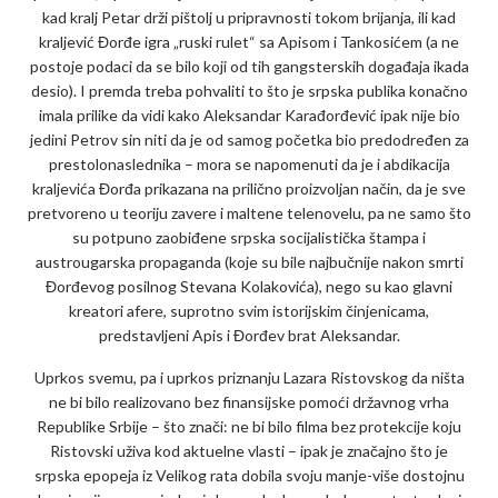
kad kralj Petar drži pištolj u pripravnosti tokom brijanja, ili kad
kraljević Đorđe igra „ruski rulet“ sa Apisom i Tankosićem (a ne
postoje podaci da se bilo koji od tih gangsterskih događaja ikada
desio). I premda treba pohvaliti to što je srpska publika konačno
imala prilike da vidi kako Aleksandar Karađorđević ipak nije bio
jedini Petrov sin niti da je od samog početka bio predodređen za
prestolonaslednika – mora se napomenuti da je i abdikacija
kraljevića Đorđa prikazana na prilično proizvoljan način, da je sve
pretvoreno u teoriju zavere i maltene telenovelu, pa ne samo što
su potpuno zaobiđene srpska socijalistička štampa i
austrougarska propaganda (koje su bile najbučnije nakon smrti
Đorđevog posilnog Stevana Kolakovića), nego su kao glavni
kreatori afere, suprotno svim istorijskim činjenicama,
predstavljeni Apis i Đorđev brat Aleksandar.
Uprkos svemu, pa i uprkos priznanju Lazara Ristovskog da ništa
ne bi bilo realizovano bez finansijske pomoći državnog vrha
Republike Srbije – što znači: ne bi bilo filma bez protekcije koju
Ristovski uživa kod aktuelne vlasti – ipak je značajno što je
srpska epopeja iz Velikog rata dobila svoju manje-više dostojnu