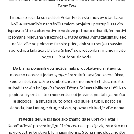
Petar Prvi
.
I mora se reći da su reditelj Petar Ristovski i njegov otac Lazar,
koji je ustvari bio najvažniji u celom projektu, postupili sasvim
ispravno što su alternativne naslove potpuno odbacili, jer motivi
iz romana Milovana Vitezovića
Čarape kralja Petra
zauzimaju tek
nešto više od polovine filmske priče, dok su u serijalu sasvim
sporedni, a krilatica „U slavu Srbije“ se pretvorila ni manje ni više
nego u – ispušenu slobodu!
Da bismo pojasnili ovu možda malo provokativnu sintagmu,
moramo napraviti jedan
spojler
i razotkriti završne scene filma,
koje su itekako važne i simbolične, jer ne može biti slučajno što
su baš listovi iz knjige
O slobodi
Džona Stjuarta Mila poslužili kao
papir za cigarete, i to u momentu kad je svima postalo jasno šta
je sloboda – a shvatili su to onda kad su je izgubili, pošto se
sloboda, kao i mnoge druge stvari, spozna tek kad je više nema.
Tragedija deluje još jače ako znamo da je upravo Petar I
Karađorđević preveo knjigu
O slobodi
na srpski jezik, zato što mu
je verovatno to štivo bilo i najomiljenije. Stoga i nije slučajno što