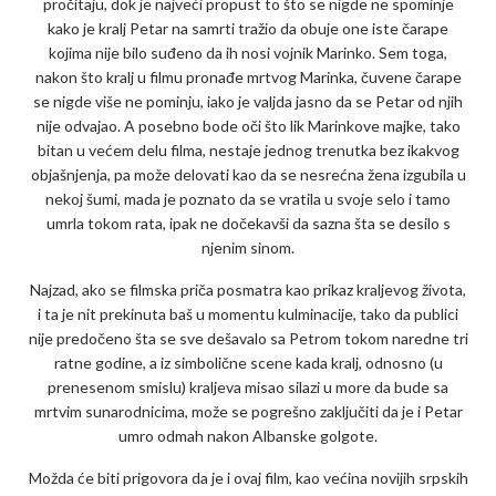
pročitaju, dok je najveći propust to što se nigde ne spominje
kako je kralj Petar na samrti tražio da obuje one iste čarape
kojima nije bilo suđeno da ih nosi vojnik Marinko. Sem toga,
nakon što kralj u filmu pronađe mrtvog Marinka, čuvene čarape
se nigde više ne pominju, iako je valjda jasno da se Petar od njih
nije odvajao. A posebno bode oči što lik Marinkove majke, tako
bitan u većem delu filma, nestaje jednog trenutka bez ikakvog
objašnjenja, pa može delovati kao da se nesrećna žena izgubila u
nekoj šumi, mada je poznato da se vratila u svoje selo i tamo
umrla tokom rata, ipak ne dočekavši da sazna šta se desilo s
njenim sinom.
Najzad, ako se filmska priča posmatra kao prikaz kraljevog života,
i ta je nit prekinuta baš u momentu kulminacije, tako da publici
nije predočeno šta se sve dešavalo sa Petrom tokom naredne tri
ratne godine, a iz simbolične scene kada kralj, odnosno (u
prenesenom smislu) kraljeva misao silazi u more da bude sa
mrtvim sunarodnicima, može se pogrešno zaključiti da je i Petar
umro odmah nakon Albanske golgote.
Možda će biti prigovora da je i ovaj film, kao većina novijih srpskih