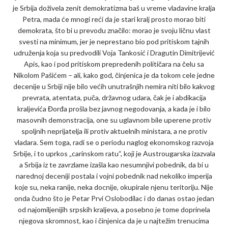
je Srbija doživela zenit demokratizma baš u vreme vladavine kralja
Petra, mada će mnogi reći da je stari kralj prosto morao biti
demokrata, što bi u prevodu značilo: morao je svoju ličnu vlast
svesti na minimum, jer je neprestano bio pod pritiskom tajnih
udruženja koja su predvodili Voja Tankosić i Dragutin Dimitrijević
Apis, kao i pod pritiskom prepredenih političara na čelu sa
Nikolom Pašićem – ali, kako god, činjenica je da tokom cele jedne
decenije u Srbiji nije bilo većih unutrašnjih nemira niti bilo kakvog
prevrata, atentata, puča, državnog udara, čak je i abdikacija
kraljevića Đorđa prošla bez javnog negodovanja, a kada je i bilo
masovnih demonstracija, one su uglavnom bile uperene protiv
spoljnih neprijatelja ili protiv aktuelnih ministara, a ne protiv
vladara. Sem toga, radi se o periodu naglog ekonomskog razvoja
Srbije, i to uprkos „carinskom ratu“, koji je Austrougarska izazvala
a Srbija iz te zavrzlame izašla kao nesumnjivi pobednik, da bi u
narednoj deceniji postala i vojni pobednik nad nekoliko imperija
koje su, neka ranije, neka docnije, okupirale njenu teritoriju. Nije
onda čudno što je Petar Prvi Oslobodilac i do danas ostao jedan
od najomiljenijih srpskih kraljeva, a posebno je tome doprinela
njegova skromnost, kao i činjenica da je u najtežim trenucima