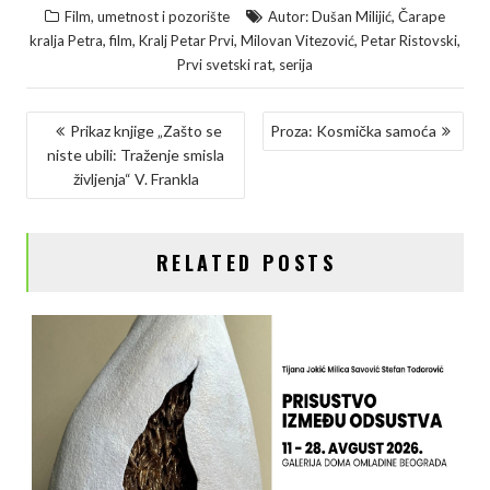
,
Film, umetnost i pozorište
Autor: Dušan Milijić
Čarape
c
i
n
p
a
,
,
,
,
,
kralja Petra
film
Kralj Petar Prvi
Milovan Vitezović
Petar Ristovski
e
t
k
y
r
,
Prvi svetski rat
serija
b
t
e
L
e
KRETANJE
o
e
d
i
Prikaz knjige „Zašto se
Proza: Kosmička samoća
niste ubili: Traženje smisla
ČLANKA
o
r
I
n
življenja“ V. Frankla
k
n
k
RELATED POSTS