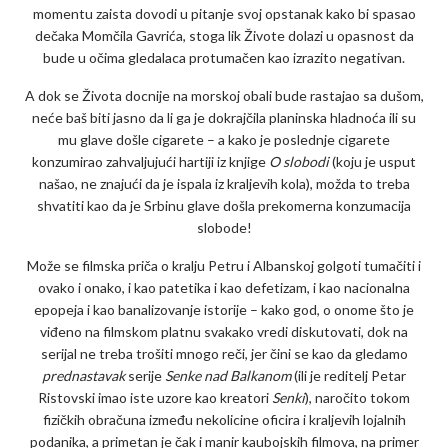
momentu zaista dovodi u pitanje svoj opstanak kako bi spasao
dečaka Momčila Gavrića, stoga lik Živote dolazi u opasnost da
bude u očima gledalaca protumačen kao izrazito negativan.
A dok se Života docnije na morskoj obali bude rastajao sa dušom,
neće baš biti jasno da li ga je dokrajčila planinska hladnoća ili su
mu glave došle cigarete – a kako je poslednje cigarete
konzumirao zahvaljujući hartiji iz knjige
O slobodi
(koju je usput
našao, ne znajući da je ispala iz kraljevih kola), možda to treba
shvatiti kao da je Srbinu glave došla prekomerna konzumacija
slobode!
Može se filmska priča o kralju Petru i Albanskoj golgoti tumačiti i
ovako i onako, i kao patetika i kao defetizam, i kao nacionalna
epopeja i kao banalizovanje istorije – kako god, o onome što je
viđeno na filmskom platnu svakako vredi diskutovati, dok na
serijal ne treba trošiti mnogo reči, jer čini se kao da gledamo
prednastavak
serije
Senke nad Balkanom
(ili je reditelj Petar
Ristovski imao iste uzore kao kreatori
Senki
), naročito tokom
fizičkih obračuna između nekolicine oficira i kraljevih lojalnih
podanika, a primetan je čak i manir kaubojskih filmova, na primer