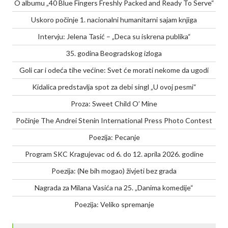
O albumu „40 Blue Fingers Freshly Packed and Ready To Serve“
Uskoro počinje 1. nacionalni humanitarni sajam knjiga
Intervju: Jelena Tasić – „Deca su iskrena publika“
35. godina Beogradskog izloga
Goli car i odeća tihe većine: Svet će morati nekome da ugodi
Kidalica predstavlja spot za debi singl „U ovoj pesmi“
Proza: Sweet Child O’ Mine
Počinje The Andrei Stenin International Press Photo Contest
Poezija: Pecanje
Program SKC Kragujevac od 6. do 12. aprila 2026. godine
Poezija: (Ne bih mogao) živjeti bez grada
Nagrada za Milana Vasića na 25. „Danima komedije“
Poezija: Veliko spremanje