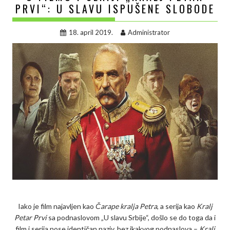
PRVI“: U SLAVU ISPUŠENE SLOBODE
18. april 2019.
Administrator
Iako je film najavljen kao
Čarape kralja Petra
, a serija kao
Kralj
Petar Prvi
sa podnaslovom „U slavu Srbije“, došlo se do toga da i
film i serija nose identičan naziv, bez ikakvog podnaslova –
Kralj