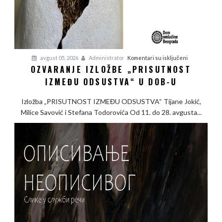
na
avgust 05, 2026
Administrator
Komentari su isključeni
OZVARANJE IZLOŽBE „PRISUTNOST
Ozvaranje
IZMEĐU ODSUSTVA“ U DOB-U
izložbe
„Prisutnost
Izložba „PRISUTNOST IZMEĐU ODSUSTVA“ Tijane Jokić,
između
Milice Savović i Stefana Todorovića Od 11. do 28. avgusta...
odsustva“
u
DOB-
u