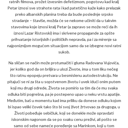
ratnih filmova, prožet izvesnim defetizmom, pogotovu kad kralj
Petar iznosi sve strahote rata i kad patetično kaže kako prelazak
preko albanskih planina treba da bude poslednje srpsko
stradanje – štaviše, možda će se nekome učiniti da u takvim
stavovima koje iznosi kralj Petar (a zapravo se može reći da ih
iznosi Lazar Ristovski) ima i skrivene propagande za opšte
prihvatanje istorijskih i političkih nepravda, pa i za mirenje sa
najponiznijom mogućom situacijom samo da se izbegne novi ratni
sukob.
Na sličan se način može protumačiti i gluma Radovana Vujovića,
jer koliko god da on briljira u ulozi Živote, ima u tom liku nečeg
što ratnu epopeju pretvara u besmislenu autodestrukciju. Ne
pitajući se ni za šta u sopstvenom životu i uvek idući onim putem
koji mu drugi odrede, Života se pomirio sa tim da će mu svaka
odluka biti pogrešna, pa je postepeno upao u neku vrstu apatije.
Međutim, baš u momentu kad ima priliku da donese odluku kojom
bi ispao veliki čovek tako što bi svoj život žrtvovao za drugoga, u
Životi pobeđuje sebičluk, koji se donekle može opravdati
iskonskim nagonom da se po svaku cenu preživi, ali pošto se
samo od sebe nameće poređenje sa Marinkom, koji u tom