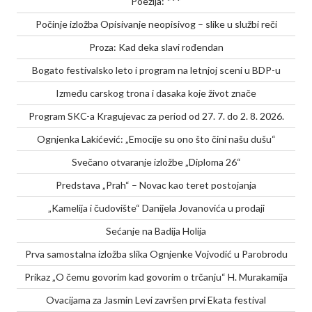
Poezija: ***
Počinje izložba Opisivanje neopisivog – slike u službi reči
Proza: Kad deka slavi rođendan
Bogato festivalsko leto i program na letnjoj sceni u BDP-u
Između carskog trona i dasaka koje život znače
Program SKC-a Kragujevac za period od 27. 7. do 2. 8. 2026.
Ognjenka Lakićević: „Emocije su ono što čini našu dušu“
Svečano otvaranje izložbe „Diploma 26“
Predstava „Prah“ – Novac kao teret postojanja
„Kamelija i čudovište“ Danijela Jovanovića u prodaji
Sećanje na Badija Holija
Prva samostalna izložba slika Ognjenke Vojvodić u Parobrodu
Prikaz „O čemu govorim kad govorim o trčanju“ H. Murakamija
Ovacijama za Jasmin Levi završen prvi Ekata festival