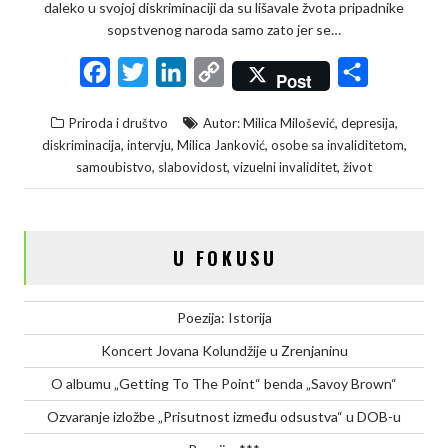
daleko u svojoj diskriminaciji da su lišavale žvota pripadnike
sopstvenog naroda samo zato jer se…
F
T
L
C
S
Post
a
w
i
o
h
,
,
Priroda i društvo
Autor: Milica Milošević
depresija
c
i
n
p
a
,
,
,
,
diskriminacija
intervju
Milica Janković
osobe sa invaliditetom
e
t
k
y
r
,
,
,
samoubistvo
slabovidost
vizuelni invaliditet
život
b
t
e
L
e
o
e
d
i
o
r
I
n
U FOKUSU
k
n
k
Poezija: Istorija
Koncert Jovana Kolundžije u Zrenjaninu
O albumu „Getting To The Point“ benda „Savoy Brown“
Ozvaranje izložbe „Prisutnost između odsustva“ u DOB-u