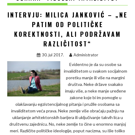
INTERVJU: MILICA JANKOVIĆ – „NE
PATIM OD POLITIČKE
KOREKTNOSTI, ALI PODRŽAVAM
RAZLIČITOST“
30. jul 2017.
Administrator
Evidentno je da su osobe sa
invaliditetom u svakom socijalnom
poretku manje ili više na margini
društva. Neke države svakako
imaju više, a neke manje uređene
zakone koje bi im pomogle u
olakšavanju egzistencijalnog pitanja i pružile osobama sa
invaliditetom veća prava. Neke zemlje više obraćaju pažnju na
uklanjanje arhitektonskih barijera ili uključivanje takvih lica u
društvenu zajednicu. No, neke zemlje to čine u enormno manjoj
meri. Različite političke ideologije, poput nacizma, su išle toliko