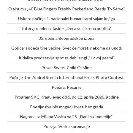
O albumu „40 Blue Fingers Freshly Packed and Ready To Serve“
Uskoro počinje 1. nacionalni humanitarni sajam knjiga
Intervju: Jelena Tasić – „Deca su iskrena publika“
35. godina Beogradskog izloga
Goli car i odeća tihe većine: Svet će morati nekome da ugodi
Kidalica predstavlja spot za debi singl „U ovoj pesmi“
Proza: Sweet Child O’ Mine
Počinje The Andrei Stenin International Press Photo Contest
Poezija: Pecanje
Program SKC Kragujevac od 6. do 12. aprila 2026. godine
Poezija: (Ne bih mogao) živjeti bez grada
Nagrada za Milana Vasića na 25. „Danima komedije“
Poezija: Veliko spremanje