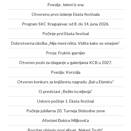
Poezija: Jeleni iz sna
Otvoreno prvo izdanje Ekata festivala
Program SKC Kragujevac od 8. do 14. juna 2026.
Počinje prvi Ekata festival
Dobrotvorna izložba „Nije meni ništa. Vidite kako se smejem“
Proza: Fruktis garnijer
Otvoren poziv za izlaganje u galerijama KCB u 2027.
Poezija: Korozija
Otvoren konkurs za književnu nagradu „Bal u Elemiru“
O predstavi „Režim isceljenja“
Uskoro počinje 1. Ekata festival
Počinje jubilarna 20. Turneja Slobodne zone
Aforizmi Đokice Miljkovića
Boozter objavio novi album „Naked Truth“