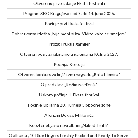
Otvoreno prvo izdanje Ekata festivala
Program SKC Kragujevac od 8. do 14. juna 2026.
Počinje prvi Ekata festival
Dobrotvorna izložba „Nije meni ništa. Vidite kako se smejem“
Proza: Fruktis garnijer
Otvoren poziv za izlaganje u galerijama KCB u 2027.
Poezija: Korozija
Otvoren konkurs za književnu nagradu „Bal u Elemiru“
O predstavi „Režim isceljenja“
Uskoro počinje 1. Ekata festival
Počinje jubilarna 20. Turneja Slobodne zone
Aforizmi Đokice Miljkovića
Boozter objavio novi album „Naked Truth“
O albumu „40 Blue Fingers Freshly Packed and Ready To Serve“