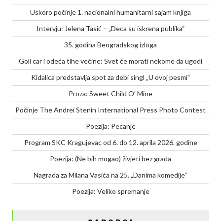
Uskoro počinje 1. nacionalni humanitarni sajam knjiga
Intervju: Jelena Tasić – „Deca su iskrena publika“
35. godina Beogradskog izloga
Goli car i odeća tihe većine: Svet će morati nekome da ugodi
Kidalica predstavlja spot za debi singl „U ovoj pesmi“
Proza: Sweet Child O’ Mine
Počinje The Andrei Stenin International Press Photo Contest
Poezija: Pecanje
Program SKC Kragujevac od 6. do 12. aprila 2026. godine
Poezija: (Ne bih mogao) živjeti bez grada
Nagrada za Milana Vasića na 25. „Danima komedije“
Poezija: Veliko spremanje