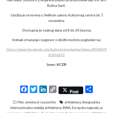
Ružica Sarić.
-Izložba je otvorena u Velikom salonu Kulturnog centra do 7.
novembra.
-Dostupna je svakog dana od 8 do 20 časova.
Snimak otvaranja i razgovor o izložbi možete pogledati na:
https://www.facebook.com/kulturni.zrenjanina/videos/8540473
82856293
Izvor: KCZR
F
T
L
C
S
Post
a
w
i
o
h
,
Film, umetnost i pozorište
arhitektura
Beogradska
c
i
n
p
a
,
,
internacionalna nedelja arhitekture
BINA
Evropska nagrada za
e
t
k
y
r