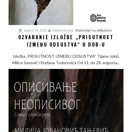
na
avgust 05, 2026
Administrator
Komentari su isključeni
OZVARANJE IZLOŽBE „PRISUTNOST
Ozvaranje
IZMEĐU ODSUSTVA“ U DOB-U
izložbe
„Prisutnost
Izložba „PRISUTNOST IZMEĐU ODSUSTVA“ Tijane Jokić,
između
Milice Savović i Stefana Todorovića Od 11. do 28. avgusta...
odsustva“
u
DOB-
u