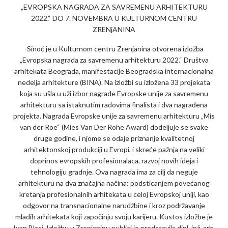
„EVROPSKA NAGRADA ZA SAVREMENU ARHITEKTURU
2022.“ DO 7. NOVEMBRA U KULTURNOM CENTRU
ZRENjANINA
-Sinoć je u Kulturnom centru Zrenjanina otvorena izložba
„Evropska nagrada za savremenu arhitekturu 2022.“ Društva
arhitekata Beograda, manifestacije Beogradska internacionalna
nedelja arhitekture (BINA). Na izložbi su izložena 33 projekata
koja su ušla u uži izbor nagrade Evropske unije za savremenu
arhitekturu sa istaknutim radovima finalista i dva nagrađena
projekta. Nagrada Evropske unije za savremenu arhitekturu „Mis
van der Roe“ (Mies Van Der Rohe Award) dodeljuje se svake
druge godine, i njome se odaje priznanje kvalitetnoj
arhitektonskoj produkciji u Evropi, i skreće pažnja na veliki
doprinos evropskih profesionalaca, razvoj novih ideja i
tehnologiju gradnje. Ova nagrada ima za cilj da neguje
arhitekturu na dva značajna načina: podsticanjem povećanog
kretanja profesionalnih arhitekata u celoj Evropskoj uniji, kao
odgovor na transnacionalne narudžbine i kroz podržavanje
mladih arhitekata koji započinju svoju karijeru. Kustos izložbe je
Ivan Blasi. Izložbu u Zrenjaninu publici je predstavila dipl. inž. arh.