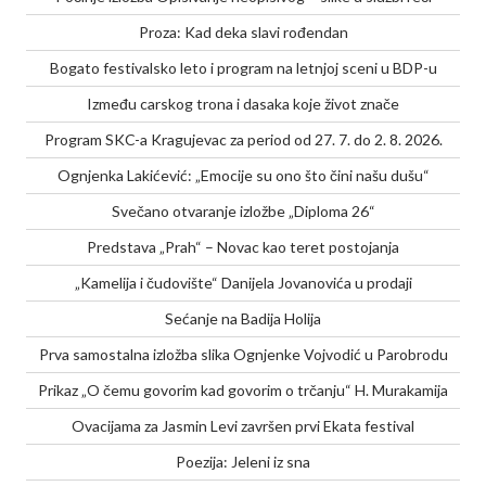
Proza: Kad deka slavi rođendan
Bogato festivalsko leto i program na letnjoj sceni u BDP-u
Između carskog trona i dasaka koje život znače
Program SKC-a Kragujevac za period od 27. 7. do 2. 8. 2026.
Ognjenka Lakićević: „Emocije su ono što čini našu dušu“
Svečano otvaranje izložbe „Diploma 26“
Predstava „Prah“ – Novac kao teret postojanja
„Kamelija i čudovište“ Danijela Jovanovića u prodaji
Sećanje na Badija Holija
Prva samostalna izložba slika Ognjenke Vojvodić u Parobrodu
Prikaz „O čemu govorim kad govorim o trčanju“ H. Murakamija
Ovacijama za Jasmin Levi završen prvi Ekata festival
Poezija: Jeleni iz sna