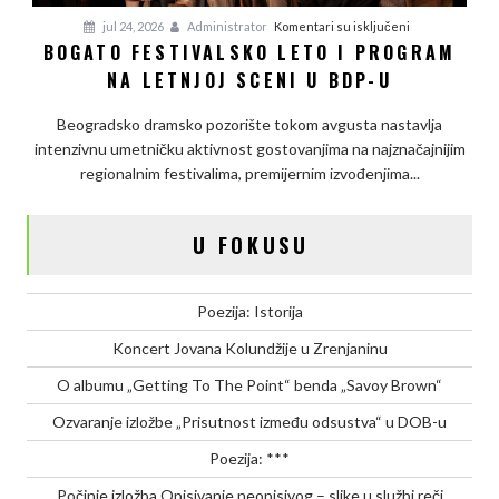
na
jul 24, 2026
Administrator
Komentari su isključeni
BOGATO FESTIVALSKO LETO I PROGRAM
Bogato
NA LETNJOJ SCENI U BDP-U
festivalsko
leto
Beogradsko dramsko pozorište tokom avgusta nastavlja
i
intenzivnu umetničku aktivnost gostovanjima na najznačajnijim
program
regionalnim festivalima, premijernim izvođenjima...
na
letnjoj
sceni
U FOKUSU
u
BDP-
u
Poezija: Istorija
Koncert Jovana Kolundžije u Zrenjaninu
O albumu „Getting To The Point“ benda „Savoy Brown“
Ozvaranje izložbe „Prisutnost između odsustva“ u DOB-u
Poezija: ***
Počinje izložba Opisivanje neopisivog – slike u službi reči