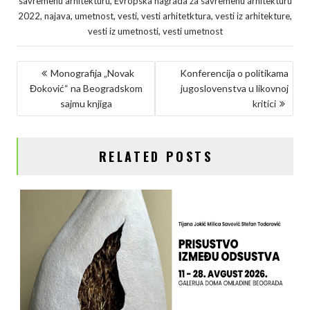
,
savremenu arhitekturu
Evropska nagrada za savremenu arhitekturu
,
,
,
,
,
,
2022
najava
umetnost
vesti
vesti arhitetktura
vesti iz arhitekture
b
t
e
L
e
,
vesti iz umetnosti
vesti umetnost
o
e
d
i
o
r
I
n
KRETANJE
Monografija „Novak
Konferencija o politikama
k
n
k
Đoković“ na Beogradskom
jugoslovenstva u likovnoj
ČLANKA
sajmu knjiga
kritici
RELATED POSTS