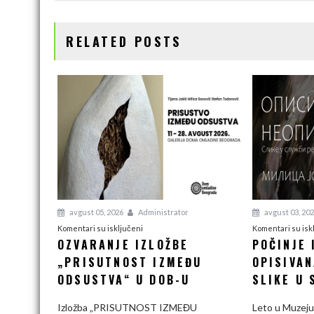
o
r
I
n
k
n
k
RELATED POSTS
avgust 05, 2026
Administrator
avgust 03, 20
na
Komentari su isključeni
Komentari su isk
OZVARANJE IZLOŽBE
POČINJE 
Ozvaranje
„PRISUTNOST IZMEĐU
izložbe
OPISIVAN
„Prisutnost
ODSUSTVA“ U DOB-U
SLIKE U 
između
odsustva“
Izložba „PRISUTNOST IZMEĐU
Leto u Muzeju 