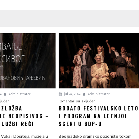
26
Administrator
jul 24, 2026
Administrator
na
na
ljučeni
Komentari su isključeni
IZLOŽBA
BOGATO FESTIVALSKO LETO
Počinje
Bogato
JE NEOPISIVOG –
izložba
I PROGRAM NA LETNJOJ
festivalsko
Opisivanje
leto
SLUŽBI REČI
SCENI U BDP-U
neopisivog
i
–
program
Vuka i Dositeja, muzeja u
Beogradsko dramsko pozorište tokom