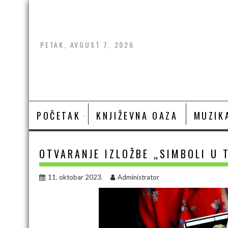
Skip
to
content
PETAK, AVGUST 7, 2026
POČETAK
KNJIŽEVNA OAZA
MUZIK
OTVARANJE IZLOŽBE „SIMBOLI U 
11. oktobar 2023.
Administrator