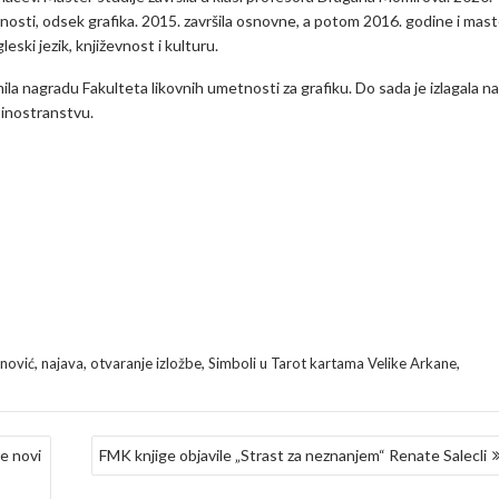
nosti, odsek grafika. 2015. završila osnovne, a potom 2016. godine i mast
eski jezik, književnost i kulturu.
la nagradu Fakulteta likovnih umetnosti za grafiku. Do sada je izlagala na
i inostranstvu.
,
,
,
,
enović
najava
otvaranje izložbe
Simboli u Tarot kartama Velike Arkane
je novi
FMK knjige objavile „Strast za neznanjem“ Renate Salecli