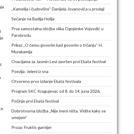
nja
„Kamelija i čudovište“ Danijela Jovanovića u prodaji
Sećanje na Badija Holija
Prva samostalna izložba slika Ognjenke Vojvodić u
i
Parobrodu
je
Prikaz „O čemu govorim kad govorim o trčanju“ H.
Murakamija
Ovacijama za Jasmin Levi završen prvi Ekata festival
z
Poezija: Jeleni iz sna
n
Otvoreno prvo izdanje Ekata festivala
Program SKC Kragujevac od 8. do 14. juna 2026.
Počinje prvi Ekata festival
te
Dobrotvorna izložba „Nije meni ništa. Vidite kako se
smejem“
Proza: Fruktis garnijer