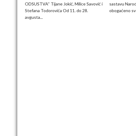
u
ODSUSTVA“ Tijane Jokić, Milice Savović i
sastavu Narod
DOB-
Stefana Todorovića Od 11. do 28.
obogaćeno sve
u
avgusta...