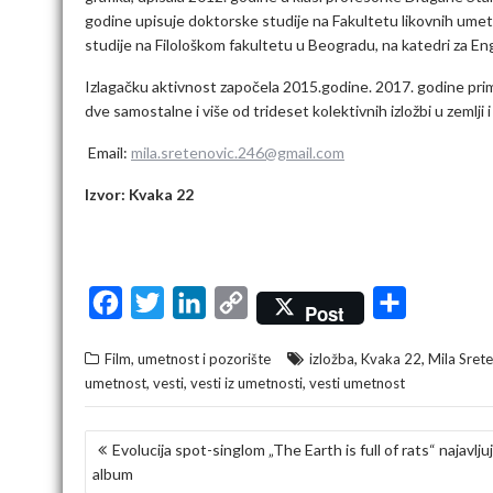
godine upisuje doktorske studije na Fakultetu likovnih umet
studije na Filološkom fakultetu u Beogradu, na katedri za Engl
Izlagačku aktivnost započela 2015.godine. 2017. godine primi
dve samostalne i više od trideset kolektivnih izložbi u zemlji 
​ Email:
mila.sretenovic.246@gmail.com
Izvor: Kvaka 22
F
T
L
C
S
Post
a
w
i
o
h
,
,
Film, umetnost i pozorište
izložba
Kvaka 22
Mila Sret
c
i
n
p
a
,
,
,
umetnost
vesti
vesti iz umetnosti
vesti umetnost
e
t
k
y
r
b
t
e
L
e
KRETANJE
Evolucija spot-singlom „The Earth is full of rats“ najavlju
o
e
d
i
album
ČLANKA