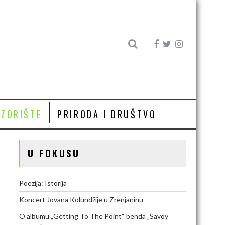
OZORIŠTE
PRIRODA I DRUŠTVO
U FOKUSU
Poezija: Istorija
Koncert Jovana Kolundžije u Zrenjaninu
O albumu „Getting To The Point“ benda „Savoy