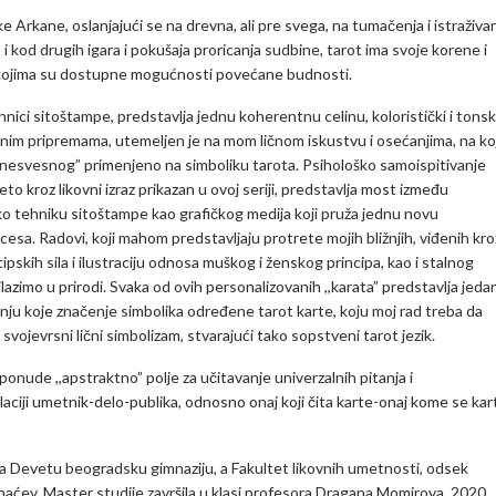
 Arkane, oslanjajući se na drevna, ali pre svega, na tumačenja i istraživa
 i kod drugih igara i pokušaja proricanja sudbine, tarot ima svoje korene i
kojima su dostupne mogućnosti povećane budnosti.
nici sitoštampe, predstavlja jednu koherentnu celinu, koloristički i tonsk
nim pripremama, utemeljen je na mom ličnom iskustvu i osećanjima, na ko
ije nesvesnog” primenjeno na simboliku tarota. Psihološko samoispitivanje
o kroz likovni izraz prikazan u ovoj seriji, predstavlja most između
 tako tehniku sitoštampe kao grafičkog medija koji pruža jednu novu
cesa. Radovi, koji mahom predstavljaju protrete mojih bližnjih, viđenih kro
ipskih sila i ilustraciju odnosa muškog i ženskog principa, kao i stalnog
zimo u prirodi. Svaka od ovih personalizovanih ,,karata” predstavlja jeda
janju koje značenje simbolika određene tarot karte, koju moj rad treba da
svojevrsni lični simbolizam, stvarajući tako sopstveni tarot jezik.
 ponude ,,apstraktno” polje za učitavanje univerzalnih pitanja i
laciji umetnik-delo-publika, odnosno onaj koji čita karte-onaj kome se kar
a Devetu beogradsku gimnaziju, a Fakultet likovnih umetnosti, odsek
naćev. Master studije završila u klasi profesora Dragana Momirova. 2020.