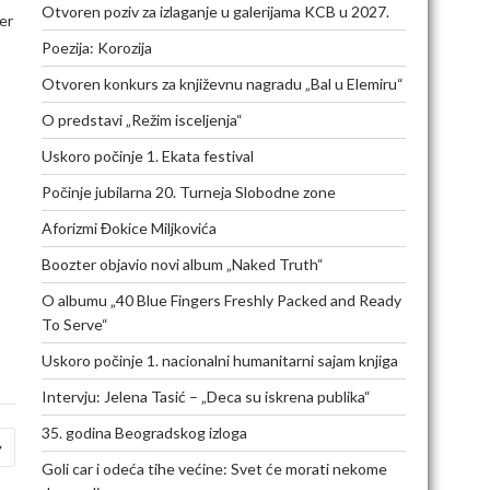
Otvoren poziv za izlaganje u galerijama KCB u 2027.
er
Poezija: Korozija
Otvoren konkurs za književnu nagradu „Bal u Elemiru“
O predstavi „Režim isceljenja“
Uskoro počinje 1. Ekata festival
Počinje jubilarna 20. Turneja Slobodne zone
Aforizmi Đokice Miljkovića
Boozter objavio novi album „Naked Truth“
O albumu „40 Blue Fingers Freshly Packed and Ready
To Serve“
Uskoro počinje 1. nacionalni humanitarni sajam knjiga
Intervju: Jelena Tasić – „Deca su iskrena publika“
35. godina Beogradskog izloga
Goli car i odeća tihe većine: Svet će morati nekome