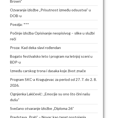
Brown“
Ozvaranje izložbe „Prisutnost između odsustva“ u
DOB-u
Poezija: ***
Počinje izložba Opisivanje neopisivog – slike u službi
reči
Proza: Kad deka slavi rođendan
Bogato festivalsko leto i program na letnjoj sceni u
BDP-u
Između carskog trona i dasaka koje život znače
Program SKC-a Kragujevac za period od 27. 7. do 2. 8.
2026.
Ognjenka Lakićević: „Emocije su ono što čini našu
dušu“
Svečano otvaranje izložbe „Diploma 26“
Predstava „Prah“ – Novac kao teret postojanja