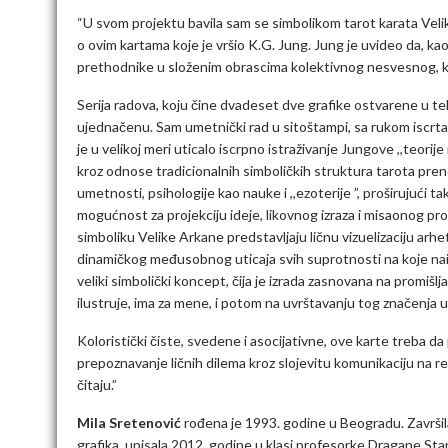
“U svom projektu bavila sam se simbolikom tarot karata Velike
o ovim kartama koje je vršio K.G. Jung. Jung je uvideo da, kao
prethodnike u složenim obrascima kolektivnog nesvesnog, 
Serija radova, koju čine dvadeset dve grafike ostvarene u teh
ujednačenu. Sam umetnički rad u sitoštampi, sa rukom iscrta
je u velikoj meri uticalo iscrpno istraživanje Jungove ,,teor
kroz odnose tradicionalnih simboličkih struktura tarota prenet
umetnosti, psihologije kao nauke i ,,ezoterije ”, proširujući
mogućnost za projekciju ideje, likovnog izraza i misaonog pro
simboliku Velike Arkane predstavljaju ličnu vizuelizaciju arhet
dinamičkog međusobnog uticaja svih suprotnosti na koje naila
veliki simbolički koncept, čija je izrada zasnovana na promišl
ilustruje, ima za mene, i potom na uvrštavanju tog značenja u 
Koloristički čiste, svedene i asocijativne, ove karte treba da
prepoznavanje ličnih dilema kroz slojevitu komunikaciju na re
čitaju.”
Mila Sretenović
rođena je 1993. godine u Beogradu. Završil
grafika, upisala 2012. godine u klasi profesorke Dragane Sta