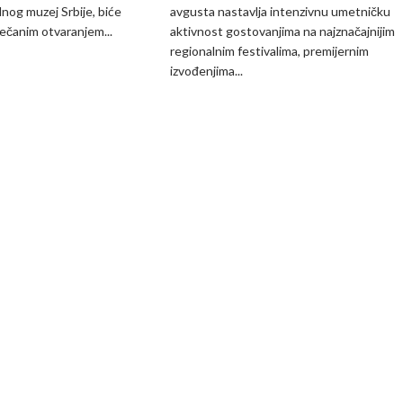
slike
na
nog muzej Srbije, biće
avgusta nastavlja intenzivnu umetničku
u
letnjoj
čanim otvaranjem...
aktivnost gostovanjima na najznačajnijim
službi
sceni
regionalnim festivalima, premijernim
reči
u
izvođenjima...
BDP-
u