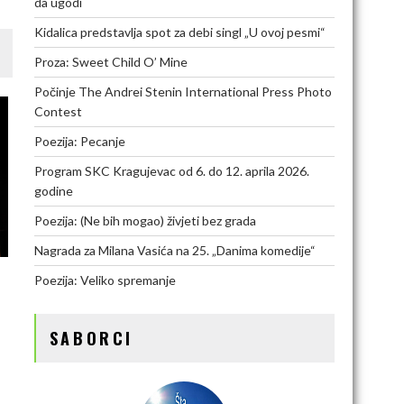
da ugodi
Kidalica predstavlja spot za debi singl „U ovoj pesmi“
Proza: Sweet Child O’ Mine
Počinje The Andrei Stenin International Press Photo
Contest
Poezija: Pecanje
Program SKC Kragujevac od 6. do 12. aprila 2026.
godine
Poezija: (Ne bih mogao) živjeti bez grada
Nagrada za Milana Vasića na 25. „Danima komedije“
Poezija: Veliko spremanje
SABORCI