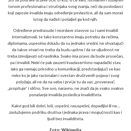
tonom profesionalca i stručnjaka svog zvanja, reći da poslodavci
koji zaposle invalida imaju određenje povlastice, ali da sam moraš
istog da nađeš i pošalješ ga kod njih.
Određene predrasude i nezrdave stavove su i sami invalidi
internalizovali, te tako konstantno imaju potrebu da rečima,
diplomama, uspesima dokažu da su jednako vredni, ne shvatajući
da takve stvari ne treba da budu upitne i da se uljudnost ne
treba izmoljavati od nasilnika. Svako ima pravo da bude prosečan,
pa i invalidi. Neki će pak zauzeti kvaziasertivno napadački stav,
iako ga nemaju prirodno u komunikaciji, predstavljajući se kao
neko ko je jako racionalan i svestan društvenih pojava i svog
položaja, ali ne da na sebe i prvi je tu da vas „proverava“,
„propituje“ i slično. Sve ovo, naravno, ne znači da je svako ovakvo
ponašanje invalida posledica invaliditeta.
Kakvi god bili dobri, loši, uspešni, neuspešni, dopadljivi ili ne…
zaslužujemo podršku društva i jednaka prava i mogućnosti kao i
ljudi bez invaliditeta.
Foto: Wikipedia