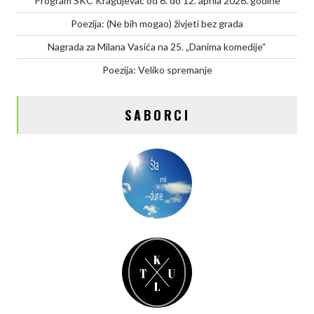
Program SKC Kragujevac od 6. do 12. aprila 2026. godine
Poezija: (Ne bih mogao) živjeti bez grada
Nagrada za Milana Vasića na 25. „Danima komedije“
Poezija: Veliko spremanje
SABORCI