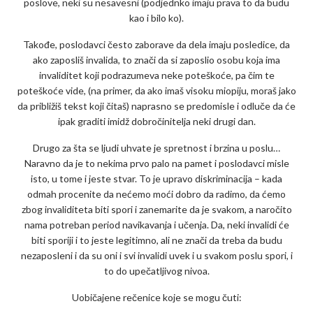
poslove, neki su nesavesni (podjednko imaju prava to da budu
kao i bilo ko).
Takođe, poslodavci često zaborave da dela imaju posledice, da
ako zaposliš invalida, to znači da si zaposlio osobu koja ima
invaliditet koji podrazumeva neke poteškoće, pa čim te
poteškoće vide, (na primer, da ako imaš visoku miopiju, moraš jako
da približiš tekst koji čitaš) naprasno se predomisle i odluče da će
ipak graditi imidž dobročinitelja neki drugi dan.
Drugo za šta se ljudi uhvate je spretnost i brzina u poslu…
Naravno da je to nekima prvo palo na pamet i poslodavci misle
isto, u tome i jeste stvar. To je upravo diskriminacija – kada
odmah procenite da nećemo moći dobro da radimo, da ćemo
zbog invaliditeta biti spori i zanemarite da je svakom, a naročito
nama potreban period navikavanja i učenja. Da, neki invalidi će
biti sporiji i to jeste legitimno, ali ne znači da treba da budu
nezaposleni i da su oni i svi invalidi uvek i u svakom poslu spori, i
to do upečatljivog nivoa.
Uobičajene rečenice koje se mogu čuti: