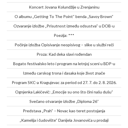
Koncert Jovana Kolundžije u Zrenjaninu
O albumu „Getting To The Point“ benda „Savoy Brown“
Ozvaranje izložbe „Prisutnost između odsustva“ u DOB-u
Poezija: ***
Počinje izložba Opisivanje neopisivog – slike u službi reči
Proza: Kad deka slavi rođendan
Bogato festivalsko leto i program na letnjoj sceni u BDP-u
Između carskog trona i dasaka koje život znače
Program SKC-a Kragujevac za period od 27. 7. do 2. 8. 2026.
Ognjenka Lakićević: „Emocije su ono što čini našu dušu“
Svečano otvaranje izložbe „Diploma 26“
Predstava „Prah“ – Novac kao teret postojanja
„Kamelija i čudovište“ Danijela Jovanovića u prodaji