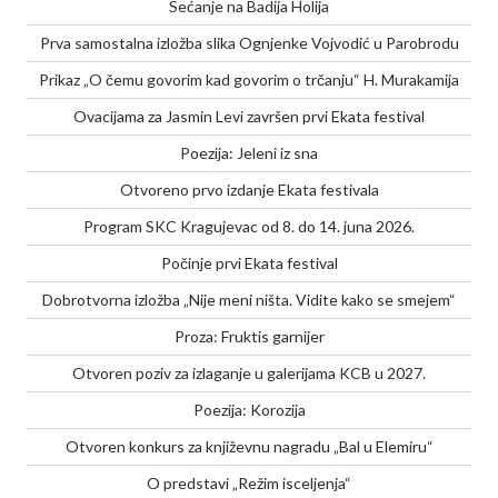
Sećanje na Badija Holija
Prva samostalna izložba slika Ognjenke Vojvodić u Parobrodu
Prikaz „O čemu govorim kad govorim o trčanju“ H. Murakamija
Ovacijama za Jasmin Levi završen prvi Ekata festival
Poezija: Jeleni iz sna
Otvoreno prvo izdanje Ekata festivala
Program SKC Kragujevac od 8. do 14. juna 2026.
Počinje prvi Ekata festival
Dobrotvorna izložba „Nije meni ništa. Vidite kako se smejem“
Proza: Fruktis garnijer
Otvoren poziv za izlaganje u galerijama KCB u 2027.
Poezija: Korozija
Otvoren konkurs za književnu nagradu „Bal u Elemiru“
O predstavi „Režim isceljenja“