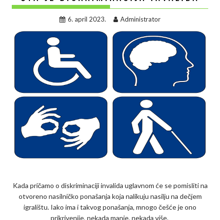
6. april 2023.
Administrator
Kada pričamo o diskriminaciji invalida uglavnom će se pomisliti na
otvoreno nasilničko ponašanja koja nalikuju nasilju na dečjem
igralištu. Iako ima i takvog ponašanja, mnogo češće je ono
prikrivenije, nekada manje, nekada više.