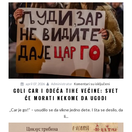
na
april 07, 2026
Administrator
Komentari su isključeni
GOLI CAR I ODEĆA TIHE VEĆINE: SVET
Goli
ĆE MORATI NEKOME DA UGODI
car
i
„Car je go!“ – usudilo se da vikne jedno dete. I šta se desilo, da
odeća
li...
tihe
većine:
Svet