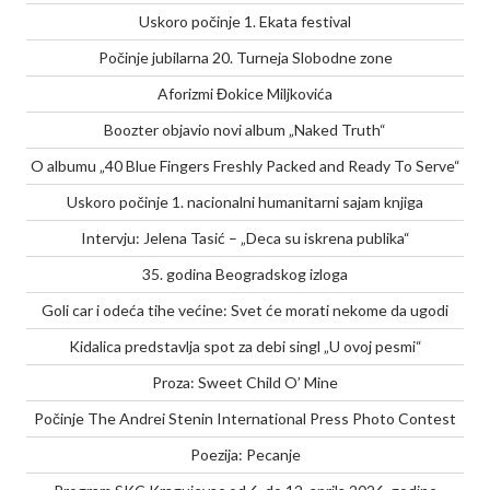
Uskoro počinje 1. Ekata festival
Počinje jubilarna 20. Turneja Slobodne zone
Aforizmi Đokice Miljkovića
Boozter objavio novi album „Naked Truth“
O albumu „40 Blue Fingers Freshly Packed and Ready To Serve“
Uskoro počinje 1. nacionalni humanitarni sajam knjiga
Intervju: Jelena Tasić – „Deca su iskrena publika“
35. godina Beogradskog izloga
Goli car i odeća tihe većine: Svet će morati nekome da ugodi
Kidalica predstavlja spot za debi singl „U ovoj pesmi“
Proza: Sweet Child O’ Mine
Počinje The Andrei Stenin International Press Photo Contest
Poezija: Pecanje