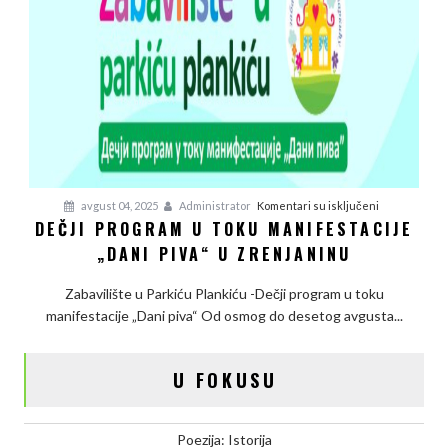
u
na
avgust 04, 2025
Administrator
Komentari su isključeni
DEČJI PROGRAM U TOKU MANIFESTACIJE
Dečji
„DANI PIVA“ U ZRENJANINU
program
u
Zabavilište u Parkiću Plankiću -Dečji program u toku
toku
manifestacije „Dani piva“ Od osmog do desetog avgusta...
manifestacij
„Dani
piva“
U FOKUSU
u
Zrenjaninu
Poezija: Istorija