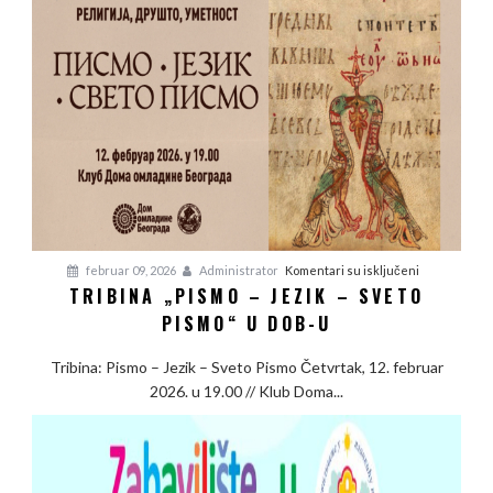
će
morati
nekome
da
ugodi
na
februar 09, 2026
Administrator
Komentari su isključeni
TRIBINA „PISMO – JEZIK – SVETO
Tribina
PISMO“ U DOB-U
„Pismo
–
Tribina: Pismo – Jezik – Sveto Pismo Četvrtak, 12. februar
Jezik
2026. u 19.00 // Klub Doma...
–
Sveto
Pismo“
u
DOB-