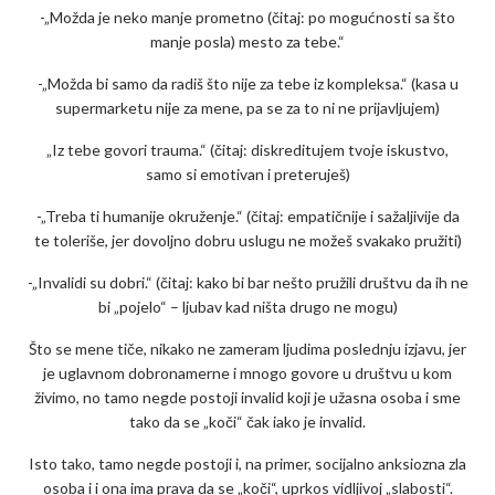
-„Možda je neko manje prometno (čitaj: po mogućnosti sa što
manje posla) mesto za tebe.“
-„Možda bi samo da radiš što nije za tebe iz kompleksa.“ (kasa u
supermarketu nije za mene, pa se za to ni ne prijavljujem)
„Iz tebe govori trauma.“ (čitaj: diskreditujem tvoje iskustvo,
samo si emotivan i preteruješ)
-„Treba ti humanije okruženje.“ (čitaj: empatičnije i sažaljivije da
te toleriše, jer dovoljno dobru uslugu ne možeš svakako pružiti)
-„Invalidi su dobri.“ (čitaj: kako bi bar nešto pružili društvu da ih ne
bi „pojelo“ – ljubav kad ništa drugo ne mogu)
Što se mene tiče, nikako ne zameram ljudima poslednju izjavu, jer
je uglavnom dobronamerne i mnogo govore u društvu u kom
živimo, no tamo negde postoji invalid koji je užasna osoba i sme
tako da se „koči“ čak iako je invalid.
Isto tako, tamo negde postoji i, na primer, socijalno anksiozna zla
osoba i i ona ima prava da se „koči“, uprkos vidljivoj „slabosti“.