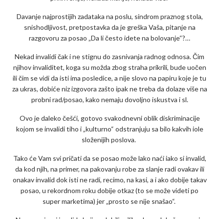
Davanje najprostijih zadataka na poslu, sindrom praznog stola,
snishodljivost, pretpostavka da je greška Vaša, pitanje na
razgovoru za posao „Da li često idete na bolovanje“?…
Nekad invalidi čak i ne stignu do zasnivanja radnog odnosa. Čim
njihov invaliditet, koga su možda zbog straha prikrili, bude uočen
ili čim se vidi da isti ima posledice, a nije slovo na papiru koje je tu
za ukras, dobiće niz izgovora zašto ipak ne treba da dolaze više na
probni rad/posao, kako nemaju dovoljno iskustva i sl.
Ovo je daleko češći, gotovo svakodnevni oblik diskriminacije
kojom se invalidi tiho i „kulturno“ odstranjuju sa bilo kakvih iole
složenijih poslova.
Tako će Vam svi pričati da se posao može lako naći iako si invalid,
da kod njih, na primer, na pakovanju robe za slanje radi ovakav ili
onakav invalid dok isti ne radi, recimo, na kasi, a i ako dobije takav
posao, u rekordnom roku dobije otkaz (to se može videti po
super marketima) jer „prosto se nije snašao“.