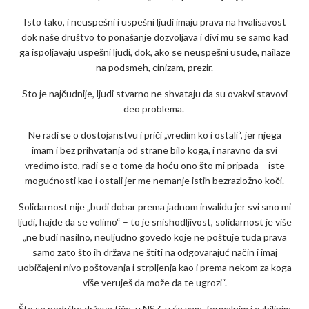
Isto tako, i neuspešni i uspešni ljudi imaju prava na hvalisavost
dok naše društvo to ponašanje dozvoljava i divi mu se samo kad
ga ispoljavaju uspešni ljudi, dok, ako se neuspešni usude, nailaze
na podsmeh, cinizam, prezir.
Sto je najčudnije, ljudi stvarno ne shvataju da su ovakvi stavovi
deo problema.
Ne radi se o dostojanstvu i priči „vredim ko i ostali“, jer njega
imam i bez prihvatanja od strane bilo koga, i naravno da svi
vredimo isto, radi se o tome da hoću ono što mi pripada – iste
mogućnosti kao i ostali jer me nemanje istih bezrazložno koči.
Solidarnost nije „budi dobar prema jadnom invalidu jer svi smo mi
ljudi, hajde da se volimo“ – to je snishodljivost, solidarnost je više
„ne budi nasilno, neuljudno govedo koje ne poštuje tuđa prava
samo zato što ih država ne štiti na odgovarajuć način i imaj
uobičajeni nivo poštovanja i strpljenja kao i prema nekom za koga
više veruješ da može da te ugrozi“.
Što se podrške države tiče, u NSZ-u će vam, formalnim i ozbiljnim