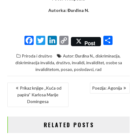
Autorka: Đurđina N.
F
T
L
C
S
Post
a
w
i
o
h
,
,
Priroda i društvo
Autor: Đurđina N.
diskriminacija
c
i
n
p
a
,
,
,
,
diskriminacija invalida
društvo
invalidi
invaliditet
osobe sa
e
t
k
y
r
,
,
,
invaliditetom
posao
poslodavci
rad
b
t
e
L
e
KRETANJE
o
e
d
i
Prikaz knjige „Kuća od
Poezija: Agonija
papira“ Karlosa Marije
ČLANKA
o
r
I
n
Domingesa
k
n
k
RELATED POSTS