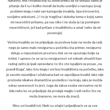
Naravno, ima i invalida koji su dobili priliku da se dokažu samo je
pitanje da li su i koliko morali da budu uverljivi u nastupu (ovaj
problem imaju i neki van kategorije invalida, tipa introvertni,
socijalno anksiozni…) I to je tragična i duboka tema o kojoj samo
mi neurotični pričamo, pa nas niko i ne sluša (a i ja pominjem
neurotičnost, još kad pričam o invaliditetu a umal’ neko da mi
poveruje).
Većina invalida se ne prijavljuje za poslove koje ne može da radi,
nego je samo malo nesigurna u početku (na primer, nesigurno
deluju u nepoznatom prostoru dok se ne upoznaju bolje sa
istim). I upravo će se za tu nesigurnost svi odmah uhvatiti kao
razlog zašto je ipak opravdano to što ste ispaljeni za posao „na
pravdi Boga“, iako istu imaju i oni bez invaliditeta na početku, iako
je sasvim razumljiva i očekivana kad se zapošljava invalid, iako nije
proizvela nikakve dramatične posledice i na kraju, iako je možda
odraz savesnosti to jest, toga da takva osoba verovatno ne bi
bila neko ko se prijavljuje da prodaje maglu i radi nešto što ne
može (naravno, ne mora da znaci).
Nisu svi invalidi isti. Neki su očajni i prijavljivaće se za sve