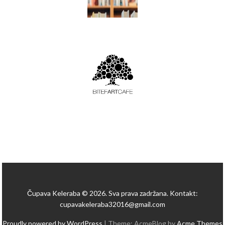
Čupava Keleraba © 2026. Sva prava zadržana. Kontakt:
cupavakeleraba32016@gmail.com
Proudly powered by WordPress
|
Theme: AcmeBlog by
Acme Themes