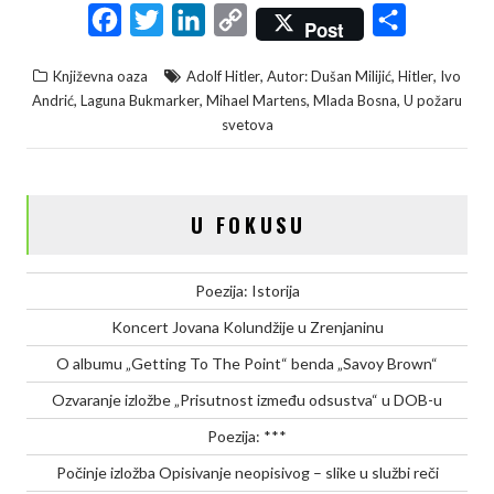
F
T
L
C
S
Post
a
w
i
o
h
,
,
,
Književna oaza
Adolf Hitler
Autor: Dušan Milijić
Hitler
Ivo
c
i
n
p
a
,
,
,
,
Andrić
Laguna Bukmarker
Mihael Martens
Mlada Bosna
U požaru
e
t
k
y
r
svetova
b
t
e
L
e
o
e
d
i
o
r
I
n
U FOKUSU
k
n
k
Poezija: Istorija
Koncert Jovana Kolundžije u Zrenjaninu
O albumu „Getting To The Point“ benda „Savoy Brown“
Ozvaranje izložbe „Prisutnost između odsustva“ u DOB-u
Poezija: ***
Počinje izložba Opisivanje neopisivog – slike u službi reči