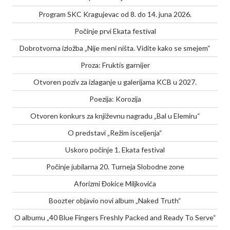
Program SKC Kragujevac od 8. do 14. juna 2026.
Počinje prvi Ekata festival
Dobrotvorna izložba „Nije meni ništa. Vidite kako se smejem“
Proza: Fruktis garnijer
Otvoren poziv za izlaganje u galerijama KCB u 2027.
Poezija: Korozija
Otvoren konkurs za književnu nagradu „Bal u Elemiru“
O predstavi „Režim isceljenja“
Uskoro počinje 1. Ekata festival
Počinje jubilarna 20. Turneja Slobodne zone
Aforizmi Đokice Miljkovića
Boozter objavio novi album „Naked Truth“
O albumu „40 Blue Fingers Freshly Packed and Ready To Serve“