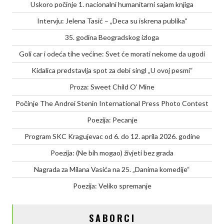
Uskoro počinje 1. nacionalni humanitarni sajam knjiga
Intervju: Jelena Tasić – „Deca su iskrena publika“
35. godina Beogradskog izloga
Goli car i odeća tihe većine: Svet će morati nekome da ugodi
Kidalica predstavlja spot za debi singl „U ovoj pesmi“
Proza: Sweet Child O’ Mine
Počinje The Andrei Stenin International Press Photo Contest
Poezija: Pecanje
Program SKC Kragujevac od 6. do 12. aprila 2026. godine
Poezija: (Ne bih mogao) živjeti bez grada
Nagrada za Milana Vasića na 25. „Danima komedije“
Poezija: Veliko spremanje
SABORCI