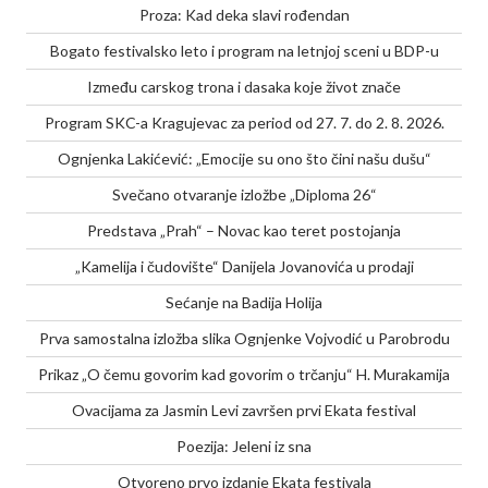
Proza: Kad deka slavi rođendan
Bogato festivalsko leto i program na letnjoj sceni u BDP-u
Između carskog trona i dasaka koje život znače
Program SKC-a Kragujevac za period od 27. 7. do 2. 8. 2026.
Ognjenka Lakićević: „Emocije su ono što čini našu dušu“
Svečano otvaranje izložbe „Diploma 26“
Predstava „Prah“ – Novac kao teret postojanja
„Kamelija i čudovište“ Danijela Jovanovića u prodaji
Sećanje na Badija Holija
Prva samostalna izložba slika Ognjenke Vojvodić u Parobrodu
Prikaz „O čemu govorim kad govorim o trčanju“ H. Murakamija
Ovacijama za Jasmin Levi završen prvi Ekata festival
Poezija: Jeleni iz sna
Otvoreno prvo izdanje Ekata festivala