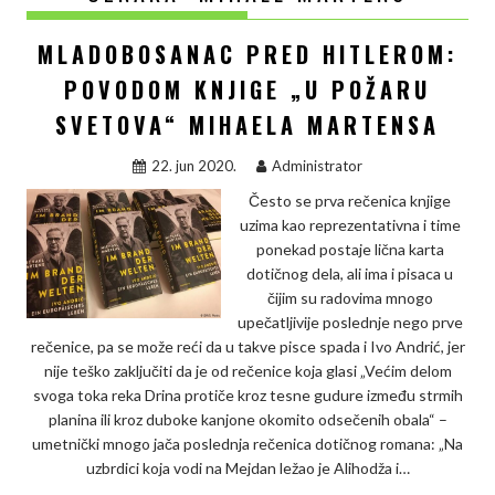
MLADOBOSANAC PRED HITLEROM:
POVODOM KNJIGE „U POŽARU
SVETOVA“ MIHAELA MARTENSA
22. jun 2020.
Administrator
Često se prva rečenica knjige
uzima kao reprezentativna i time
ponekad postaje lična karta
dotičnog dela, ali ima i pisaca u
čijim su radovima mnogo
upečatljivije poslednje nego prve
rečenice, pa se može reći da u takve pisce spada i Ivo Andrić, jer
nije teško zaključiti da je od rečenice koja glasi „Većim delom
svoga toka reka Drina protiče kroz tesne gudure između strmih
planina ili kroz duboke kanjone okomito odsečenih obala“ –
umetnički mnogo jača poslednja rečenica dotičnog romana: „Na
uzbrdici koja vodi na Mejdan ležao je Alihodža i…