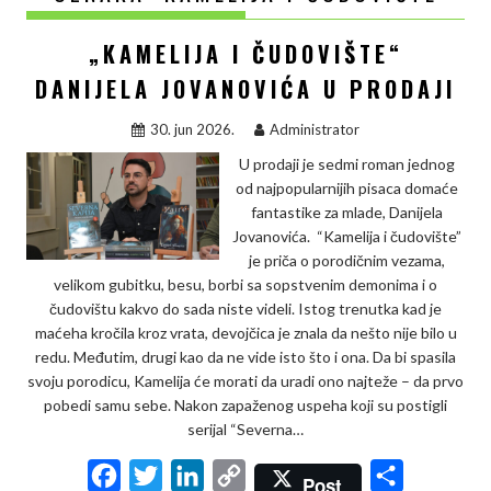
„KAMELIJA I ČUDOVIŠTE“
DANIJELA JOVANOVIĆA U PRODAJI
30. jun 2026.
Administrator
U prodaji je sedmi roman jednog
od najpopularnijih pisaca domaće
fantastike za mlade, Danijela
Jovanovića. “Kamelija i čudovište”
je priča o porodičnim vezama,
velikom gubitku, besu, borbi sa sopstvenim demonima i o
čudovištu kakvo do sada niste videli. Istog trenutka kad je
maćeha kročila kroz vrata, devojčica je znala da nešto nije bilo u
redu. Međutim, drugi kao da ne vide isto što i ona. Da bi spasila
svoju porodicu, Kamelija će morati da uradi ono najteže – da prvo
pobedi samu sebe. Nakon zapaženog uspeha koji su postigli
serijal “Severna…
F
T
L
C
S
Post