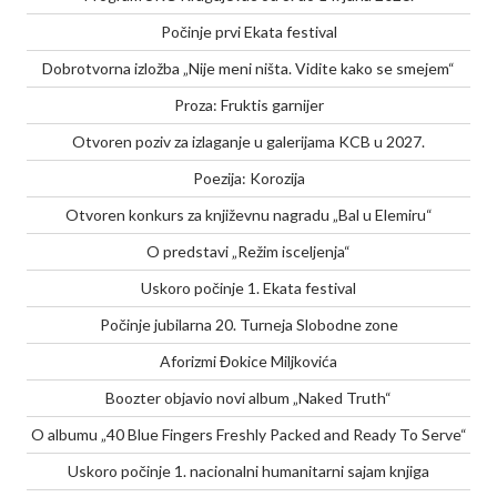
Počinje prvi Ekata festival
Dobrotvorna izložba „Nije meni ništa. Vidite kako se smejem“
Proza: Fruktis garnijer
Otvoren poziv za izlaganje u galerijama KCB u 2027.
Poezija: Korozija
Otvoren konkurs za književnu nagradu „Bal u Elemiru“
O predstavi „Režim isceljenja“
Uskoro počinje 1. Ekata festival
Počinje jubilarna 20. Turneja Slobodne zone
Aforizmi Đokice Miljkovića
Boozter objavio novi album „Naked Truth“
O albumu „40 Blue Fingers Freshly Packed and Ready To Serve“
Uskoro počinje 1. nacionalni humanitarni sajam knjiga