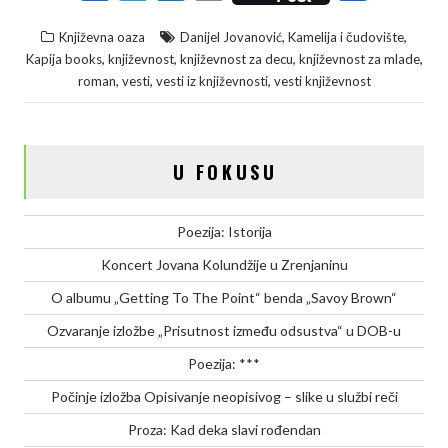
a
w
i
o
h
,
,
Književna oaza
Danijel Jovanović
Kamelija i čudovište
c
i
n
p
a
,
,
,
,
Kapija books
književnost
književnost za decu
književnost za mlade
e
t
k
y
r
,
,
,
roman
vesti
vesti iz književnosti
vesti književnost
b
t
e
L
e
o
e
d
i
o
r
I
n
U FOKUSU
k
n
k
Poezija: Istorija
Koncert Jovana Kolundžije u Zrenjaninu
O albumu „Getting To The Point“ benda „Savoy Brown“
Ozvaranje izložbe „Prisutnost između odsustva“ u DOB-u
Poezija: ***
Počinje izložba Opisivanje neopisivog – slike u službi reči
Proza: Kad deka slavi rođendan