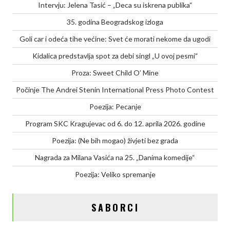
Intervju: Jelena Tasić – „Deca su iskrena publika“
35. godina Beogradskog izloga
Goli car i odeća tihe većine: Svet će morati nekome da ugodi
Kidalica predstavlja spot za debi singl „U ovoj pesmi“
Proza: Sweet Child O’ Mine
Počinje The Andrei Stenin International Press Photo Contest
Poezija: Pecanje
Program SKC Kragujevac od 6. do 12. aprila 2026. godine
Poezija: (Ne bih mogao) živjeti bez grada
Nagrada za Milana Vasića na 25. „Danima komedije“
Poezija: Veliko spremanje
SABORCI