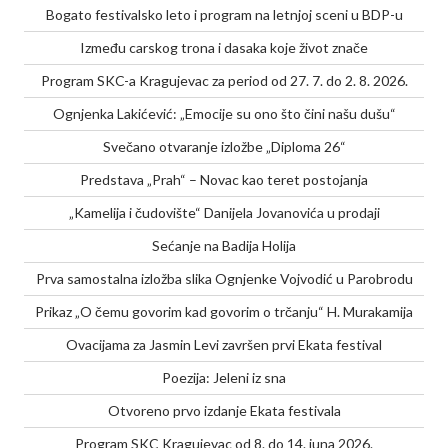
Bogato festivalsko leto i program na letnjoj sceni u BDP-u
Između carskog trona i dasaka koje život znače
Program SKC-a Kragujevac za period od 27. 7. do 2. 8. 2026.
Ognjenka Lakićević: „Emocije su ono što čini našu dušu“
Svečano otvaranje izložbe „Diploma 26“
Predstava „Prah“ – Novac kao teret postojanja
„Kamelija i čudovište“ Danijela Jovanovića u prodaji
Sećanje na Badija Holija
Prva samostalna izložba slika Ognjenke Vojvodić u Parobrodu
Prikaz „O čemu govorim kad govorim o trčanju“ H. Murakamija
Ovacijama za Jasmin Levi završen prvi Ekata festival
Poezija: Jeleni iz sna
Otvoreno prvo izdanje Ekata festivala
Program SKC Kragujevac od 8. do 14. juna 2026.