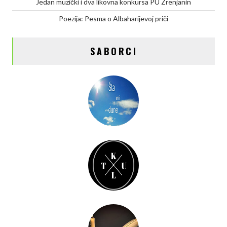
Jedan muzički i dva likovna konkursa PU Zrenjanin
Poezija: Pesma o Albaharijevoj priči
SABORCI