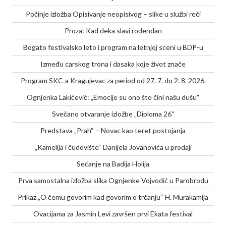
Počinje izložba Opisivanje neopisivog – slike u službi reči
Proza: Kad deka slavi rođendan
Bogato festivalsko leto i program na letnjoj sceni u BDP-u
Između carskog trona i dasaka koje život znače
Program SKC-a Kragujevac za period od 27. 7. do 2. 8. 2026.
Ognjenka Lakićević: „Emocije su ono što čini našu dušu“
Svečano otvaranje izložbe „Diploma 26“
Predstava „Prah“ – Novac kao teret postojanja
„Kamelija i čudovište“ Danijela Jovanovića u prodaji
Sećanje na Badija Holija
Prva samostalna izložba slika Ognjenke Vojvodić u Parobrodu
Prikaz „O čemu govorim kad govorim o trčanju“ H. Murakamija
Ovacijama za Jasmin Levi završen prvi Ekata festival