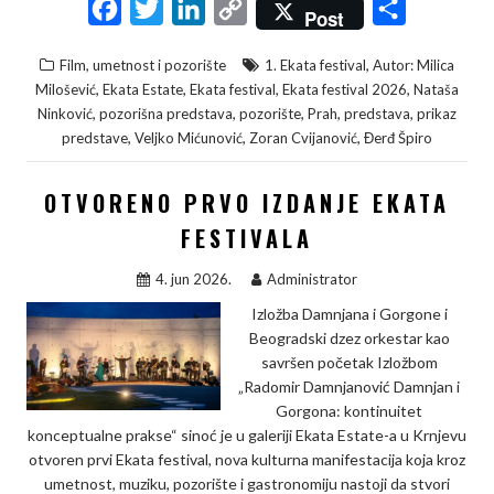
F
T
L
C
S
Post
a
w
i
o
h
,
Film, umetnost i pozorište
1. Ekata festival
Autor: Milica
c
i
n
p
a
,
,
,
,
Milošević
Ekata Estate
Ekata festival
Ekata festival 2026
Nataša
e
t
k
y
r
,
,
,
,
,
Ninković
pozorišna predstava
pozorište
Prah
predstava
prikaz
,
,
,
predstave
Veljko Mićunović
Zoran Cvijanović
Đerđ Špiro
b
t
e
L
e
o
e
d
i
OTVORENO PRVO IZDANJE EKATA
o
r
I
n
FESTIVALA
k
n
k
4. jun 2026.
Administrator
Izložba Damnjana i Gorgone i
Beogradski dzez orkestar kao
savršen početak Izložbom
„Radomir Damnjanović Damnjan i
Gorgona: kontinuitet
konceptualne prakse“ sinoć je u galeriji Ekata Estate-a u Krnjevu
otvoren prvi Ekata festival, nova kulturna manifestacija koja kroz
umetnost, muziku, pozorište i gastronomiju nastoji da stvori