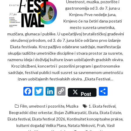
Umetnost, muzika, pozorište i
gastronomija od 3. do 7. juna u
Krnjevu Prve nedelje juna,
Krnjevo će na četiri dana postati
mesto susreta umetnika,
muzičara, glumaca i publike. U upečatljivoj brutalističkoj građevini
okruženoj prirodom, od 3. do 7. juna biće održano prvo izdanje
Ekata festivala. Kroz pažljivo odabrane sadržaje, manifestacija
okuplja različite umetničke discipline i stvara prostor za susrete,
razmenu ideja i doživljaj kulture izvan uobičajenih gradskih okvira.
Kroz izložbeni, koncertni i pozorišni program i gastronomske
sadržaje, festival publici nudi susret sa savremenom umetnošću
izvan uobičajenih festivalskih okvira. „Ekata Festival…
F
T
L
C
S
Post
a
w
i
o
h
,
,
Film, umetnost i pozorište
Muzika
1. Ekata festival
c
i
n
p
a
,
,
,
,
Beogradski džez orkestar
Bojan Zulfikarpašić
Ekata
Ekata Estate
e
t
k
y
r
,
,
,
Ekata festival
Ekata festival 2026
Kontinuitet konceptualne prakse
,
,
,
kulturni događaji Velika Plana
Nataša Ninković
Prah
Vasil
b
t
e
L
e