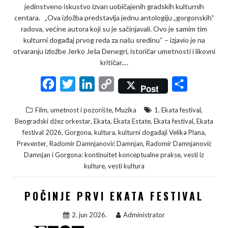
jedinstveno iskustvo izvan uobičajenih gradskih kulturnih
centara. „Ova izložba predstavlja jednu antologiju „gorgonskih“
radova, većine autora koji su je sačinjavali. Ovo je samim tim
kulturni događaj prvog reda za našu sredinu“ – izjavio je na
otvaranju izložbe Jerko Ješa Denegri, istoričar umetnosti i likovni
kritičar.…
F
T
L
C
S
Post
a
w
i
o
h
,
,
Film, umetnost i pozorište
Muzika
1. Ekata festival
c
i
n
p
a
,
,
,
,
Beogradski džez orkestar
Ekata
Ekata Estate
Ekata festival
Ekata
e
t
k
y
r
,
,
,
,
festival 2026
Gorgona
kultura
kulturni događaji Velika Plana
,
,
Preventer
Radomir Damnjanović Damnjan
Radomir Damnjanović
b
t
e
L
e
,
Damnjan i Gorgona: kontinuitet konceptualne prakse
vesti iz
o
e
d
i
,
kulture
vesti kultura
o
r
I
n
k
n
k
POČINJE PRVI EKATA FESTIVAL
2. jun 2026.
Administrator