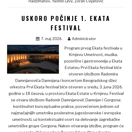
,
,
Hadžimanov
Yasmin Levy
Zoran Cvijanović
o
e
d
i
o
r
I
n
USKORO POČINJE 1. EKATA
k
n
k
FESTIVAL
7. maj 2026.
Administrator
Program prvog Ekata festivala u
Krnjevu Umetnost, muzika,
pozorište i gastronomija u Ekata
Estateu Prvi Ekata festival biće
otvoren izložbom Radomira
Damnjanovića Damnjana i koncertom Beogradskog džez
orkestra Prvi Ekata festival biće otvoren u sredu, 3. juna 2026.
godine u 18 časova, u prostoru Ekata Estate u Krnjevu. Festival
se otvara izložbom Radomir Damnjanović Damnjan i Gorgona:
kontinuitet konceptualne prakse, posvećenom jednom od
najznačajnijih umetnika posleratne jugoslovenske i evropske
umetnosti, uz kontekstualni osvrt na delovanje zagrebačke
umetničke grupe Gorgona. Nakon otvaranja izložbe, program će