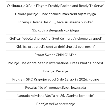
O albumu „40 Blue Fingers Freshly Packed and Ready To Serve“
Uskoro počinje 1. nacionalni humanitarni sajam knjiga
Intervju: Jelena Tasić – „Deca su iskrena publika“
35. godina Beogradskog izloga
Goli car i odeća tihe većine: Svet će morati nekome da ugodi
Kidalica predstavlja spot za debi singl „U ovoj pesmi“
Proza: Sweet Child O’ Mine
Počinje The Andrei Stenin International Press Photo Contest
Poezija: Pecanje
Program SKC Kragujevac od 6. do 12. aprila 2026. godine
Poezija: (Ne bih mogao) živjeti bez grada
Nagrada za Milana Vasića na 25. „Danima komedije“
Poezija: Veliko spremanje