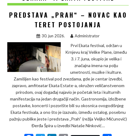
PREDSTAVA „PRAH“ – NOVAC KAO
TERET POSTOJANJA
30. jun 2026.
Administrator
Prvi Ekata festival, održan u
Krnjevu kraj Velike Plane, između
3. i 7. juna, okupio je velika i
značajna imena na polju
umetnosti, muzike i kulture.
Zamišljen kao festival pod zvezdama, gde je centar izvedbi,
zapravo, amfiteatar Ekata Estate-a, okružen veličanstvenom
prirodom, ovaj događaj najavio je početak leta i kulturnih
manifestacija na jedan drugačiji način. Gastronomija, izložbene
postavke, koncerti i pozorište bili su okosnica ovogodišnjeg
Ekata festivala, a ono što je izazvalo, između ostalog, posebnu
pažnju publike jeste i predstava „Prah“ (režija Veljko Mićunović)
Đerđa Špira u izvedbi Nataše Ninković…