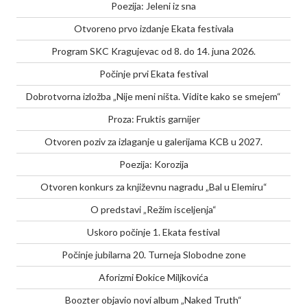
Poezija: Jeleni iz sna
Otvoreno prvo izdanje Ekata festivala
Program SKC Kragujevac od 8. do 14. juna 2026.
Počinje prvi Ekata festival
Dobrotvorna izložba „Nije meni ništa. Vidite kako se smejem“
Proza: Fruktis garnijer
Otvoren poziv za izlaganje u galerijama KCB u 2027.
Poezija: Korozija
Otvoren konkurs za književnu nagradu „Bal u Elemiru“
O predstavi „Režim isceljenja“
Uskoro počinje 1. Ekata festival
Počinje jubilarna 20. Turneja Slobodne zone
Aforizmi Đokice Miljkovića
Boozter objavio novi album „Naked Truth“