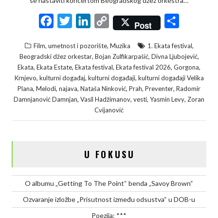
se nastaviti koncertom Beogradskog džez orkestra…
F
T
L
C
S
Post
a
w
i
o
h
,
,
Film, umetnost i pozorište
Muzika
1. Ekata festival
c
i
n
p
a
,
,
,
Beogradski džez orkestar
Bojan Zulfikarpašić
Divna Ljubojević
e
t
k
y
r
,
,
,
,
,
Ekata
Ekata Estate
Ekata festival
Ekata festival 2026
Gorgona
,
,
,
Krnjevo
kulturni događaj
kulturni događaji
kulturni događaji Velika
b
t
e
L
e
,
,
,
,
,
,
Plana
Melodi
najava
Nataša Ninković
Prah
Preventer
Radomir
o
e
d
i
,
,
,
,
Damnjanović Damnjan
Vasil Hadžimanov
vesti
Yasmin Levy
Zoran
o
r
I
n
Cvijanović
k
n
k
U FOKUSU
O albumu „Getting To The Point“ benda „Savoy Brown“
Ozvaranje izložbe „Prisutnost između odsustva“ u DOB-u
Poezija: ***