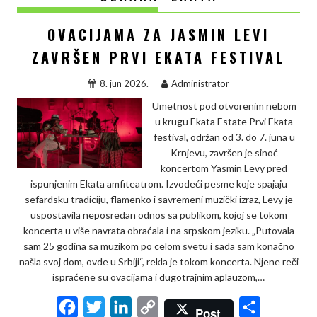
OVACIJAMA ZA JASMIN LEVI
ZAVRŠEN PRVI EKATA FESTIVAL
8. jun 2026.
Administrator
Umetnost pod otvorenim nebom
u krugu Ekata Estate Prvi Ekata
festival, održan od 3. do 7. juna u
Krnjevu, završen je sinoć
koncertom Yasmin Levy pred
ispunjenim Ekata amfiteatrom. Izvodeći pesme koje spajaju
sefardsku tradiciju, flamenko i savremeni muzički izraz, Levy je
uspostavila neposredan odnos sa publikom, kojoj se tokom
koncerta u više navrata obraćala i na srpskom jeziku. „Putovala
sam 25 godina sa muzikom po celom svetu i sada sam konačno
našla svoj dom, ovde u Srbiji“, rekla je tokom koncerta. Njene reči
ispraćene su ovacijama i dugotrajnim aplauzom,…
F
T
L
C
S
Post