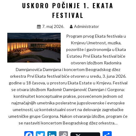
USKORO POČINJE 1. EKATA
k
n
k
FESTIVAL
7. maj 2026.
Administrator
Program prvog Ekata festivala u
Krnjevu Umetnost, muzika,
pozorište i gastronomija u Ekata
Estateu Prvi Ekata festival biće
otvoren izložbom Radomira
Damnjanovića Damnjana i koncertom Beogradskog džez
orkestra Prvi Ekata festival biće otvoren u sredu, 3. juna 2026.
godine u 18 časova, u prostoru Ekata Estate u Krnjevu. Festival
se otvara izložbom Radomir Damnjanović Damnjan i Gorgona:
kontinuitet konceptualne prakse, posvećenom jednom od
najznačajnijih umetnika posleratne jugoslovenske i evropske
umetnosti, uz kontekstualni osvrt na delovanje zagrebačke
umetničke grupe Gorgona. Nakon otvaranja izložbe, program će
se nastaviti koncertom Beogradskog džez orkestra…
F
T
L
C
S