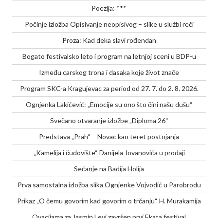
Poezija: ***
Počinje izložba Opisivanje neopisivog – slike u službi reči
Proza: Kad deka slavi rođendan
Bogato festivalsko leto i program na letnjoj sceni u BDP-u
Između carskog trona i dasaka koje život znače
Program SKC-a Kragujevac za period od 27. 7. do 2. 8. 2026.
Ognjenka Lakićević: „Emocije su ono što čini našu dušu“
Svečano otvaranje izložbe „Diploma 26“
Predstava „Prah“ – Novac kao teret postojanja
„Kamelija i čudovište“ Danijela Jovanovića u prodaji
Sećanje na Badija Holija
Prva samostalna izložba slika Ognjenke Vojvodić u Parobrodu
Prikaz „O čemu govorim kad govorim o trčanju“ H. Murakamija
Ovacijama za Jasmin Levi završen prvi Ekata festival