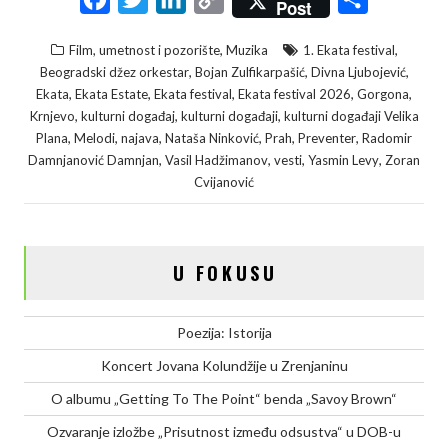
Post
a
w
i
o
h
,
,
Film, umetnost i pozorište
Muzika
1. Ekata festival
c
i
n
p
a
,
,
,
Beogradski džez orkestar
Bojan Zulfikarpašić
Divna Ljubojević
e
t
k
y
r
,
,
,
,
,
Ekata
Ekata Estate
Ekata festival
Ekata festival 2026
Gorgona
,
,
,
Krnjevo
kulturni događaj
kulturni događaji
kulturni događaji Velika
b
t
e
L
e
,
,
,
,
,
,
Plana
Melodi
najava
Nataša Ninković
Prah
Preventer
Radomir
o
e
d
i
,
,
,
,
Damnjanović Damnjan
Vasil Hadžimanov
vesti
Yasmin Levy
Zoran
o
r
I
n
Cvijanović
k
n
k
U FOKUSU
Poezija: Istorija
Koncert Jovana Kolundžije u Zrenjaninu
O albumu „Getting To The Point“ benda „Savoy Brown“
Ozvaranje izložbe „Prisutnost između odsustva“ u DOB-u