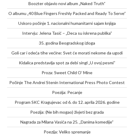
Boozter objavio novi album „Naked Truth“
O albumu „40 Blue Fingers Freshly Packed and Ready To Serve“
Uskoro počinje 1. nacionalni humanitarni sajam knjiga
Intervju: Jelena Tasić – „Deca su iskrena publika“
35. godina Beogradskog izloga
Goli car i odeća tihe većine: Svet će morati nekome da ugodi
Kidalica predstavlja spot za debi singl „U ovoj pesmi“
Proza: Sweet Child O’ Mine
Počinje The Andrei Stenin International Press Photo Contest
Poezija: Pecanje
Program SKC Kragujevac od 6. do 12. aprila 2026. godine
Poezija: (Ne bih mogao) živjeti bez grada
Nagrada za Milana Vasića na 25. „Danima komedije“
Poezija: Veliko spremanje