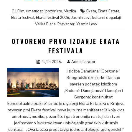
a
w
i
o
h
,
,
,
Film, umetnost i pozorište
Muzika
Ekata
Ekata Estate
c
i
n
p
a
,
,
,
Ekata festival
Ekata festival 2026
Jasmin Levi
kulturni događaji
e
t
k
y
r
,
,
Velika Plana
Preventer
Yasmin Levy
b
t
e
L
e
OTVORENO PRVO IZDANJE EKATA
o
e
d
i
o
r
I
n
FESTIVALA
k
n
k
4. jun 2026.
Administrator
Izložba Damnjana i Gorgone i
Beogradski dzez orkestar kao
savršen početak Izložbom
„Radomir Damnjanović Damnjan i
Gorgona: kontinuitet
konceptualne prakse“ sinoć je u galeriji Ekata Estate-a u Krnjevu
otvoren prvi Ekata festival, nova kulturna manifestacija koja kroz
umetnost, muziku, pozorište i gastronomiju nastoji da stvori
jedinstveno iskustvo izvan uobičajenih gradskih kulturnih
centara. „Ova izložba predstavlja jednu antologiju „gorgonskih“