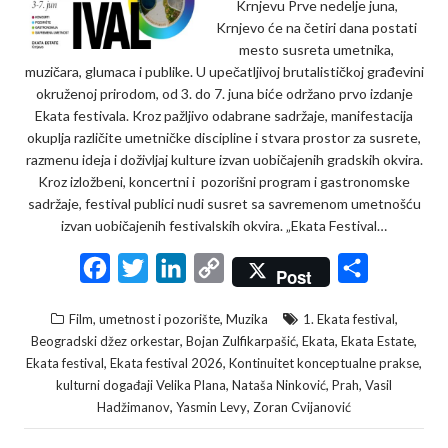
Krnjevu Prve nedelje juna,
Krnjevo će na četiri dana postati
mesto susreta umetnika,
muzičara, glumaca i publike. U upečatljivoj brutalističkoj građevini
okruženoj prirodom, od 3. do 7. juna biće održano prvo izdanje
Ekata festivala. Kroz pažljivo odabrane sadržaje, manifestacija
okuplja različite umetničke discipline i stvara prostor za susrete,
razmenu ideja i doživljaj kulture izvan uobičajenih gradskih okvira.
Kroz izložbeni, koncertni i pozorišni program i gastronomske
sadržaje, festival publici nudi susret sa savremenom umetnošću
izvan uobičajenih festivalskih okvira. „Ekata Festival…
F
T
L
C
S
Post
a
w
i
o
h
,
,
Film, umetnost i pozorište
Muzika
1. Ekata festival
c
i
n
p
a
,
,
,
,
Beogradski džez orkestar
Bojan Zulfikarpašić
Ekata
Ekata Estate
e
t
k
y
r
,
,
,
Ekata festival
Ekata festival 2026
Kontinuitet konceptualne prakse
,
,
,
kulturni događaji Velika Plana
Nataša Ninković
Prah
Vasil
b
t
e
L
e
,
,
Hadžimanov
Yasmin Levy
Zoran Cvijanović
o
e
d
i
o
r
I
n