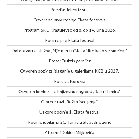
Poezija: Jeleni iz sna
Otvoreno prvo izdanje Ekata festivala
Program SKC Kragujevac od 8. do 14. juna 2026.
Počinje prvi Ekata festival
Dobrotvorna izložba „Nije meni ništa. Vidite kako se smejem“
Proza: Fruktis garnijer
Otvoren poziv za izlaganje u galerijama KCB u 2027.
Poezija: Korozija
Otvoren konkurs za književnu nagradu „Bal u Elemiru“
O predstavi „Režim isceljenja“
Uskoro počinje 1. Ekata festival
Počinje jubilarna 20. Turneja Slobodne zone
Aforizmi Đokice Miljkovića