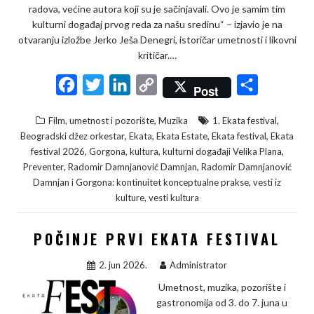
radova, većine autora koji su je sačinjavali. Ovo je samim tim
kulturni događaj prvog reda za našu sredinu“ – izjavio je na
otvaranju izložbe Jerko Ješa Denegri, istoričar umetnosti i likovni
kritičar.…
F
T
L
C
S
Post
a
w
i
o
h
,
,
Film, umetnost i pozorište
Muzika
1. Ekata festival
c
i
n
p
a
,
,
,
,
Beogradski džez orkestar
Ekata
Ekata Estate
Ekata festival
Ekata
e
t
k
y
r
,
,
,
,
festival 2026
Gorgona
kultura
kulturni događaji Velika Plana
,
,
Preventer
Radomir Damnjanović Damnjan
Radomir Damnjanović
b
t
e
L
e
,
Damnjan i Gorgona: kontinuitet konceptualne prakse
vesti iz
o
e
d
i
,
kulture
vesti kultura
o
r
I
n
k
n
k
POČINJE PRVI EKATA FESTIVAL
2. jun 2026.
Administrator
Umetnost, muzika, pozorište i
gastronomija od 3. do 7. juna u