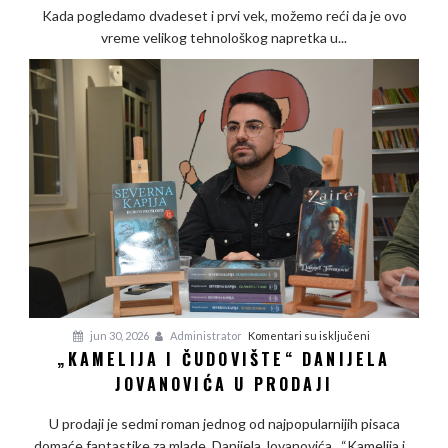
Kada pogledamo dvadeset i prvi vek, možemo reći da je ovo
su
vreme velikog tehnološkog napretka u...
ono
što
čini
našu
dušu“
na
jun 30, 2026
Administrator
Komentari su isključeni
„KAMELIJA I ČUDOVIŠTE“ DANIJELA
„Kamelija
JOVANOVIĆA U PRODAJI
i
čudovište“
U prodaji je sedmi roman jednog od najpopularnijih pisaca
Danijela
domaće fantastike za mlade, Danijela Jovanovića. “Kamelija i...
Jovanovića