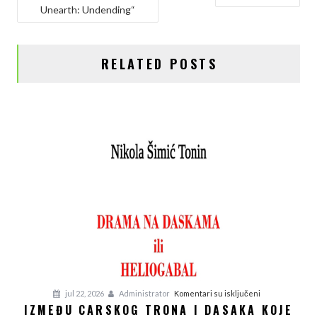
Unearth: Undending“
ČLANKA
o
r
I
n
k
n
k
RELATED POSTS
na
jul 22, 2026
Administrator
Komentari su isključeni
IZMEĐU CARSKOG TRONA I DASAKA KOJE
Između