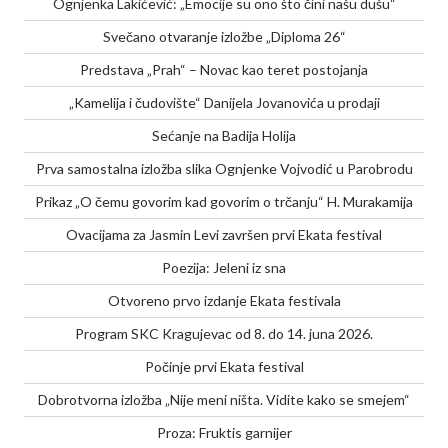
Ognjenka Lakićević: „Emocije su ono što čini našu dušu“
Svečano otvaranje izložbe „Diploma 26“
Predstava „Prah“ – Novac kao teret postojanja
„Kamelija i čudovište“ Danijela Jovanovića u prodaji
Sećanje na Badija Holija
Prva samostalna izložba slika Ognjenke Vojvodić u Parobrodu
Prikaz „O čemu govorim kad govorim o trčanju“ H. Murakamija
Ovacijama za Jasmin Levi završen prvi Ekata festival
Poezija: Jeleni iz sna
Otvoreno prvo izdanje Ekata festivala
Program SKC Kragujevac od 8. do 14. juna 2026.
Počinje prvi Ekata festival
Dobrotvorna izložba „Nije meni ništa. Vidite kako se smejem“
Proza: Fruktis garnijer