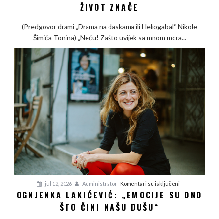
ŽIVOT ZNAČE
carskog
trona
(Predgovor drami „Drama na daskama ili Heliogabal“ Nikole
i
Šimića Tonina) „Neću! Zašto uvijek sa mnom mora...
dasaka
koje
život
znače
na
jul 12, 2026
Administrator
Komentari su isključeni
OGNJENKA LAKIĆEVIĆ: „EMOCIJE SU ONO
Ognjenka
ŠTO ČINI NAŠU DUŠU“
Lakićević:
„Emocije