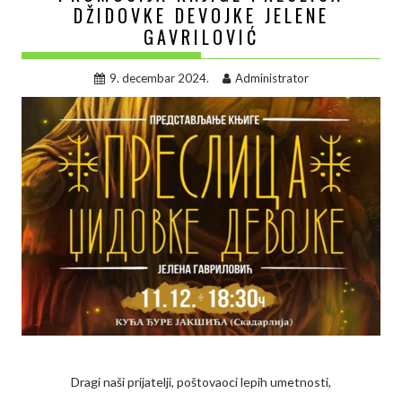
DŽIDOVKE DEVOJKE JELENE
GAVRILOVIĆ
9. decembar 2024.
Administrator
Dragi naši prijatelji, poštovaoci lepih umetnosti,