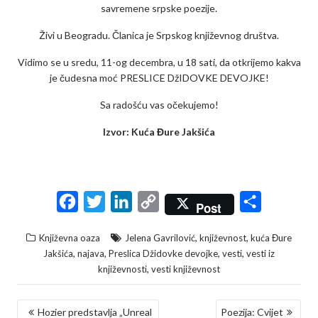
savremene srpske poezije.
Živi u Beogradu. Članica je Srpskog književnog društva.
Vidimo se u sredu, 11-og decembra, u 18 sati, da otkrijemo kakva
je čudesna moć PRESLICE DžIDOVKE DEVOJKE!
Sa radošću vas očekujemo!
Izvor: Kuća Đure Jakšića
F
T
L
C
S
Post
a
w
i
o
h
,
,
Književna oaza
Jelena Gavrilović
književnost
kuća Đure
c
i
n
p
a
,
,
,
,
Jakšića
najava
Preslica Džidovke devojke
vesti
vesti iz
e
t
k
y
r
,
književnosti
vesti književnost
b
t
e
L
e
KRETANJE
o
e
d
i
Hozier predstavlja „Unreal
Poezija: Cvijet