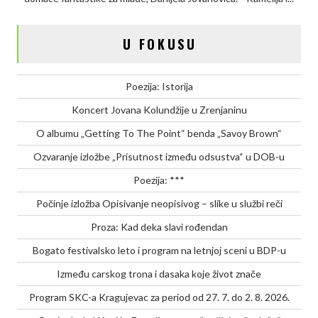
u
prodaji
U FOKUSU
Poezija: Istorija
Koncert Jovana Kolundžije u Zrenjaninu
O albumu „Getting To The Point“ benda „Savoy Brown“
Ozvaranje izložbe „Prisutnost između odsustva“ u DOB-u
Poezija: ***
Počinje izložba Opisivanje neopisivog – slike u službi reči
Proza: Kad deka slavi rođendan
Bogato festivalsko leto i program na letnjoj sceni u BDP-u
Između carskog trona i dasaka koje život znače
Program SKC-a Kragujevac za period od 27. 7. do 2. 8. 2026.