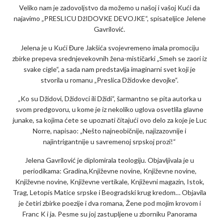
Veliko nam je zadovoljstvo da možemo u našoj i vašoj Kući da
najavimo „PRESLICU DžIDOVKE DEVOJKE“, spisateljice Jelene
Gavrilović.
Jelena je u Kući Đure Jakšića svojevremeno imala promociju
zbirke prepeva srednjevekovnih žena-mističarki „Smeh se zaori iz
svake cigle“, a sada nam predstavlja imaginarni svet koji je
stvorila u romanu „Preslica Džidovke devojke“.
„Ko su Džidovi, Džidovci ili Džidi“, šarmantno se pita autorka u
svom predgovoru, u kome je iz nekoliko uglova osvetlila glavne
junake, sa kojima ćete se upoznati čitajući ovo delo za koje je Luc
Norre, napisao: „Nešto najneobičnije, najizazovnije i
najintrigantnije u savremenoj srpskoj prozi!“
Jelena Gavrilović je diplomirala teologiju. Objavljivala je u
periodikama: Gradina,Književne novine, Književne novine,
Književne novine, Književne vertikale, Književni magazin, Istok,
Trag, Letopis Matice srpske i Beogradski krug kredom… Objavila
je četiri zbirke poezije i dva romana, Žene pod mojim krovom i
Franc K i ja. Pesme su joj zastupljene u zborniku Panorama