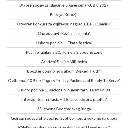
Otvoren poziv za izlaganje u galerijama KCB u 2027.
Poezija: Korozija
Otvoren konkurs za književnu nagradu „Bal u Elemiru“
O predstavi „Režim isceljenja“
Uskoro počinje 1. Ekata festival
Počinje jubilarna 20. Turneja Slobodne zone
Aforizmi Đokice Miljkovića
Boozter objavio novi album „Naked Truth“
O albumu „40 Blue Fingers Freshly Packed and Ready To Serve“
Uskoro počinje 1. nacionalni humanitarni sajam knjiga
Intervju: Jelena Tasić – „Deca su iskrena publika“
35. godina Beogradskog izloga
Goli car i odeća tihe većine: Svet će morati nekome da ugodi
Kidalica predstavlja spot za debi singl „U ovoj pesmi“