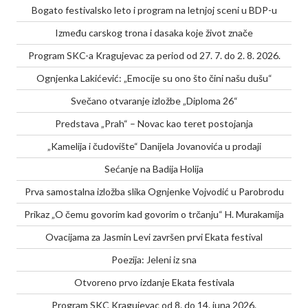
Bogato festivalsko leto i program na letnjoj sceni u BDP-u
Između carskog trona i dasaka koje život znače
Program SKC-a Kragujevac za period od 27. 7. do 2. 8. 2026.
Ognjenka Lakićević: „Emocije su ono što čini našu dušu“
Svečano otvaranje izložbe „Diploma 26“
Predstava „Prah“ – Novac kao teret postojanja
„Kamelija i čudovište“ Danijela Jovanovića u prodaji
Sećanje na Badija Holija
Prva samostalna izložba slika Ognjenke Vojvodić u Parobrodu
Prikaz „O čemu govorim kad govorim o trčanju“ H. Murakamija
Ovacijama za Jasmin Levi završen prvi Ekata festival
Poezija: Jeleni iz sna
Otvoreno prvo izdanje Ekata festivala
Program SKC Kragujevac od 8. do 14. juna 2026.