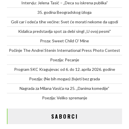
Intervju: Jelena Tasić – „Deca su iskrena publika“
35. godina Beogradskog izloga
Goli car i odeća tihe većine: Svet će morati nekome da ugodi
Kidalica predstavlja spot za debi singl „U ovoj pesmi“
Proza: Sweet Child O’ Mine
Počinje The Andrei Stenin International Press Photo Contest
Poezija: Pecanje
Program SKC Kragujevac od 6. do 12. aprila 2026. godine
Poezija: (Ne bih mogao) živjeti bez grada
Nagrada za Milana Vasića na 25. „Danima komedije“
Poezija: Veliko spremanje
SABORCI