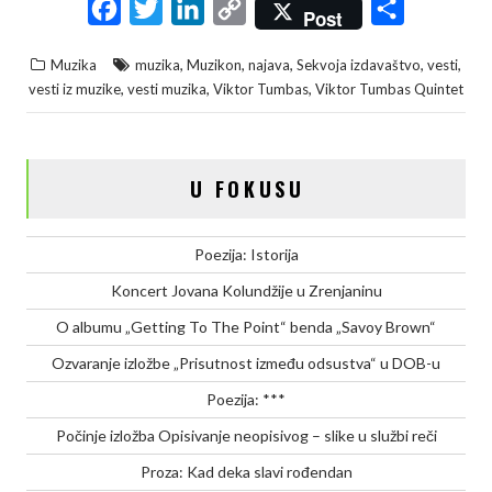
F
T
L
C
S
Post
a
w
i
o
h
,
,
,
,
,
Muzika
muzika
Muzikon
najava
Sekvoja izdavaštvo
vesti
c
i
n
p
a
,
,
,
vesti iz muzike
vesti muzika
Viktor Tumbas
Viktor Tumbas Quintet
e
t
k
y
r
b
t
e
L
e
o
e
d
i
U FOKUSU
o
r
I
n
k
n
k
Poezija: Istorija
Koncert Jovana Kolundžije u Zrenjaninu
O albumu „Getting To The Point“ benda „Savoy Brown“
Ozvaranje izložbe „Prisutnost između odsustva“ u DOB-u
Poezija: ***
Počinje izložba Opisivanje neopisivog – slike u službi reči
Proza: Kad deka slavi rođendan