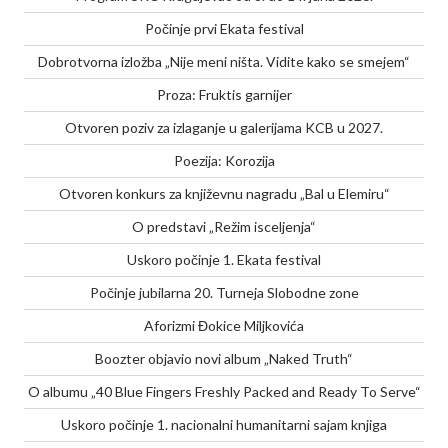
Počinje prvi Ekata festival
Dobrotvorna izložba „Nije meni ništa. Vidite kako se smejem“
Proza: Fruktis garnijer
Otvoren poziv za izlaganje u galerijama KCB u 2027.
Poezija: Korozija
Otvoren konkurs za književnu nagradu „Bal u Elemiru“
O predstavi „Režim isceljenja“
Uskoro počinje 1. Ekata festival
Počinje jubilarna 20. Turneja Slobodne zone
Aforizmi Đokice Miljkovića
Boozter objavio novi album „Naked Truth“
O albumu „40 Blue Fingers Freshly Packed and Ready To Serve“
Uskoro počinje 1. nacionalni humanitarni sajam knjiga