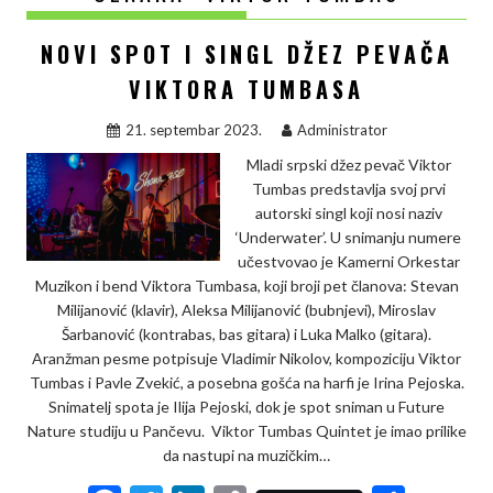
NOVI SPOT I SINGL DŽEZ PEVAČA
VIKTORA TUMBASA
21. septembar 2023.
Administrator
Mladi srpski džez pevač Viktor
Tumbas predstavlja svoj prvi
autorski singl koji nosi naziv
‘Underwater’. U snimanju numere
učestvovao je Kamerni Orkestar
Muzikon i bend Viktora Tumbasa, koji broji pet članova: Stevan
Milijanović (klavir), Aleksa Milijanović (bubnjevi), Miroslav
Šarbanović (kontrabas, bas gitara) i Luka Malko (gitara).
Aranžman pesme potpisuje Vladimir Nikolov, kompoziciju Viktor
Tumbas i Pavle Zvekić, a posebna gošća na harfi je Irina Pejoska.
Snimatelj spota je Ilija Pejoski, dok je spot sniman u Future
Nature studiju u Pančevu. Viktor Tumbas Quintet je imao prilike
da nastupi na muzičkim…