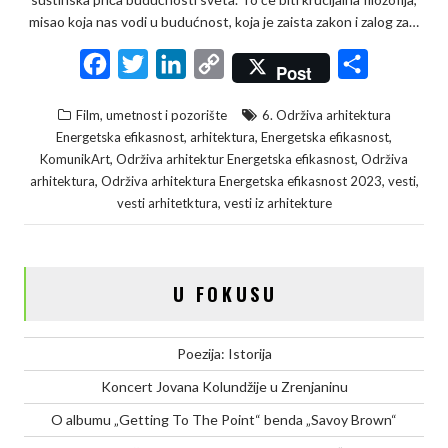
misao koja nas vodi u budućnost, koja je zaista zakon i zalog za…
F
T
L
C
S
Post
a
w
i
o
h
Film, umetnost i pozorište
6. Održiva arhitektura
c
i
n
p
a
,
,
,
Energetska efikasnost
arhitektura
Energetska efikasnost
e
t
k
y
r
,
,
KomunikArt
Održiva arhitektur Energetska efikasnost
Održiva
,
,
,
arhitektura
Održiva arhitektura Energetska efikasnost 2023
vesti
b
t
e
L
e
,
vesti arhitetktura
vesti iz arhitekture
o
e
d
i
o
r
I
n
k
n
k
U FOKUSU
Poezija: Istorija
Koncert Jovana Kolundžije u Zrenjaninu
O albumu „Getting To The Point“ benda „Savoy Brown“