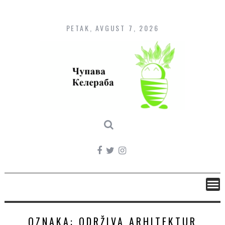
Skip
to
content
PETAK, AVGUST 7, 2026
OZNAKA:
ODRŽIVA ARHITEKTUR