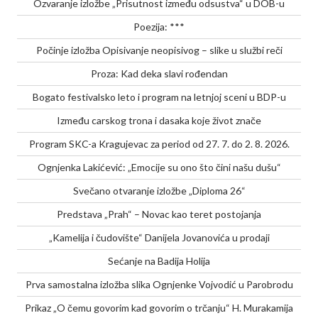
Ozvaranje izložbe „Prisutnost između odsustva“ u DOB-u
Poezija: ***
Počinje izložba Opisivanje neopisivog – slike u službi reči
Proza: Kad deka slavi rođendan
Bogato festivalsko leto i program na letnjoj sceni u BDP-u
Između carskog trona i dasaka koje život znače
Program SKC-a Kragujevac za period od 27. 7. do 2. 8. 2026.
Ognjenka Lakićević: „Emocije su ono što čini našu dušu“
Svečano otvaranje izložbe „Diploma 26“
Predstava „Prah“ – Novac kao teret postojanja
„Kamelija i čudovište“ Danijela Jovanovića u prodaji
Sećanje na Badija Holija
Prva samostalna izložba slika Ognjenke Vojvodić u Parobrodu
Prikaz „O čemu govorim kad govorim o trčanju“ H. Murakamija