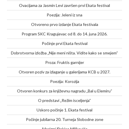
Ovacijama za Jasmin Levi završen prvi Ekata festival
Poezija: Jeleni iz sna
Otvoreno prvo izdanje Ekata festivala
Program SKC Kragujevac od 8. do 14. juna 2026.
Počinje prvi Ekata festival
Dobrotvorna izložba „Nije meni ništa. Vidite kako se smejem“
Proza: Fruktis garnijer
Otvoren poziv za izlaganje u galerijama KCB u 2027.
Poezija: Korozija
Otvoren konkurs za književnu nagradu „Bal u Elemiru“
O predstavi „Režim isceljenja“
Uskoro počinje 1. Ekata festival
Počinje jubilarna 20. Turneja Slobodne zone
Aforizmi Đokice Miljkovića