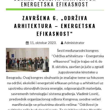
ENERGETSKA EFIKASNOST
ZAVRŠENA 6. „ODRŽIVA
ARHITEKTURA – ENERGETSKA
EFIKASNOST“
11. oktobar 2023.
Administrator
Šesti međunarodni kongres
“Održiva arhitektura – Energetska
efikasnost” koji je trajao od 6. do
8. oktobra, završen je juče u zgradi
Jugoslovenske kinoteke u
Beogradu. Ovaj kongres obuhvatio je značajne teme sa fokusom
na održivi, ekološki i energetski efikasan pristup u arhitekturi uz
upotrebu obnovljivih izvora energije, odgovarajućih materijala,
savremenih tehnologija i sistema građenja. Vladimir Lovrić,
predsednik organizacionog odbora Kongresa, uvodne večeri
manifestacije se prisutnima obratio rečima: “Održivost je
suštinska priča budućnosti sveta. To će biti krucijalna filozofija,