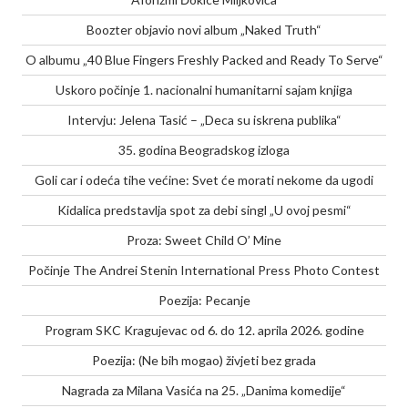
Boozter objavio novi album „Naked Truth“
O albumu „40 Blue Fingers Freshly Packed and Ready To Serve“
Uskoro počinje 1. nacionalni humanitarni sajam knjiga
Intervju: Jelena Tasić – „Deca su iskrena publika“
35. godina Beogradskog izloga
Goli car i odeća tihe većine: Svet će morati nekome da ugodi
Kidalica predstavlja spot za debi singl „U ovoj pesmi“
Proza: Sweet Child O’ Mine
Počinje The Andrei Stenin International Press Photo Contest
Poezija: Pecanje
Program SKC Kragujevac od 6. do 12. aprila 2026. godine
Poezija: (Ne bih mogao) živjeti bez grada
Nagrada za Milana Vasića na 25. „Danima komedije“