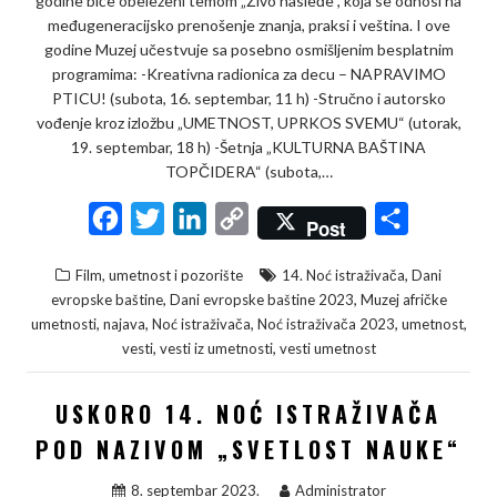
godine biće obeleženi temom „Živo nasleđe“, koja se odnosi na
međugeneracijsko prenošenje znanja, praksi i veština. I ove
godine Muzej učestvuje sa posebno osmišljenim besplatnim
programima: -Kreativna radionica za decu – NAPRAVIMO
PTICU! (subota, 16. septembar, 11 h) -Stručno i autorsko
vođenje kroz izložbu „UMETNOST, UPRKOS SVEMU“ (utorak,
19. septembar, 18 h) -Šetnja „KULTURNA BAŠTINA
TOPČIDERA“ (subota,…
F
T
L
C
S
Post
a
w
i
o
h
,
Film, umetnost i pozorište
14. Noć istraživača
Dani
c
i
n
p
a
,
,
evropske baštine
Dani evropske baštine 2023
Muzej afričke
e
t
k
y
r
,
,
,
,
,
umetnosti
najava
Noć istraživača
Noć istraživača 2023
umetnost
,
,
vesti
vesti iz umetnosti
vesti umetnost
b
t
e
L
e
o
e
d
i
USKORO 14. NOĆ ISTRAŽIVAČA
o
r
I
n
POD NAZIVOM „SVETLOST NAUKE“
k
n
k
8. septembar 2023.
Administrator