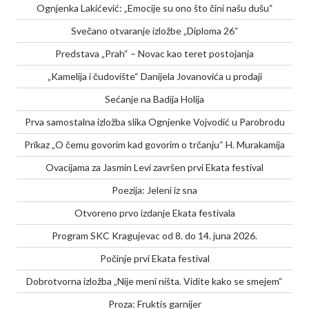
Ognjenka Lakićević: „Emocije su ono što čini našu dušu“
Svečano otvaranje izložbe „Diploma 26“
Predstava „Prah“ – Novac kao teret postojanja
„Kamelija i čudovište“ Danijela Jovanovića u prodaji
Sećanje na Badija Holija
Prva samostalna izložba slika Ognjenke Vojvodić u Parobrodu
Prikaz „O čemu govorim kad govorim o trčanju“ H. Murakamija
Ovacijama za Jasmin Levi završen prvi Ekata festival
Poezija: Jeleni iz sna
Otvoreno prvo izdanje Ekata festivala
Program SKC Kragujevac od 8. do 14. juna 2026.
Počinje prvi Ekata festival
Dobrotvorna izložba „Nije meni ništa. Vidite kako se smejem“
Proza: Fruktis garnijer