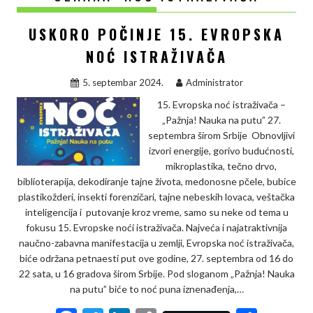
USKORO POČINJE 15. EVROPSKA
NOĆ ISTRAŽIVAČA
5. septembar 2024.
Administrator
15. Evropska noć istraživača –
„Pažnja! Nauka na putu” 27.
septembra širom Srbije Obnovljivi
izvori energije, gorivo budućnosti,
mikroplastika, tečno drvo,
biblioterapija, dekodiranje tajne života, medonosne pčele, bubice
plastikožderi, insekti forenzičari, tajne nebeskih lovaca, veštačka
inteligencija i putovanje kroz vreme, samo su neke od tema u
fokusu 15. Evropske noći istraživača. Najveća i najatraktivnija
naučno-zabavna manifestacija u zemlji, Evropska noć istraživača,
biće održana petnaesti put ove godine, 27. septembra od 16 do
22 sata, u 16 gradova širom Srbije. Pod sloganom „Pažnja! Nauka
na putu” biće to noć puna iznenađenja,…