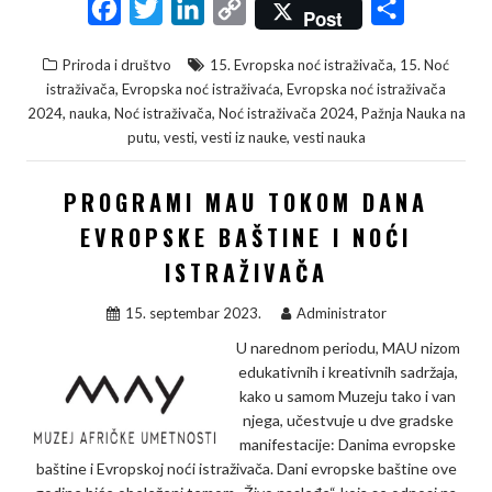
F
T
L
C
S
Post
a
w
i
o
h
,
Priroda i društvo
15. Evropska noć istraživača
15. Noć
c
i
n
p
a
,
,
istraživača
Evropska noć istraživaća
Evropska noć istraživača
e
t
k
y
r
,
,
,
,
2024
nauka
Noć istraživača
Noć istraživača 2024
Pažnja Nauka na
,
,
,
putu
vesti
vesti iz nauke
vesti nauka
b
t
e
L
e
o
e
d
i
PROGRAMI MAU TOKOM DANA
o
r
I
n
EVROPSKE BAŠTINE I NOĆI
k
n
k
ISTRAŽIVAČA
15. septembar 2023.
Administrator
U narednom periodu, MAU nizom
edukativnih i kreativnih sadržaja,
kako u samom Muzeju tako i van
njega, učestvuje u dve gradske
manifestacije: Danima evropske
baštine i Evropskoj noći istraživača. Dani evropske baštine ove