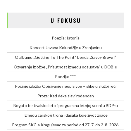
b
t
e
L
e
o
e
d
i
o
r
I
n
U FOKUSU
k
n
k
Poezija: Istorija
Koncert Jovana Kolundžije u Zrenjaninu
O albumu „Getting To The Point“ benda „Savoy Brown“
Ozvaranje izložbe „Prisutnost između odsustva“ u DOB-u
Poezija: ***
Počinje izložba Opisivanje neopisivog – slike u službi reči
Proza: Kad deka slavi rođendan
Bogato festivalsko leto i program na letnjoj sceni u BDP-u
Između carskog trona i dasaka koje život znače
Program SKC-a Kragujevac za period od 27. 7. do 2. 8. 2026.