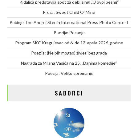
Kidalica predstavlja spot za debi singl „U ovoj pesmi“
Proza: Sweet Child O’ Mine
Počinje The Andrei Stenin International Press Photo Contest
Poezija: Pecanje
Program SKC Kragujevac od 6. do 12. aprila 2026. godine
Poezija: (Ne bih mogao) živjeti bez grada
Nagrada za Milana Vasića na 25. „Danima komedije“
Poezija: Veliko spremanje
SABORCI