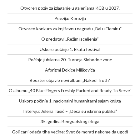
Otvoren poziv za izlaganje u galerijama KCB u 2027.
Poezija: Korozija
Otvoren konkurs za književnu nagradu „Bal u Elemiru“
O predstavi „Režim isceljenja“
Uskoro počinje 1. Ekata festival
Počinje jubilarna 20. Turneja Slobodne zone
Aforizmi Đokice Miljkovića
Boozter objavio novi album „Naked Truth“
O albumu „40 Blue Fingers Freshly Packed and Ready To Serve“
Uskoro počinje 1. nacionalni humanitarni sajam knjiga
Intervju: Jelena Tasić – „Deca su iskrena publika“
35. godina Beogradskog izloga
Goli car i odeća tihe većine: Svet će morati nekome da ugodi