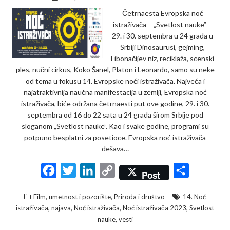
Četrnaesta Evropska noć
istraživača – „Svetlost nauke” –
29. i 30. septembra u 24 grada u
Srbiji Dinosaurusi, gejming,
Fibonačijev niz, reciklaža, scenski
ples, nučni cirkus, Koko Šanel, Platon i Leonardo, samo su neke
od tema u fokusu 14. Evropske noći istraživača. Najveća i
najatraktivnija naučna manifestacija u zemlji, Evropska noć
istraživača, biće održana četrnaesti put ove godine, 29. i 30.
septembra od 16 do 22 sata u 24 grada širom Srbije pod
sloganom „Svetlost nauke”. Kao i svake godine, programi su
potpuno besplatni za posetioce. Evropska noć istraživača
dešava…
F
T
L
C
S
Post
a
w
i
o
h
,
Film, umetnost i pozorište
Priroda i društvo
14. Noć
c
i
n
p
a
,
,
,
,
istraživača
najava
Noć istraživača
Noć istraživača 2023
Svetlost
e
t
k
y
r
,
nauke
vesti