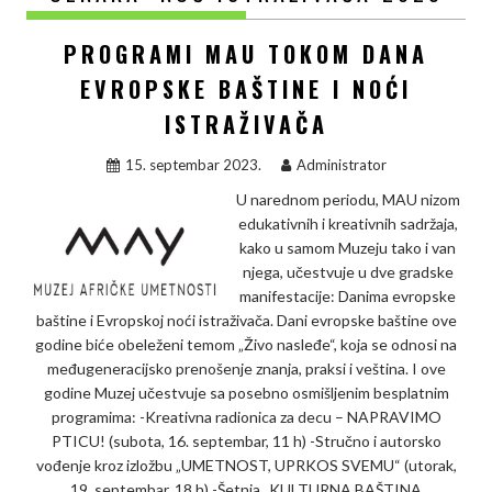
PROGRAMI MAU TOKOM DANA
EVROPSKE BAŠTINE I NOĆI
ISTRAŽIVAČA
15. septembar 2023.
Administrator
U narednom periodu, MAU nizom
edukativnih i kreativnih sadržaja,
kako u samom Muzeju tako i van
njega, učestvuje u dve gradske
manifestacije: Danima evropske
baštine i Evropskoj noći istraživača. Dani evropske baštine ove
godine biće obeleženi temom „Živo nasleđe“, koja se odnosi na
međugeneracijsko prenošenje znanja, praksi i veština. I ove
godine Muzej učestvuje sa posebno osmišljenim besplatnim
programima: -Kreativna radionica za decu – NAPRAVIMO
PTICU! (subota, 16. septembar, 11 h) -Stručno i autorsko
vođenje kroz izložbu „UMETNOST, UPRKOS SVEMU“ (utorak,
19. septembar, 18 h) -Šetnja „KULTURNA BAŠTINA