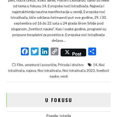
ples, nučni cirkus, Koko Šanel, Platon i Leonardo, samo su neke
od tema u fokusu 14. Evropske noći istraživača. Najveća i
najatraktivnija naučna manifestacija u zemlji, Evropska noć
istraživača, biće održana četrnaesti put ove godine, 29. i 30.
septembra od 16 do 22 sata u 24 grada širom Srbije pod
sloganom „Svetlost nauke”. Kao i svake godine, programi su
potpuno besplatni za posetioce. Evropska noć istraživača
dešava…
F
T
L
C
S
Post
a
w
i
o
h
,
Film, umetnost i pozorište
Priroda i društvo
14. Noć
c
i
n
p
a
,
,
,
,
istraživača
najava
Noć istraživača
Noć istraživača 2023
Svetlost
e
t
k
y
r
,
nauke
vesti
b
t
e
L
e
o
e
d
i
o
r
I
n
U FOKUSU
k
n
k
Poezija: Istorija