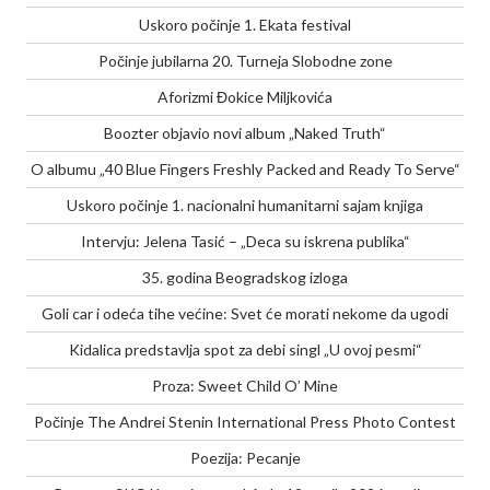
Uskoro počinje 1. Ekata festival
Počinje jubilarna 20. Turneja Slobodne zone
Aforizmi Đokice Miljkovića
Boozter objavio novi album „Naked Truth“
O albumu „40 Blue Fingers Freshly Packed and Ready To Serve“
Uskoro počinje 1. nacionalni humanitarni sajam knjiga
Intervju: Jelena Tasić – „Deca su iskrena publika“
35. godina Beogradskog izloga
Goli car i odeća tihe većine: Svet će morati nekome da ugodi
Kidalica predstavlja spot za debi singl „U ovoj pesmi“
Proza: Sweet Child O’ Mine
Počinje The Andrei Stenin International Press Photo Contest
Poezija: Pecanje