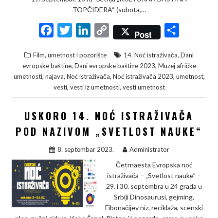
TOPČIDERA“ (subota,…
F
T
L
C
S
Post
a
w
i
o
h
,
Film, umetnost i pozorište
14. Noć istraživača
Dani
c
i
n
p
a
,
,
evropske baštine
Dani evropske baštine 2023
Muzej afričke
e
t
k
y
r
,
,
,
,
,
umetnosti
najava
Noć istraživača
Noć istraživača 2023
umetnost
,
,
vesti
vesti iz umetnosti
vesti umetnost
b
t
e
L
e
o
e
d
i
USKORO 14. NOĆ ISTRAŽIVAČA
o
r
I
n
POD NAZIVOM „SVETLOST NAUKE“
k
n
k
8. septembar 2023.
Administrator
Četrnaesta Evropska noć
istraživača – „Svetlost nauke” –
29. i 30. septembra u 24 grada u
Srbiji Dinosaurusi, gejming,
Fibonačijev niz, reciklaža, scenski