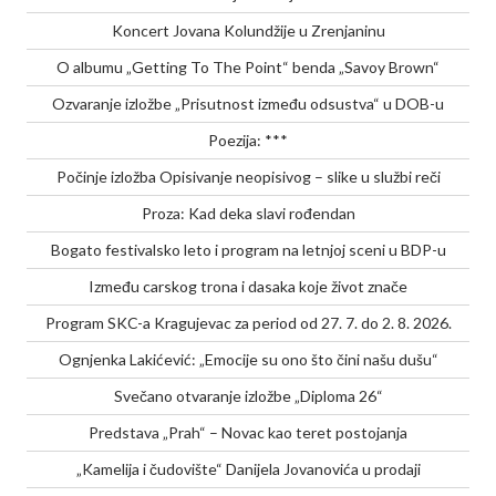
Koncert Jovana Kolundžije u Zrenjaninu
O albumu „Getting To The Point“ benda „Savoy Brown“
Ozvaranje izložbe „Prisutnost između odsustva“ u DOB-u
Poezija: ***
Počinje izložba Opisivanje neopisivog – slike u službi reči
Proza: Kad deka slavi rođendan
Bogato festivalsko leto i program na letnjoj sceni u BDP-u
Između carskog trona i dasaka koje život znače
Program SKC-a Kragujevac za period od 27. 7. do 2. 8. 2026.
Ognjenka Lakićević: „Emocije su ono što čini našu dušu“
Svečano otvaranje izložbe „Diploma 26“
Predstava „Prah“ – Novac kao teret postojanja
„Kamelija i čudovište“ Danijela Jovanovića u prodaji