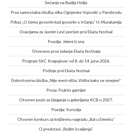
Sećanje na Badija Holija
Prva samostalna izložba slika Ognjenke Vojvodić u Parobrodu
Prikaz „O čemu govorim kad govorim o trčanju“ H. Murakamija
Ovacijama za Jasmin Levi završen prvi Ekata festival
Poezija: Jeleni iz sna
Otvoreno prvo izdanje Ekata festivala
Program SKC Kragujevac od 8. do 14. juna 2026.
Počinje prvi Ekata festival
Dobrotvorna izložba „Nije meni ništa. Vidite kako se smejem“
Proza: Fruktis garnijer
Otvoren poziv za izlaganje u galerijama KCB u 2027.
Poezija: Korozija
Otvoren konkurs za književnu nagradu „Bal u Elemiru“
O predstavi „Režim isceljenja“