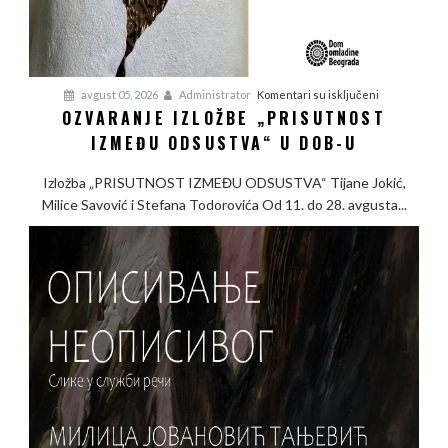
na
avgust 05, 2026
Administrator
Komentari su isključeni
OZVARANJE IZLOŽBE „PRISUTNOST
Ozvaranje
IZMEĐU ODSUSTVA“ U DOB-U
izložbe
„Prisutnost
Izložba „PRISUTNOST IZMEĐU ODSUSTVA“ Tijane Jokić,
između
Milice Savović i Stefana Todorovića Od 11. do 28. avgusta...
odsustva“
u
DOB-
u