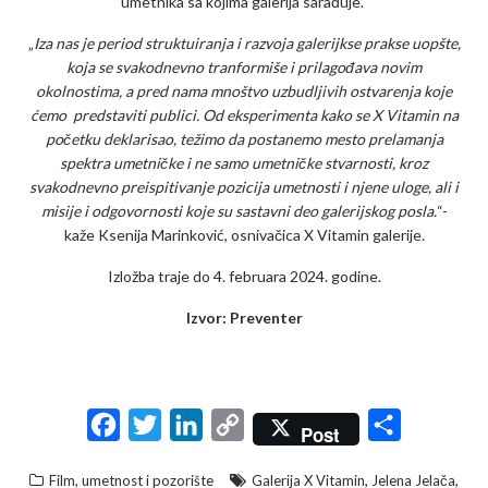
umetnika sa kojima galerija sarađuje.
„
Iza nas je period struktuiranja i razvoja galerijkse prakse uopšte,
koja se svakodnevno tranformiše i prilagođava novim
okolnostima, a pred nama mnoštvo uzbudljivih ostvarenja koje
ćemo predstaviti publici. Od eksperimenta kako se X Vitamin na
početku deklarisao, težimo da postanemo mesto prelamanja
spektra umetničke i ne samo umetničke stvarnosti, kroz
svakodnevno preispitivanje pozicija umetnosti i njene uloge, ali i
misije i odgovornosti koje su sastavni deo galerijskog posla.
“-
kaže Ksenija Marinković, osnivačica X Vitamin galerije.
Izložba traje do 4. februara 2024. godine.
Izvor: Preventer
F
T
L
C
S
Post
a
w
i
o
h
,
,
Film, umetnost i pozorište
Galerija X Vitamin
Jelena Jelača