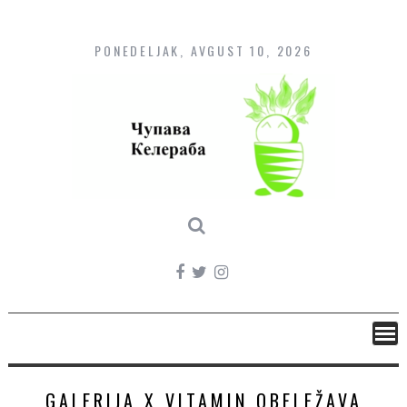
Skip
to
content
PONEDELJAK, AVGUST 10, 2026
GALERIJA X VITAMIN OBELEŽAVA