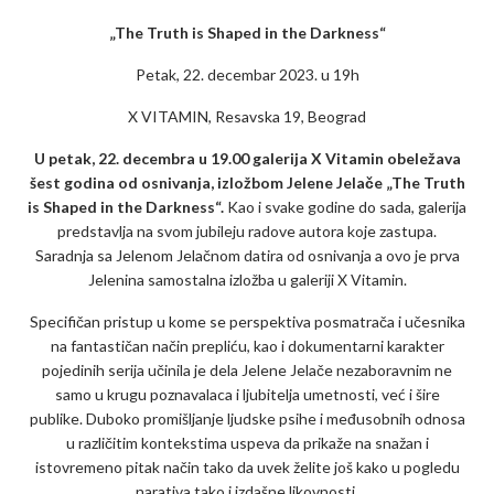
„The Truth is Shaped in the Darkness“
Petak, 22. decembar 2023. u 19h
X VITAMIN, Resavska 19, Beograd
U petak, 22. decembra u 19.00 galerija X Vitamin obeležava
šest godina od osnivanja, izložbom Jelene Jelače „The Truth
is Shaped in the Darkness“.
Kao i svake godine do sada, galerija
predstavlja na svom jubileju radove autora koje zastupa.
Saradnja sa Jelenom Jelačnom datira od osnivanja a ovo je prva
Jelenina samostalna izložba u galeriji X Vitamin.
Specifičan pristup u kome se perspektiva posmatrača i učesnika
na fantastičan način prepliću, kao i dokumentarni karakter
pojedinih serija učinila je dela Jelene Jelače nezaboravnim ne
samo u krugu poznavalaca i ljubitelja umetnosti, već i šire
publike. Duboko promišljanje ljudske psihe i međusobnih odnosa
u različitim kontekstima uspeva da prikaže na snažan i
istovremeno pitak način tako da uvek želite još kako u pogledu
narativa tako i izdašne likovnosti.