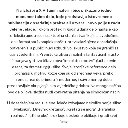
Na izložbi u X Vitamin galeriji biće prikazano jedno
monumentalno delo, koje predstavlja istovremeno
sublimaciju dosadašnje prakse ali otvara i novo polje u radu
Jelene Jelače.
Tokom proteklih godinu dana delo nastaje kao
refleksija umetnice na aktuelna stanja stvari kojima svedočimo,
dok formatom i kompleksnošću prevazilazi njena dosadašnja
ostvarenja, a publici nudi uzbudljivo iskustvo koje se graniči sa
transcedentnim. Pregršt karaktera realnih i fantastičnih gusto
ispunjava gotovo čitavu površinu platna potvrđujući Jelenin
osećaj za dramaturgiju slike. Svoje istorijske reference delo
pronalazi u motivu gozbi koje su od srednjeg veka, preko
renesanse do primera iz modernog i savremenog doba
predstavljale okupljanja oko zajedničkog dobra. Na mnogo načina
ovo delo i ova izložba nudi konkretna pitanja na simboličan način.
U dosadašnjem radu Jelene Jelače izdvajamo nekoliko serija slika:
„Meksiko“, „Dnevnik kretanja“, „Kretati se mora“, „Paralelna
realnost“ i „Kino oko“ kroz koje dosledno oblikuje i gradi svoj
izraz.