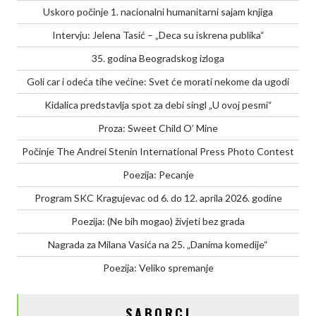
Uskoro počinje 1. nacionalni humanitarni sajam knjiga
Intervju: Jelena Tasić – „Deca su iskrena publika“
35. godina Beogradskog izloga
Goli car i odeća tihe većine: Svet će morati nekome da ugodi
Kidalica predstavlja spot za debi singl „U ovoj pesmi“
Proza: Sweet Child O’ Mine
Počinje The Andrei Stenin International Press Photo Contest
Poezija: Pecanje
Program SKC Kragujevac od 6. do 12. aprila 2026. godine
Poezija: (Ne bih mogao) živjeti bez grada
Nagrada za Milana Vasića na 25. „Danima komedije“
Poezija: Veliko spremanje
SABORCI