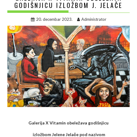
GODIŠNJICU IZLOŽBOM J. JELAČE
20. decembar 2023.
Administrator
Galerija X Vitamin obeležava godišnjicu
izložbom Jelene Jelače pod nazivom