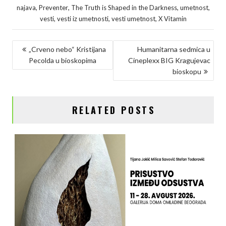
c
i
n
p
a
,
,
,
,
najava
Preventer
The Truth is Shaped in the Darkness
umetnost
e
t
k
y
r
,
,
,
vesti
vesti iz umetnosti
vesti umetnost
X Vitamin
b
t
e
L
e
KRETANJE
o
e
d
i
„Crveno nebo“ Kristijana
Humanitarna sedmica u
Pecolda u bioskopima
Cineplexx BIG Kragujevac
ČLANKA
o
r
I
n
bioskopu
k
n
k
RELATED POSTS