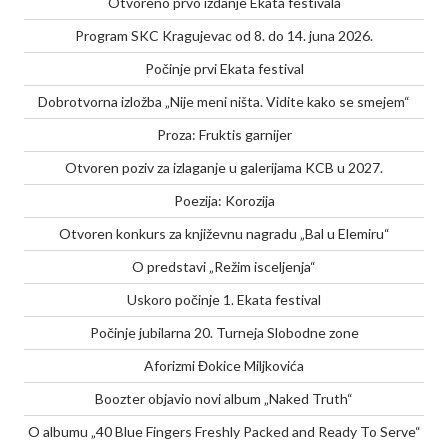
Otvoreno prvo izdanje Ekata festivala
Program SKC Kragujevac od 8. do 14. juna 2026.
Počinje prvi Ekata festival
Dobrotvorna izložba „Nije meni ništa. Vidite kako se smejem“
Proza: Fruktis garnijer
Otvoren poziv za izlaganje u galerijama KCB u 2027.
Poezija: Korozija
Otvoren konkurs za književnu nagradu „Bal u Elemiru“
O predstavi „Režim isceljenja“
Uskoro počinje 1. Ekata festival
Počinje jubilarna 20. Turneja Slobodne zone
Aforizmi Đokice Miljkovića
Boozter objavio novi album „Naked Truth“
O albumu „40 Blue Fingers Freshly Packed and Ready To Serve“