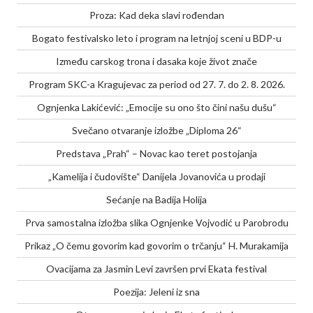
Proza: Kad deka slavi rođendan
Bogato festivalsko leto i program na letnjoj sceni u BDP-u
Između carskog trona i dasaka koje život znače
Program SKC-a Kragujevac za period od 27. 7. do 2. 8. 2026.
Ognjenka Lakićević: „Emocije su ono što čini našu dušu“
Svečano otvaranje izložbe „Diploma 26“
Predstava „Prah“ – Novac kao teret postojanja
„Kamelija i čudovište“ Danijela Jovanovića u prodaji
Sećanje na Badija Holija
Prva samostalna izložba slika Ognjenke Vojvodić u Parobrodu
Prikaz „O čemu govorim kad govorim o trčanju“ H. Murakamija
Ovacijama za Jasmin Levi završen prvi Ekata festival
Poezija: Jeleni iz sna