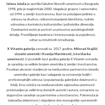
Jelena Jelača
je završila Fakultet likovnih umetnosti u Beogradu
1998. gde je magistrirala 2000. Izlagala je grupno i samostalno
od 1994. u zemlji i inostranstvu. Bavi se položajem jedinke u
odnosu na društvo, re(konstruisanjem) identiteta, rodnim
odnosima u kontekstu kulturološke i psihološke dimenzije.
Dominantni motiv je portret uz prisustvo autobiografskih
detalja. Promišljanje karaktera i interesovanje za pojedinost,
odraz su intuitivnih istraživanja.
X Vitamin galeriju
osnovali su 2017. godine,
Milorad Stajčić
vizuelni umetnik i Ksenija Marinković, istoričarka
umetnosti.
U proteklih šest godina galerija X Vitamin ostvarila
je saradnju sa velikim brojem umetnika iz zemlje i inostranstva.
Poseban akcenat stavljen je na međusobno partnerstvo između
umetnika i galerije kao i zalaganje za ostvarenje boljih i
profesionalnijih odnosa i popularizaciju galerijske delatnosti u
Srbiji. Kroz učešća na međunarodnim sajmovima umetnosti
predstavljen je veliki broj domaćih autorki i autora, ostvarene su
dugoročne saradnje sa parnterima u inostranstvu. Pokrenuta je
izdavačka delantnost i objavljene dve monografije savremenih