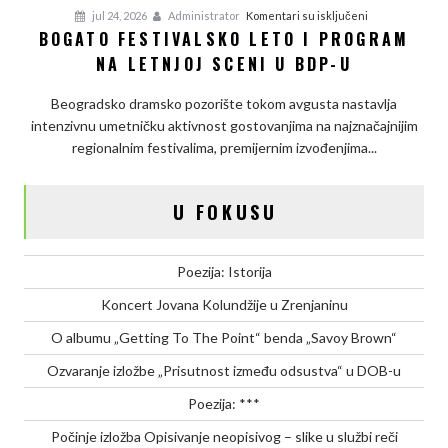
na
jul 24, 2026
Administrator
Komentari su isključeni
BOGATO FESTIVALSKO LETO I PROGRAM
Bogato
NA LETNJOJ SCENI U BDP-U
festivalsko
leto
Beogradsko dramsko pozorište tokom avgusta nastavlja
i
intenzivnu umetničku aktivnost gostovanjima na najznačajnijim
program
regionalnim festivalima, premijernim izvođenjima...
na
letnjoj
sceni
U FOKUSU
u
BDP-
u
Poezija: Istorija
Koncert Jovana Kolundžije u Zrenjaninu
O albumu „Getting To The Point“ benda „Savoy Brown“
Ozvaranje izložbe „Prisutnost između odsustva“ u DOB-u
Poezija: ***
Počinje izložba Opisivanje neopisivog – slike u službi reči