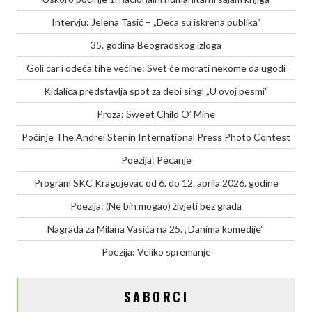
Intervju: Jelena Tasić – „Deca su iskrena publika“
35. godina Beogradskog izloga
Goli car i odeća tihe većine: Svet će morati nekome da ugodi
Kidalica predstavlja spot za debi singl „U ovoj pesmi“
Proza: Sweet Child O’ Mine
Počinje The Andrei Stenin International Press Photo Contest
Poezija: Pecanje
Program SKC Kragujevac od 6. do 12. aprila 2026. godine
Poezija: (Ne bih mogao) živjeti bez grada
Nagrada za Milana Vasića na 25. „Danima komedije“
Poezija: Veliko spremanje
SABORCI