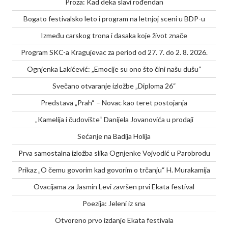
Proza: Kad deka slavi rođendan
Bogato festivalsko leto i program na letnjoj sceni u BDP-u
Između carskog trona i dasaka koje život znače
Program SKC-a Kragujevac za period od 27. 7. do 2. 8. 2026.
Ognjenka Lakićević: „Emocije su ono što čini našu dušu“
Svečano otvaranje izložbe „Diploma 26“
Predstava „Prah“ – Novac kao teret postojanja
„Kamelija i čudovište“ Danijela Jovanovića u prodaji
Sećanje na Badija Holija
Prva samostalna izložba slika Ognjenke Vojvodić u Parobrodu
Prikaz „O čemu govorim kad govorim o trčanju“ H. Murakamija
Ovacijama za Jasmin Levi završen prvi Ekata festival
Poezija: Jeleni iz sna
Otvoreno prvo izdanje Ekata festivala