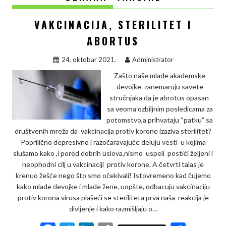
VAKCINACIJA, STERILITET I
ABORTUS
24. oktobar 2021.
Administrator
Zašto naše mlade akademske
devojke zanemaruju savete
stručnjaka da je abrotus opasan
sa veoma ozbiljnim posledicama za
potomstvo,a prihvataju “patku” sa
društvenih mreža da vakcinacija protiv korone izaziva sterilitet?
Poprilično depresivno i razočaravajuće deluju vesti u kojima
slušamo kako ,i pored dobrih uslova,nismo uspeli postići željeni i
neophodni cilj u vakcinaciji protiv korone. A četvrti talas je
krenuo žešće nego što smo očekivali! Istovremeno kad čujemo
kako mlade devojke i mlade žene, uopšte, odbacuju vakcinaciju
protiv korona virusa plašeći se steriliteta prva naša reakcija je
divljenje i kako razmišljaju o…