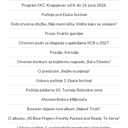
Program SKC Kragujevac od 8. do 14. juna 2026.
Počinje prvi Ekata festival
Dobrotvorna izložba „Nije meni ništa. Vidite kako se smejem“
Proza: Fruktis garnijer
Otvoren poziv za izlaganje u galerijama KCB u 2027.
Poezija: Korozija
Otvoren konkurs za književnu nagradu „Bal u Elemiru“
O predstavi „Režim isceljenja“
Uskoro počinje 1. Ekata festival
Počinje jubilarna 20. Turneja Slobodne zone
Aforizmi Đokice Miljkovića
Boozter objavio novi album „Naked Truth“
O albumu „40 Blue Fingers Freshly Packed and Ready To Serve“
Uskoro počinje 1. nacionalni humanitarni sajam knjiga