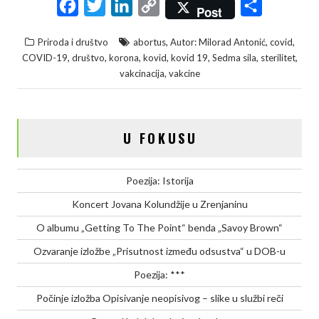
F
T
L
C
S
Post
a
w
i
o
h
,
,
,
Priroda i društvo
abortus
Autor: Milorad Antonić
covid
c
i
n
p
a
,
,
,
,
,
,
,
COVID-19
društvo
korona
kovid
kovid 19
Sedma sila
sterilitet
e
t
k
y
r
,
vakcinacija
vakcine
b
t
e
L
e
o
e
d
i
o
r
I
n
U FOKUSU
k
n
k
Poezija: Istorija
Koncert Jovana Kolundžije u Zrenjaninu
O albumu „Getting To The Point“ benda „Savoy Brown“
Ozvaranje izložbe „Prisutnost između odsustva“ u DOB-u
Poezija: ***
Počinje izložba Opisivanje neopisivog – slike u službi reči