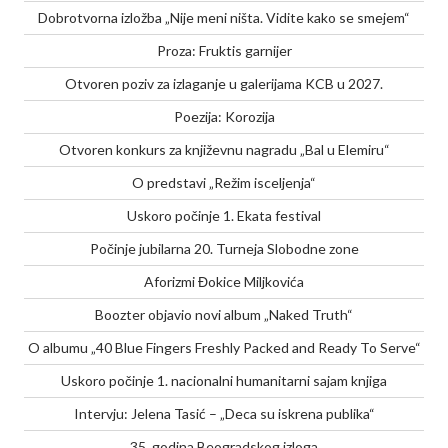
Dobrotvorna izložba „Nije meni ništa. Vidite kako se smejem“
Proza: Fruktis garnijer
Otvoren poziv za izlaganje u galerijama KCB u 2027.
Poezija: Korozija
Otvoren konkurs za književnu nagradu „Bal u Elemiru“
O predstavi „Režim isceljenja“
Uskoro počinje 1. Ekata festival
Počinje jubilarna 20. Turneja Slobodne zone
Aforizmi Đokice Miljkovića
Boozter objavio novi album „Naked Truth“
O albumu „40 Blue Fingers Freshly Packed and Ready To Serve“
Uskoro počinje 1. nacionalni humanitarni sajam knjiga
Intervju: Jelena Tasić – „Deca su iskrena publika“
35. godina Beogradskog izloga