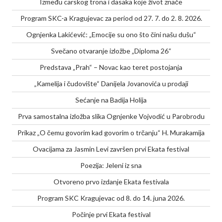
Između carskog trona i dasaka koje život znače
Program SKC-a Kragujevac za period od 27. 7. do 2. 8. 2026.
Ognjenka Lakićević: „Emocije su ono što čini našu dušu“
Svečano otvaranje izložbe „Diploma 26“
Predstava „Prah“ – Novac kao teret postojanja
„Kamelija i čudovište“ Danijela Jovanovića u prodaji
Sećanje na Badija Holija
Prva samostalna izložba slika Ognjenke Vojvodić u Parobrodu
Prikaz „O čemu govorim kad govorim o trčanju“ H. Murakamija
Ovacijama za Jasmin Levi završen prvi Ekata festival
Poezija: Jeleni iz sna
Otvoreno prvo izdanje Ekata festivala
Program SKC Kragujevac od 8. do 14. juna 2026.
Počinje prvi Ekata festival