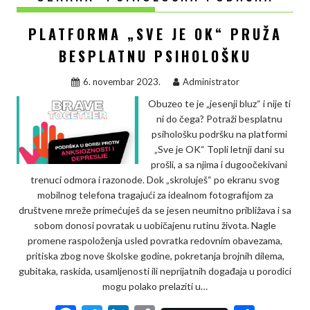
PLATFORMA „SVE JE OK“ PRUŽA
BESPLATNU PSIHOLOŠKU
6. novembar 2023.
Administrator
Obuzeo te je „jesenji bluz“ i nije ti
ni do čega? Potraži besplatnu
psihološku podršku na platformi
„Sve je OK“ Topli letnji dani su
prošli, a sa njima i dugoočekivani
trenuci odmora i razonode. Dok „skroluješ“ po ekranu svog
mobilnog telefona tragajući za idealnom fotografijom za
društvene mreže primećuješ da se jesen neumitno približava i sa
sobom donosi povratak u uobičajenu rutinu života. Nagle
promene raspoloženja usled povratka redovnim obavezama,
pritiska zbog nove školske godine, pokretanja brojnih dilema,
gubitaka, raskida, usamljenosti ili neprijatnih događaja u porodici
mogu polako prelaziti u…