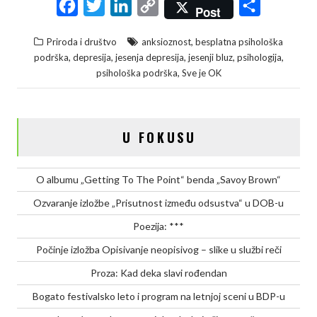
F
T
L
C
S
Post
a
w
i
o
h
,
Priroda i društvo
anksioznost
besplatna psihološka
c
i
n
p
a
,
,
,
,
,
podrška
depresija
jesenja depresija
jesenji bluz
psihologija
e
t
k
y
r
,
psihološka podrška
Sve je OK
b
t
e
L
e
o
e
d
i
o
r
I
n
U FOKUSU
k
n
k
O albumu „Getting To The Point“ benda „Savoy Brown“
Ozvaranje izložbe „Prisutnost između odsustva“ u DOB-u
Poezija: ***
Počinje izložba Opisivanje neopisivog – slike u službi reči
Proza: Kad deka slavi rođendan
Bogato festivalsko leto i program na letnjoj sceni u BDP-u