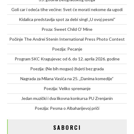
Goli car i odeća tihe većine: Svet će morati nekome da ugodi
Kidalica predstavlja spot za debi singl „U ovoj pesmi“
Proza: Sweet Child O’ Mine
Počinje The Andrei Stenin International Press Photo Contest
Poezija: Pecanje
Program SKC Kragujevac od 6. do 12. aprila 2026. godine
Poezija: (Ne bih mogao) živjeti bez grada
Nagrada za Milana Vasića na 25. „Danima komedije“
Poezija: Veliko spremanje
Jedan muzički i dva likovna konkursa PU Zrenjanin
Poezija: Pesma o Albaharijevoj priči
SABORCI