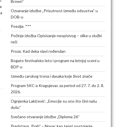
o
Brown“
a
Ozvaranje izložbe „Prisutnost između odsustva“ u
ka
DOB-u
Poezija: ***
i
Počinje izložba Opisivanje neopisivog – slike u službi
reči
,
Proza: Kad deka slavi rođendan
Bogato festivalsko leto i program na letnjoj sceni u
BDP-u
Između carskog trona i dasaka koje život znače
Program SKC-a Kragujevac za period od 27. 7. do 2. 8.
2026.
Ognjenka Lakićević: „Emocije su ono što čini našu
dušu“
Svečano otvaranje izložbe „Diploma 26“
Predstava „Prah“ – Novac kao teret postojanja