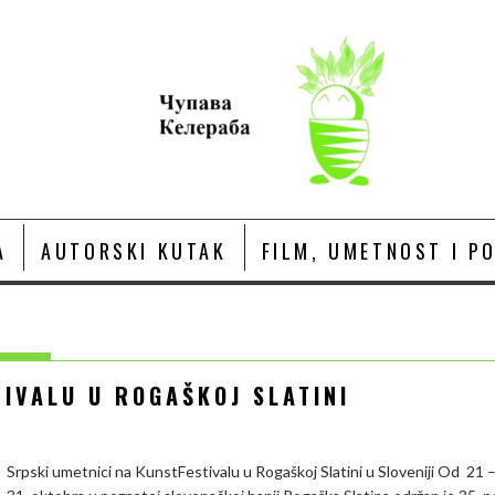
A
AUTORSKI KUTAK
FILM, UMETNOST I P
IVALU U ROGAŠKOJ SLATINI
Srpski umetnici na KunstFestivalu u Rogaškoj Slatini u Sloveniji Od 21 