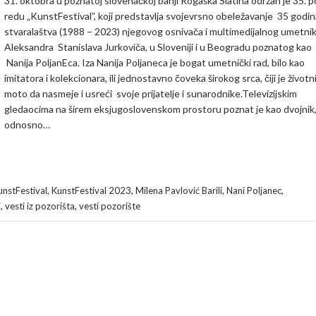
31. oktobra u poznatoj slovenačkoj banji Rogaška Slatina održan je 35. p
redu „KunstFestival”, koji predstavlja svojevrsno obeležavanje 35 godin
stvaralaštva (1988 – 2023) njegovog osnivača i multimedijalnog umetni
Aleksandra Stanislava Jurkoviča, u Sloveniji i u Beogradu poznatog kao
Nanija PoljanEca. Iza Nanija Poljaneca je bogat umetnički rad, bilo kao
imitatora i kolekcionara, ili jednostavno čoveka širokog srca, čiji je životn
moto da nasmeje i usreći svoje prijatelje i sunarodnike.Televizijskim
gledaocima na širem eksjugoslovenskom prostoru poznat je kao dvojnik
odnosno…
,
,
,
,
unstFestival
KunstFestival 2023
Milena Pavlović Barili
Nani Poljanec
,
,
i
vesti iz pozorišta
vesti pozorište