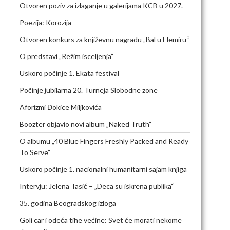
Otvoren poziv za izlaganje u galerijama KCB u 2027.
Poezija: Korozija
Otvoren konkurs za književnu nagradu „Bal u Elemiru“
O predstavi „Režim isceljenja“
Uskoro počinje 1. Ekata festival
Počinje jubilarna 20. Turneja Slobodne zone
Aforizmi Đokice Miljkovića
Boozter objavio novi album „Naked Truth“
O albumu „40 Blue Fingers Freshly Packed and Ready
To Serve“
Uskoro počinje 1. nacionalni humanitarni sajam knjiga
Intervju: Jelena Tasić – „Deca su iskrena publika“
35. godina Beogradskog izloga
Goli car i odeća tihe većine: Svet će morati nekome