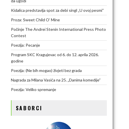
da ugodi
Kidalica predstavlja spot za debi singl „U ovoj pesmi“
Proza: Sweet Child O’ Mine
Počinje The Andrei Stenin International Press Photo
Contest
Poezija: Pecanje
Program SKC Kragujevac od 6. do 12. aprila 2026.
godine
Poezija: (Ne bih mogao) živjeti bez grada
Nagrada za Milana Vasića na 25. „Danima komedije“
Poezija: Veliko spremanje
SABORCI