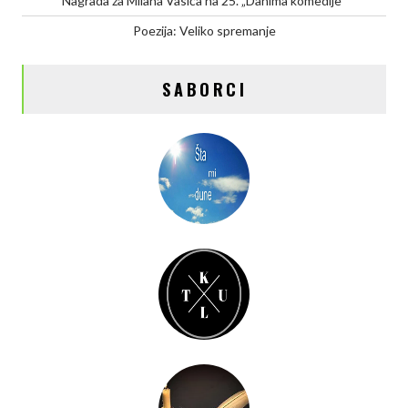
Nagrada za Milana Vasića na 25. „Danima komedije“
Poezija: Veliko spremanje
SABORCI