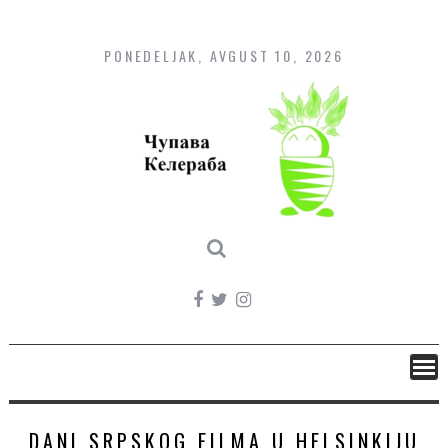
Skip
to
content
PONEDELJAK, AVGUST 10, 2026
DANI SRPSKOG FILMA U HELSINKIJU