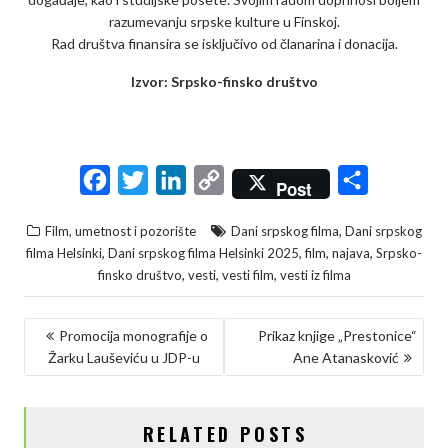
razumevanju srpske kulture u Finskoj.
Rad društva finansira se isključivo od članarina i donacija.
Izvor: Srpsko-finsko društvo
F
T
L
C
S
Post
a
w
i
o
h
,
Film, umetnost i pozorište
Dani srpskog filma
Dani srpskog
c
i
n
p
a
,
,
,
,
filma Helsinki
Dani srpskog filma Helsinki 2025
film
najava
Srpsko-
e
t
k
y
r
,
,
,
finsko društvo
vesti
vesti film
vesti iz filma
b
t
e
L
e
KRETANJE
o
e
d
i
Promocija monografije o
Prikaz knjige „Prestonice“
Žarku Lauševiću u JDP-u
Ane Atanasković
ČLANKA
o
r
I
n
k
n
k
RELATED POSTS