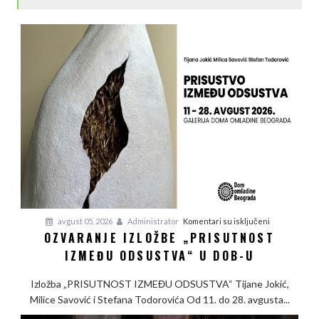
na
avgust 05, 2026
Administrator
Komentari su isključeni
OZVARANJE IZLOŽBE „PRISUTNOST
Ozvaranje
IZMEĐU ODSUSTVA“ U DOB-U
izložbe
„Prisutnost
Izložba „PRISUTNOST IZMEĐU ODSUSTVA“ Tijane Jokić,
između
Milice Savović i Stefana Todorovića Od 11. do 28. avgusta...
odsustva“
u