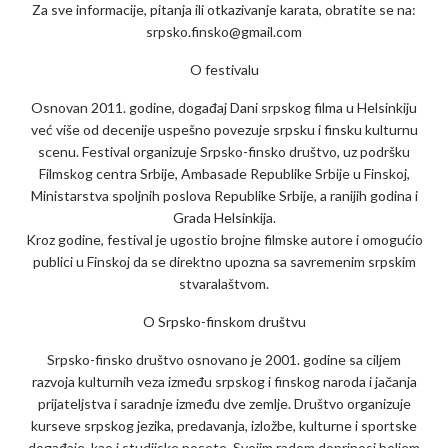
Za sve informacije, pitanja ili otkazivanje karata, obratite se na:
srpsko.finsko@gmail.com
O festivalu
Osnovan 2011. godine, događaj Dani srpskog filma u Helsinkiju
već više od decenije uspešno povezuje srpsku i finsku kulturnu
scenu. Festival organizuje Srpsko-finsko društvo, uz podršku
Filmskog centra Srbije, Ambasade Republike Srbije u Finskoj,
Ministarstva spoljnih poslova Republike Srbije, a ranijih godina i
Grada Helsinkija.
Kroz godine, festival je ugostio brojne filmske autore i omogućio
publici u Finskoj da se direktno upozna sa savremenim srpskim
stvaralaštvom.
O Srpsko-finskom društvu
Srpsko-finsko društvo osnovano je 2001. godine sa ciljem
razvoja kulturnih veza između srpskog i finskog naroda i jačanja
prijateljstva i saradnje između dve zemlje. Društvo organizuje
kurseve srpskog jezika, predavanja, izložbe, kulturne i sportske
događaje, kao i studijske posete. Svojim radom doprinosi boljem