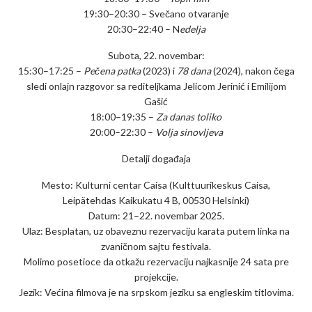
19:30–20:30 – Svečano otvaranje
20:30–22:40 – N
edelja
Subota, 22. novembar:
15:30–17:25 –
Pečena patka
(2023) i
78 dana
(2024), nakon čega
sledi onlajn razgovor sa rediteljkama Jelicom Jerinić i Emilijom
Gašić
18:00–19:35 –
Za danas toliko
20:00–22:30 –
Volja sinovljeva
Detalji događaja
Mesto: Kulturni centar Caisa (Kulttuurikeskus Caisa,
Leipätehdas Kaikukatu 4 B, 00530 Helsinki)
Datum: 21–22. novembar 2025.
Ulaz: Besplatan, uz obaveznu rezervaciju karata putem linka na
zvaničnom sajtu festivala.
Molimo posetioce da otkažu rezervaciju najkasnije 24 sata pre
projekcije.
Jezik: Većina filmova je na srpskom jeziku sa engleskim titlovima.