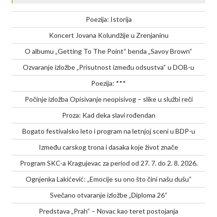
BDP-
u
Poezija: Istorija
Koncert Jovana Kolundžije u Zrenjaninu
O albumu „Getting To The Point“ benda „Savoy Brown“
Ozvaranje izložbe „Prisutnost između odsustva“ u DOB-u
Poezija: ***
Počinje izložba Opisivanje neopisivog – slike u službi reči
Proza: Kad deka slavi rođendan
Bogato festivalsko leto i program na letnjoj sceni u BDP-u
Između carskog trona i dasaka koje život znače
Program SKC-a Kragujevac za period od 27. 7. do 2. 8. 2026.
Ognjenka Lakićević: „Emocije su ono što čini našu dušu“
Svečano otvaranje izložbe „Diploma 26“
Predstava „Prah“ – Novac kao teret postojanja