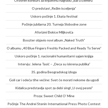
Otvoren konkurs za književnu nagradu „Bal u Elemiru“
O predstavi „Režim isceljenja“
Uskoro počinje 1. Ekata festival
Počinje jubilarna 20. Turneja Slobodne zone
Aforizmi Đokice Miljkovića
Boozter objavio novi album „Naked Truth“
O albumu „40 Blue Fingers Freshly Packed and Ready To Serve“
Uskoro počinje 1. nacionalni humanitarni sajam knjiga
Intervju: Jelena Tasić – „Deca su iskrena publika“
35. godina Beogradskog izloga
Goli car i odeća tihe većine: Svet će morati nekome da ugodi
Kidalica predstavlja spot za debi singl „U ovoj pesmi“
Proza: Sweet Child O’ Mine
Počinje The Andrei Stenin International Press Photo Contest