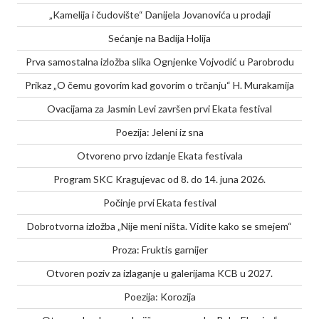
„Kamelija i čudovište“ Danijela Jovanovića u prodaji
Sećanje na Badija Holija
Prva samostalna izložba slika Ognjenke Vojvodić u Parobrodu
Prikaz „O čemu govorim kad govorim o trčanju“ H. Murakamija
Ovacijama za Jasmin Levi završen prvi Ekata festival
Poezija: Jeleni iz sna
Otvoreno prvo izdanje Ekata festivala
Program SKC Kragujevac od 8. do 14. juna 2026.
Počinje prvi Ekata festival
Dobrotvorna izložba „Nije meni ništa. Vidite kako se smejem“
Proza: Fruktis garnijer
Otvoren poziv za izlaganje u galerijama KCB u 2027.
Poezija: Korozija