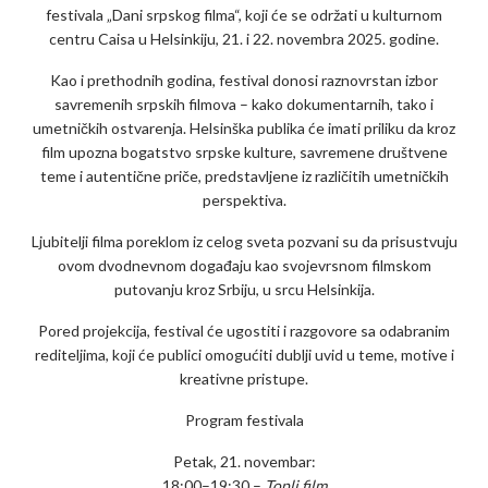
festivala „Dani srpskog filma“, koji će se održati u kulturnom
centru Caisa u Helsinkiju, 21. i 22. novembra 2025. godine.
Kao i prethodnih godina, festival donosi raznovrstan izbor
savremenih srpskih filmova – kako dokumentarnih, tako i
umetničkih ostvarenja. Helsinška publika će imati priliku da kroz
film upozna bogatstvo srpske kulture, savremene društvene
teme i autentične priče, predstavljene iz različitih umetničkih
perspektiva.
Ljubitelji filma poreklom iz celog sveta pozvani su da prisustvuju
ovom dvodnevnom događaju kao svojevrsnom filmskom
putovanju kroz Srbiju, u srcu Helsinkija.
Pored projekcija, festival će ugostiti i razgovore sa odabranim
rediteljima, koji će publici omogućiti dublji uvid u teme, motive i
kreativne pristupe.
Program festivala
Petak, 21. novembar:
18:00–19:30 –
Topli film