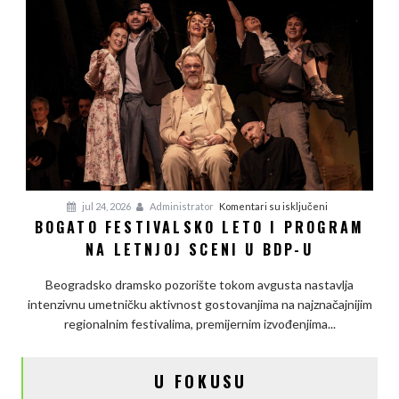
reči
na
jul 24, 2026
Administrator
Komentari su isključeni
BOGATO FESTIVALSKO LETO I PROGRAM
Bogato
NA LETNJOJ SCENI U BDP-U
festivalsko
leto
Beogradsko dramsko pozorište tokom avgusta nastavlja
i
intenzivnu umetničku aktivnost gostovanjima na najznačajnijim
program
regionalnim festivalima, premijernim izvođenjima...
na
letnjoj
sceni
U FOKUSU
u