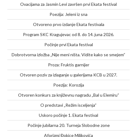
Ovacijama za Jasmin Levi završen prvi Ekata festival
Poezija: Jeleni iz sna
Otvoreno prvo izdanje Ekata festivala
Program SKC Kragujevac od 8. do 14. juna 2026.
Počinje prvi Ekata festival
Dobrotvorna izložba „Nije meni ništa. Vidite kako se smejem“
Proza: Fruktis garnijer
Otvoren poziv za izlaganje u galerijama KCB u 2027.
Poezija: Korozija
Otvoren konkurs za književnu nagradu „Bal u Elemiru“
O predstavi „Režim isceljenja“
Uskoro počinje 1. Ekata festival
Počinje jubilarna 20. Turneja Slobodne zone
Aforizmi Đokice Miljkovića