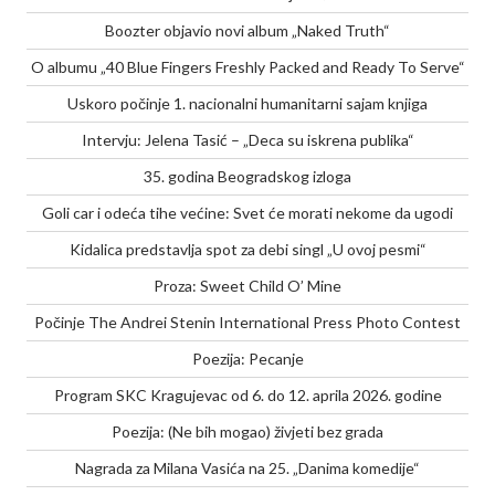
Boozter objavio novi album „Naked Truth“
O albumu „40 Blue Fingers Freshly Packed and Ready To Serve“
Uskoro počinje 1. nacionalni humanitarni sajam knjiga
Intervju: Jelena Tasić – „Deca su iskrena publika“
35. godina Beogradskog izloga
Goli car i odeća tihe većine: Svet će morati nekome da ugodi
Kidalica predstavlja spot za debi singl „U ovoj pesmi“
Proza: Sweet Child O’ Mine
Počinje The Andrei Stenin International Press Photo Contest
Poezija: Pecanje
Program SKC Kragujevac od 6. do 12. aprila 2026. godine
Poezija: (Ne bih mogao) živjeti bez grada
Nagrada za Milana Vasića na 25. „Danima komedije“