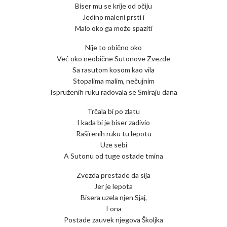
Biser mu se krije od očiju
Jedino maleni prsti i
Malo oko ga može spaziti
Nije to obično oko
Već oko neobične Sutonove Zvezde
Sa rasutom kosom kao vila
Stopalima malim, nečujnim
Ispruženih ruku radovala se Smiraju dana
Trčala bi po zlatu
I kada bi je biser zadivio
Raširenih ruku tu lepotu
Uze sebi
A Sutonu od tuge ostade tmina
Zvezda prestade da sija
Jer je lepota
Bisera uzela njen Sjaj,
I ona
Postade zauvek njegova Školjka