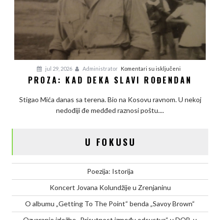
na
jul 29, 2026
Administrator
Komentari su isključeni
PROZA: KAD DEKA SLAVI ROĐENDAN
Proza:
Kad
Stigao Mića danas sa terena. Bio na Kosovu ravnom. U nekoj
deka
nedođiji đe medđed raznosi poštu....
slavi
rođendan
U FOKUSU
Poezija: Istorija
Koncert Jovana Kolundžije u Zrenjaninu
O albumu „Getting To The Point“ benda „Savoy Brown“
Ozvaranje izložbe „Prisutnost između odsustva“ u DOB-u