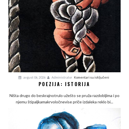
na
avgust 06, 2026
Administrator
Komentari su isključeni
POEZIJA: ISTORIJA
Poezija:
Istorija
Ništa drugo do beskrajnotrulo užešto se pruža razdobljima i po
njemu štipaljkamakrvoločnevise priče izdaleka reklo bi...