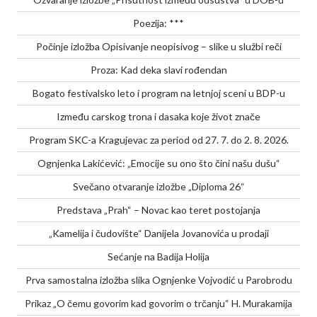
Poezija: ***
Počinje izložba Opisivanje neopisivog – slike u službi reči
Proza: Kad deka slavi rođendan
Bogato festivalsko leto i program na letnjoj sceni u BDP-u
Između carskog trona i dasaka koje život znače
Program SKC-a Kragujevac za period od 27. 7. do 2. 8. 2026.
Ognjenka Lakićević: „Emocije su ono što čini našu dušu“
Svečano otvaranje izložbe „Diploma 26“
Predstava „Prah“ – Novac kao teret postojanja
„Kamelija i čudovište“ Danijela Jovanovića u prodaji
Sećanje na Badija Holija
Prva samostalna izložba slika Ognjenke Vojvodić u Parobrodu
Prikaz „O čemu govorim kad govorim o trčanju“ H. Murakamija