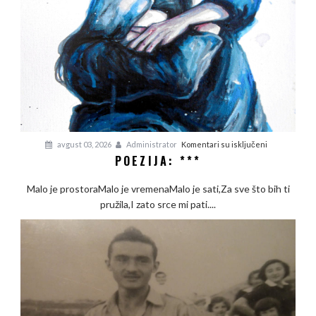
na
avgust 03, 2026
Administrator
Komentari su isključeni
POEZIJA: ***
Poezija:
***
Malo je prostoraMalo je vremenaMalo je sati,Za sve što bih ti
pružila,I zato srce mi pati....