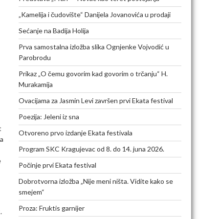
„Kamelija i čudovište“ Danijela Jovanovića u prodaji
Sećanje na Badija Holija
Prva samostalna izložba slika Ognjenke Vojvodić u
Parobrodu
Prikaz „O čemu govorim kad govorim o trčanju“ H.
Murakamija
Ovacijama za Jasmin Levi završen prvi Ekata festival
Poezija: Jeleni iz sna
t
Otvoreno prvo izdanje Ekata festivala
na
Program SKC Kragujevac od 8. do 14. juna 2026.
e
Počinje prvi Ekata festival
Dobrotvorna izložba „Nije meni ništa. Vidite kako se
smejem“
Proza: Fruktis garnijer
t.