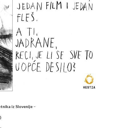
tnika iz Slovenije
–
)