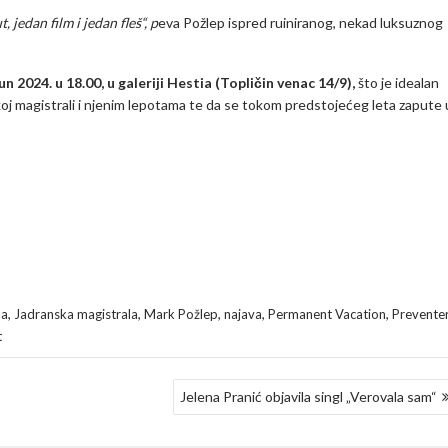
 jedan film i jedan fleš“, p
eva Požlep ispred ruiniranog, nekad luksuznog
 2024. u 18.00, u galeriji Hestia (Topličin venac 14/9),
što je idealan
oj magistrali i njenim lepotama te da se tokom predstojećeg leta zapute 
,
,
,
,
,
ba
Jadranska magistrala
Mark Požlep
najava
Permanent Vacation
Prevente
t
Jelena Pranić objavila singl „Verovala sam“