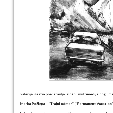
Galerija Hestia predstavlja izložbu multimedijalnog ume
Marka Požlepa – “Trajni odmor” (“Permanent Vacation”