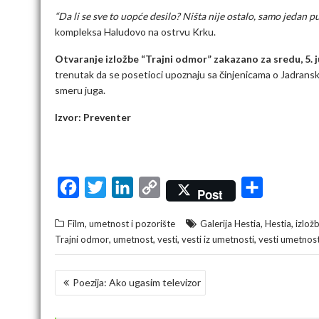
“Da li se sve to uopće desilo? Ništa nije ostalo, samo jedan put,
kompleksa Haludovo na ostrvu Krku.
Otvaranje izložbe “Trajni odmor” zakazano za sredu, 5. jun
trenutak da se posetioci upoznaju sa činjenicama o Jadransk
smeru juga.
Izvor: Preventer
F
T
L
C
S
Post
a
w
i
o
h
,
,
Film, umetnost i pozorište
Galerija Hestia
Hestia
izlož
c
i
n
p
a
,
,
,
,
Trajni odmor
umetnost
vesti
vesti iz umetnosti
vesti umetnos
e
t
k
y
r
b
t
e
L
e
KRETANJE
Poezija: Ako ugasim televizor
o
e
d
i
ČLANKA
o
r
I
n