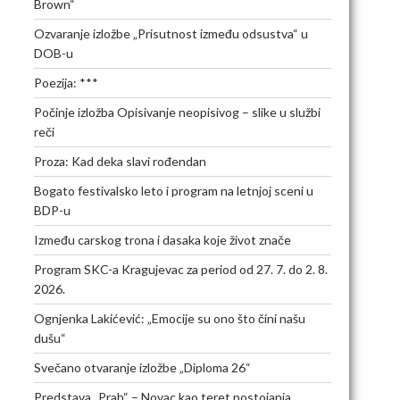
Brown“
Ozvaranje izložbe „Prisutnost između odsustva“ u
DOB-u
Poezija: ***
Počinje izložba Opisivanje neopisivog – slike u službi
reči
Proza: Kad deka slavi rođendan
Bogato festivalsko leto i program na letnjoj sceni u
BDP-u
Između carskog trona i dasaka koje život znače
Program SKC-a Kragujevac za period od 27. 7. do 2. 8.
2026.
Ognjenka Lakićević: „Emocije su ono što čini našu
dušu“
Svečano otvaranje izložbe „Diploma 26“
Predstava „Prah“ – Novac kao teret postojanja