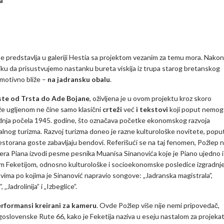
a
se predstavlja u galeriji Hestia sa projektom vezanim za temu mora. Nakon
liku da prisustvujemo nastanku bureta viskija iz trupa starog bretanskog
emotivno bliže –
na jadransku obalu
.
este od Trsta do Ade Bojane
, oživljena je u ovom projektu kroz skoro
že ugljenom ne čine samo klasični
crteži
već
i tekstovi
koji poput nemog
adnja počela 1945. godine, što označava početke ekonomskog razvoja
alnog turizma. Razvoj turizma doneo je razne kulturološke novitete, popu
restorana goste zabavljaju bendovi. Referišući se na taj fenomen, Požlep 
pera Piana izvodi pesme pesnika Muanisa Sinanovića koje je Piano ujedno i
 Feketijom, odnosno kulturološke i socioekonomske posledice izgradnj
vima po kojima je Sinanović napravio songove: „Jadranska magistrala”,
„Jadrolinija” i „Izbeglice”.
performansi kreirani za kameru
. Ovde Požlep više nije nemi pripovedač,
goslovenske Rute 66, kako je Feketija naziva u eseju nastalom za projeka