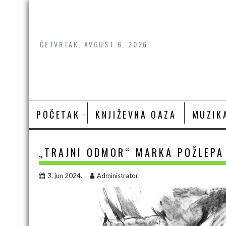
Skip
to
content
ČETVRTAK, AVGUST 6, 2026
POČETAK
KNJIŽEVNA OAZA
MUZIK
„TRAJNI ODMOR“ MARKA POŽLEPA 
3. jun 2024.
Administrator