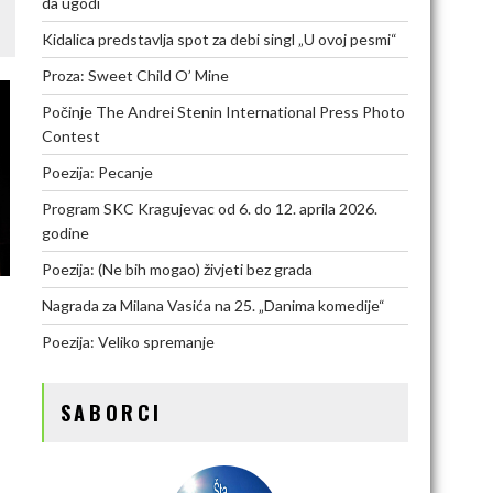
da ugodi
Kidalica predstavlja spot za debi singl „U ovoj pesmi“
Proza: Sweet Child O’ Mine
Počinje The Andrei Stenin International Press Photo
Contest
Poezija: Pecanje
Program SKC Kragujevac od 6. do 12. aprila 2026.
godine
Poezija: (Ne bih mogao) živjeti bez grada
Nagrada za Milana Vasića na 25. „Danima komedije“
Poezija: Veliko spremanje
SABORCI