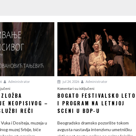
26
Administrator
jul 24, 2026
Administrator
na
na
ljučeni
Komentari su isključeni
IZLOŽBA
BOGATO FESTIVALSKO LETO
Počinje
Bogato
JE NEOPISIVOG –
izložba
I PROGRAM NA LETNJOJ
festivalsko
Opisivanje
leto
SLUŽBI REČI
SCENI U BDP-U
neopisivog
i
–
program
Vuka i Dositeja, muzeja u
Beogradsko dramsko pozorište tokom
slike
na
nog muzej Srbije, biće
avgusta nastavlja intenzivnu umetničku
u
letnjoj