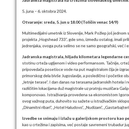
Jadranksa magistrala na crtežima slovenačkog umetnik
5. juna – 6. oktobra 2024.
Otvaranje: sreda, 5. jun u 18.00 (Toličin venac 14/9)
Multimedijalni umetnik iz Slovenije, Mark Požlep još jednom 
projekta „Hogshead 733“, gde smo, između ostalog, imali pri
jedrenjaka, ovoga puta selimo se ne samo geografski, već i 
Jadranska magistrala, hiljadu kilometara legendarne c
stotinu crteža ugljenom i video performansom. Tačnije, crte
pripovedača posetioce vode na put magistralom čija je izgr
primorskog dela bivše Jugoslavije, a posledično i početke ob
„letnje terase“. I dan danas na terasama jadranskih hotela i 
različitim lokacijama duž magistrale uz pratnju muzičara Gaš
komponovao. Istraživanja provedena sa ekonomistom Igorom
ovog važnog puta, duhovito su sažete u istraživačkim sklopo
„Dinamitni ribari”, „Hotel Haludovo”, „Nudizam”, „Gastarbajteri”, 
Izvedbe se snimaju i izlažu u galerijskom prostoru kao 
kao u crtežima i zapisima, već postaje savremeni trubadur ju