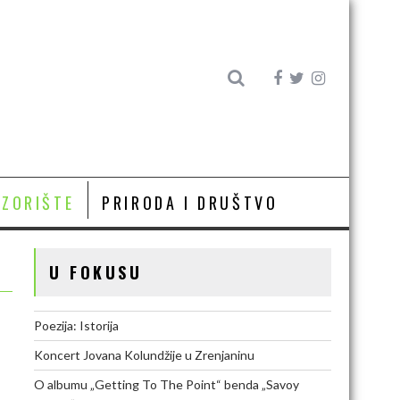
OZORIŠTE
PRIRODA I DRUŠTVO
U FOKUSU
Poezija: Istorija
Koncert Jovana Kolundžije u Zrenjaninu
O albumu „Getting To The Point“ benda „Savoy