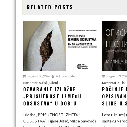
RELATED POSTS
k
n
k
avgust 05, 2026
Administrator
avgust 03, 20
na
Komentari su isključeni
Komentari su isk
OZVARANJE IZLOŽBE
POČINJE 
Ozvaranje
„PRISUTNOST IZMEĐU
izložbe
OPISIVAN
„Prisutnost
ODSUSTVA“ U DOB-U
SLIKE U 
između
odsustva“
Izložba „PRISUTNOST IZMEĐU
Leto u Muzeju 
u
ODSUSTVA“ Tijane Jokić, Milice Savović i
sastavu Narod
DOB-