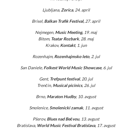
Ljubljana,
Zorica
, 24. april
Brisel,
Balkan Trafik Festival,
27. april
Nejmegen,
Music Meeting,
19. maj
Bitom,
Teatar Rozbark
, 28. maj
Krakov,
Kontakt
, 1. jun
Rozenhajm,
Rozenhajmsko leto
, 2. jul
San Daniele,
Folkest World Music Showcase
, 6. jul
Gent,
Trefpunt festival
, 20. jul
Trenčin,
Musical picinics
, 26. jul
Brno,
Maraton Hudby
, 10. avgust
Smolenice,
Smolenicki zamak
, 11. avgust
Pšerov,
Blues nad Bečvou
, 13. avgust
Bratislava,
World Music Festival Bratislava
, 17. avgust