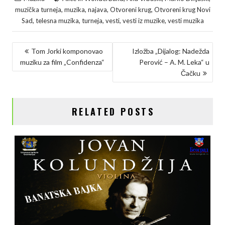
c
i
n
p
a
,
,
,
,
muzička turneja
muzika
najava
Otvoreni krug
Otvoreni krug Novi
e
t
k
y
r
,
,
,
,
,
Sad
telesna muzika
turneja
vesti
vesti iz muzike
vesti muzika
b
t
e
L
e
KRETANJE
o
e
d
i
Tom Jorki komponovao
Izložba „Dijalog: Nadežda
muziku za film „Confidenza“
Perović – A. M. Leka“ u
ČLANKA
o
r
I
n
Čačku
k
n
k
RELATED POSTS