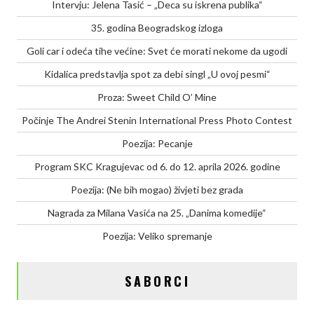
Intervju: Jelena Tasić – „Deca su iskrena publika“
35. godina Beogradskog izloga
Goli car i odeća tihe većine: Svet će morati nekome da ugodi
Kidalica predstavlja spot za debi singl „U ovoj pesmi“
Proza: Sweet Child O’ Mine
Počinje The Andrei Stenin International Press Photo Contest
Poezija: Pecanje
Program SKC Kragujevac od 6. do 12. aprila 2026. godine
Poezija: (Ne bih mogao) živjeti bez grada
Nagrada za Milana Vasića na 25. „Danima komedije“
Poezija: Veliko spremanje
SABORCI