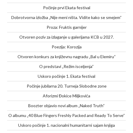
Počinje prvi Ekata festival
Dobrotvorna izložba „Nije meni ništa. Vidite kako se smejem“
Proza: Fruktis garnijer
Otvoren poziv za izlaganje u galerijama KCB u 2027.
Poezija: Korozija
Otvoren konkurs za književnu nagradu „Bal u Elemiru“
O predstavi „Režim isceljenja“
Uskoro počinje 1. Ekata festival
Počinje jubilarna 20. Turneja Slobodne zone
Aforizmi Đokice Miljkovića
Boozter objavio novi album „Naked Truth“
O albumu „40 Blue Fingers Freshly Packed and Ready To Serve“
Uskoro počinje 1. nacionalni humanitarni sajam knjiga