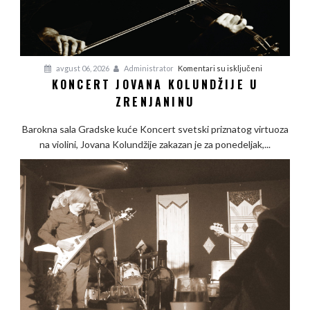
na
avgust 06, 2026
Administrator
Komentari su isključeni
KONCERT JOVANA KOLUNDŽIJE U
Koncert
ZRENJANINU
Jovana
Kolundžije
Barokna sala Gradske kuće Koncert svetski priznatog virtuoza
u
na violini, Jovana Kolundžije zakazan je za ponedeljak,...
Zrenjaninu