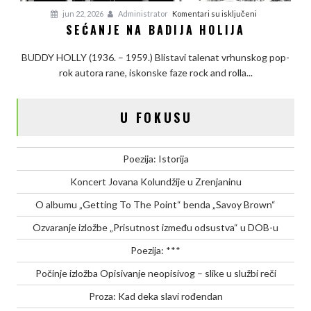
na
jun 22, 2026
Administrator
Komentari su isključeni
SEĆANJE NA BADIJA HOLIJA
Sećanje
na
BUDDY HOLLY (1936. – 1959.) Blistavi talenat vrhunskog pop-
Badija
rok autora rane, iskonske faze rock and rolla...
Holija
U FOKUSU
Poezija: Istorija
Koncert Jovana Kolundžije u Zrenjaninu
O albumu „Getting To The Point“ benda „Savoy Brown“
Ozvaranje izložbe „Prisutnost između odsustva“ u DOB-u
Poezija: ***
Počinje izložba Opisivanje neopisivog – slike u službi reči
Proza: Kad deka slavi rođendan