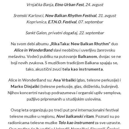
Vrnjačka Banja,
Etno Urban Fest
, 24. avgust
Sremski Karlovci,
New Balkan Rhythm Festival
, 31. avgust
Koprivnica,
E.T.N.O. Festival
, 07. septembar
Sankt Galen, privatni događaj, 22. septembar
Na svom debi albumu
„RikaTaka: New Balkan Rhythm”
duo
Alice in WonderBand
slavi neobičnu i uverljivu žanrovsku
mešavinu. Vodeći publiku na putovanje
Balkanom
, dvojac se ne
boji novih zvukova. S muzičkom tradicijom Balkana spajaju se,
tako, akustični zvuci
tela kao instrumenta
.
Alice in WonderBand su:
Ana Vrbaški
(glas, telesne perkusije) i
Marko Dinjaški
(telesne perkusije, glas, didžeridu, bubnjevi).
Njihov koncertni nastup podrazumeva i organski upliv semplova,
pažljivo pripremanih u studijskim uslovima.
Ovog leta organizuju po treći put prvi internacionalni festival
telesne muzike u regionu,
Novi balkanski ritam
. Poznati su po
radionicama telesne muzike
Telo kao instrument
za sve uzraste.
Ove godine će ih voditi u Holandiji, Nemačkoj, Sloveniji, Českoj,