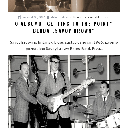
na
avgust 05, 2026
Administrator
Komentari su isključeni
O ALBUMU „GETTING TO THE POINT“
O
BENDA „SAVOY BROWN“
albumu
„Getting
Savoy Brown je britanski blues sastav osnovan 1966., izvorno
To
poznat kao Savoy Brown Blues Band. Prvu...
The
Point“
benda
„Savoy
Brown“