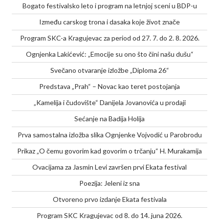
Bogato festivalsko leto i program na letnjoj sceni u BDP-u
Između carskog trona i dasaka koje život znače
Program SKC-a Kragujevac za period od 27. 7. do 2. 8. 2026.
Ognjenka Lakićević: „Emocije su ono što čini našu dušu“
Svečano otvaranje izložbe „Diploma 26“
Predstava „Prah“ – Novac kao teret postojanja
„Kamelija i čudovište“ Danijela Jovanovića u prodaji
Sećanje na Badija Holija
Prva samostalna izložba slika Ognjenke Vojvodić u Parobrodu
Prikaz „O čemu govorim kad govorim o trčanju“ H. Murakamija
Ovacijama za Jasmin Levi završen prvi Ekata festival
Poezija: Jeleni iz sna
Otvoreno prvo izdanje Ekata festivala
Program SKC Kragujevac od 8. do 14. juna 2026.