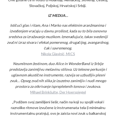
Slovačkoj, Poljskoj, Hrvatskoj i Srbiji.
IZ MEDIJA…
Ističući glas i ritam, Ana i Marko nas efektnim aranžmanima i
izvođenjem vraćaju u davnu prošlost, kada su to bila osnovna
sredstva za izražavanje muzikom. Iznenađujuće, takav svedeniji
zvučni izraz stvara i efekat pomerenog, drugačijeg, avangardnog,
čak i savremenog.
Nikola Glavinić, MICS
Neumitnom žestinom, duo Alice in WonderBand iz Srbije
predstavlja zanimljivu mešavinu stilova. Uz telesne perkusije i
uglavnom akustične instrumente, razvija se uzbudljiv plesni
zvuk… Opseg zvučnih slika je izuzetno zanimljiv i nudi mnogo
prostora za otkrivanje isprepletenih tonova i zvukova.
Mihael Brinkšulte, Der Hoerspiegel
„Podižem svoj zamišljeni šešir, način na koji su spojili vokal i
raznolike ritmove izvučene iz instrumenata tela (i minimalnu
instrumentalnu pratnju), ovo je zaista novi zvuk u balkanskoj