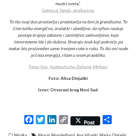
muzici sveta.”
Galgóczi Tamás, ekultura.hu
To što ovaj duo proslavlja i predstavlja na bini je grandiozno. To
čine toliko energično, znalački i ubedljivo, da njihov nastup
postaje krajnje zabavno i zanimljivo zadovoljstvo, koje
istovremeno ide i do dubina. Stvaraju zvuk koji pokreće, pa
makar bio proizveden samo trenjem ruke o ruku. To što oni nude
je čista energija, ritam u svom praobliku.
Peter Kes, Süddeutsche Zeitung, Minhen
Foto: Alisa Dinjaški
Izvor: Otvoreni krug Novi Sad
F
T
L
C
S
Post
a
w
i
o
h
,
,
,
Muzika
Alice in WonderBand
Ana Vrbaški
Marko Dinjaški