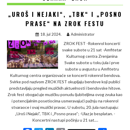
„UROŠ I NEJAKI“, „TBK“ I „POSNO
PRASE“ NA ZROK FESTU
18. jul 2024.
Administrator
ZROK FEST -Rokenrol koncerti
svake subote u 21 sat -Amfitetar
Kulturnog centra Zrenjanina
Svake subote u toku jula i prve
subote u avgustu u Amfitetru
Kulturnog centra organizovaće se koncerti rokenrol bendova.
Svirke pod nazivom ZROK FEST okupljaju bendove koji publici
predstavljaju pregled muzičkih aktuelnosti i bendovske hitove.
Zrok fest obogaćuje muzičku ponudu ljubiteljima ovog zvuka kao
i potencijalnim posetiocima usmeravajući pažnju na rokenrol
stvaraoce i ovaj muzički pravac. U subotu, 20. jula nastupaju:
„Uroš i Nejaki“, TBK i „Posno prase“; -Ulaz je besplatan. -
Koncertni nastupi počinju u 21 sat.…