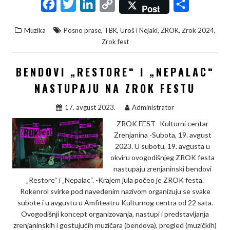
F
T
L
C
S
Post
a
w
i
o
h
,
,
,
,
,
Muzika
Posno prase
TBK
Uroš i Nejaki
ZROK
Zrok 2024
c
i
n
p
a
Zrok fest
e
t
k
y
r
b
t
e
L
e
BENDOVI „RESTORE“ I „NEPALAC“
o
e
d
i
NASTUPAJU NA ZROK FESTU
o
r
I
n
17. avgust 2023.
Administrator
k
n
k
ZROK FEST -Kulturni centar
Zrenjanina -Subota, 19. avgust
2023. U subotu, 19. avgusta u
okviru ovogodišnjeg ZROK festa
nastupaju zrenjaninski bendovi
„Restore“ i „Nepalac“. -Krajem jula počeo je ZROK festa.
Rokenrol svirke pod navedenim nazivom organizuju se svake
subote i u avgustu u Amfiteatru Kulturnog centra od 22 sata.
Ovogodišnji koncept organizovanja, nastupi i predstavljanja
zrenjaninskih i gostujućih muzičara (bendova), pregled (muzičkih)