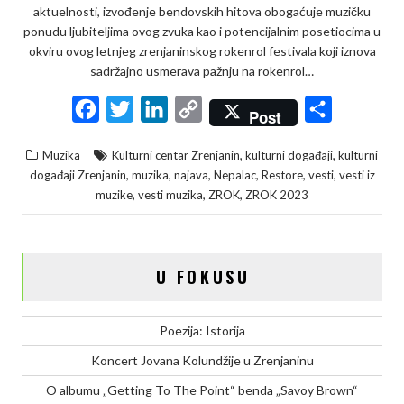
aktuelnosti, izvođenje bendovskih hitova obogaćuje muzičku
ponudu ljubiteljima ovog zvuka kao i potencijalnim posetiocima u
okviru ovog letnjeg zrenjaninskog rokenrol festivala koji iznova
sadržajno usmerava pažnju na rokenrol…
F
T
L
C
S
Post
a
w
i
o
h
,
,
Muzika
Kulturni centar Zrenjanin
kulturni događaji
kulturni
c
i
n
p
a
,
,
,
,
,
,
događaji Zrenjanin
muzika
najava
Nepalac
Restore
vesti
vesti iz
e
t
k
y
r
,
,
,
muzike
vesti muzika
ZROK
ZROK 2023
b
t
e
L
e
o
e
d
i
o
r
I
n
U FOKUSU
k
n
k
Poezija: Istorija
Koncert Jovana Kolundžije u Zrenjaninu
O albumu „Getting To The Point“ benda „Savoy Brown“