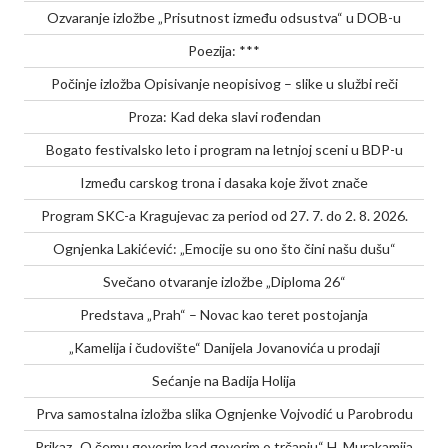
Ozvaranje izložbe „Prisutnost između odsustva“ u DOB-u
Poezija: ***
Počinje izložba Opisivanje neopisivog – slike u službi reči
Proza: Kad deka slavi rođendan
Bogato festivalsko leto i program na letnjoj sceni u BDP-u
Između carskog trona i dasaka koje život znače
Program SKC-a Kragujevac za period od 27. 7. do 2. 8. 2026.
Ognjenka Lakićević: „Emocije su ono što čini našu dušu“
Svečano otvaranje izložbe „Diploma 26“
Predstava „Prah“ – Novac kao teret postojanja
„Kamelija i čudovište“ Danijela Jovanovića u prodaji
Sećanje na Badija Holija
Prva samostalna izložba slika Ognjenke Vojvodić u Parobrodu
Prikaz „O čemu govorim kad govorim o trčanju“ H. Murakamija