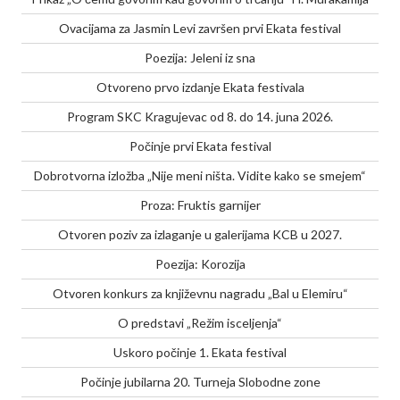
Ovacijama za Jasmin Levi završen prvi Ekata festival
Poezija: Jeleni iz sna
Otvoreno prvo izdanje Ekata festivala
Program SKC Kragujevac od 8. do 14. juna 2026.
Počinje prvi Ekata festival
Dobrotvorna izložba „Nije meni ništa. Vidite kako se smejem“
Proza: Fruktis garnijer
Otvoren poziv za izlaganje u galerijama KCB u 2027.
Poezija: Korozija
Otvoren konkurs za književnu nagradu „Bal u Elemiru“
O predstavi „Režim isceljenja“
Uskoro počinje 1. Ekata festival
Počinje jubilarna 20. Turneja Slobodne zone