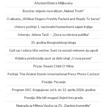
Aforizmi Đokice Miljkovića
Boozter objavio novi album „Naked Truth“
O albumu „40 Blue Fingers Freshly Packed and Ready To Serve“
Uskoro počinje 1. nacionalni humanitarni sajam knjiga
Intervju: Jelena Tasić – „Deca su iskrena publika“
35. godina Beogradskog izloga
Goli car i odeća tihe većine: Svet će morati nekome da ugodi
Kidalica predstavlja spot za debi singl „U ovoj pesmi“
Proza: Sweet Child O’ Mine
Počinje The Andrei Stenin International Press Photo Contest
Poezija: Pecanje
Program SKC Kragujevac od 6. do 12. aprila 2026. godine
Poezija: (Ne bih mogao) živjeti bez grada
Nagrada za Milana Vasića na 25. „Danima komedije“