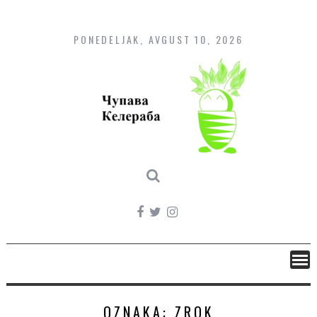
Skip
to
content
PONEDELJAK, AVGUST 10, 2026
OZNAKA:
ZROK