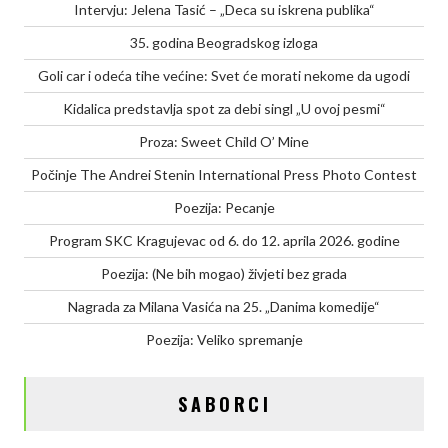
Intervju: Jelena Tasić – „Deca su iskrena publika“
35. godina Beogradskog izloga
Goli car i odeća tihe većine: Svet će morati nekome da ugodi
Kidalica predstavlja spot za debi singl „U ovoj pesmi“
Proza: Sweet Child O’ Mine
Počinje The Andrei Stenin International Press Photo Contest
Poezija: Pecanje
Program SKC Kragujevac od 6. do 12. aprila 2026. godine
Poezija: (Ne bih mogao) živjeti bez grada
Nagrada za Milana Vasića na 25. „Danima komedije“
Poezija: Veliko spremanje
SABORCI