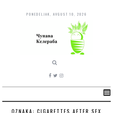
Skip
to
content
PONEDELJAK, AVGUST 10, 2026
OZNAKA:
CIGARETTES AFTER SEX