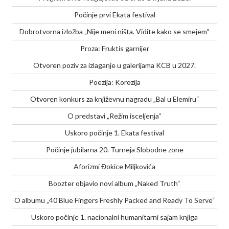
Počinje prvi Ekata festival
Dobrotvorna izložba „Nije meni ništa. Vidite kako se smejem“
Proza: Fruktis garnijer
Otvoren poziv za izlaganje u galerijama KCB u 2027.
Poezija: Korozija
Otvoren konkurs za književnu nagradu „Bal u Elemiru“
O predstavi „Režim isceljenja“
Uskoro počinje 1. Ekata festival
Počinje jubilarna 20. Turneja Slobodne zone
Aforizmi Đokice Miljkovića
Boozter objavio novi album „Naked Truth“
O albumu „40 Blue Fingers Freshly Packed and Ready To Serve“
Uskoro počinje 1. nacionalni humanitarni sajam knjiga