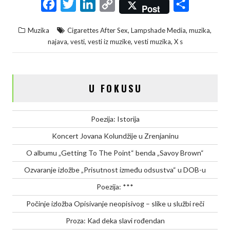
F
T
L
C
S
Post
a
w
i
o
h
,
,
,
Muzika
Cigarettes After Sex
Lampshade Media
muzika
c
i
n
p
a
,
,
,
,
najava
vesti
vesti iz muzike
vesti muzika
X s
e
t
k
y
r
b
t
e
L
e
o
e
d
i
U FOKUSU
o
r
I
n
k
n
k
Poezija: Istorija
Koncert Jovana Kolundžije u Zrenjaninu
O albumu „Getting To The Point“ benda „Savoy Brown“
Ozvaranje izložbe „Prisutnost između odsustva“ u DOB-u
Poezija: ***
Počinje izložba Opisivanje neopisivog – slike u službi reči
Proza: Kad deka slavi rođendan