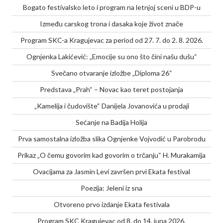
Bogato festivalsko leto i program na letnjoj sceni u BDP-u
Između carskog trona i dasaka koje život znače
Program SKC-a Kragujevac za period od 27. 7. do 2. 8. 2026.
Ognjenka Lakićević: „Emocije su ono što čini našu dušu“
Svečano otvaranje izložbe „Diploma 26“
Predstava „Prah“ – Novac kao teret postojanja
„Kamelija i čudovište“ Danijela Jovanovića u prodaji
Sećanje na Badija Holija
Prva samostalna izložba slika Ognjenke Vojvodić u Parobrodu
Prikaz „O čemu govorim kad govorim o trčanju“ H. Murakamija
Ovacijama za Jasmin Levi završen prvi Ekata festival
Poezija: Jeleni iz sna
Otvoreno prvo izdanje Ekata festivala
Program SKC Kragujevac od 8. do 14. juna 2026.