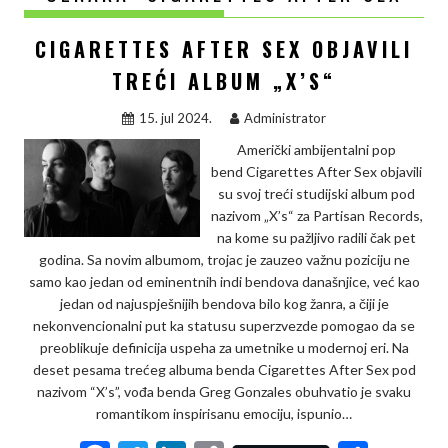
CIGARETTES AFTER SEX OBJAVILI
TREĆI ALBUM „X’S“
15. jul 2024.
Administrator
Američki ambijentalni pop
bend Cigarettes After Sex objavili
su svoj treći studijski album pod
nazivom „X’s“ za Partisan Records,
na kome su pažljivo radili čak pet
godina. Sa novim albumom, trojac je zauzeo važnu poziciju ne
samo kao jedan od eminentnih indi bendova današnjice, već kao
jedan od najuspješnijih bendova bilo kog žanra, a čiji je
nekonvencionalni put ka statusu superzvezde pomogao da se
preoblikuje definicija uspeha za umetnike u modernoj eri. Na
deset pesama trećeg albuma benda Cigarettes After Sex pod
nazivom “X’s”, vođa benda Greg Gonzales obuhvatio je svaku
romantikom inspirisanu emociju, ispunio…