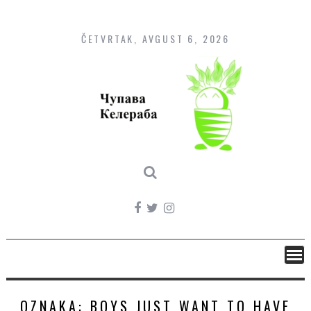
Skip
to
content
ČETVRTAK, AVGUST 6, 2026
OZNAKA:
BOYS JUST WANT TO HAVE