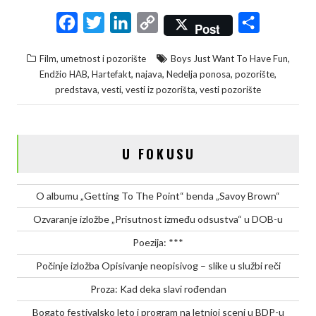
F
T
L
C
S
Post
a
w
i
o
h
,
Film, umetnost i pozorište
Boys Just Want To Have Fun
c
i
n
p
a
,
,
,
,
,
Endžio HAB
Hartefakt
najava
Nedelja ponosa
pozorište
e
t
k
y
r
,
,
,
predstava
vesti
vesti iz pozorišta
vesti pozorište
b
t
e
L
e
o
e
d
i
o
r
I
n
U FOKUSU
k
n
k
O albumu „Getting To The Point“ benda „Savoy Brown“
Ozvaranje izložbe „Prisutnost između odsustva“ u DOB-u
Poezija: ***
Počinje izložba Opisivanje neopisivog – slike u službi reči
Proza: Kad deka slavi rođendan
Bogato festivalsko leto i program na letnjoj sceni u BDP-u