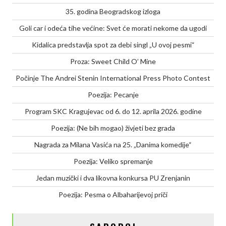
35. godina Beogradskog izloga
Goli car i odeća tihe većine: Svet će morati nekome da ugodi
Kidalica predstavlja spot za debi singl „U ovoj pesmi“
Proza: Sweet Child O’ Mine
Počinje The Andrei Stenin International Press Photo Contest
Poezija: Pecanje
Program SKC Kragujevac od 6. do 12. aprila 2026. godine
Poezija: (Ne bih mogao) živjeti bez grada
Nagrada za Milana Vasića na 25. „Danima komedije“
Poezija: Veliko spremanje
Jedan muzički i dva likovna konkursa PU Zrenjanin
Poezija: Pesma o Albaharijevoj priči