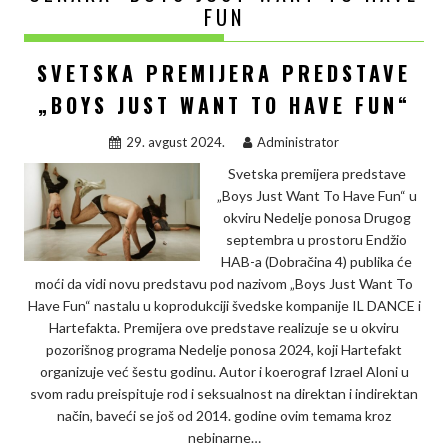
FUN
SVETSKA PREMIJERA PREDSTAVE
„BOYS JUST WANT TO HAVE FUN“
29. avgust 2024.
Administrator
Svetska premijera predstave
„Boys Just Want To Have Fun“ u
okviru Nedelje ponosa Drugog
septembra u prostoru Endžio
HAB-a (Dobračina 4) publika će
moći da vidi novu predstavu pod nazivom „Boys Just Want To
Have Fun“ nastalu u koprodukciji švedske kompanije IL DANCE i
Hartefakta. Premijera ove predstave realizuje se u okviru
pozorišnog programa Nedelje ponosa 2024, koji Hartefakt
organizuje već šestu godinu. Autor i koerograf Izrael Aloni u
svom radu preispituje rod i seksualnost na direktan i indirektan
način, baveći se još od 2014. godine ovim temama kroz
nebinarne…