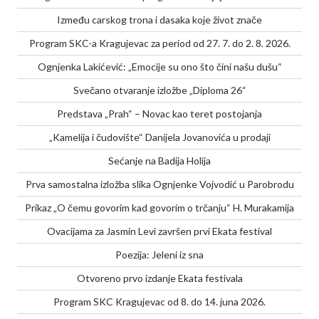
Između carskog trona i dasaka koje život znače
Program SKC-a Kragujevac za period od 27. 7. do 2. 8. 2026.
Ognjenka Lakićević: „Emocije su ono što čini našu dušu“
Svečano otvaranje izložbe „Diploma 26“
Predstava „Prah“ – Novac kao teret postojanja
„Kamelija i čudovište“ Danijela Jovanovića u prodaji
Sećanje na Badija Holija
Prva samostalna izložba slika Ognjenke Vojvodić u Parobrodu
Prikaz „O čemu govorim kad govorim o trčanju“ H. Murakamija
Ovacijama za Jasmin Levi završen prvi Ekata festival
Poezija: Jeleni iz sna
Otvoreno prvo izdanje Ekata festivala
Program SKC Kragujevac od 8. do 14. juna 2026.