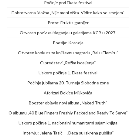
Počinje prvi Ekata festival
Dobrotvorna izložba „Nije meni ništa. Vidite kako se smejem“
Proza: Fruktis garnijer
Otvoren poziv za izlaganje u galerijama KCB u 2027.
Poezija: Korozija
Otvoren konkurs za književnu nagradu „Bal u Elemiru“
O predstavi „Režim isceljenja“
Uskoro počinje 1. Ekata festival
Počinje jubilarna 20. Turneja Slobodne zone
Aforizmi Đokice Miljkovića
Boozter objavio novi album „Naked Truth“
O albumu „40 Blue Fingers Freshly Packed and Ready To Serve“
Uskoro počinje 1. nacionalni humanitarni sajam knjiga
Intervju: Jelena Tasić – „Deca su iskrena publika“