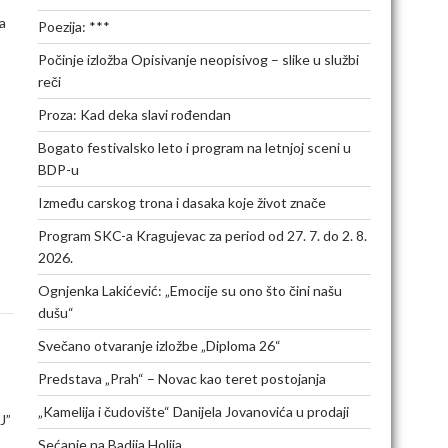
a
Poezija: ***
Počinje izložba Opisivanje neopisivog – slike u službi
reči
Proza: Kad deka slavi rođendan
Bogato festivalsko leto i program na letnjoj sceni u
BDP-u
Između carskog trona i dasaka koje život znače
Program SKC-a Kragujevac za period od 27. 7. do 2. 8.
2026.
Ognjenka Lakićević: „Emocije su ono što čini našu
dušu“
Svečano otvaranje izložbe „Diploma 26“
Predstava „Prah“ – Novac kao teret postojanja
„Kamelija i čudovište“ Danijela Jovanovića u prodaji
J”
Sećanje na Badija Holija