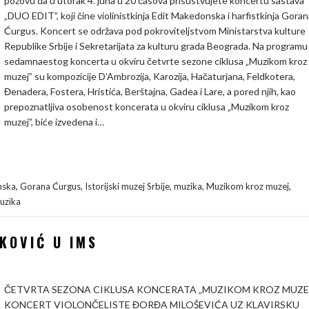
pozovu da u utorak 4. juna u 20 časova prisustvujete koncertu sastava
„DUO EDIT”, koji čine violinistkinja Edit Makedonska i harfistkinja Goran
Ćurgus. Koncert se održava pod pokroviteljstvom Ministarstva kulture
Republike Srbije i Sekretarijata za kulturu grada Beograda. Na programu
sedamnaestog koncerta u okviru četvrte sezone ciklusa „Muzikom kroz
muzej” su kompozicije D’Ambrozija, Karozija, Hačaturjana, Feldkotera,
Đenadera, Fostera, Hristića, Berštajna, Gadea i Lare, a pored njih, kao
prepoznatljiva osobenost koncerata u okviru ciklusa „Muzikom kroz
muzej”, biće izvedena i…
,
,
,
,
,
nska
Gorana Ćurgus
Istorijski muzej Srbije
muzika
Muzikom kroz muzej
uzika
KOVIĆ U IMS
ČETVRTA SEZONA CIKLUSA KONCERATA „MUZIKOM KROZ MUZE
KONCERT VIOLONČELISTE ĐORĐA MILOŠEVIĆA UZ KLAVIRSKU