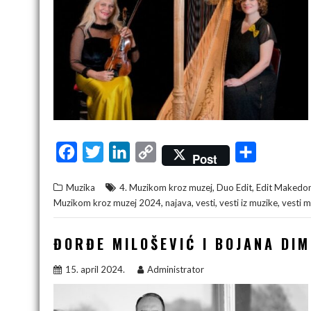
F
T
L
C
S
Post
a
w
i
o
h
,
,
Muzika
4. Muzikom kroz muzej
Duo Edit
Edit Makedo
c
i
n
p
a
,
,
,
,
Muzikom kroz muzej 2024
najava
vesti
vesti iz muzike
vesti m
e
t
k
y
r
b
t
e
L
e
ĐORĐE MILOŠEVIĆ I BOJANA DIM
o
e
d
i
15. april 2024.
Administrator
o
r
I
n
k
n
k