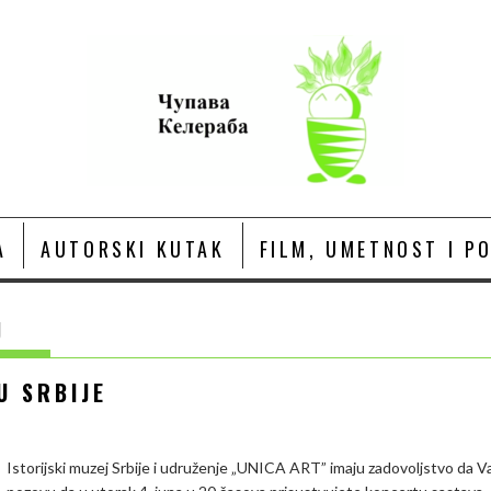
A
AUTORSKI KUTAK
FILM, UMETNOST I P
J
U SRBIJE
Istorijski muzej Srbije i udruženje „UNICA ART” imaju zadovoljstvo da V