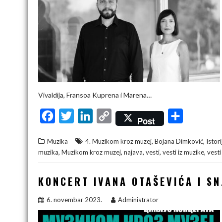
Vivaldija, Fransoa Kuprena i Marena…
F
T
L
C
S
Post
a
w
i
o
h
,
,
Muzika
4. Muzikom kroz muzej
Bojana Dimković
Istor
c
i
n
p
a
,
,
,
,
,
muzika
Muzikom kroz muzej
najava
vesti
vesti iz muzike
vesti
e
t
k
y
r
b
t
e
L
e
KONCERT IVANA OTAŠEVIĆA I SN
o
e
d
i
6. novembar 2023.
Administrator
o
r
I
n
k
n
k