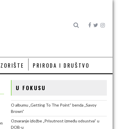
OZORIŠTE
PRIRODA I DRUŠTVO
U FOKUSU
O albumu „Getting To The Point“ benda „Savoy
Brown“
Ozvaranje izložbe „Prisutnost između odsustva“ u
as
DOB-u