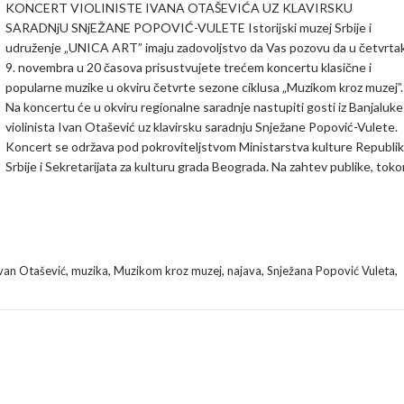
KONCERT VIOLINISTE IVANA OTAŠEVIĆA UZ KLAVIRSKU
SARADNjU SNjEŽANE POPOVIĆ-VULETE Istorijski muzej Srbije i
udruženje „UNICA ART” imaju zadovoljstvo da Vas pozovu da u četvrta
9. novembra u 20 časova prisustvujete trećem koncertu klasične i
popularne muzike u okviru četvrte sezone ciklusa „Muzikom kroz muzej”.
Na koncertu će u okviru regionalne saradnje nastupiti gosti iz Banjaluke
violinista Ivan Otašević uz klavirsku saradnju Snježane Popović-Vulete.
Koncert se održava pod pokroviteljstvom Ministarstva kulture Republi
Srbije i Sekretarijata za kulturu grada Beograda. Na zahtev publike, tok
,
,
,
,
,
van Otašević
muzika
Muzikom kroz muzej
najava
Snježana Popović Vuleta