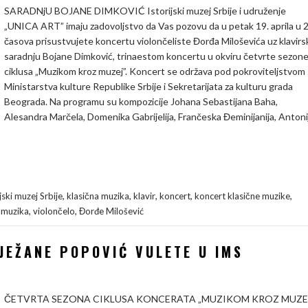
SARADNjU BOJANE DIMKOVIĆ Istorijski muzej Srbije i udruženje
„UNICA ART” imaju zadovoljstvo da Vas pozovu da u petak 19. aprila u 
časova prisustvujete koncertu violončeliste Đorđa Miloševića uz klavirs
saradnju Bojane Dimković, trinaestom koncertu u okviru četvrte sezon
ciklusa „Muzikom kroz muzej”. Koncert se održava pod pokroviteljstvom
Ministarstva kulture Republike Srbije i Sekretarijata za kulturu grada
Beograda. Na programu su kompozicije Johana Sebastijana Baha,
Alesandra Marčela, Domenika Gabrijelija, Frančeska Đeminijanija, Antoni
,
,
,
,
,
ijski muzej Srbije
klasična muzika
klavir
koncert
koncert klasične muzike
,
,
 muzika
violončelo
Đorđe Milošević
JEŽANE POPOVIĆ VULETE U IMS
ČETVRTA SEZONA CIKLUSA KONCERATA „MUZIKOM KROZ MUZE