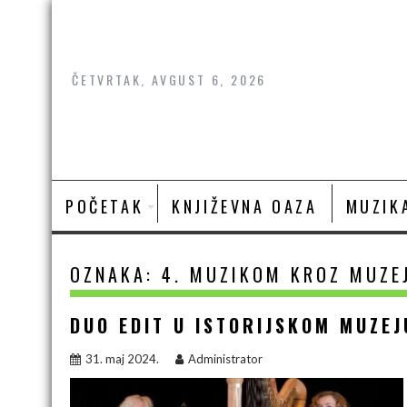
Skip
to
content
ČETVRTAK, AVGUST 6, 2026
POČETAK
KNJIŽEVNA OAZA
MUZIK
OZNAKA:
4. MUZIKOM KROZ MUZE
DUO EDIT U ISTORIJSKOM MUZEJ
31. maj 2024.
Administrator