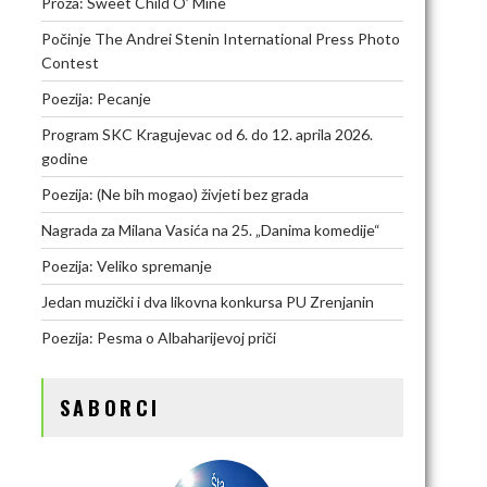
Proza: Sweet Child O’ Mine
Počinje The Andrei Stenin International Press Photo
Contest
Poezija: Pecanje
Program SKC Kragujevac od 6. do 12. aprila 2026.
godine
Poezija: (Ne bih mogao) živjeti bez grada
Nagrada za Milana Vasića na 25. „Danima komedije“
Poezija: Veliko spremanje
Jedan muzički i dva likovna konkursa PU Zrenjanin
Poezija: Pesma o Albaharijevoj priči
SABORCI