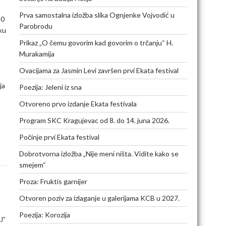
Prva samostalna izložba slika Ognjenke Vojvodić u
20
Parobrodu
ku
e
Prikaz „O čemu govorim kad govorim o trčanju“ H.
Murakamija
Ovacijama za Jasmin Levi završen prvi Ekata festival
ja
Poezija: Jeleni iz sna
Otvoreno prvo izdanje Ekata festivala
Program SKC Kragujevac od 8. do 14. juna 2026.
Počinje prvi Ekata festival
Dobrotvorna izložba „Nije meni ništa. Vidite kako se
smejem“
Proza: Fruktis garnijer
Otvoren poziv za izlaganje u galerijama KCB u 2027.
Poezija: Korozija
J”