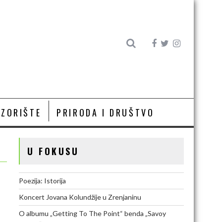
OZORIŠTE
PRIRODA I DRUŠTVO
U FOKUSU
Poezija: Istorija
Koncert Jovana Kolundžije u Zrenjaninu
O albumu „Getting To The Point“ benda „Savoy