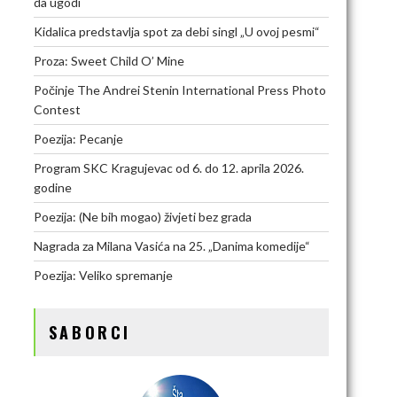
da ugodi
Kidalica predstavlja spot za debi singl „U ovoj pesmi“
Proza: Sweet Child O’ Mine
Počinje The Andrei Stenin International Press Photo
Contest
Poezija: Pecanje
Program SKC Kragujevac od 6. do 12. aprila 2026.
godine
Poezija: (Ne bih mogao) živjeti bez grada
Nagrada za Milana Vasića na 25. „Danima komedije“
Poezija: Veliko spremanje
SABORCI