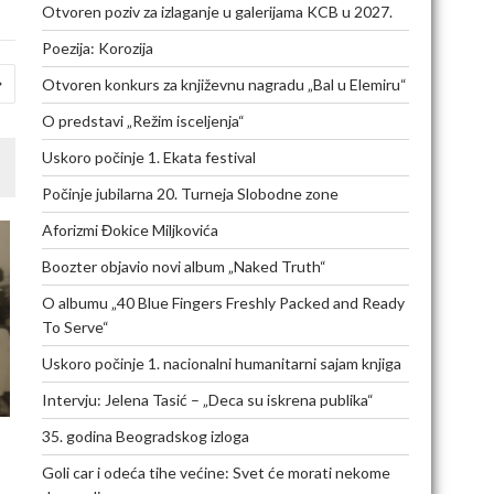
Otvoren poziv za izlaganje u galerijama KCB u 2027.
Poezija: Korozija
Otvoren konkurs za književnu nagradu „Bal u Elemiru“
O predstavi „Režim isceljenja“
Uskoro počinje 1. Ekata festival
Počinje jubilarna 20. Turneja Slobodne zone
Aforizmi Đokice Miljkovića
Boozter objavio novi album „Naked Truth“
O albumu „40 Blue Fingers Freshly Packed and Ready
To Serve“
Uskoro počinje 1. nacionalni humanitarni sajam knjiga
Intervju: Jelena Tasić – „Deca su iskrena publika“
35. godina Beogradskog izloga
Goli car i odeća tihe većine: Svet će morati nekome