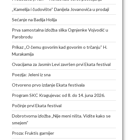
„Kamelija i čudovište“ Danijela Jovanovića u prodaji
Sećanje na Badija Holija
Prva samostalna izložba slika Ognjenke Vojvodić u
Parobrodu
Prikaz „O čemu govorim kad govorim o trčanju“ H.
Murakamija
Ovacijama za Jasmin Levi završen prvi Ekata festival
Poezija: Jeleni iz sna
Otvoreno prvo izdanje Ekata festivala
Program SKC Kragujevac od 8. do 14. juna 2026.
Počinje prvi Ekata festival
Dobrotvorna izložba „Nije meni ništa. Vidite kako se
smejem“
Proza: Fruktis garnijer