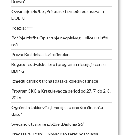
Brown“
Ozvaranje izložbe „Prisutnost između odsustva“ u
DOB-u
Poezija: ***
Počinje izložba Opisivanje neopisivog – slike u službi
reči
Proza: Kad deka slavi rođendan
Bogato festivalsko leto i program na letnjoj sceni u
BDP-u
Između carskog trona i dasaka koje život znače
Program SKC-a Kragujevac za period od 27. 7. do 2. 8.
2026.
Ognjenka Lakićević: „Emocije su ono što čini našu
dušu“
Svečano otvaranje izložbe „Diploma 26“
Predstava „Prah“ – Novac kao teret postojanja