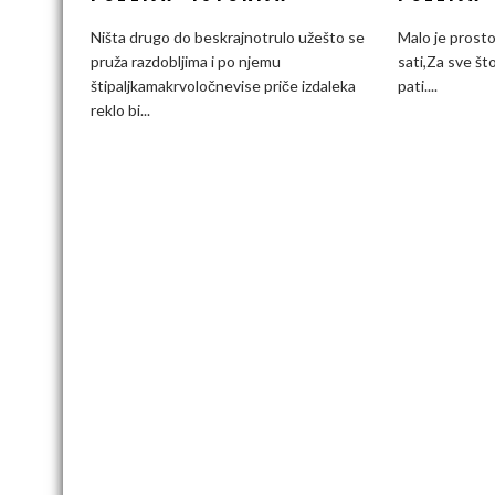
Istorija
Ništa drugo do beskrajnotrulo užešto se
Malo je prost
pruža razdobljima i po njemu
sati,Za sve što
štipaljkamakrvoločnevise priče izdaleka
pati....
reklo bi...