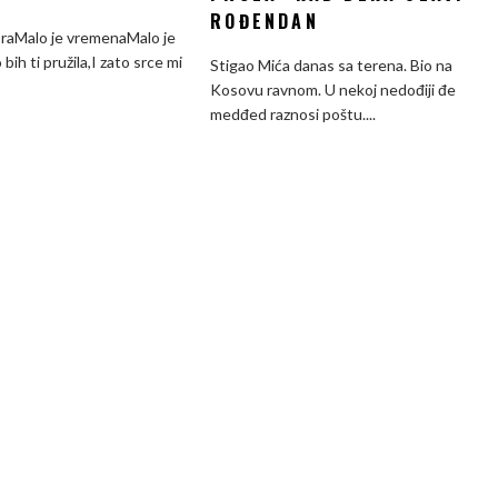
***
ROĐENDAN
Kad
oraMalo je vremenaMalo je
deka
 bih ti pružila,I zato srce mi
Stigao Mića danas sa terena. Bio na
slavi
Kosovu ravnom. U nekoj nedođiji đe
rođendan
medđed raznosi poštu....