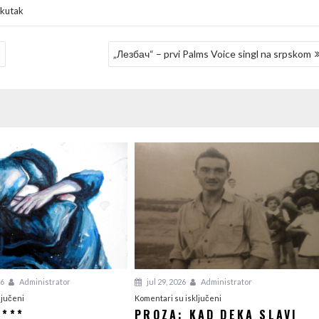
 kutak
“
„Лезбач“ – prvi Palms Voice singl na srpskom
26
Administrator
jul 29, 2026
Administrator
na
na
ljučeni
Komentari su isključeni
 ***
PROZA: KAD DEKA SLAVI
Poezija:
Proza: