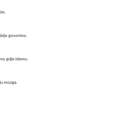
im.
labije govorimo.
amo gdje idemo.
aju mozga.