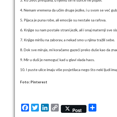
3. Ko život prespava, u njemu se ni sunce ne pojavi.
4. Nemam vremena da učim druge jezike, i u svom se već gub
5. Pijaca je puna robe, ali emocije su nestale sa rafova.
6. Knjige su nam postale strani jezik, ali i onaj maternji sve s
7. Knjige mirišu na zaborav, a nekad smo u njima tražili sebe.
8. Dok sve miruje, mi koračamo gazeći preko duše kao da zn
9. Mir u duši je nemoguć kad u glavi vlada haos.
10. I puste ulice imaju više posjetilaca nego što neki ljudi im
Foto: Pinterest
F
T
L
C
S
Post
a
w
i
o
h