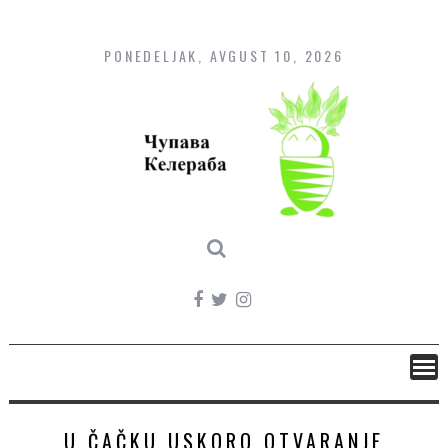
Skip
to
content
PONEDELJAK, AVGUST 10, 2026
U ČAČKU USKORO OTVARANJE