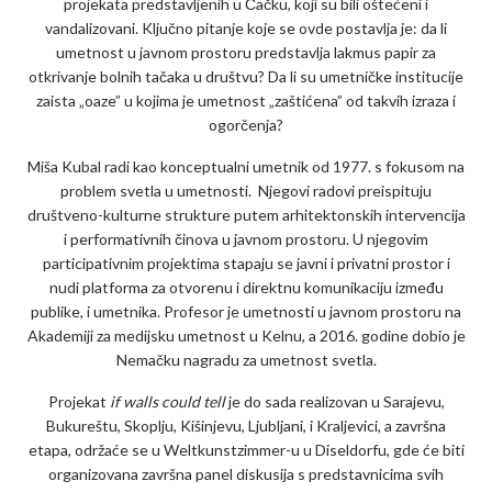
projekata predstavljenih u Čačku, koji su bili oštećeni i
vandalizovani. Ključno pitanje koje se ovde postavlja je: da li
umetnost u javnom prostoru predstavlja lakmus papir za
otkrivanje bolnih tačaka u društvu? Da li su umetničke institucije
zaista „oaze” u kojima je umetnost „zaštićena” od takvih izraza i
ogorčenja?
Miša Kubal radi kao konceptualni umetnik od 1977. s fokusom na
problem svetla u umetnosti. Njegovi radovi preispituju
društveno-kulturne strukture putem arhitektonskih intervencija
i performativnih činova u javnom prostoru. U njegovim
participativnim projektima stapaju se javni i privatni prostor i
nudi platforma za otvorenu i direktnu komunikaciju između
publike, i umetnika. Profesor je umetnosti u javnom prostoru na
Akademiji za medijsku umetnost u Kelnu, a 2016. godine dobio je
Nemačku nagradu za umetnost svetla.
Projekat
if walls could tell
je do sada realizovan u Sarajevu,
Bukureštu, Skoplju, Kišinjevu, Ljubljani, i Kraljevici, a završna
etapa, održaće se u Weltkunstzimmer-u u Diseldorfu, gde će biti
organizovana završna panel diskusija s predstavnicima svih