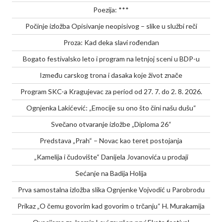
Poezija: ***
Počinje izložba Opisivanje neopisivog – slike u službi reči
Proza: Kad deka slavi rođendan
Bogato festivalsko leto i program na letnjoj sceni u BDP-u
Između carskog trona i dasaka koje život znače
Program SKC-a Kragujevac za period od 27. 7. do 2. 8. 2026.
Ognjenka Lakićević: „Emocije su ono što čini našu dušu“
Svečano otvaranje izložbe „Diploma 26“
Predstava „Prah“ – Novac kao teret postojanja
„Kamelija i čudovište“ Danijela Jovanovića u prodaji
Sećanje na Badija Holija
Prva samostalna izložba slika Ognjenke Vojvodić u Parobrodu
Prikaz „O čemu govorim kad govorim o trčanju“ H. Murakamija