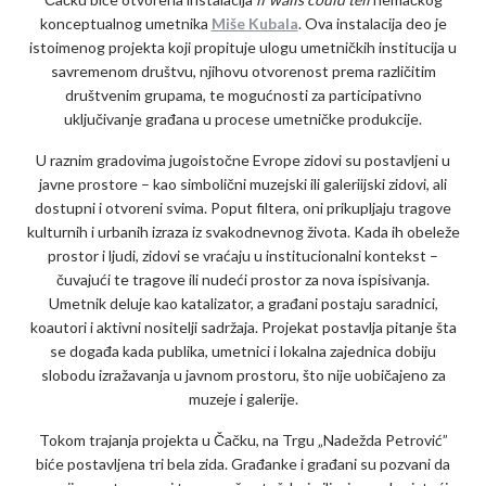
konceptualnog umetnika
Miše Kubala
. Ova instalacija deo je
istoimenog projekta koji propituje ulogu umetničkih institucija u
savremenom društvu, njihovu otvorenost prema različitim
društvenim grupama, te mogućnosti za participativno
uključivanje građana u procese umetničke produkcije.
U raznim gradovima jugoistočne Evrope zidovi su postavljeni u
javne prostore – kao simbolični muzejski ili galeriijski zidovi, ali
dostupni i otvoreni svima. Poput filtera, oni prikupljaju tragove
kulturnih i urbanih izraza iz svakodnevnog života. Kada ih obeleže
prostor i ljudi, zidovi se vraćaju u institucionalni kontekst –
čuvajući te tragove ili nudeći prostor za nova ispisivanja.
Umetnik deluje kao katalizator, a građani postaju saradnici,
koautori i aktivni nositelji sadržaja. Projekat postavlja pitanje šta
se događa kada publika, umetnici i lokalna zajednica dobiju
slobodu izražavanja u javnom prostoru, što nije uobičajeno za
muzeje i galerije.
Tokom trajanja projekta u Čačku, na Trgu „Nadežda Petrović”
biće postavljena tri bela zida. Građanke i građani su pozvani da