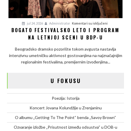
na
jul 24, 2026
Administrator
Komentari su isključeni
BOGATO FESTIVALSKO LETO I PROGRAM
Bogato
NA LETNJOJ SCENI U BDP-U
festivalsko
leto
Beogradsko dramsko pozorište tokom avgusta nastavlja
i
intenzivnu umetničku aktivnost gostovanjima na najznačajnijim
program
regionalnim festivalima, premijernim izvođenjima...
na
letnjoj
sceni
U FOKUSU
u
BDP-
u
Poezija: Istorija
Koncert Jovana Kolundžije u Zrenjaninu
O albumu „Getting To The Point“ benda „Savoy Brown“
Ozvaranje izložbe „Prisutnost između odsustva“ u DOB-u