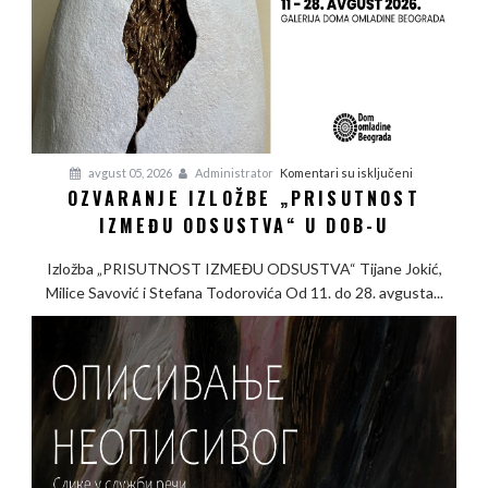
na
avgust 05, 2026
Administrator
Komentari su isključeni
OZVARANJE IZLOŽBE „PRISUTNOST
Ozvaranje
IZMEĐU ODSUSTVA“ U DOB-U
izložbe
„Prisutnost
Izložba „PRISUTNOST IZMEĐU ODSUSTVA“ Tijane Jokić,
između
Milice Savović i Stefana Todorovića Od 11. do 28. avgusta...
odsustva“
u
DOB-
u