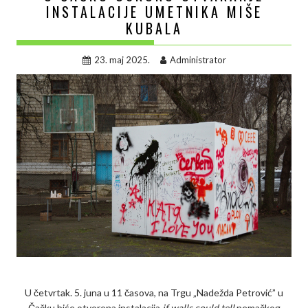
INSTALACIJE UMETNIKA MIŠE
KUBALA
23. maj 2025.
Administrator
U četvrtak. 5. juna u 11 časova, na Trgu „Nadežda Petrović” u
Čačku biće otvorena instalacija
if walls could tell
nemačkog