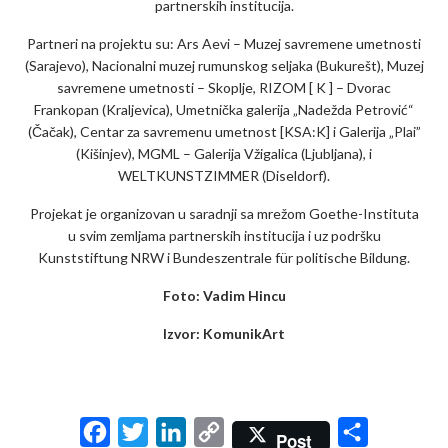
partnerskih institucija.
Partneri na projektu su: Ars Aevi – Muzej savremene umetnosti
(Sarajevo), Nacionalni muzej rumunskog seljaka (Bukurešt), Muzej
savremene umetnosti – Skoplje, RIZOM [ K ] – Dvorac
Frankopan (Kraljevica), Umetnička galerija „Nadežda Petrović“
(Čačak), Centar za savremenu umetnost [KSA:K] i Galerija „Plai”
(Kišinjev), MGML – Galerija Vžigalica (Ljubljana), i
WELTKUNSTZIMMER (Diseldorf).
Projekat je organizovan u saradnji sa mrežom Goethe-Instituta
u svim zemljama partnerskih institucija i uz podršku
Kunststiftung NRW i Bundeszentrale für politische Bildung.
Foto: Vadim Hincu
Izvor: KomunikArt
F
T
L
C
S
Post