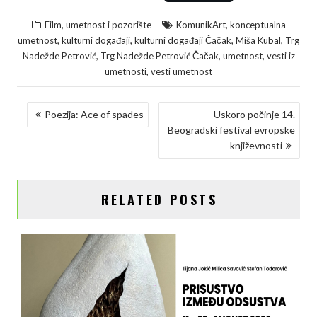
a
w
i
o
h
,
Film, umetnost i pozorište
KomunikArt
konceptualna
c
i
n
p
a
,
,
,
,
umetnost
kulturni događaji
kulturni događaji Čačak
Miša Kubal
Trg
e
t
k
y
r
,
,
,
Nadežde Petrović
Trg Nadežde Petrović Čačak
umetnost
vesti iz
,
umetnosti
vesti umetnost
b
t
e
L
e
o
e
d
i
KRETANJE
Poezija: Ace of spades
Uskoro počinje 14.
o
r
I
n
Beogradski festival evropske
ČLANKA
k
n
k
književnosti
RELATED POSTS