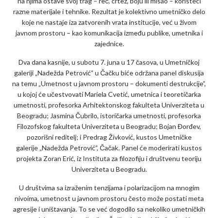
na njima ostave svoj trag – reč, crtež, boju ili misao – koristeći
razne materijale i tehnike. Rezultat je kolektivno umetničko delo
koje ne nastaje iza zatvorenih vrata institucije, već u živom
javnom prostoru – kao komunikacija između publike, umetnika i
zajednice.
Dva dana kasnije, u subotu 7. juna u 17 časova, u Umetničkoj
galeriji „Nadežda Petrović” u Čačku biće održana panel diskusija
na temu „Umetnost u javnom prostoru – dokumenti destrukcije”,
u kojoj će učestvovati Mariela Cvetić, umetnica i teoretičarka
umetnosti, profesorka Arhitektonskog fakulteta Univerziteta u
Beogradu; Jasmina Čubrilo, istoričarka umetnosti, profesorka
Filozofskog fakulteta Univerziteta u Beogradu; Bojan Đorđev,
pozorišni reditelj; i Predrag Živković, kustos Umetničke
galerije „Nadežda Petrović”, Čačak. Panel će moderirati kustos
projekta Zoran Erić, iz Instituta za filozofiju i društvenu teoriju
Univerziteta u Beogradu.
U društvima sa izraženim tenzijama i polarizacijom na mnogim
nivoima, umetnost u javnom prostoru često može postati meta
agresije i uništavanja. To se već dogodilo sa nekoliko umetničkih