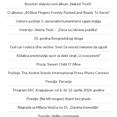
Boozter objavio novi album „Naked Truth“
O albumu „40 Blue Fingers Freshly Packed and Ready To Serve“
Uskoro počinje 1. nacionalni humanitarni sajam knjiga
Intervju: Jelena Tasić – „Deca su iskrena publika“
35. godina Beogradskog izloga
Goli car i odeća tihe većine: Svet će morati nekome da ugodi
Kidalica predstavlja spot za debi singl „U ovoj pesmi“
Proza: Sweet Child O’ Mine
Počinje The Andrei Stenin International Press Photo Contest
Poezija: Pecanje
Program SKC Kragujevac od 6. do 12. aprila 2026. godine
Poezija: (Ne bih mogao) živjeti bez grada
Nagrada za Milana Vasića na 25. „Danima komedije“
Poezija: Veliko spremanje