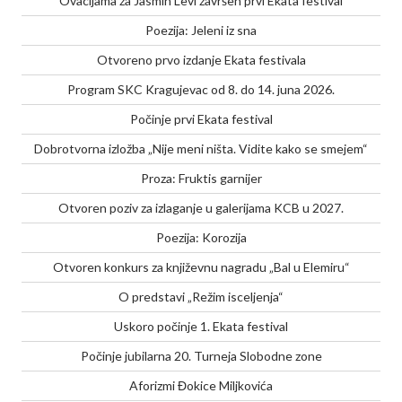
Ovacijama za Jasmin Levi završen prvi Ekata festival
Poezija: Jeleni iz sna
Otvoreno prvo izdanje Ekata festivala
Program SKC Kragujevac od 8. do 14. juna 2026.
Počinje prvi Ekata festival
Dobrotvorna izložba „Nije meni ništa. Vidite kako se smejem“
Proza: Fruktis garnijer
Otvoren poziv za izlaganje u galerijama KCB u 2027.
Poezija: Korozija
Otvoren konkurs za književnu nagradu „Bal u Elemiru“
O predstavi „Režim isceljenja“
Uskoro počinje 1. Ekata festival
Počinje jubilarna 20. Turneja Slobodne zone
Aforizmi Đokice Miljkovića