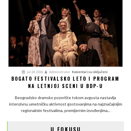
službi
reči
na
jul 24, 2026
Administrator
Komentari su isključeni
BOGATO FESTIVALSKO LETO I PROGRAM
Bogato
NA LETNJOJ SCENI U BDP-U
festivalsko
leto
Beogradsko dramsko pozorište tokom avgusta nastavlja
i
intenzivnu umetničku aktivnost gostovanjima na najznačajnijim
program
regionalnim festivalima, premijernim izvođenjima...
na
letnjoj
sceni
U FOKUSU
u