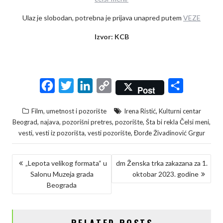
Ulaz je slobodan, potrebna je prijava unapred putem
VEZE
Izvor: KCB
F
T
L
C
S
Post
a
w
i
o
h
,
Film, umetnost i pozorište
Irena Ristić
Kulturni centar
c
i
n
p
a
,
,
,
,
,
Beograd
najava
pozorišni pretres
pozorište
Šta bi rekla Čelsi meni
e
t
k
y
r
,
,
,
vesti
vesti iz pozorišta
vesti pozorište
Đorđe Živadinović Grgur
b
t
e
L
e
KRETANJE
o
e
d
i
„Lepota velikog formata“ u
dm Ženska trka zakazana za 1.
Salonu Muzeja grada
oktobar 2023. godine
ČLANKA
o
r
I
n
Beograda
k
n
k
RELATED POSTS