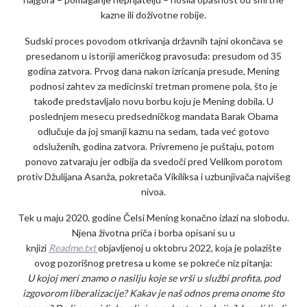
kazne ili doživotne robije.
Sudski proces povodom otkrivanja državnih tajni okončava se
presedanom u istoriji američkog pravosuđa: presudom od 35
godina zatvora. Prvog dana nakon izricanja presude, Mening
podnosi zahtev za medicinski tretman promene pola, što je
takođe predstavljalo novu borbu koju je Mening dobila. U
poslednjem mesecu predsedničkog mandata Barak Obama
odlučuje da joj smanji kaznu na sedam, tada već gotovo
odsluženih, godina zatvora. Privremeno je puštaju, potom
ponovo zatvaraju jer odbija da svedoči pred Velikom porotom
protiv Džulijana Asanža, pokretača Vikiliksa i uzbunjivača najvišeg
nivoa.
Tek u maju 2020. godine Čelsi Mening konačno izlazi na slobodu.
Njena životna priča i borba opisani su u
knjizi
Readme.txt
objavljenoj u oktobru 2022, koja je polazište
ovog pozorišnog pretresa u kome se pokreće niz pitanja:
U kojoj meri znamo o nasilju koje se vrši u službi profita, pod
izgovorom liberalizacije? Kakav je naš odnos prema onome što