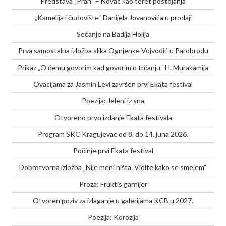
Predstava „Prah“ – Novac kao teret postojanja
„Kamelija i čudovište“ Danijela Jovanovića u prodaji
Sećanje na Badija Holija
Prva samostalna izložba slika Ognjenke Vojvodić u Parobrodu
Prikaz „O čemu govorim kad govorim o trčanju“ H. Murakamija
Ovacijama za Jasmin Levi završen prvi Ekata festival
Poezija: Jeleni iz sna
Otvoreno prvo izdanje Ekata festivala
Program SKC Kragujevac od 8. do 14. juna 2026.
Počinje prvi Ekata festival
Dobrotvorna izložba „Nije meni ništa. Vidite kako se smejem“
Proza: Fruktis garnijer
Otvoren poziv za izlaganje u galerijama KCB u 2027.
Poezija: Korozija