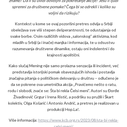
znamo? Da li su uvidi dovoljni za pokretanje akcije? Jesu li ljudi
spremni za društvene pomake? Čega bi se odrekli i koliko su
voljni da rizikuju?
Kontekst u kome se ovaj pozorišni pretres odvija u Srbiji
obeležava sve viši stepen dešperantnosti, te odustajanja od
svake borbe. Osim različitih vidova „salonskog” aktivizma, kod
mladih u Srbiji (a i inače) manjka i informacija, te u odsustvu
razumevanja društvene dinamike, ostaju oni indolentni i do
krajnosti apolitični.
Kako slučaj Mening nije samo prolazna senzacija ili incident, već
predstavlja istorijski pomak obavezujućih ishoda i postavlja
značajna pitanja o političkom delovanju u društvu – odlučeno je
da se pokrene ova umetnička akcija „Pravićemo nešto o ratu,
rodu i slobodi, zvaće se: Šta bi rekla Čelsi meni”. Autori su Đorđe
Živadinović Grgur i Irena Ristić, a podršku su pružili i Škart
kolektiv, Olga Košarić i Antonio Andrić, a pretres je realizovan u
produkciji Hop.La!.
Više informacija:
https://www.kcb.org.rs/2023/08/sta-bi-rekla-
celsi-meni/