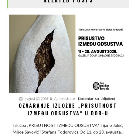
na
avgust 05, 2026
Administrator
Komentari su isključeni
OZVARANJE IZLOŽBE „PRISUTNOST
Ozvaranje
IZMEĐU ODSUSTVA“ U DOB-U
izložbe
„Prisutnost
Izložba „PRISUTNOST IZMEĐU ODSUSTVA“ Tijane Jokić,
između
Milice Savović i Stefana Todorovića Od 11. do 28. avgusta...
odsustva“