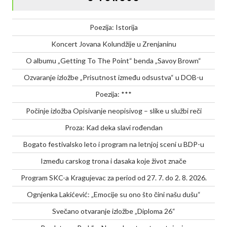
BDP-
u
Poezija: Istorija
Koncert Jovana Kolundžije u Zrenjaninu
O albumu „Getting To The Point“ benda „Savoy Brown“
Ozvaranje izložbe „Prisutnost između odsustva“ u DOB-u
Poezija: ***
Počinje izložba Opisivanje neopisivog – slike u službi reči
Proza: Kad deka slavi rođendan
Bogato festivalsko leto i program na letnjoj sceni u BDP-u
Između carskog trona i dasaka koje život znače
Program SKC-a Kragujevac za period od 27. 7. do 2. 8. 2026.
Ognjenka Lakićević: „Emocije su ono što čini našu dušu“
Svečano otvaranje izložbe „Diploma 26“