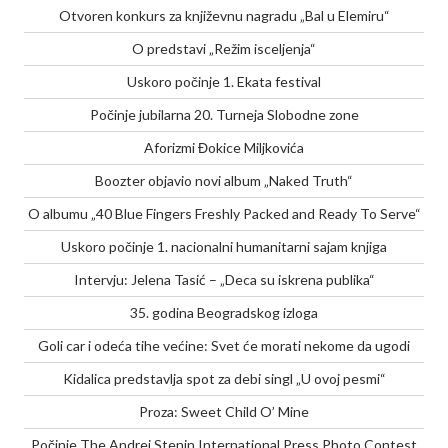
Otvoren konkurs za književnu nagradu „Bal u Elemiru“
O predstavi „Režim isceljenja“
Uskoro počinje 1. Ekata festival
Počinje jubilarna 20. Turneja Slobodne zone
Aforizmi Đokice Miljkovića
Boozter objavio novi album „Naked Truth“
O albumu „40 Blue Fingers Freshly Packed and Ready To Serve“
Uskoro počinje 1. nacionalni humanitarni sajam knjiga
Intervju: Jelena Tasić – „Deca su iskrena publika“
35. godina Beogradskog izloga
Goli car i odeća tihe većine: Svet će morati nekome da ugodi
Kidalica predstavlja spot za debi singl „U ovoj pesmi“
Proza: Sweet Child O’ Mine
Počinje The Andrei Stenin International Press Photo Contest