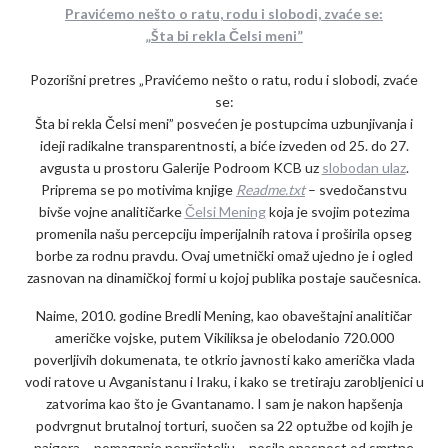
Pravićemo nešto o ratu, rodu i slobodi, zvaće se:
„Šta bi rekla Čelsi meni”
Pozorišni pretres „Pravićemo nešto o ratu, rodu i slobodi, zvaće
se:
Šta bi rekla Čelsi meni” posvećen je postupcima uzbunjivanja i
ideji radikalne transparentnosti, a biće izveden od 25. do 27.
avgusta u prostoru Galerije Podroom KCB uz
slobodan ulaz
.
Priprema se po motivima knjige
Readme.txt
– svedočanstvu
bivše vojne analitičarke
Čelsi Mening
koja je svojim potezima
promenila našu percepciju imperijalnih ratova i proširila opseg
borbe za rodnu pravdu. Ovaj umetnički omaž ujedno je i ogled
zasnovan na dinamičkoj formi u kojoj publika postaje saučesnica.
Naime, 2010. godine Bredli Mening, kao obaveštajni analitičar
američke vojske, putem Vikiliksa je obelodanio 720.000
poverljivih dokumenata, te otkrio javnosti kako američka vlada
vodi ratove u Avganistanu i Iraku, i kako se tretiraju zarobljenici u
zatvorima kao što je Gvantanamo. I sam je nakon hapšenja
podvrgnut brutalnoj torturi, suočen sa 22 optužbe od kojih je
najgora – pomaganje neprijatelju – nosila opasnost od smrtne