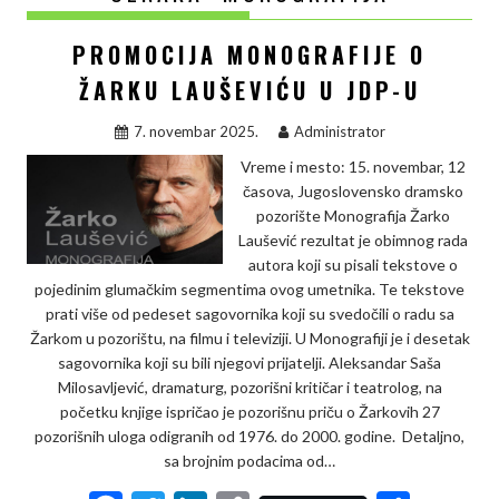
PROMOCIJA MONOGRAFIJE O
ŽARKU LAUŠEVIĆU U JDP-U
7. novembar 2025.
Administrator
Vreme i mesto: 15. novembar, 12
časova, Jugoslovensko dramsko
pozorište Monografija Žarko
Laušević rezultat je obimnog rada
autora koji su pisali tekstove o
pojedinim glumačkim segmentima ovog umetnika. Te tekstove
prati više od pedeset sagovornika koji su svedočili o radu sa
Žarkom u pozorištu, na filmu i televiziji. U Monografiji je i desetak
sagovornika koji su bili njegovi prijatelji. Aleksandar Saša
Milosavljević, dramaturg, pozorišni kritičar i teatrolog, na
početku knjige ispričao je pozorišnu priču o Žarkovih 27
pozorišnih uloga odigranih od 1976. do 2000. godine. Detaljno,
sa brojnim podacima od…