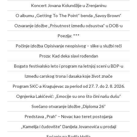
Koncert Jovana Kolundžije u Zrenjaninu
O albumu „Getting To The Point“ benda „Savoy Brown“
Ozvaranje izložbe „Prisutnost između odsustva“ u DOB-u
Poezija: ***
Počinje izložba Opisivanje neopisivog – slike u službi reči
Proza: Kad deka slavi rođendan
Bogato festivalsko leto i program na letnjoj sceni u BDP-u
Između carskog trona i dasaka koje život znače
Program SKC-a Kragujevac za period od 27. 7. do 2. 8. 2026.
Ognjenka Lakićević: „Emocije su ono što čini našu dušu“
Svečano otvaranje izložbe „Diploma 26“
Predstava „Prah“ – Novac kao teret postojanja
„Kamelija i čudovište“ Danijela Jovanovića u prodaji
Sećanje na Badija Holija