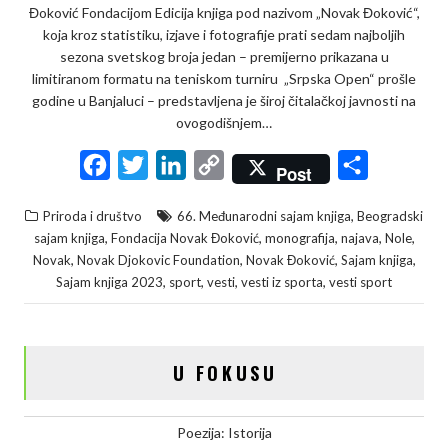
Đoković Fondacijom Edicija knjiga pod nazivom „Novak Đoković“,
koja kroz statistiku, izjave i fotografije prati sedam najboljih
sezona svetskog broja jedan – premijerno prikazana u
limitiranom formatu na teniskom turniru „Srpska Open“ prošle
godine u Banjaluci – predstavljena je široj čitalačkoj javnosti na
ovogodišnjem…
F
T
L
C
S
Post
a
w
i
o
h
,
Priroda i društvo
66. Međunarodni sajam knjiga
Beogradski
c
i
n
p
a
,
,
,
,
,
sajam knjiga
Fondacija Novak Đoković
monografija
najava
Nole
e
t
k
y
r
,
,
,
,
Novak
Novak Djokovic Foundation
Novak Đoković
Sajam knjiga
,
,
,
,
Sajam knjiga 2023
sport
vesti
vesti iz sporta
vesti sport
b
t
e
L
e
o
e
d
i
o
r
I
n
U FOKUSU
k
n
k
Poezija: Istorija