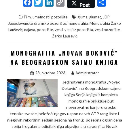
F
T
L
C
S
Post
a
w
i
o
h
,
,
,
Film, umetnost i pozorište
gluma
glumac
JDP
c
i
n
p
a
,
,
Jugoslovensko dramsko pozorište
monografija
Monografija Žarko
e
t
k
y
r
,
,
,
,
,
,
Laušević
najava
pozorište
vesti
vesti iz pozorišta
vesti pozorište
Žarko Laušević
b
t
e
L
e
o
e
d
i
MONOGRAFIJA „NOVAK ĐOKOVIĆ“
o
r
I
n
NA BEOGRADSKOM SAJMU KNJIGA
k
n
k
28. oktobar 2023.
Administrator
Jedinstvena monografija „Novak
Đoković“ na Beogradskom sajmu
knjiga Serija knjiga iz kompleta
monografije prikazuje put
neverovatne karijere srpske
teniske zvezde, beležeći njegov uspon na vrh ATP rang-liste i
njegovih rekordnih sedam sezona na tronu; posebna ograničena
serija i regularna edicija knjiga objavljena u saradnji sa Novak