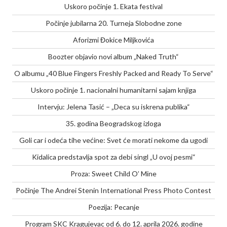
Uskoro počinje 1. Ekata festival
Počinje jubilarna 20. Turneja Slobodne zone
Aforizmi Đokice Miljkovića
Boozter objavio novi album „Naked Truth“
O albumu „40 Blue Fingers Freshly Packed and Ready To Serve“
Uskoro počinje 1. nacionalni humanitarni sajam knjiga
Intervju: Jelena Tasić – „Deca su iskrena publika“
35. godina Beogradskog izloga
Goli car i odeća tihe većine: Svet će morati nekome da ugodi
Kidalica predstavlja spot za debi singl „U ovoj pesmi“
Proza: Sweet Child O’ Mine
Počinje The Andrei Stenin International Press Photo Contest
Poezija: Pecanje
Program SKC Kragujevac od 6. do 12. aprila 2026. godine