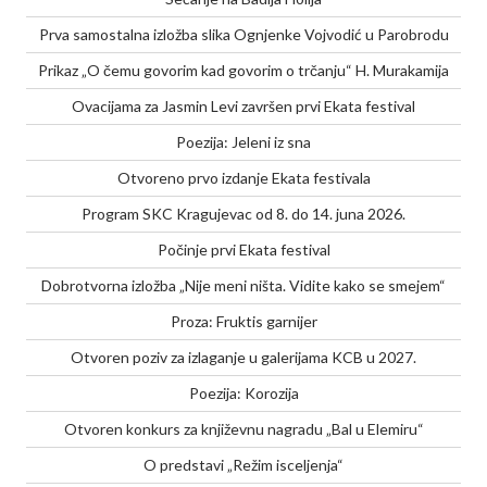
Prva samostalna izložba slika Ognjenke Vojvodić u Parobrodu
Prikaz „O čemu govorim kad govorim o trčanju“ H. Murakamija
Ovacijama za Jasmin Levi završen prvi Ekata festival
Poezija: Jeleni iz sna
Otvoreno prvo izdanje Ekata festivala
Program SKC Kragujevac od 8. do 14. juna 2026.
Počinje prvi Ekata festival
Dobrotvorna izložba „Nije meni ništa. Vidite kako se smejem“
Proza: Fruktis garnijer
Otvoren poziv za izlaganje u galerijama KCB u 2027.
Poezija: Korozija
Otvoren konkurs za književnu nagradu „Bal u Elemiru“
O predstavi „Režim isceljenja“