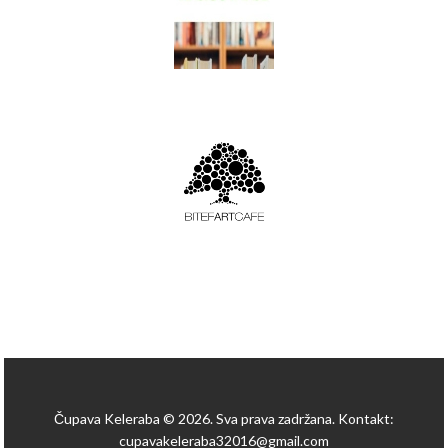
Čupava Keleraba © 2026. Sva prava zadržana. Kontakt:
cupavakeleraba32016@gmail.com