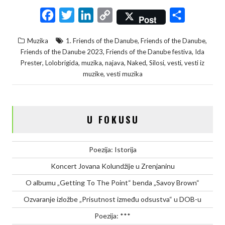
F
T
L
C
S
Post
a
w
i
o
h
,
,
Muzika
1. Friends of the Danube
Friends of the Danube
c
i
n
p
a
,
,
Friends of the Danube 2023
Friends of the Danube festiva
Ida
e
t
k
y
r
,
,
,
,
,
,
,
Prester
Lolobrigida
muzika
najava
Naked
Silosi
vesti
vesti iz
,
muzike
vesti muzika
b
t
e
L
e
o
e
d
i
o
r
I
n
U FOKUSU
k
n
k
Poezija: Istorija
Koncert Jovana Kolundžije u Zrenjaninu
O albumu „Getting To The Point“ benda „Savoy Brown“
Ozvaranje izložbe „Prisutnost između odsustva“ u DOB-u
Poezija: ***