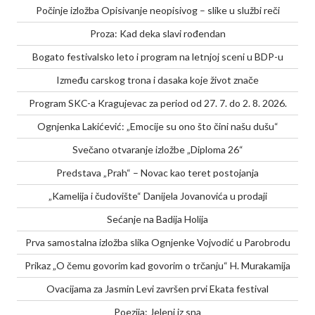
Počinje izložba Opisivanje neopisivog – slike u službi reči
Proza: Kad deka slavi rođendan
Bogato festivalsko leto i program na letnjoj sceni u BDP-u
Između carskog trona i dasaka koje život znače
Program SKC-a Kragujevac za period od 27. 7. do 2. 8. 2026.
Ognjenka Lakićević: „Emocije su ono što čini našu dušu“
Svečano otvaranje izložbe „Diploma 26“
Predstava „Prah“ – Novac kao teret postojanja
„Kamelija i čudovište“ Danijela Jovanovića u prodaji
Sećanje na Badija Holija
Prva samostalna izložba slika Ognjenke Vojvodić u Parobrodu
Prikaz „O čemu govorim kad govorim o trčanju“ H. Murakamija
Ovacijama za Jasmin Levi završen prvi Ekata festival
Poezija: Jeleni iz sna