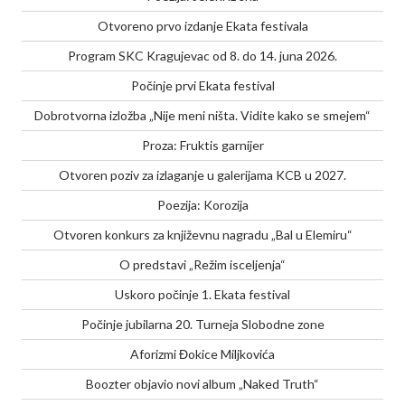
Otvoreno prvo izdanje Ekata festivala
Program SKC Kragujevac od 8. do 14. juna 2026.
Počinje prvi Ekata festival
Dobrotvorna izložba „Nije meni ništa. Vidite kako se smejem“
Proza: Fruktis garnijer
Otvoren poziv za izlaganje u galerijama KCB u 2027.
Poezija: Korozija
Otvoren konkurs za književnu nagradu „Bal u Elemiru“
O predstavi „Režim isceljenja“
Uskoro počinje 1. Ekata festival
Počinje jubilarna 20. Turneja Slobodne zone
Aforizmi Đokice Miljkovića
Boozter objavio novi album „Naked Truth“