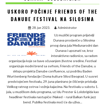
USKORO POČINJE FRIENDS OF THE
DANUBE FESTIVAL NA SILOSIMA
28. jun 2023.
Administrator
Uz muzički program prijatelji
Dunava proslaviće u Silosima
prvog dana jula Međunarodni dan
Dunava i upoznati se, kroz
interaktivne radionice, sa radom
organizacija koje se bave očuvanjem životne sredine. Festival
organizuje modni brend sa svrhom, Friends of the Danube, u
sklopu projekta Danube confluence, uz podršku Baden
Wurttenberg fondacije i Doma kulture Silosi Beograd. U susret
predstojećem festivalu, 29. juna planirano je čišćenje priobalja
Velikog ratnog ostrva i vožnja kajacima. Na festivalu u subotu 1.
jula, u muzičkom delu programa, uz Idu Prester & Lolobrigida kao
headliner festivala nastupiće i Naked – rural Balkan funk jazz
bend. Publika festivala moći će da uživa…