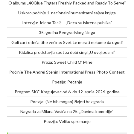
O albumu „40 Blue Fingers Freshly Packed and Ready To Serve“
Uskoro počinje 1. nacionalni humanitarni sajam knjiga
Intervju: Jelena Tasić – „Deca su iskrena publika“
35. godina Beogradskog izloga
Goli car i odeća tihe većine: Svet će morati nekome da ugodi
Kidalica predstavlja spot za debi singl „U ovoj pesmi“
Proza: Sweet Child O’ Mine
Počinje The Andrei Stenin International Press Photo Contest
Poezija: Pecanje
Program SKC Kragujevac od 6. do 12. aprila 2026. godine
Poezija: (Ne bih mogao) živjeti bez grada
Nagrada za Milana Vasića na 25. „Danima komedije“
Poezija: Veliko spremanje