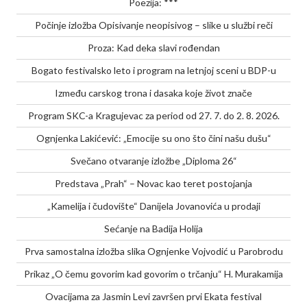
Poezija: ***
Počinje izložba Opisivanje neopisivog – slike u službi reči
Proza: Kad deka slavi rođendan
Bogato festivalsko leto i program na letnjoj sceni u BDP-u
Između carskog trona i dasaka koje život znače
Program SKC-a Kragujevac za period od 27. 7. do 2. 8. 2026.
Ognjenka Lakićević: „Emocije su ono što čini našu dušu“
Svečano otvaranje izložbe „Diploma 26“
Predstava „Prah“ – Novac kao teret postojanja
„Kamelija i čudovište“ Danijela Jovanovića u prodaji
Sećanje na Badija Holija
Prva samostalna izložba slika Ognjenke Vojvodić u Parobrodu
Prikaz „O čemu govorim kad govorim o trčanju“ H. Murakamija
Ovacijama za Jasmin Levi završen prvi Ekata festival