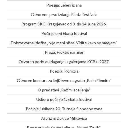
Poezija: Jeleni iz sna
Otvoreno prvo izdanje Ekata festivala
Program SKC Kragujevac od 8. do 14. juna 2026.
Počinje prvi Ekata festival
Dobrotvorna izložba „Nije meni ništa. Vidite kako se smejem“
Proza: Fruktis garnijer
Otvoren poziv za izlaganje u galerijama KCB u 2027.
Poezija: Korozija
Otvoren konkurs za književnu nagradu „Bal u Elemiru“
O predstavi „Režim isceljenja“
Uskoro počinje 1. Ekata festival
Počinje jubilarna 20. Turneja Slobodne zone
Aforizmi Đokice Miljkovića
Boozter objavio novi album „Naked Truth“