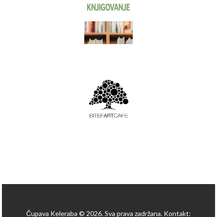
Čupava Keleraba © 2026. Sva prava zadržana. Kontakt: