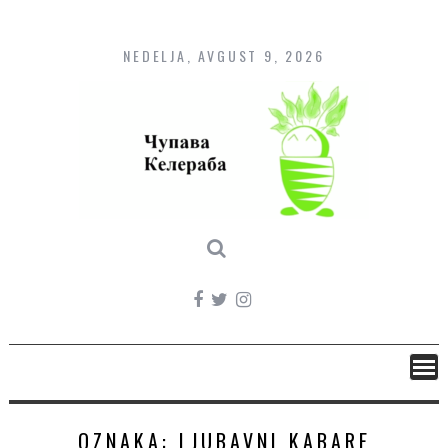
Skip
to
content
NEDELJA, AVGUST 9, 2026
OZNAKA:
LJUBAVNI KABARE