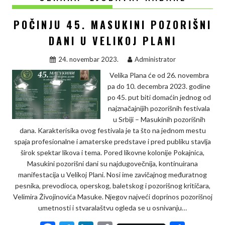
POČINJU 45. MASUKINI POZORIŠNI
DANI U VELIKOJ PLANI
24. novembar 2023.
Administrator
Velika Plana će od 26. novembra
pa do 10. decembra 2023. godine
po 45. put biti domaćin jednog od
najznačajnijih pozorišnih festivala
u Srbiji – Masukinih pozorišnih
dana. Karakterisika ovog festivala je ta što na jednom mestu
spaja profesionalne i amaterske predstave i pred publiku stavlja
širok spektar likova i tema. Pored likovne kolonije Pokajnica,
Masukini pozorišni dani su najdugovečnija, kontinuirana
manifestacija u Velikoj Plani. Nosi ime zavičajnog međuratnog
pesnika, prevodioca, operskog, baletskog i pozorišnog kritičara,
Velimira Živojinovića Masuke. Njegov najveći doprinos pozorišnoj
umetnosti i stvaralaštvu ogleda se u osnivanju…