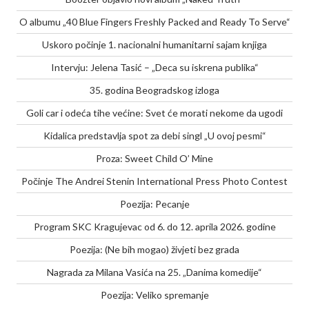
O albumu „40 Blue Fingers Freshly Packed and Ready To Serve“
Uskoro počinje 1. nacionalni humanitarni sajam knjiga
Intervju: Jelena Tasić – „Deca su iskrena publika“
35. godina Beogradskog izloga
Goli car i odeća tihe većine: Svet će morati nekome da ugodi
Kidalica predstavlja spot za debi singl „U ovoj pesmi“
Proza: Sweet Child O’ Mine
Počinje The Andrei Stenin International Press Photo Contest
Poezija: Pecanje
Program SKC Kragujevac od 6. do 12. aprila 2026. godine
Poezija: (Ne bih mogao) živjeti bez grada
Nagrada za Milana Vasića na 25. „Danima komedije“
Poezija: Veliko spremanje