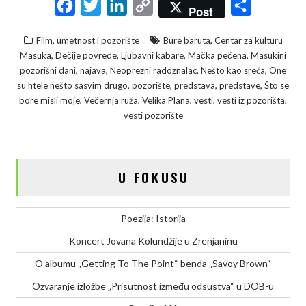
F
T
L
C
S
Post
a
w
i
o
h
,
Film, umetnost i pozorište
Bure baruta
Centar za kulturu
c
i
n
p
a
,
,
,
,
Masuka
Dečije povrede
Ljubavni kabare
Mačka pečena
Masukini
e
t
k
y
r
,
,
,
,
pozorišni dani
najava
Neoprezni radoznalac
Nešto kao sreća
One
,
,
,
,
su htele nešto sasvim drugo
pozorište
predstava
predstave
Što se
b
t
e
L
e
,
,
,
,
,
bore misli moje
Večernja ruža
Velika Plana
vesti
vesti iz pozorišta
o
e
d
i
vesti pozorište
o
r
I
n
k
n
k
U FOKUSU
Poezija: Istorija
Koncert Jovana Kolundžije u Zrenjaninu
O albumu „Getting To The Point“ benda „Savoy Brown“
Ozvaranje izložbe „Prisutnost između odsustva“ u DOB-u