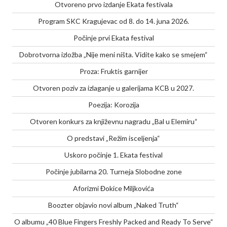
Otvoreno prvo izdanje Ekata festivala
Program SKC Kragujevac od 8. do 14. juna 2026.
Počinje prvi Ekata festival
Dobrotvorna izložba „Nije meni ništa. Vidite kako se smejem“
Proza: Fruktis garnijer
Otvoren poziv za izlaganje u galerijama KCB u 2027.
Poezija: Korozija
Otvoren konkurs za književnu nagradu „Bal u Elemiru“
O predstavi „Režim isceljenja“
Uskoro počinje 1. Ekata festival
Počinje jubilarna 20. Turneja Slobodne zone
Aforizmi Đokice Miljkovića
Boozter objavio novi album „Naked Truth“
O albumu „40 Blue Fingers Freshly Packed and Ready To Serve“