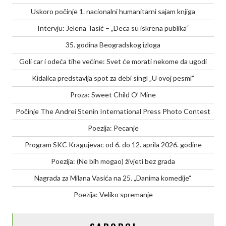
Uskoro počinje 1. nacionalni humanitarni sajam knjiga
Intervju: Jelena Tasić – „Deca su iskrena publika“
35. godina Beogradskog izloga
Goli car i odeća tihe većine: Svet će morati nekome da ugodi
Kidalica predstavlja spot za debi singl „U ovoj pesmi“
Proza: Sweet Child O’ Mine
Počinje The Andrei Stenin International Press Photo Contest
Poezija: Pecanje
Program SKC Kragujevac od 6. do 12. aprila 2026. godine
Poezija: (Ne bih mogao) živjeti bez grada
Nagrada za Milana Vasića na 25. „Danima komedije“
Poezija: Veliko spremanje