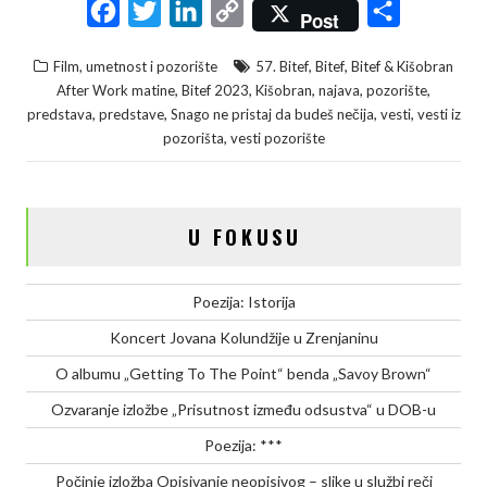
F
T
L
C
S
Post
a
w
i
o
h
,
,
Film, umetnost i pozorište
57. Bitef
Bitef
Bitef & Kišobran
c
i
n
p
a
,
,
,
,
,
After Work matine
Bitef 2023
Kišobran
najava
pozorište
e
t
k
y
r
,
,
,
,
predstava
predstave
Snago ne pristaj da budeš nečija
vesti
vesti iz
,
pozorišta
vesti pozorište
b
t
e
L
e
o
e
d
i
o
r
I
n
U FOKUSU
k
n
k
Poezija: Istorija
Koncert Jovana Kolundžije u Zrenjaninu
O albumu „Getting To The Point“ benda „Savoy Brown“
Ozvaranje izložbe „Prisutnost između odsustva“ u DOB-u
Poezija: ***
Počinje izložba Opisivanje neopisivog – slike u službi reči