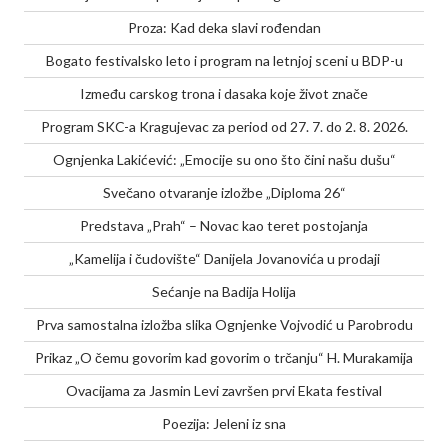
Proza: Kad deka slavi rođendan
Bogato festivalsko leto i program na letnjoj sceni u BDP-u
Između carskog trona i dasaka koje život znače
Program SKC-a Kragujevac za period od 27. 7. do 2. 8. 2026.
Ognjenka Lakićević: „Emocije su ono što čini našu dušu“
Svečano otvaranje izložbe „Diploma 26“
Predstava „Prah“ – Novac kao teret postojanja
„Kamelija i čudovište“ Danijela Jovanovića u prodaji
Sećanje na Badija Holija
Prva samostalna izložba slika Ognjenke Vojvodić u Parobrodu
Prikaz „O čemu govorim kad govorim o trčanju“ H. Murakamija
Ovacijama za Jasmin Levi završen prvi Ekata festival
Poezija: Jeleni iz sna