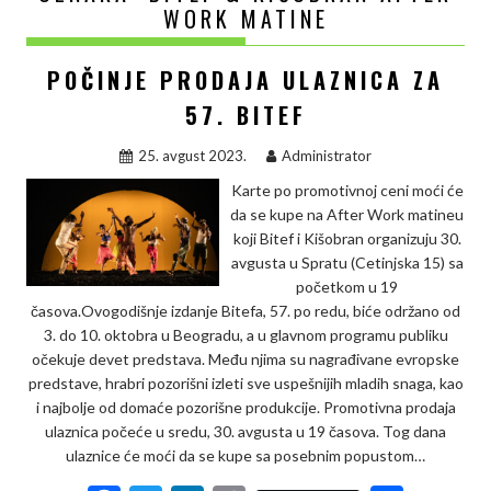
WORK MATINE
POČINJE PRODAJA ULAZNICA ZA
57. BITEF
25. avgust 2023.
Administrator
Karte po promotivnoj ceni moći će
da se kupe na After Work matineu
koji Bitef i Kišobran organizuju 30.
avgusta u Spratu (Cetinjska 15) sa
početkom u 19
časova.Ovogodišnje izdanje Bitefa, 57. po redu, biće održano od
3. do 10. oktobra u Beogradu, a u glavnom programu publiku
očekuje devet predstava. Među njima su nagrađivane evropske
predstave, hrabri pozorišni izleti sve uspešnijih mladih snaga, kao
i najbolje od domaće pozorišne produkcije. Promotivna prodaja
ulaznica počeće u sredu, 30. avgusta u 19 časova. Tog dana
ulaznice će moći da se kupe sa posebnim popustom…