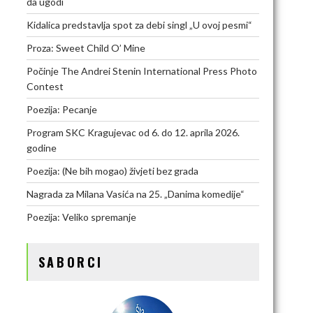
da ugodi
Kidalica predstavlja spot za debi singl „U ovoj pesmi“
Proza: Sweet Child O’ Mine
Počinje The Andrei Stenin International Press Photo
Contest
Poezija: Pecanje
Program SKC Kragujevac od 6. do 12. aprila 2026.
godine
Poezija: (Ne bih mogao) živjeti bez grada
Nagrada za Milana Vasića na 25. „Danima komedije“
Poezija: Veliko spremanje
SABORCI