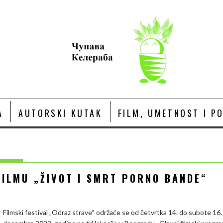
A
AUTORSKI KUTAK
FILM, UMETNOST I P
FILMU „ŽIVOT I SMRT PORNO BANDE“
Filmski festival „Odraz strave“ održaće se od četvrtka 14. do subote 16.