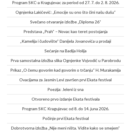
Program SKC-a Kragujevac za period od 27. 7. do 2. 8. 2026.
Ognjenka Lakićević: „Emocije su ono što čini našu dušu“
Svečano otvaranje izložbe „Diploma 26“
Predstava „Prah“ – Novac kao teret postojanja
„Kamelija i čudovište“ Danijela Jovanovića u prodaji
Sećanje na Badija Holija
Prva samostalna izložba slika Ognjenke Vojvodić u Parobrodu
Prikaz „O čemu govorim kad govorim o trčanju“ H. Murakamija
Ovacijama za Jasmin Levi završen prvi Ekata festival
Poezija: Jeleni iz sna
Otvoreno prvo izdanje Ekata festivala
Program SKC Kragujevac od 8. do 14. juna 2026.
Počinje prvi Ekata festival
Dobrotvorna izložba „Nije meni ništa. Vidite kako se smejem“