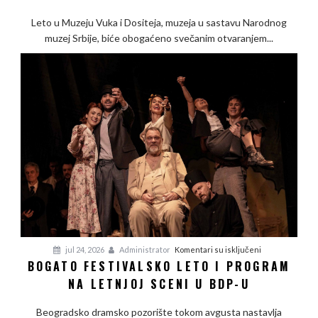
Opisivanje
Leto u Muzeju Vuka i Dositeja, muzeja u sastavu Narodnog
neopisivog
muzej Srbije, biće obogaćeno svečanim otvaranjem...
–
slike
u
službi
reči
na
jul 24, 2026
Administrator
Komentari su isključeni
BOGATO FESTIVALSKO LETO I PROGRAM
Bogato
NA LETNJOJ SCENI U BDP-U
festivalsko
leto
Beogradsko dramsko pozorište tokom avgusta nastavlja
i