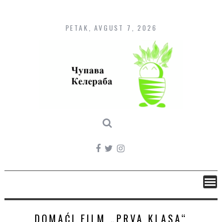
Skip
to
content
PETAK, AVGUST 7, 2026
DOMAĆI FILM „PRVA KLASA“