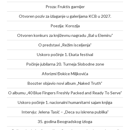
Proza: Fruktis garnijer
Otvoren poziv za izlaganje u galerijama KCB u 2027.
Poezija: Korozija
Otvoren konkurs za književnu nagradu „Bal u Elemiru“
O predstavi „Režim isceljenja“
Uskoro počinje 1. Ekata festival
Počinje jubilarna 20. Turneja Slobodne zone
Aforizmi Đokice Miljkovića
Boozter objavio novi album „Naked Truth“
O albumu „40 Blue Fingers Freshly Packed and Ready To Serve“
Uskoro počinje 1. nacionalni humanitarni sajam knjiga
Intervju: Jelena Tasić – „Deca su iskrena publika“
35. godina Beogradskog izloga