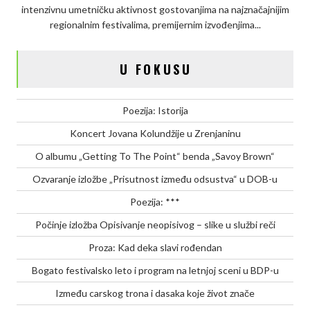
intenzivnu umetničku aktivnost gostovanjima na najznačajnijim
program
regionalnim festivalima, premijernim izvođenjima...
na
letnjoj
sceni
U FOKUSU
u
BDP-
u
Poezija: Istorija
Koncert Jovana Kolundžije u Zrenjaninu
O albumu „Getting To The Point“ benda „Savoy Brown“
Ozvaranje izložbe „Prisutnost između odsustva“ u DOB-u
Poezija: ***
Počinje izložba Opisivanje neopisivog – slike u službi reči
Proza: Kad deka slavi rođendan
Bogato festivalsko leto i program na letnjoj sceni u BDP-u
Između carskog trona i dasaka koje život znače