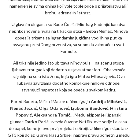
namenjen je svima onima koji vole tople priče o prijateljstvu ali i
brzinu, adrenalin i strast.
U glavnim ulogama su Rade Ćosić i Miodrag Radonjić kao dva
neprikosnovena rivala na trkačkoj stazi – Beba i Nemac. Njihova
opsesija trkama sa legendarnim jugićima vodi ih na put ka
osvajanu prestižnog prvenstva, sa snom da zakorače u svet
Formule.
Ali trka nije jedino što ubrzava njihov puls – na scenu stupa
ljubavni trougao koji dodatno usijava atmosferu. Oba vozača
zaljubljena su u istu ženu, koju igra Matea Milosavljević. Ova
ljubavna zavrzlama dodatno komplikuje njihove odnose,
stvarajući napetost koja se oseća u svakom kadru.
Pored Radeta, Mićka i Matee u filmu igraju
Andrija Milošević,
Nenad Jezdić, Olga Odanović, Ljubomir Bandović, Hristina
Popović, Aleksandra Tomić…
Među ekipom je i španski
glumac
Darko Perić
, zvezda čuvene Netflix-ove serije La casa
de papel, kome je ovo prvi projekat u Srbiji. U filmu igra skauta iz
GT3 koji dolazi u prvu klasu Srbije i napravi pravu pometnju među