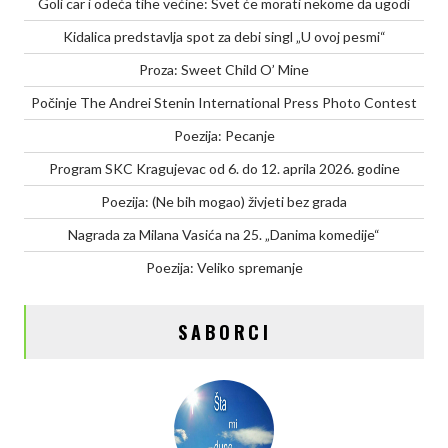
Goli car i odeća tihe većine: Svet će morati nekome da ugodi
Kidalica predstavlja spot za debi singl „U ovoj pesmi“
Proza: Sweet Child O’ Mine
Počinje The Andrei Stenin International Press Photo Contest
Poezija: Pecanje
Program SKC Kragujevac od 6. do 12. aprila 2026. godine
Poezija: (Ne bih mogao) živjeti bez grada
Nagrada za Milana Vasića na 25. „Danima komedije“
Poezija: Veliko spremanje
SABORCI