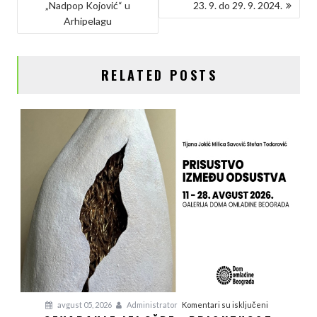
„Nadpop Kojović“ u
23. 9. do 29. 9. 2024.
ČLANKA
o
r
I
n
Arhipelagu
k
n
k
RELATED POSTS
na
avgust 05, 2026
Administrator
Komentari su isključeni