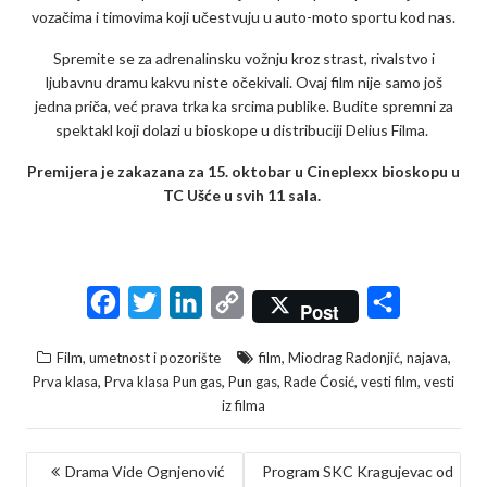
vozačima i timovima koji učestvuju u auto-moto sportu kod nas.
Spremite se za adrenalinsku vožnju kroz strast, rivalstvo i
ljubavnu dramu kakvu niste očekivali. Ovaj film nije samo još
jedna priča, već prava trka ka srcima publike. Budite spremni za
spektakl koji dolazi u bioskope u distribuciji Delius Filma.
Premijera je zakazana za 15. oktobar u Cineplexx bioskopu u
TC Ušće u svih 11 sala.
F
T
L
C
S
Post
a
w
i
o
h
,
,
,
Film, umetnost i pozorište
film
Miodrag Radonjić
najava
c
i
n
p
a
,
,
,
,
,
Prva klasa
Prva klasa Pun gas
Pun gas
Rade Ćosić
vesti film
vesti
e
t
k
y
r
iz filma
b
t
e
L
e
KRETANJE
o
e
d
i
Drama Vide Ognjenović
Program SKC Kragujevac od