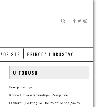
OZORIŠTE
PRIRODA I DRUŠTVO
U FOKUSU
Poezija: Istorija
Koncert Jovana Kolundžije u Zrenjaninu
O albumu „Getting To The Point“ benda „Savoy