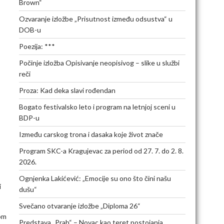
Brown“
Ozvaranje izložbe „Prisutnost između odsustva“ u
DOB-u
Poezija: ***
Počinje izložba Opisivanje neopisivog – slike u službi
reči
Proza: Kad deka slavi rođendan
Bogato festivalsko leto i program na letnjoj sceni u
BDP-u
Između carskog trona i dasaka koje život znače
Program SKC-a Kragujevac za period od 27. 7. do 2. 8.
2026.
Ognjenka Lakićević: „Emocije su ono što čini našu
i
dušu“
Svečano otvaranje izložbe „Diploma 26“
som
Predstava „Prah“ – Novac kao teret postojanja