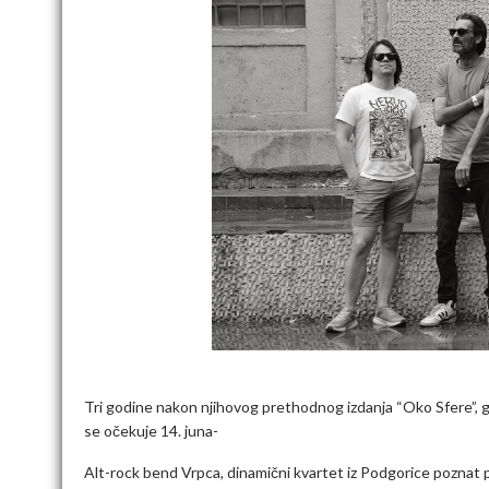
Tri godine nakon njihovog prethodnog izdanja “Oko Sfere”, gru
se očekuje 14. juna-
Alt-rock bend Vrpca, dinamični kvartet iz Podgorice pozna