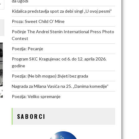
da ugodi
Kidalica predstavlja spot za debi singl „U ovoj pesmi“
Proza: Sweet Child O’ Mine
Počinje The Andrei Stenin International Press Photo
Contest
Poezija: Pecanje
Program SKC Kragujevac od 6. do 12. aprila 2026.
godine
Poezija: (Ne bih mogao) živjeti bez grada
Nagrada za Milana Vasića na 25. „Danima komedije“
Poezija: Veliko spremanje
SABORCI
A