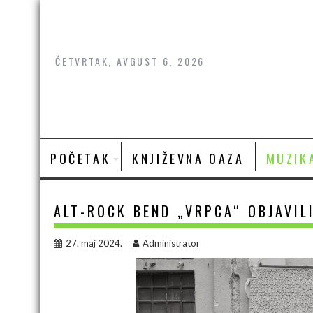
Skip
to
content
ČETVRTAK, AVGUST 6, 2026
POČETAK
KNJIŽEVNA OAZA
MUZIK
ALT-ROCK BEND „VRPCA“ OBJAVIL
27. maj 2024.
Administrator