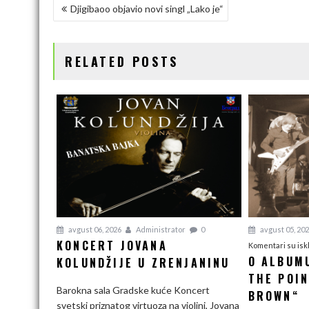
KRETANJE
Djigibaoo objavio novi singl „Lako je“
b
t
e
L
e
ČLANKA
o
e
d
i
o
r
I
n
RELATED POSTS
k
n
k
avgust 06, 2026
Administrator
0
avgust 05, 20
KONCERT JOVANA
Komentari su isk
O ALBUM
KOLUNDŽIJE U ZRENJANINU
THE POIN
Barokna sala Gradske kuće Koncert
BROWN“
svetski priznatog virtuoza na violini, Jovana