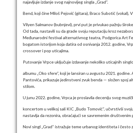
najavljuje izdanje svog najnovijeg singla „Grad“.
Bend, koji čine Miloš Pejović (gitara), Braco Subotić (vokal), V
Vilyen Salmanov (bubnjevi), prvi put je privukao pažnju šir
Od tada, nastavili su da grade svoju reputaciju kroz nezabo
Međunarodni festival alternativnog teatra, Podgorica Art Fes
bogatom istorijom koja datira od osnivanja 2012. godine, Vrpc
crossover i pop uticajima.
Putovanje Vrpce uključuje izdavanje nekoliko uticajnih singlo
albumu „Oko sfere“, koji je lansiran u avgustu 2021. godine.
Pantovića, prikazuje jedinstveni zvuk benda — složen spoj a
stilom.
U junu 2022. godine, Vrpca je proslavila deceniju svog muzi
koncertom u velikoj sali KIC „Budo Tomović“, učvrstivši svoju
nastavlja da rezonira, obraćajući se savremenim društvenim
Novi singl „Grad“ istražuje teme urbanog identiteta i čest