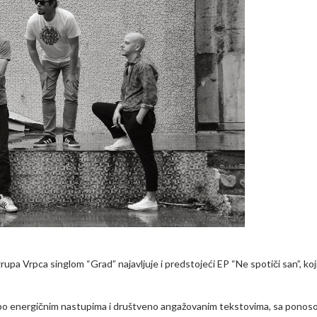
pa Vrpca singlom “Grad” najavljuje i predstojeći EP “Ne spotiči san”, koj
t po energičnim nastupima i društveno angažovanim tekstovima, sa pono