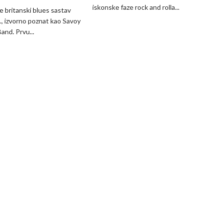
iskonske faze rock and rolla...
The
 britanski blues sastav
Point“
, izvorno poznat kao Savoy
benda
and. Prvu...
„Savoy
Brown“