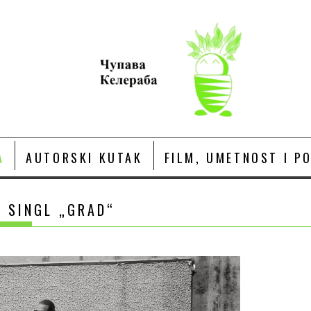
A
AUTORSKI KUTAK
FILM, UMETNOST I P
I SINGL „GRAD“