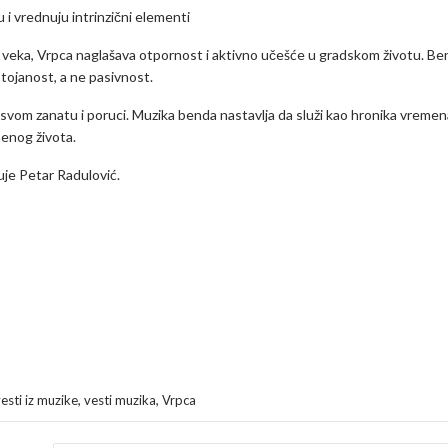
i vrednuju intrinzični elementi
. veka, Vrpca naglašava otpornost i aktivno učešće u gradskom životu. Be
tojanost, a ne pasivnost.
vom zanatu i poruci. Muzika benda nastavlja da služi kao hronika vremen
enog života.
uje Petar Radulović.
,
,
esti iz muzike
vesti muzika
Vrpca