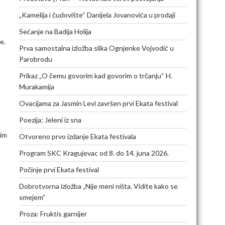
„Kamelija i čudovište“ Danijela Jovanovića u prodaji
Sećanje na Badija Holija
e.
Prva samostalna izložba slika Ognjenke Vojvodić u
Parobrodu
Prikaz „O čemu govorim kad govorim o trčanju“ H.
Murakamija
Ovacijama za Jasmin Levi završen prvi Ekata festival
Poezija: Jeleni iz sna
kim
Otvoreno prvo izdanje Ekata festivala
Program SKC Kragujevac od 8. do 14. juna 2026.
Počinje prvi Ekata festival
Dobrotvorna izložba „Nije meni ništa. Vidite kako se
smejem“
Proza: Fruktis garnijer