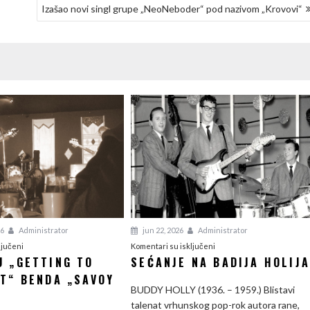
Izašao novi singl grupe „NeoNeboder“ pod nazivom „Krovovi“
26
Administrator
jun 22, 2026
Administrator
na
na
ljučeni
Komentari su isključeni
U „GETTING TO
SEĆANJE NA BADIJA HOLIJ
O
Sećanje
T“ BENDA „SAVOY
albumu
na
BUDDY HOLLY (1936. – 1959.) Blistavi
„Getting
Badija
talenat vrhunskog pop-rok autora rane,
To
Holija