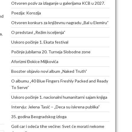
Otvoren poziv za izlaganje u galerijama KCB u 2027.
Poezija: Korozija
nd
Otvoren konkurs za književnu nagradu „Bal u Elemiru“
O predstavi „Režim isceljenja“
a,
Uskoro počinje 1. Ekata festival
Počinje jubilarna 20. Turneja Slobodne zone
Aforizmi Đokice Miljkovića
Boozter objavio novi album „Naked Truth“
O albumu „40 Blue Fingers Freshly Packed and Ready
To Serve“
Uskoro počinje 1. nacionalni humanitarni sajam knjiga
Intervju: Jelena Tasić – „Deca su iskrena publika“
35. godina Beogradskog izloga
Goli car i odeća tihe većine: Svet će morati nekome