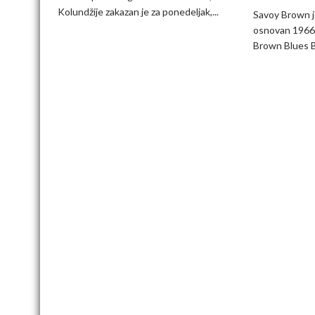
Kolundžije zakazan je za ponedeljak,...
Savoy Brown je
osnovan 1966.
Brown Blues B