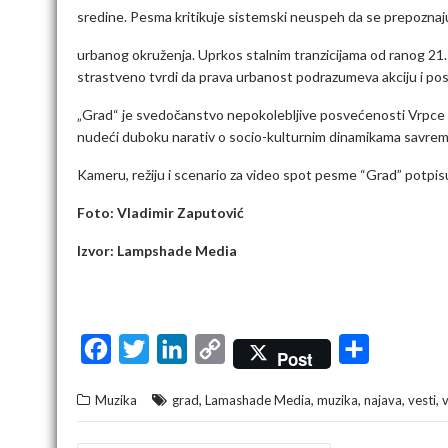
sredine. Pesma kritikuje sistemski neuspeh da se prepoznaju 
urbanog okruženja. Uprkos stalnim tranzicijama od ranog 21
strastveno tvrdi da prava urbanost podrazumeva akciju i pos
„Grad“ je svedočanstvo nepokolebljive posvećenosti Vrpce s
nudeći duboku narativ o socio-kulturnim dinamikama savrem
Kameru, režiju i scenario za video spot pesme “Grad” potpis
Foto: Vladimir Zaputović
Izvor: Lampshade Media
F
T
L
C
S
Post
a
w
i
o
h
,
,
,
,
,
Muzika
grad
Lamashade Media
muzika
najava
vesti
v
c
i
n
p
a
e
t
k
y
r