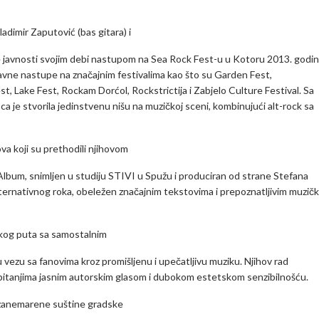
ladimir Zaputović (bas gitara) i
oke javnosti svojim debi nastupom na Sea Rock Fest-u u Kotoru 2013. godin
ravne nastupe na značajnim festivalima kao što su Garden Fest,
t, Lake Fest, Rockam Dorćol, Rockstrictija i Zabjelo Culture Festival. Sa
a je stvorila jedinstvenu nišu na muzičkoj sceni, kombinujući alt-rock sa
va koji su prethodili njihovom
 Album, snimljen u studiju STIVI u Spužu i produciran od strane Stefana
lternativnog roka, obeležen značajnim tekstovima i prepoznatljivim muzič
čkog puta sa samostalnim
 vezu sa fanovima kroz promišljenu i upečatljivu muziku. Njihov rad
 pitanjima jasnim autorskim glasom i dubokom estetskom senzibilnošću.
o zanemarene suštine gradske