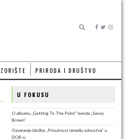
OZORIŠTE
PRIRODA I DRUŠTVO
U FOKUSU
O albumu „Getting To The Point“ benda „Savoy
Brown“
Ozvaranje izložbe „Prisutnost između odsustva“ u
DOB-u