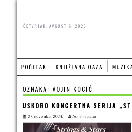
Skip
to
content
ČETVRTAK, AVGUST 6, 2026
POČETAK
KNJIŽEVNA OAZA
MUZIK
OZNAKA:
VOJIN KOCIĆ
USKORO KONCERTNA SERIJA „S
27. novembar 2024.
Administrator