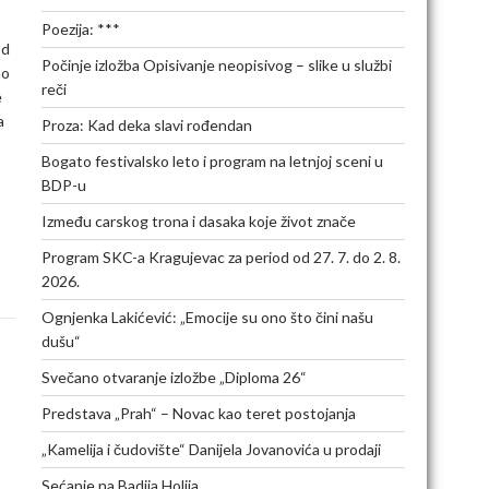
Poezija: ***
od
Počinje izložba Opisivanje neopisivog – slike u službi
no
reči
e
a
Proza: Kad deka slavi rođendan
Bogato festivalsko leto i program na letnjoj sceni u
BDP-u
Između carskog trona i dasaka koje život znače
Program SKC-a Kragujevac za period od 27. 7. do 2. 8.
2026.
Ognjenka Lakićević: „Emocije su ono što čini našu
dušu“
Svečano otvaranje izložbe „Diploma 26“
Predstava „Prah“ – Novac kao teret postojanja
„Kamelija i čudovište“ Danijela Jovanovića u prodaji
Sećanje na Badija Holija