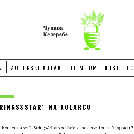
A
AUTORSKI KUTAK
FILM, UMETNOST I P
TRINGS&STAR“ NA KOLARCU
Koncertna serija Strings&Stars održaće se po četvrti put u Beogradu 7.