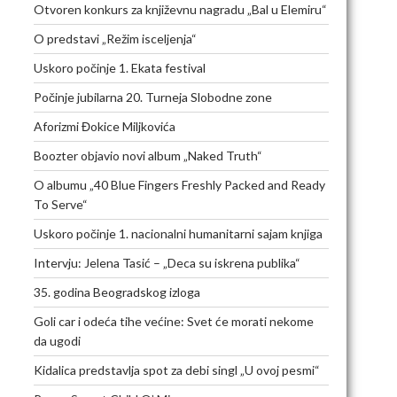
Otvoren konkurs za književnu nagradu „Bal u Elemiru“
O predstavi „Režim isceljenja“
Uskoro počinje 1. Ekata festival
Počinje jubilarna 20. Turneja Slobodne zone
Aforizmi Đokice Miljkovića
Boozter objavio novi album „Naked Truth“
O albumu „40 Blue Fingers Freshly Packed and Ready
To Serve“
Uskoro počinje 1. nacionalni humanitarni sajam knjiga
Intervju: Jelena Tasić – „Deca su iskrena publika“
35. godina Beogradskog izloga
Goli car i odeća tihe većine: Svet će morati nekome
da ugodi
Kidalica predstavlja spot za debi singl „U ovoj pesmi“