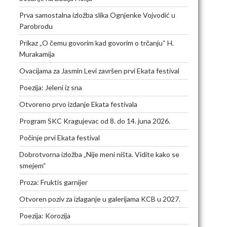
Prva samostalna izložba slika Ognjenke Vojvodić u
Parobrodu
Prikaz „O čemu govorim kad govorim o trčanju“ H.
Murakamija
Ovacijama za Jasmin Levi završen prvi Ekata festival
Poezija: Jeleni iz sna
Otvoreno prvo izdanje Ekata festivala
Program SKC Kragujevac od 8. do 14. juna 2026.
Počinje prvi Ekata festival
Dobrotvorna izložba „Nije meni ništa. Vidite kako se
smejem“
Proza: Fruktis garnijer
Otvoren poziv za izlaganje u galerijama KCB u 2027.
Poezija: Korozija