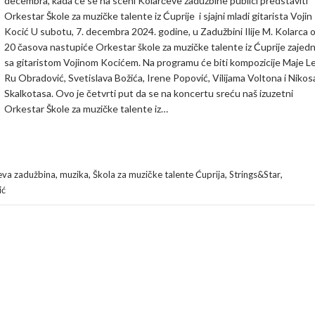
decembra, kada će se na sceni Kolarčeve zadužbine publici predstaviti
Orkestar Škole za muzičke talente iz Ćuprije i sjajni mladi gitarista Vojin
Kocić U subotu, 7. decembra 2024. godine, u Zadužbini Ilije M. Kolarca 
20 časova nastupiće Orkestar škole za muzičke talente iz Ćuprije zajed
sa gitaristom Vojinom Kocićem. Na programu će biti kompozicije Maje L
Ru Obradović, Svetislava Božića, Irene Popović, Vilijama Voltona i Nikos
Skalkotasa. Ovo je četvrti put da se na koncertu sreću naš izuzetni
Orkestar Škole za muzičke talente iz…
,
,
,
,
eva zadužbina
muzika
Škola za muzičke talente Ćuprija
Strings&Star
ić