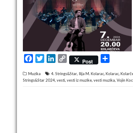
F
T
L
C
S
Post
a
w
i
o
h
,
,
,
Muzika
4. Strings&Star
Ilija M. Kolarac
Kolarac
Kolarč
c
i
n
p
a
,
,
,
,
Strings&Star 2024
vesti
vesti iz muzike
vesti muzika
Vojin Koc
e
t
k
y
r
b
t
e
L
e
o
e
d
i
o
r
I
n
k
n
k