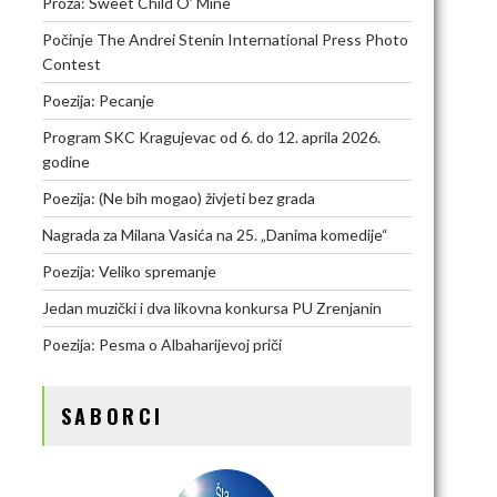
Proza: Sweet Child O’ Mine
Počinje The Andrei Stenin International Press Photo
Contest
Poezija: Pecanje
Program SKC Kragujevac od 6. do 12. aprila 2026.
godine
Poezija: (Ne bih mogao) živjeti bez grada
Nagrada za Milana Vasića na 25. „Danima komedije“
Poezija: Veliko spremanje
Jedan muzički i dva likovna konkursa PU Zrenjanin
Poezija: Pesma o Albaharijevoj priči
SABORCI