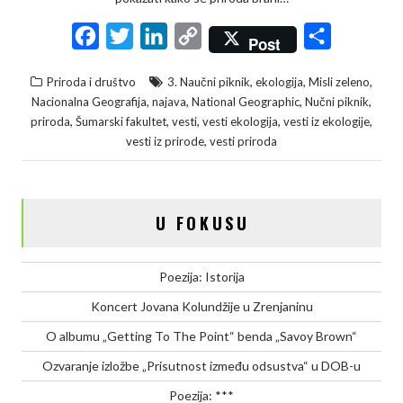
F
T
L
C
S
Post
a
w
i
o
h
,
,
,
Priroda i društvo
3. Naučni piknik
ekologija
Misli zeleno
c
i
n
p
a
,
,
,
,
Nacionalna Geografija
najava
National Geographic
Nučni piknik
e
t
k
y
r
,
,
,
,
,
priroda
Šumarski fakultet
vesti
vesti ekologija
vesti iz ekologije
,
vesti iz prirode
vesti priroda
b
t
e
L
e
o
e
d
i
o
r
I
n
U FOKUSU
k
n
k
Poezija: Istorija
Koncert Jovana Kolundžije u Zrenjaninu
O albumu „Getting To The Point“ benda „Savoy Brown“
Ozvaranje izložbe „Prisutnost između odsustva“ u DOB-u
Poezija: ***