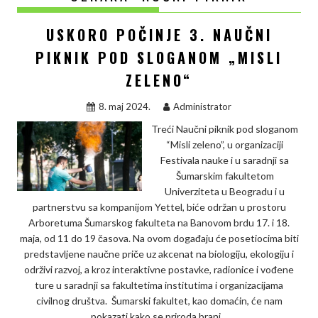
USKORO POČINJE 3. NAUČNI
PIKNIK POD SLOGANOM „MISLI
ZELENO“
8. maj 2024.
Administrator
Treći Naučni piknik pod sloganom
“Misli zeleno”, u organizaciji
Festivala nauke i u saradnji sa
Šumarskim fakultetom
Univerziteta u Beogradu i u
partnerstvu sa kompanijom Yettel, biće održan u prostoru
Arboretuma Šumarskog fakulteta na Banovom brdu 17. i 18.
maja, od 11 do 19 časova. Na ovom događaju će posetiocima biti
predstavljene naučne priče uz akcenat na biologiju, ekologiju i
održivi razvoj, a kroz interaktivne postavke, radionice i vođene
ture u saradnji sa fakultetima institutima i organizacijama
civilnog društva. Šumarski fakultet, kao domaćin, će nam
pokazati kako se priroda brani…