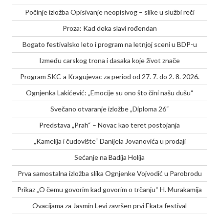
Počinje izložba Opisivanje neopisivog – slike u službi reči
Proza: Kad deka slavi rođendan
Bogato festivalsko leto i program na letnjoj sceni u BDP-u
Između carskog trona i dasaka koje život znače
Program SKC-a Kragujevac za period od 27. 7. do 2. 8. 2026.
Ognjenka Lakićević: „Emocije su ono što čini našu dušu“
Svečano otvaranje izložbe „Diploma 26“
Predstava „Prah“ – Novac kao teret postojanja
„Kamelija i čudovište“ Danijela Jovanovića u prodaji
Sećanje na Badija Holija
Prva samostalna izložba slika Ognjenke Vojvodić u Parobrodu
Prikaz „O čemu govorim kad govorim o trčanju“ H. Murakamija
Ovacijama za Jasmin Levi završen prvi Ekata festival