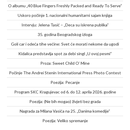
O albumu „40 Blue Fingers Freshly Packed and Ready To Serve“
Uskoro počinje 1. nacionalni humanitarni sajam knjiga
Intervju: Jelena Tasić – „Deca su iskrena publika“
35. godina Beogradskog izloga
Goli car i odeća tihe većine: Svet će morati nekome da ugodi
Kidalica predstavlja spot za debi singl „U ovoj pesmi“
Proza: Sweet Child O’ Mine
Počinje The Andrei Stenin International Press Photo Contest
Poezija: Pecanje
Program SKC Kragujevac od 6. do 12. aprila 2026. godine
Poezija: (Ne bih mogao) živjeti bez grada
Nagrada za Milana Vasića na 25. „Danima komedije“
Poezija: Veliko spremanje