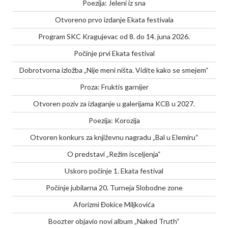
Poezija: Jeleni iz sna
Otvoreno prvo izdanje Ekata festivala
Program SKC Kragujevac od 8. do 14. juna 2026.
Počinje prvi Ekata festival
Dobrotvorna izložba „Nije meni ništa. Vidite kako se smejem“
Proza: Fruktis garnijer
Otvoren poziv za izlaganje u galerijama KCB u 2027.
Poezija: Korozija
Otvoren konkurs za književnu nagradu „Bal u Elemiru“
O predstavi „Režim isceljenja“
Uskoro počinje 1. Ekata festival
Počinje jubilarna 20. Turneja Slobodne zone
Aforizmi Đokice Miljkovića
Boozter objavio novi album „Naked Truth“