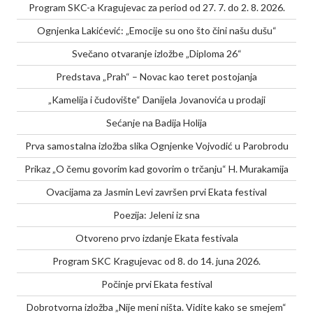
Program SKC-a Kragujevac za period od 27. 7. do 2. 8. 2026.
Ognjenka Lakićević: „Emocije su ono što čini našu dušu“
Svečano otvaranje izložbe „Diploma 26“
Predstava „Prah“ – Novac kao teret postojanja
„Kamelija i čudovište“ Danijela Jovanovića u prodaji
Sećanje na Badija Holija
Prva samostalna izložba slika Ognjenke Vojvodić u Parobrodu
Prikaz „O čemu govorim kad govorim o trčanju“ H. Murakamija
Ovacijama za Jasmin Levi završen prvi Ekata festival
Poezija: Jeleni iz sna
Otvoreno prvo izdanje Ekata festivala
Program SKC Kragujevac od 8. do 14. juna 2026.
Počinje prvi Ekata festival
Dobrotvorna izložba „Nije meni ništa. Vidite kako se smejem“