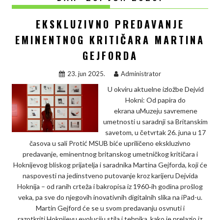
EKSKLUZIVNO PREDAVANJE
EMINENTNOG KRITIČARA MARTINA
GEJFORDA
23. jun 2025.
Administrator
U okviru aktuelne izložbe Dejvid
Hokni: Od papira do
ekrana uMuzeju savremene
umetnosti u saradnji sa Britanskim
savetom, u četvrtak 26. juna u 17
časova u sali Protić MSUB biće upriličeno ekskluzivno
predavanje, eminentnog britanskog umetničkog kritičara i
Hoknijevog bliskog prijatelja i saradnika Martina Gejforda, koji će
naspovesti na jedinstveno putovanje kroz karijeru Dejvida
Hoknija – od ranih crteža i bakropisa iz 1960‑ih godina prošlog
veka, pa sve do njegovih inovativnih digitalnih slika na iPad-u.
Martin Gejford će se u svom predavanju osvnuti i
razotkriti Hoknijevu evoluciju stila i tehnika, kako je prelazio iz