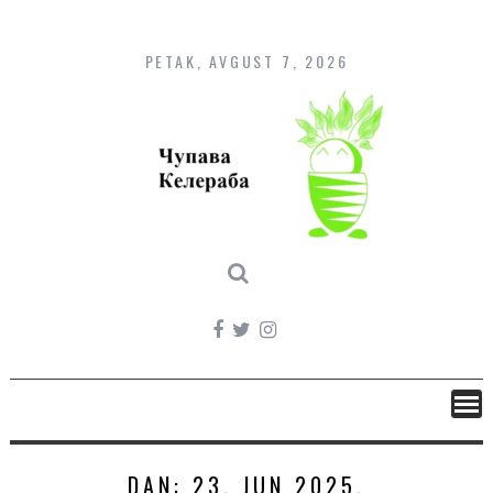
Skip
to
content
PETAK, AVGUST 7, 2026
DAN:
23. JUN 2025.