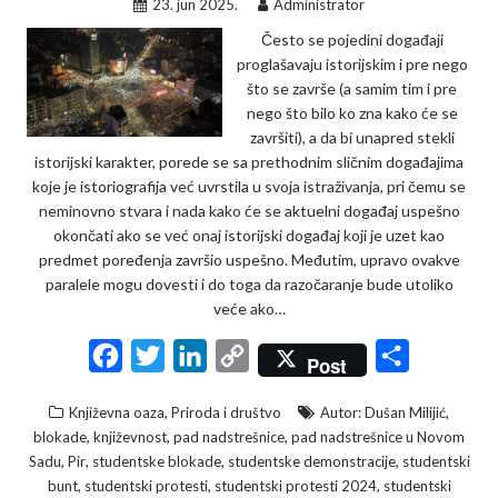
23. jun 2025.
Administrator
Često se pojedini događaji
proglašavaju istorijskim i pre nego
što se završe (a samim tim i pre
nego što bilo ko zna kako će se
završiti), a da bi unapred stekli
istorijski karakter, porede se sa prethodnim sličnim događajima
koje je istoriografija već uvrstila u svoja istraživanja, pri čemu se
neminovno stvara i nada kako će se aktuelni događaj uspešno
okončati ako se već onaj istorijski događaj koji je uzet kao
predmet poređenja završio uspešno. Međutim, upravo ovakve
paralele mogu dovesti i do toga da razočaranje bude utoliko
veće ako…
F
T
L
C
S
Post
a
w
i
o
h
,
,
Književna oaza
Priroda i društvo
Autor: Dušan Milijić
c
i
n
p
a
,
,
,
blokade
književnost
pad nadstrešnice
pad nadstrešnice u Novom
e
t
k
y
r
,
,
,
,
Sadu
Pir
studentske blokade
studentske demonstracije
studentski
,
,
,
bunt
studentski protesti
studentski protesti 2024
studentski
b
t
e
L
e