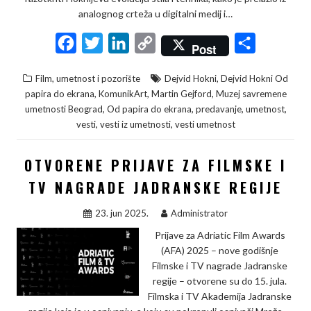
analognog crteža u digitalni medij i…
F
T
L
C
S
Post
a
w
i
o
h
,
Film, umetnost i pozorište
Dejvid Hokni
Dejvid Hokni Od
c
i
n
p
a
,
,
,
papira do ekrana
KomunikArt
Martin Gejford
Muzej savremene
e
t
k
y
r
,
,
,
,
umetnosti Beograd
Od papira do ekrana
predavanje
umetnost
,
,
vesti
vesti iz umetnosti
vesti umetnost
b
t
e
L
e
o
e
d
i
OTVORENE PRIJAVE ZA FILMSKE I
o
r
I
n
TV NAGRADE JADRANSKE REGIJE
k
n
k
23. jun 2025.
Administrator
Prijave za Adriatic Film Awards
(AFA) 2025 – nove godišnje
Filmske i TV nagrade Jadranske
regije – otvorene su do 15. jula.
Filmska i TV Akademija Jadranske