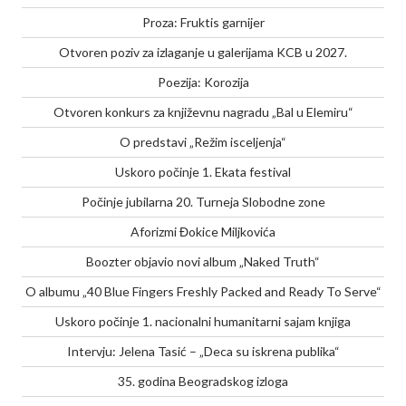
Proza: Fruktis garnijer
Otvoren poziv za izlaganje u galerijama KCB u 2027.
Poezija: Korozija
Otvoren konkurs za književnu nagradu „Bal u Elemiru“
O predstavi „Režim isceljenja“
Uskoro počinje 1. Ekata festival
Počinje jubilarna 20. Turneja Slobodne zone
Aforizmi Đokice Miljkovića
Boozter objavio novi album „Naked Truth“
O albumu „40 Blue Fingers Freshly Packed and Ready To Serve“
Uskoro počinje 1. nacionalni humanitarni sajam knjiga
Intervju: Jelena Tasić – „Deca su iskrena publika“
35. godina Beogradskog izloga