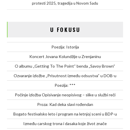
,
protesti 2025
tragedija u Novom Sadu
o
e
d
i
o
r
I
n
k
n
k
U FOKUSU
Poezija: Istorija
Koncert Jovana Kolundžije u Zrenjaninu
O albumu „Getting To The Point“ benda „Savoy Brown“
Ozvaranje izložbe „Prisutnost između odsustva“ u DOB-u
Poezija: ***
Počinje izložba Opisivanje neopisivog – slike u službi reči
Proza: Kad deka slavi rođendan
Bogato festivalsko leto i program na letnjoj sceni u BDP-u
Između carskog trona i dasaka koje život znače